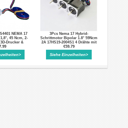
S4401 NEMA 17
3Pcs Nema 17 Hybrid-
1,8°, 45 Ncm, 2-
Schrittmotor Bipolar 1.8° 59Ncm
 3D-Drucker &
2A 17HS19-2004S1 4 Drähte mit
 42 × 42 mm
7.99
1m Kabel & Stecker für 3D
€59.79
Drucker/CNC
nzelheiten>
Siehe Einzelheiten>