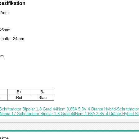
ezifikation
42mm
 Φ5mm
chafts: 24mm
mm
B+
B-
n
Rot
Blau
chrittmotor Bipolar 1,8 Grad 44Ncm 0,85A 5,3V 4 Drähte Hybrid-Schrittmotor
 Nema 17 Schrittmotor Bipolar 1.8 Grad 44Ncm 1.68A 2.8V 4 Drähte Hybrid-Sc
ukte