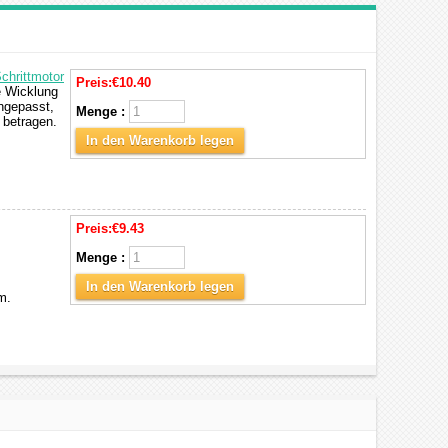
chrittmotor
Preis:
€10.40
e Wicklung
ngepasst,
Menge :
 betragen.
In den Warenkorb legen
Preis:
€9.43
Menge :
In den Warenkorb legen
m.