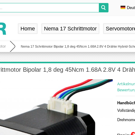
Deu
En
De
Home
Nema 17 Schrittmotor
Servomotor
Fr
Es
tor
Nema 17 Schrittmotor Bipolar 1,8 deg 45Ncm 1.68A 2.8V 4 Drähte Hybrid-Schr
ttmotor Bipolar 1,8 deg 45Ncm 1.68A 2.8V 4 Dräht
Artikeln
Bewertun
Handbüch
Vollständ
Drehmome
€