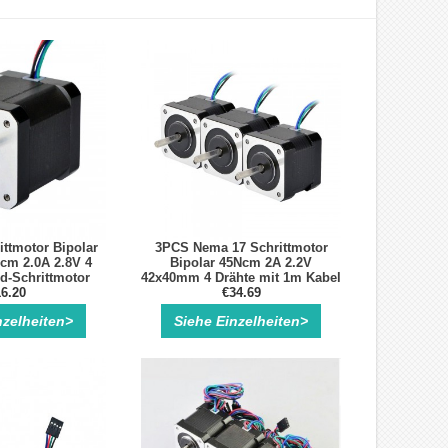
ttmotor Bipolar
3PCS Nema 17 Schrittmotor
cm 2.0A 2.8V 4
Bipolar 45Ncm 2A 2.2V
d-Schrittmotor
42x40mm 4 Drähte mit 1m Kabel
6.20
und Stecker
€34.69
nzelheiten>
Siehe Einzelheiten>