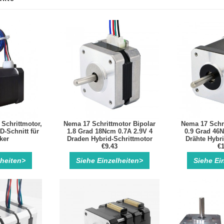
chrittmotor,
Nema 17 Schrittmotor Bipolar
Nema 17 Schri
D-Schnitt für
1.8 Grad 18Ncm 0.7A 2.9V 4
0.9 Grad 46N
ker
Draden Hybrid-Schrittmotor
Drähte Hybri
€9.43
€1
lheiten>
Siehe Einzelheiten>
Siehe Ei