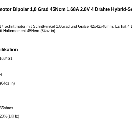
motor Bipolar 1,8 Grad 45Ncm 1.68A 2.8V 4 Drähte Hybrid-S
17 Schrittmotor mit Schrittwinkel 1,8Grad und Gräße 42x42x48mm. Es hat 4 
it Haltemoment 45Ncm (64oz.in).
ifikation
-1684S1
ad
64oz.in)
.65ohms
± 20%(1KHz)