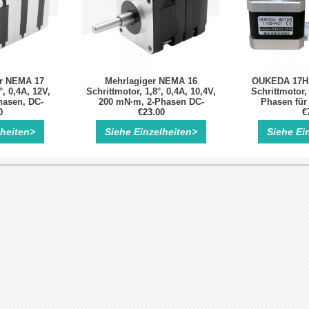
er NEMA 17
Mehrlagiger NEMA 16
OUKEDA 17H
°, 0,4A, 12V,
Schrittmotor, 1,8°, 0,4A, 10,4V,
Schrittmotor, 
hasen, DC-
200 mN·m, 2-Phasen DC-
Phasen für
ittmotor
0
Hybridmotor
€23.00
Robotik,
€
lheiten>
Siehe Einzelheiten>
Siehe Ei