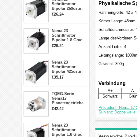
Physikalische Sp
Schrittmotor
Bipolar 269oz.in
Rahmengröße: 42 x 
2,8A 57x57x76mm
€26.24
4-Draht-
Körper Länge: 48mm
Schrittmotor
23HS30-2804S
Schaftdurchmesser:
Nema 23
Schrittmotor
Länge desVorderen S
Bipolar 1.8 Grad
1.9Nm 3A 3.36V 4
€26.24
Anzahl Leiter: 4
Drähte CNC
Schrittmotor DIY
Leitungslänge: 1000
CNC Fräse
Nema 23
Gewicht: 390g
Schrittmotor
Bipolar 425oz.in
4.2A 57x57x114mm
€35.17
4 Draht Hybrid
Verbindung
Schrittmotor
A+
A-
TQEG-Serie
Schwarz
Grü
Nema17
Planetengetriebe
5:1 Spiel 15Arc-
Précédent: Nema 17 S
€42.42
min für Nema 17
Suivant: Doppelwelle
Getriebe
Schrittmotor
Nema 23
Schrittmotor
Bipolar 1,8 Grad
Verwandte Prod