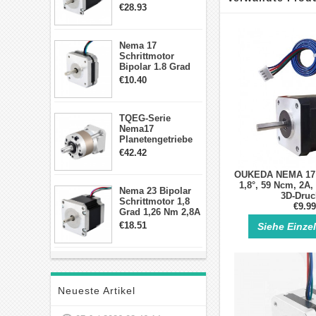
2,83Nm 4 A 2,26V
€28.93
CNC Hybrid-
Schrittmotor mit 8
Anschlüssen
Nema 17
Schrittmotor
Bipolar 1.8 Grad
8.7Ncm 1A 3.5V 4
€10.40
Draden Hybrid-
Schrittmotor
TQEG-Serie
Nema17
Planetengetriebe
10:1 Spiel 15Arc-
€42.42
min für Nema 17
Getriebe
OUKEDA NEMA 17 S
Schrittmotor
1,8°, 59 Ncm, 2A, 
Nema 23 Bipolar
3D-Druc
Schrittmotor 1,8
€9.99
Grad 1,26 Nm 2,8A
2,5V 4 Drähte
€18.51
Siehe Einze
23hs22-2804s
Hybrid-
Schrittmotor
Neueste Artikel