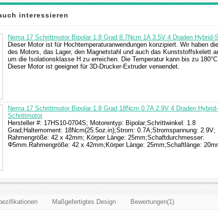
auch interessieren
Nema 17 Schrittmotor Bipolar 1.8 Grad 8.7Ncm 1A 3.5V 4 Draden Hybrid-S
Dieser Motor ist für Hochtemperaturanwendungen konzipiert. Wir haben di
des Motors, das Lager, den Magnetstahl und auch das Kunststoffskelett a
um die Isolationsklasse H zu erreichen. Die Temperatur kann bis zu 180°C
Dieser Motor ist geeignet für 3D-Drucker-Extruder verwendet.
Nema 17 Schrittmotor Bipolar 1.8 Grad 18Ncm 0.7A 2.9V 4 Draden Hybrid-
Schrittmotor
Hersteller #: 17HS10-0704S; Motorentyp: Bipolar;Schrittwinkel: 1.8
Grad;Haltemoment: 18Ncm(25.5oz.in);Strom: 0.7A;Stromspannung: 2.9V;
Rahmengröße: 42 x 42mm; Körper Länge: 25mm;Schaftdurchmesser:
Φ5mm.Rahmengröße: 42 x 42mm;Körper Länge: 25mm;Schaftlänge: 20m
ezifikationen
Maßgefertigtes Design
Bewertungen(1)