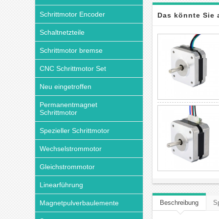
Schrittmotor Encoder
Das könnte Sie 
Schaltnetzteile
Schrittmotor bremse
CNC Schrittmotor Set
Neu eingetroffen
Permanentmagnet
Schrittmotor
Spezieller Schrittmotor
Wechselstrommotor
Gleichstrommotor
Linearführung
Magnetpulverbaulemente
Beschreibung
Sp