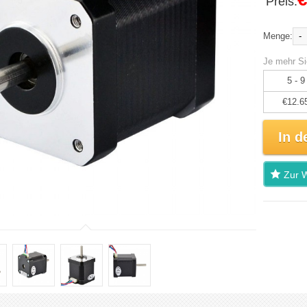
Preis:
-
Menge:
Je mehr Si
5 - 9
€12.6
In d
Zur W