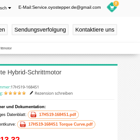
0
E-Mail:Service.oyostepper.de@gmail.com
tsch
glish
utsch
en
Sendungsverfolgung
Kontaktiere uns
ançais
pañol
ittmotor
e Hybrid-Schrittmotor
ummer:
17HS19-1684S1
g:
Rezension schreiben
er und Dokumentation:
iges Datenblatt:
17HS19-1684S1.pdf
ntkurve:
17HS19-1684S1 Torque Curve.pdf
13.32