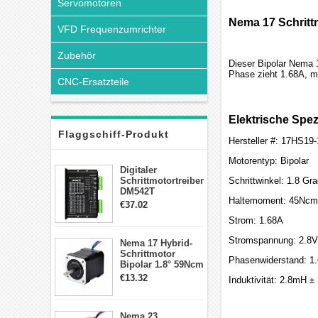
Servomotoren
Nema 17 Schritt
VFD Frequenzumrichter
Zubehör
Dieser Bipolar Nema 
Phase zieht 1.68A, m
CNC-Ersatzteile
Elektrische Spez
Flaggschiff-Produkt
Hersteller #: 17HS19
Motorentyp: Bipolar
Digitaler
Schrittmotortreiber
Schrittwinkel: 1.8 Gr
DM542T
Haltemoment: 45Ncm(
Schrittmotor
€37.02
Treiber 1.0-4.2A 20-
Strom: 1.68A
50VDC für Nema
17, 23, 24
Stromspannung: 2.8V
Nema 17 Hybrid-
Schrittmotor
Schrittmotor
Phasenwiderstand: 1
Bipolar 1.8° 59Ncm
2A 4 Drähte mit 1m
€13.32
Induktivität: 2.8mH 
Kabel & Stecker
für 3D
Drucker/CNC
Nema 23