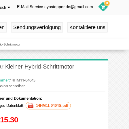
0
E-Mail:Service.oyostepper.de@gmail.com
tsch
glish
utsch
en
Sendungsverfolgung
Kontaktiere uns
ançais
pañol
id-Schrittmotor
 Kleiner Hybrid-Schrittmotor
ummer:
14HM11-0404S
sion schreiben
er und Dokumentation:
iges Datenblatt:
14HM11-0404S.pdf
15.30