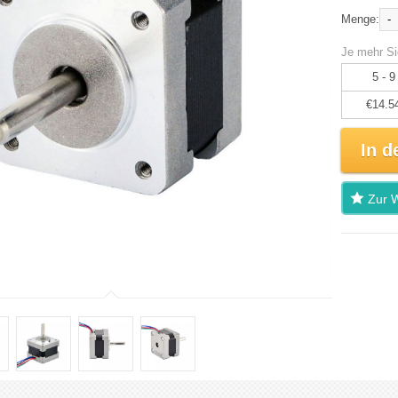
-
Menge:
Je mehr Si
5 - 9
€14.5
In d
Zur W