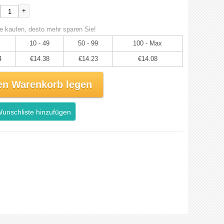
+
e kaufen, desto mehr sparen Sie!
10 - 49
50 - 99
100 - Max
4
€14.38
€14.23
€14.08
en Warenkorb legen
unschliste hinzufügen