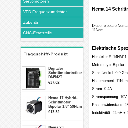
Servomotoren
Nema 14 Schrittm
VFD Frequenzumrichter
Zubehör
Dieser bipolare Nema
11Ncm.
CNC-Ersatzteile
Elektrische Spez
Flaggschiff-Produkt
Hersteller #: 14HM11
Motorentyp: Bipolar
Digitaler
Schrittmotortreiber
Schrittwinkel: 0.9 Gr
DM542T
Haltemoment: 11Ncm(
Schrittmotor
€37.02
Treiber 1.0-4.2A 20-
Strom: 0.4A
50VDC für Nema
17, 23, 24
Stromspannung: 10V
Nema 17 Hybrid-
Schrittmotor
Schrittmotor
Phasenwiderstand: 
Bipolar 1.8° 59Ncm
2A 4 Drähte mit 1m
€13.32
Induktivität: 24mH ±
Kabel & Stecker
für 3D
Drucker/CNC
Nema 23