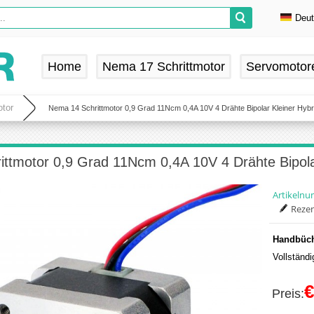
Deu
En
De
Home
Nema 17 Schrittmotor
Servomotor
Fr
Es
tor
Nema 14 Schrittmotor 0,9 Grad 11Ncm 0,4A 10V 4 Drähte Bipolar Kleiner Hybr
ttmotor 0,9 Grad 11Ncm 0,4A 10V 4 Drähte Bipolar
Artikeln
Rezen
Handbüch
Vollständ
€
Preis: