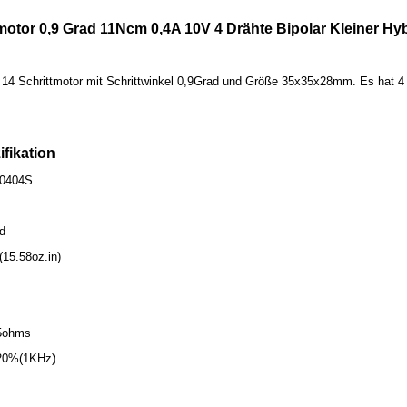
otor 0,9 Grad 11Ncm 0,4A 10V 4 Drähte Bipolar Kleiner Hyb
 14 Schrittmotor mit Schrittwinkel 0,9Grad und Größe 35x35x28mm. Es hat 4 
ifikation
-0404S
ad
15.58oz.in)
25ohms
 20%(1KHz)