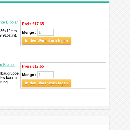
te Bipolar
Preis:
€17.65
 Φ36x12mm.
Menge :
.91oz.in).
In den Warenkorb legen
r Kleiner
Preis:
€17.65
elbaugruppe,
Menge :
Es kann in
erung
In den Warenkorb legen