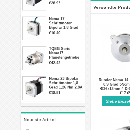
2,83Nm 4 A 2,26V
€28.93
CNC Hybrid-
Verwandte Prod
Schrittmotor mit 8
Anschlüssen
Nema 17
Schrittmotor
Bipolar 1.8 Grad
8.7Ncm 1A 3.5V 4
€10.40
Draden Hybrid-
Schrittmotor
TQEG-Serie
Nema17
Planetengetriebe
10:1 Spiel 15Arc-
€42.42
min für Nema 17
Getriebe
Schrittmotor
Nema 23 Bipolar
Runder Nema 14 
Schrittmotor 1,8
0,9 Grad 5Ncm
Grad 1,26 Nm 2,8A
Φ36x12mm 4 Drä
2,5V 4 Drähte
€18.51
Hybrid-Schr
€17.6
23hs22-2804s
Hybrid-
Siehe Einze
Schrittmotor
Neueste Artikel