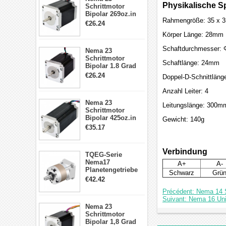
Physikalische Sp
Schrittmotor
Bipolar 269oz.in
Rahmengröße: 35 x 
2,8A 57x57x76mm
€26.24
4-Draht-
Körper Länge: 28mm
Schrittmotor
23HS30-2804S
Schaftdurchmesser:
Nema 23
Schrittmotor
Schaftlänge: 24mm
Bipolar 1.8 Grad
1.9Nm 3A 3.36V 4
€26.24
Doppel-D-Schnittlän
Drähte CNC
Schrittmotor DIY
Anzahl Leiter: 4
CNC Fräse
Nema 23
Leitungslänge: 300m
Schrittmotor
Bipolar 425oz.in
Gewicht: 140g
4.2A 57x57x114mm
€35.17
4 Draht Hybrid
Schrittmotor
Verbindung
TQEG-Serie
Nema17
A+
A-
Planetengetriebe
Schwarz
Grü
5:1 Spiel 15Arc-
€42.42
min für Nema 17
Précédent: Nema 14 S
Getriebe
Suivant: Nema 16 Uni
Schrittmotor
Nema 23
Schrittmotor
Bipolar 1,8 Grad