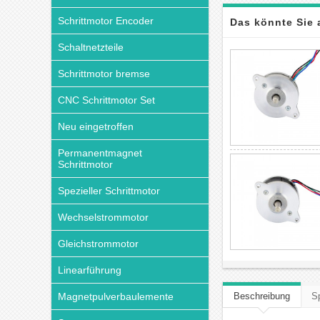
Schrittmotor Encoder
Das könnte Sie 
Schaltnetzteile
Schrittmotor bremse
CNC Schrittmotor Set
Neu eingetroffen
Permanentmagnet
Schrittmotor
Spezieller Schrittmotor
Wechselstrommotor
Gleichstrommotor
Linearführung
Magnetpulverbaulemente
Beschreibung
Sp