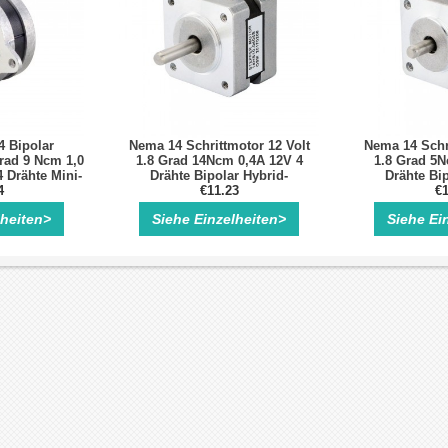
 Bipolar
Nema 14 Schrittmotor 12 Volt
Nema 14 Schri
Grad 9 Ncm 1,0
1.8 Grad 14Ncm 0,4A 12V 4
1.8 Grad 5N
 Drähte Mini-
Drähte Bipolar Hybrid-
Drähte Bip
otor
4
Schrittmotor
€11.23
Schri
€1
lheiten>
Siehe Einzelheiten>
Siehe Ei