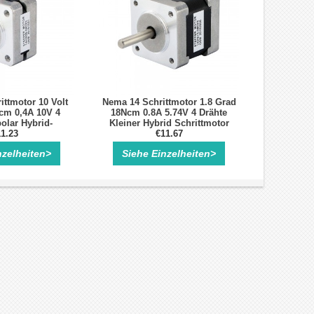
ttmotor 10 Volt
Nema 14 Schrittmotor 1.8 Grad
cm 0,4A 10V 4
18Ncm 0.8A 5.74V 4 Drähte
olar Hybrid-
Kleiner Hybrid Schrittmotor
ttmotor
1.23
€11.67
nzelheiten>
Siehe Einzelheiten>