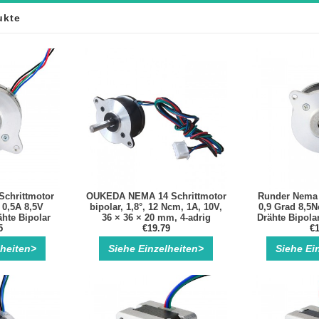
ukte
Schrittmotor
OUKEDA NEMA 14 Schrittmotor
Runder Nema 
 0,5A 8,5V
bipolar, 1,8°, 12 Ncm, 1A, 10V,
0,9 Grad 8,5N
hte Bipolar
36 × 36 × 20 mm, 4-adrig
Drähte Bipolar
ittmotor
5
€19.79
Schri
€1
lheiten>
Siehe Einzelheiten>
Siehe Ei