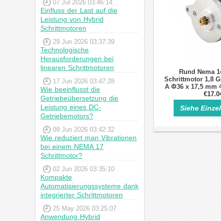
07 Jul 2026 03:46:14
Einfluss der Last auf die
Leistung von Hybrid
Schrittmotoren
29 Jun 2026 03:37:39
Technologische
Herausforderungen bei
linearen Schrittmotoren
Rund Nema 14
Schrittmotor 1,8 
17 Jun 2026 03:47:28
A Φ36 x 17,5 mm 4
Wie beeinflusst die
Schrittm
€17.0
Getriebeübersetzung die
Leistung eines DC-
Siehe Einze
Getriebemotors?
09 Jun 2026 03:42:32
Wie reduziert man Vibrationen
bei einem NEMA 17
Schrittmotor?
02 Jun 2026 03:35:10
Kompakte
Automatisierungssysteme dank
integrierter Schrittmotoren
25 May 2026 03:25:07
Anwendung Hybrid