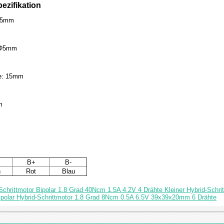
ezifikation
35mm
 Φ5mm
ge: 15mm
m
B+
B-
n
Rot
Blau
chrittmotor Bipolar 1.8 Grad 40Ncm 1.5A 4.2V 4 Drähte Kleiner Hybrid-Schri
polar Hybrid-Schrittmotor 1.8 Grad 8Ncm 0.5A 6.5V 39x39x20mm 6 Drähte