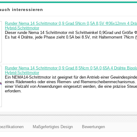
auch interessieren
Runder Nema 14 Schrittmotor 0,9 Grad 5Ncm 0,5A 8,5V Φ36x12mm 4 Dräh
Hybrid-Schrittmotor
Dieser runde Nema 14 Schrittmotor mit Schrittwinkel 0,9Grad und Größe
Es hat 4 Drähte, jede Phase zieht 0.5A bei 8.5V, mit Haltemoment 7Ncm (9
Runder Nema 14 Schrittmotor 0,9 Grad 8,5Ncm 0,5A 0,65A 4 Drähte Bipola
Hybrid-Schrittmotor
Ein NEMA14-Schrittmotor ist geeignet für den Antrieb einer Gewindespind
eines Räderwerks oder eines Riemen- und Riemenscheibenmechanismus. 
einer Vielzahl von Anwendungen eingesetzt werden, die eine präzise Steu
erfordern.
ezifikationen
Maßgefertigtes Design
Bewertungen