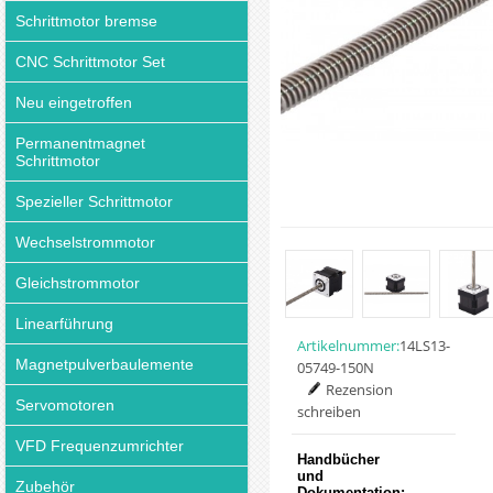
Schrittmotor bremse
CNC Schrittmotor Set
Neu eingetroffen
Permanentmagnet
Schrittmotor
Spezieller Schrittmotor
Wechselstrommotor
Gleichstrommotor
Linearführung
Artikelnummer:
14LS13-
Magnetpulverbaulemente
05749-150N
Rezension
Servomotoren
schreiben
VFD Frequenzumrichter
Handbücher
und
Zubehör
Dokumentation: