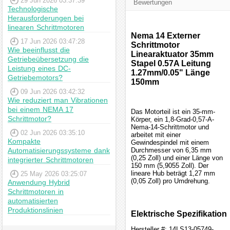
29 Jun 2026 03:37:39
Bewertungen
Technologische
Herausforderungen bei
linearen Schrittmotoren
Nema 14 Externer
17 Jun 2026 03:47:28
Schrittmotor
Wie beeinflusst die
Linearaktuator 35mm
Getriebeübersetzung die
Stapel 0.57A Leitung
Leistung eines DC-
1.27mm/0.05" Länge
Getriebemotors?
150mm
09 Jun 2026 03:42:32
Wie reduziert man Vibrationen
bei einem NEMA 17
Das Motorteil ist ein 35-mm-
Schrittmotor?
Körper, ein 1,8-Grad-0,57-A-
Nema-14-Schrittmotor und
02 Jun 2026 03:35:10
arbeitet mit einer
Kompakte
Gewindespindel mit einem
Automatisierungssysteme dank
Durchmesser von 6,35 mm
(0,25 Zoll) und einer Länge von
integrierter Schrittmotoren
150 mm (5,9055 Zoll). Der
lineare Hub beträgt 1,27 mm
25 May 2026 03:25:07
(0,05 Zoll) pro Umdrehung.
Anwendung Hybrid
Schrittmotoren in
automatisierten
Produktionslinien
Elektrische Spezifikation
Hersteller #: 14LS13-05749-