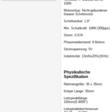
150N
Motorentyp: Nicht-gebundener
linearer Schrittmotor
Schrittwinkel: 1.8°
Min. Schubkraft: 168N (300pps)
Strom: 0.57A
Phasenwiderstand: 8.8ohms
Stromspannung: 5V
Induktivität: 13mH±20%(1KHz)
Physikalische
Spezifikation
Rahmengröße: 35 x 35mm
Körper Länge: 35mm
Leitspindellänge:
150mm(5.9055")
Leitspindeldurchmesser: