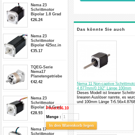
23HS30-2804S
Nema 23
Schrittmotor
Bipolar 1.8 Grad
1.9Nm 3A 3.36V 4
€26.24
Drähte CNC
Schrittmotor DIY
Das könnte Sie auch
CNC Fräse
Nema 23
Schrittmotor
interessieren
Bipolar 425oz.in
4.2A 57x57x114mm
€35.17
4 Draht Hybrid
Schrittmotor
TQEG-Serie
Nema17
Planetengetriebe
5:1 Spiel 15Arc-
€42.42
Nema 11 Non-captive Schrittmoto
min für Nema 17
4.877mm/0.192" Länge 100mm
Getriebe
Dieses Modell ist linearer Schrit
Schrittmotor
linearen Auslöser nannte, es wu
Nema 23
und 100mm Länge Tr5.56x4.8768 
Schrittmotor
Bipolar 1,8 Grad
Preis:
€36.10
2,83Nm 4 A 2,26V
€28.93
CNC Hybrid-
Menge :
Schrittmotor mit 8
Anschlüssen
In den Warenkorb legen
Nema 17
Schrittmotor