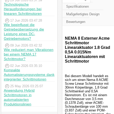
29 Jun 2026 03:37:39
Technologische
Spezifikationen
Herausforderungen bei
linearen Schrittmotoren
Maßgefertigtes Design
17 Jun 2026 03:47:28
Bewertungen
Wie beeinflusst die
Getriebeübersetzung die
Leistung eines DC-
NEMA 8 Externer Acme
Getriebemotors?
Schrittmotor
09 Jun 2026 03:42:32
Linearaktuator 1.8 Grad
Wie reduziert man Vibrationen
0,5A 0.015Nm
bei einem NEMA 17
Linearaktuatoren mit
Schrittmotor?
Schrittmotor
02 Jun 2026 03:35:10
Kompakte
Automatisierungssysteme dank
Bei diesem Modell handelt es
integrierter Schrittmotoren
sich um einen Nema 8 ACME
Screw Linear Schrittmotor mit
25 May 2026 03:25:07
30mm Körperlänge, 1,8 Grad
Anwendung Hybrid
Schrittwinkel und 0,5A
Schrittmotoren in
Nennstrom. Es ist mit einem
Durchmesser von 3,5 mm
automatisierten
(0,1378 Zoll), einer ACME-
Produktionslinien
Schraubenlänge von 100 mm
(3,937 Zoll) und einer POM-