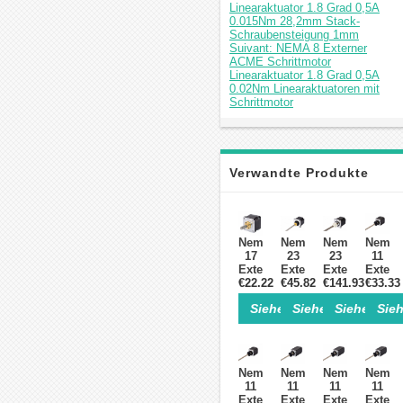
Linearaktuator 1.8 Grad 0,5A
0.015Nm 28,2mm Stack-
Schraubensteigung 1mm
Suivant: NEMA 8 Externer
ACME Schrittmotor
Linearaktuator 1.8 Grad 0,5A
0.02Nm Linearaktuatoren mit
Schrittmotor
Verwandte Produkte
Nema
Nema
Nema
Nema
17
23
23
11
Externer
Externer
Externer
Extern
Linear
€22.22
Linear
€45.82
Schrittmotor
€141.93
Schrit
€33.33
Schrittmotor
Schrittmotor
Linearaktuator
Linear
Siehe Einzelheiten>
Siehe Einzelheite
Siehe Einz
Sieh
34
56
66mm
1.8
mm
mm
Stapel
Grad
Stapel
Stapel
2.5A
8.0Nc
0,4
3 A
Führen
2.4V
A
Leitung
10.16mm/0.4"
34mm
Nema
Nema
Nema
Nema
Leitung
8
Länge
Stapel
11
11
11
11
8
mm
250mm
0.75A
Externer
Externer
Externer
Extern