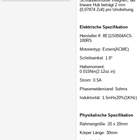
Schraubenmutter integriert, der
lineare Hub beträgt 2 mm
(0,07874 Zoll) pro Umdrehung.
Elektrische Spezifikation
Hersteller #: 8E11S0504AC5-
100RS
Motorentyp: Extern(ACME)
Schrittwinkel: 1.8°
Haltemoment:
0.015Nm(2.12oz.in)
Strom: 0.5A
Phasenwiderstand: 5ohms
Induktivität: 1.5mH±20%(1KHz)
Physikalische Spezifikation
Rahmengröße: 20 x 20mm
Körper Länge: 30mm