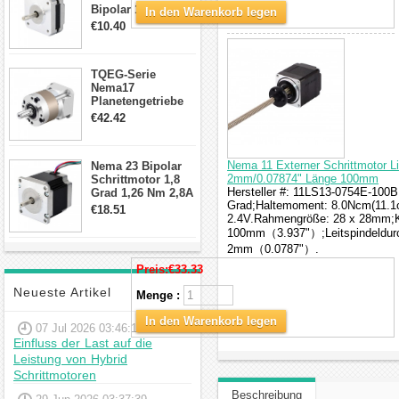
Bipolar 1.8 Grad
In den Warenkorb legen
8.7Ncm 1A 3.5V 4
€10.40
Draden Hybrid-
Schrittmotor
TQEG-Serie
Nema17
Planetengetriebe
10:1 Spiel 15Arc-
€42.42
min für Nema 17
Getriebe
Schrittmotor
Nema 11 Externer Schrittmotor L
Nema 23 Bipolar
2mm/0.07874" Länge 100mm
Schrittmotor 1,8
Hersteller #: 11LS13-0754E-100B;
Grad 1,26 Nm 2,8A
Grad;Haltemoment: 8.0Ncm(11.1o
2,5V 4 Drähte
€18.51
2.4V.Rahmengröße: 28 x 28mm;Kö
23hs22-2804s
Hybrid-
100mm（3.937"）;Leitspindeldur
Schrittmotor
2mm（0.0787"）.
Preis:
€33.33
Neueste Artikel
Menge :
In den Warenkorb legen
07 Jul 2026 03:46:14
Einfluss der Last auf die
Leistung von Hybrid
Schrittmotoren
Beschreibung