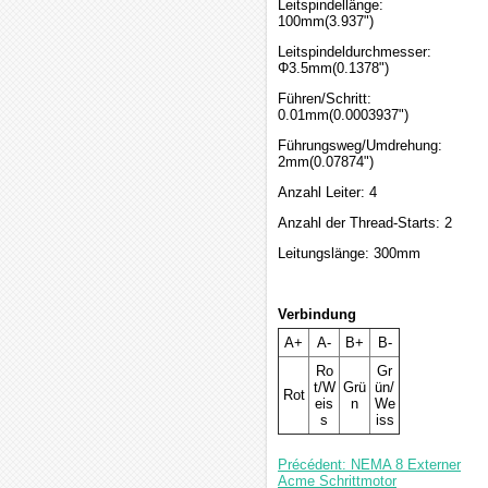
Leitspindellänge:
100mm(3.937")
Leitspindeldurchmesser:
Φ3.5mm(0.1378")
Führen/Schritt:
0.01mm(0.0003937")
Führungsweg/Umdrehung:
2mm(0.07874")
Anzahl Leiter: 4
Anzahl der Thread-Starts: 2
Leitungslänge: 300mm
Verbindung
A+
A-
B+
B-
Ro
Gr
t/W
Grü
ün/
Rot
eis
n
We
s
iss
Précédent: NEMA 8 Externer
Acme Schrittmotor