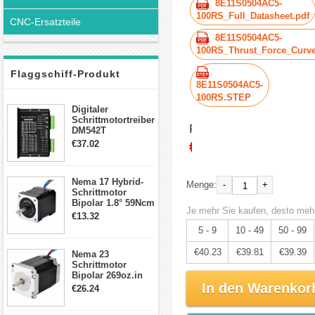
8E11S0504AC5-
100RS_Full_Datasheet.pdf
CNC-Ersatzteile
8E11S0504AC5-
100RS_Thrust_Force_Curve
Flaggschiff-Produkt
8E11S0504AC5-
100RS.STEP
Digitaler
Schrittmotortreiber
Preis:
DM542T
Schrittmotor
€42.35
€37.02
Treiber 1.0-4.2A 20-
50VDC für Nema
17, 23, 24
Nema 17 Hybrid-
Schrittmotor
-
+
Menge:
Schrittmotor
Bipolar 1.8° 59Ncm
Je mehr Sie kaufen, desto mehr
2A 4 Drähte mit 1m
€13.32
Kabel & Stecker
5 - 9
10 - 49
50 - 99
für 3D
Drucker/CNC
€40.23
€39.81
€39.39
Nema 23
Schrittmotor
Bipolar 269oz.in
2,8A 57x57x76mm
In den Warenkor
€26.24
4-Draht-
Schrittmotor