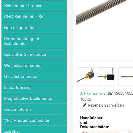
Schrittmotor bremse
CNC Schrittmotor Set
Neu eingetroffen
Permanentmagnet
Schrittmotor
Spezieller Schrittmotor
Wechselstrommotor
Gleichstrommotor
Linearführung
Artikelnummer:
8E11S0504AC5
Magnetpulverbaulemente
100RS
Rezension schreiben
Servomotoren
Handbücher
VFD Frequenzumrichter
und
Dokumentation:
Zubehör