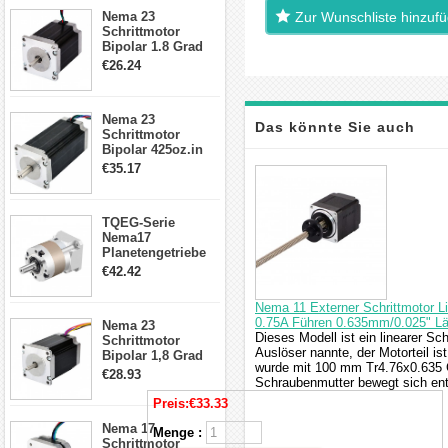
23HS30-2804S
Nema 23
Zur Wunschliste hinzuf
Schrittmotor
Bipolar 1.8 Grad
1.9Nm 3A 3.36V 4
€26.24
Drähte CNC
Schrittmotor DIY
CNC Fräse
Nema 23
Das könnte Sie auch
Schrittmotor
Bipolar 425oz.in
4.2A 57x57x114mm
€35.17
interessieren
4 Draht Hybrid
Schrittmotor
TQEG-Serie
Nema17
Planetengetriebe
5:1 Spiel 15Arc-
€42.42
min für Nema 17
Getriebe
Nema 11 Externer Schrittmotor 
Schrittmotor
0.75A Führen 0.635mm/0.025" 
Nema 23
Dieses Modell ist ein linearer Sc
Schrittmotor
Auslöser nannte, der Motorteil i
Bipolar 1,8 Grad
wurde mit 100 mm Tr4.76x0.635 
2,83Nm 4 A 2,26V
€28.93
Schraubenmutter bewegt sich en
CNC Hybrid-
Schrittmotor mit 8
Preis:
€33.33
Anschlüssen
Nema 17
Menge :
Schrittmotor