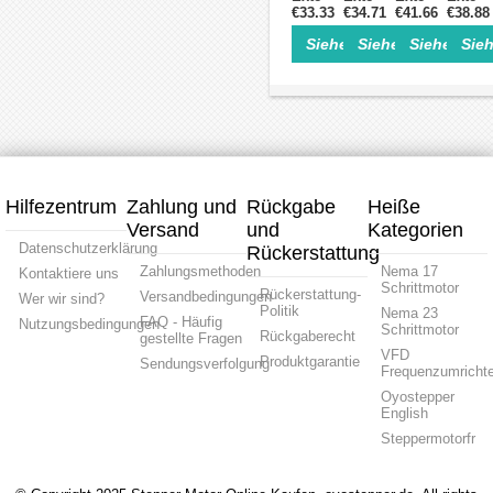
mm
Länge
Führe
Schrittmotor
€33.33
Schrittmotor
€34.71
Schrittmotor
€41.66
Schrit
€38.88
Länge
150
0.635m
Linearaktuator
Linearaktuator
Linearaktuator
Linear
32
mm
Länge
Siehe Einzelheiten>
Siehe Einzelheite
Siehe Einz
Sieh
34mm
45mm
51mm
51mm
mm
Bipolar
100m
Stapel
Stapel
Stapel
Stapel
für
1.3Nm
0.75A
0.67A
0.67A
0.67A
DIY
3.3V
Führen
Führen
Führen
Führe
3D
Schrittmotor
2mm/0.07874"
0.635mm/0.025"
0.635mm/0.02
2mm/0
Drucker
Linearaktuator
Länge
Länge
Länge
Länge
Kits
100mm
101mm
100mm
100m
Hilfezentrum
Zahlung und
Rückgabe
Heiße
Versand
und
Kategorien
Datenschutzerklärung
Rückerstattung
Zahlungsmethoden
Nema 17
Kontaktiere uns
Schrittmotor
Rückerstattung-
Versandbedingungen
Wer wir sind?
Politik
Nema 23
FAQ - Häufig
Nutzungsbedingungen
Schrittmotor
Rückgaberecht
gestellte Fragen
VFD
Produktgarantie
Sendungsverfolgung
Frequenzumrichte
Oyostepper
English
Steppermotorfr