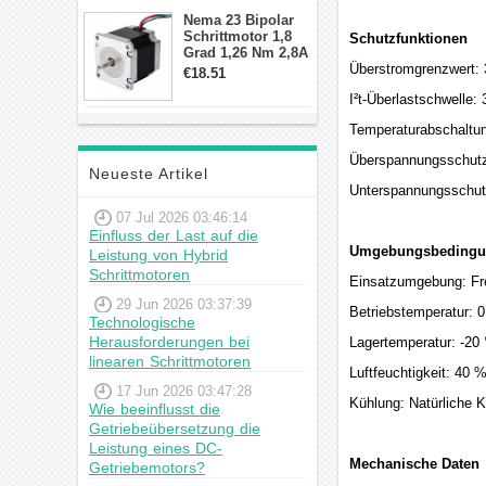
Schrittmotor
Nema 23 Bipolar
Schrittmotor 1,8
Schutzfunktionen
Grad 1,26 Nm 2,8A
2,5V 4 Drähte
Überstromgrenzwert:
€18.51
23hs22-2804s
I²t-Überlastschwelle:
Hybrid-
Schrittmotor
Temperaturabschaltun
Überspannungsschutz
Neueste Artikel
Unterspannungsschut
07 Jul 2026 03:46:14
Einfluss der Last auf die
Umgebungsbedingu
Leistung von Hybrid
Schrittmotoren
Einsatzumgebung: Fre
29 Jun 2026 03:37:39
Betriebstemperatur: 0
Technologische
Herausforderungen bei
Lagertemperatur: -20 
linearen Schrittmotoren
Luftfeuchtigkeit: 40 
17 Jun 2026 03:47:28
Kühlung: Natürliche K
Wie beeinflusst die
Getriebeübersetzung die
Leistung eines DC-
Mechanische Daten
Getriebemotors?