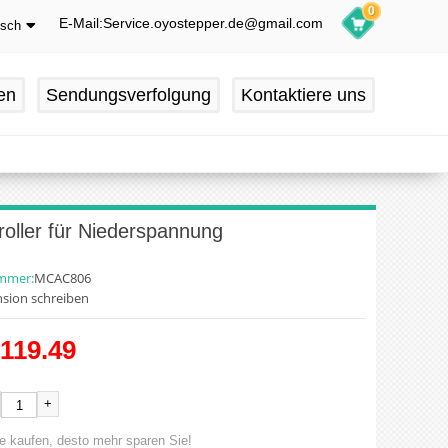
0
E-Mail:Service.oyostepper.de@gmail.com
tsch
glish
utsch
en
Sendungsverfolgung
Kontaktiere uns
ançais
pañol
ller für Niederspannung
ummer:
MCAC806
sion schreiben
119.49
+
e kaufen, desto mehr sparen Sie!