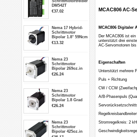
Schrittmotortreiber
DM542T
MCAC806 AC-Serv
Schrittmotor
€37.02
Treiber 1.0-4.2A 20-
50VDC für Nema
17, 23, 24
MCAC806 Digitaler 
Nema 17 Hybrid-
Schrittmotor
Schrittmotor
Der MCAC806 ist ein d
Bipolar 1.8° 59Ncm
unterstützt drei eins
2A 4 Drähte mit 1m
€13.32
AC-Servomotoren bis
Kabel & Stecker
für 3D
Drucker/CNC
Nema 23
Eigenschaften
Schrittmotor
Bipolar 269oz.in
Unterstützt mehrere 
2,8A 57x57x76mm
€26.24
4-Draht-
Puls + Richtung
Schrittmotor
23HS30-2804S
CW / CCW (Zweifachp
Nema 23
Schrittmotor
A/B-Phasenpuls (Quad
Bipolar 1.8 Grad
1.9Nm 3A 3.36V 4
Servorücksetzschnitts
€26.24
Drähte CNC
Schrittmotor DIY
Regelkreisbandbreiten
CNC Fräse
Nema 23
Stromregelkreis: 2 k
Schrittmotor
Geschwindigkeitsrege
Bipolar 425oz.in
4.2A 57x57x114mm