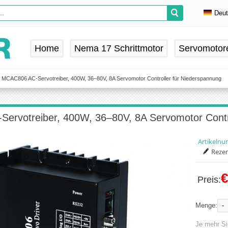
Deu
En
De
Home
Nema 17 Schrittmotor
Servomotor
Fr
Es
MCAC806 AC-Servotreiber, 400W, 36–80V, 8A Servomotor Controller für Niederspannung
ervotreiber, 400W, 36–80V, 8A Servomotor Contro
Artikeln
Rezen
€
Preis:
-
Menge:
Je mehr Si