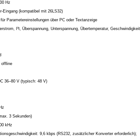
200 Hz
er-Eingang (kompatibel mit 26LS32)
 für Parametereinstellungen über PC oder Textanzeige
erstrom, I²t, Überspannung, Unterspannung, Übertemperatur, Geschwindigkeit
d
offline
 36–80 V (typisch: 48 V)
Hz
(max. 3 Sekunden)
300 kHz
nsgeschwindigkeit: 9,6 kbps (RS232, zusätzlicher Konverter erforderlich);