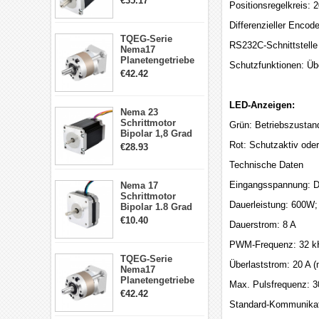
€35.17
Positionsregelkreis: 
4 Draht Hybrid
Schrittmotor
Differenzieller Encod
TQEG-Serie
RS232C-Schnittstelle
Nema17
Planetengetriebe
Schutzfunktionen: Üb
5:1 Spiel 15Arc-
€42.42
min für Nema 17
Getriebe
Schrittmotor
LED-Anzeigen:
Nema 23
Schrittmotor
Grün: Betriebszustan
Bipolar 1,8 Grad
2,83Nm 4 A 2,26V
Rot: Schutzaktiv oder 
€28.93
CNC Hybrid-
Technische Daten
Schrittmotor mit 8
Anschlüssen
Eingangsspannung: DC
Nema 17
Schrittmotor
Dauerleistung: 600W;
Bipolar 1.8 Grad
8.7Ncm 1A 3.5V 4
€10.40
Dauerstrom: 8 A
Draden Hybrid-
Schrittmotor
PWM-Frequenz: 32 k
TQEG-Serie
Überlaststrom: 20 A 
Nema17
Planetengetriebe
Max. Pulsfrequenz: 
10:1 Spiel 15Arc-
€42.42
min für Nema 17
Standard-Kommunikatio
Getriebe