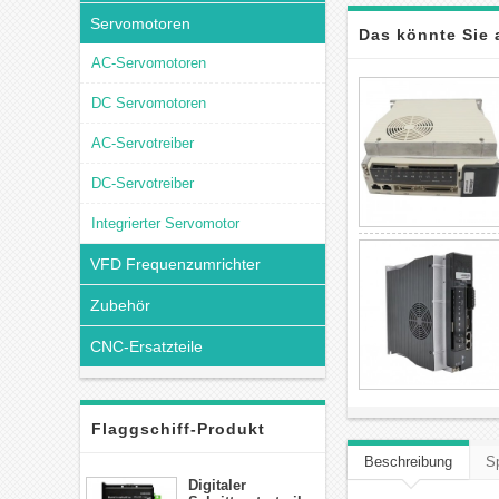
Servomotoren
Das könnte Sie 
AC-Servomotoren
DC Servomotoren
AC-Servotreiber
DC-Servotreiber
Integrierter Servomotor
VFD Frequenzumrichter
Zubehör
CNC-Ersatzteile
Flaggschiff-Produkt
Beschreibung
Sp
Digitaler