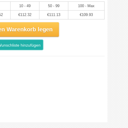
10 - 49
50 - 99
100 - Max
52
€112.32
€111.13
€109.93
en Warenkorb legen
unschliste hinzufügen