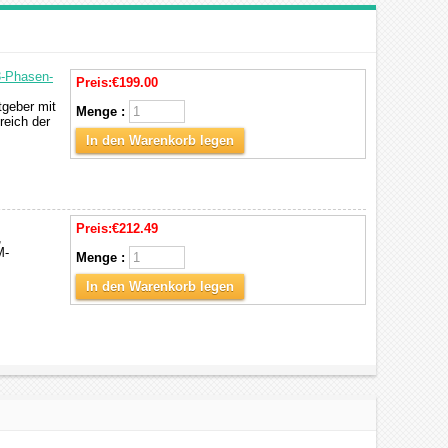
3-Phasen-
Preis:
€199.00
tgeber mit
Menge :
reich der
In den Warenkorb legen
Preis:
€212.49
,
M-
Menge :
In den Warenkorb legen