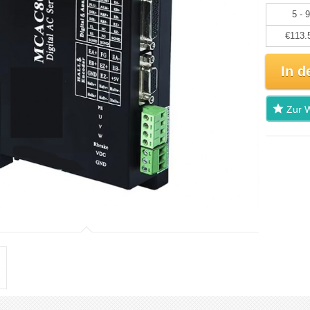
5 - 9
€113.
In d
Zur W