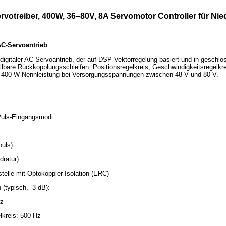
otreiber, 400W, 36–80V, 8A Servomotor Controller für Ni
AC-Servoantrieb
igitaler AC-Servoantrieb, der auf DSP-Vektorregelung basiert und in geschlos
tellbare Rückkopplungsschleifen: Positionsregelkreis, Geschwindigkeitsregelk
 400 W Nennleistung bei Versorgungsspannungen zwischen 48 V und 80 V.
Puls-Eingangsmodi:
uls)
ratur)
telle mit Optokoppler-Isolation (ERC)
 (typisch, -3 dB):
Hz
lkreis: 500 Hz