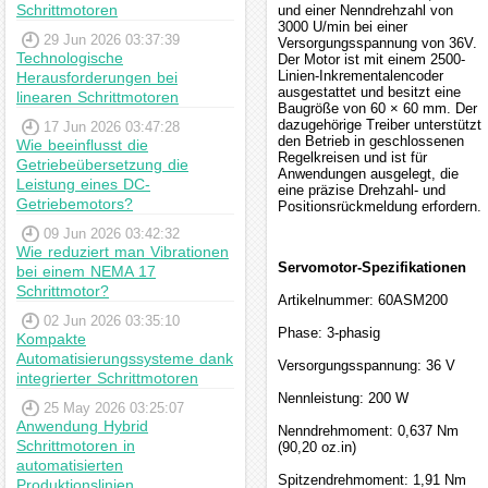
Schrittmotoren
und einer Nenndrehzahl von
3000 U/min bei einer
29 Jun 2026 03:37:39
Versorgungsspannung von 36V.
Technologische
Der Motor ist mit einem 2500-
Linien-Inkrementalencoder
Herausforderungen bei
ausgestattet und besitzt eine
linearen Schrittmotoren
Baugröße von 60 × 60 mm. Der
dazugehörige Treiber unterstützt
17 Jun 2026 03:47:28
den Betrieb in geschlossenen
Wie beeinflusst die
Regelkreisen und ist für
Getriebeübersetzung die
Anwendungen ausgelegt, die
Leistung eines DC-
eine präzise Drehzahl- und
Getriebemotors?
Positionsrückmeldung erfordern.
09 Jun 2026 03:42:32
Wie reduziert man Vibrationen
Servomotor-Spezifikationen
bei einem NEMA 17
Schrittmotor?
Artikelnummer: 60ASM200
02 Jun 2026 03:35:10
Phase: 3-phasig
Kompakte
Automatisierungssysteme dank
Versorgungsspannung: 36 V
integrierter Schrittmotoren
Nennleistung: 200 W
25 May 2026 03:25:07
Anwendung Hybrid
Nenndrehmoment: 0,637 Nm
Schrittmotoren in
(90,20 oz.in)
automatisierten
Spitzendrehmoment: 1,91 Nm
Produktionslinien