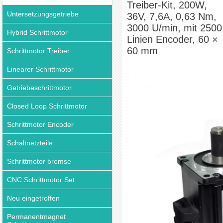
Treiber-Kit, 200W,
Untersetzungsgetriebe
36V, 7,6A, 0,63 Nm,
3000 U/min, mit 2500
Hybrid Schrittmotor
Linien Encoder, 60 ×
60 mm
Schrittmotor Treiber
Linearer Schrittmotor
Getriebeschrittmotor
Closed Loop Schrittmotor
Schrittmotor Encoder
Schaltnetzteile
Schrittmotor bremse
CNC Schrittmotor Set
Neu eingetroffen
Permanentmagnet