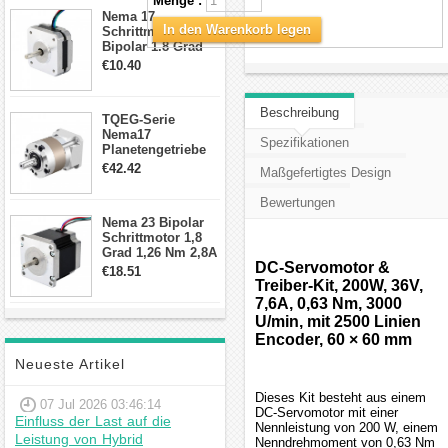
Menge :
Anschlüssen
Nema 17
In den Warenkorb legen
Schrittmotor
Bipolar 1.8 Grad
8.7Ncm 1A 3.5V 4
€10.40
Draden Hybrid-
Schrittmotor
Beschreibung
TQEG-Serie
Nema17
Spezifikationen
Planetengetriebe
10:1 Spiel 15Arc-
€42.42
Maßgefertigtes Design
min für Nema 17
Getriebe
Bewertungen
Schrittmotor
Nema 23 Bipolar
Schrittmotor 1,8
Grad 1,26 Nm 2,8A
DC-Servomotor &
2,5V 4 Drähte
€18.51
23hs22-2804s
Treiber-Kit, 200W, 36V,
Hybrid-
7,6A, 0,63 Nm, 3000
Schrittmotor
U/min, mit 2500 Linien
Encoder, 60 × 60 mm
Neueste Artikel
Dieses Kit besteht aus einem
07 Jul 2026 03:46:14
DC-Servomotor mit einer
Einfluss der Last auf die
Nennleistung von 200 W, einem
Leistung von Hybrid
Nenndrehmoment von 0,63 Nm