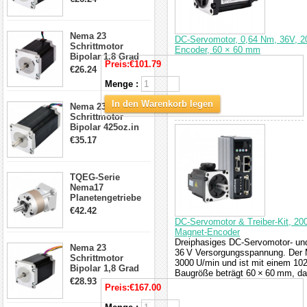
4-Draht-
Schrittmotor
23HS30-2804S
Nema 23
DC-Servomotor, 0,64 Nm, 36V, 20
Schrittmotor
Encoder, 60 × 60 mm
Bipolar 1.8 Grad
Preis:
€101.79
1.9Nm 3A 3.36V 4
€26.24
Drähte CNC
Menge :
Schrittmotor DIY
CNC Fräse
In den Warenkorb legen
Nema 23
Schrittmotor
Bipolar 425oz.in
4.2A 57x57x114mm
€35.17
4 Draht Hybrid
Schrittmotor
TQEG-Serie
Nema17
Planetengetriebe
5:1 Spiel 15Arc-
€42.42
min für Nema 17
DC-Servomotor & Treiber-Kit, 20
Getriebe
Magnet-Encoder
Schrittmotor
Dreiphasiges DC-Servomotor- und 
Nema 23
36 V Versorgungsspannung. Der M
Schrittmotor
3000 U/min und ist mit einem 102
Bipolar 1,8 Grad
Baugröße beträgt 60 × 60 mm, da
2,83Nm 4 A 2,26V
€28.93
Preis:
€167.00
CNC Hybrid-
Schrittmotor mit 8