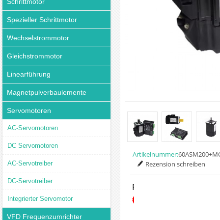
Schrittmotor
Spezieller Schrittmotor
Wechselstrommotor
Gleichstrommotor
Linearführung
Magnetpulverbaulemente
Servomotoren
AC-Servomotoren
DC Servomotoren
Artikelnummer:
60ASM200+M
AC-Servotreiber
Rezension schreiben
DC-Servotreiber
Preis:
€184.99
Integrierter Servomotor
VFD Frequenzumrichter