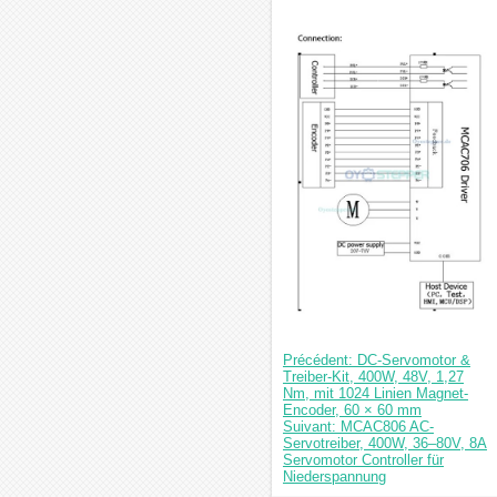
Précédent: DC-Servomotor &
Treiber-Kit, 400W, 48V, 1,27
Nm, mit 1024 Linien Magnet-
Encoder, 60 × 60 mm
Suivant: MCAC806 AC-
Servotreiber, 400W, 36–80V, 8A
Servomotor Controller für
Niederspannung