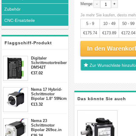
-
+
Menge:
Zubehör
Je mehr Sie kaufen, desto mehr
CNC-Ersatzteile
5 - 9
10 - 49
50 - 99
€175.74
€173.89
€172.04
Flaggschiff-Produkt
In den Warenkor
Digitaler
Schrittmotortreiber
Zur Wunschliste hinzuf
DM542T
Schrittmotor
€37.02
Treiber 1.0-4.2A 20-
50VDC für Nema
17, 23, 24
Nema 17 Hybrid-
Schrittmotor
Schrittmotor
Bipolar 1.8° 59Ncm
Das könnte Sie auch
2A 4 Drähte mit 1m
€13.32
Kabel & Stecker
interessieren
für 3D
Drucker/CNC
Nema 23
Schrittmotor
Bipolar 269oz.in
2,8A 57x57x76mm
€26.24