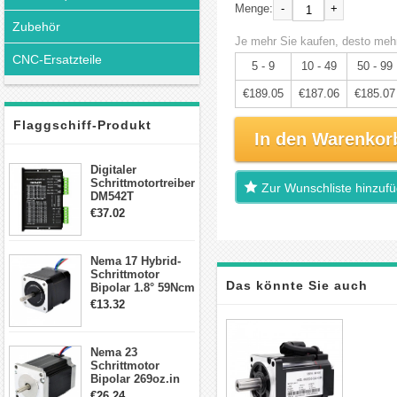
-
+
Menge:
Zubehör
Je mehr Sie kaufen, desto mehr
CNC-Ersatzteile
5 - 9
10 - 49
50 - 99
€189.05
€187.06
€185.07
Flaggschiff-Produkt
In den Warenkor
Digitaler
Schrittmotortreiber
Zur Wunschliste hinzuf
DM542T
Schrittmotor
€37.02
Treiber 1.0-4.2A 20-
50VDC für Nema
17, 23, 24
Nema 17 Hybrid-
Schrittmotor
Schrittmotor
Das könnte Sie auch
Bipolar 1.8° 59Ncm
2A 4 Drähte mit 1m
€13.32
Kabel & Stecker
interessieren
für 3D
Drucker/CNC
Nema 23
Schrittmotor
Bipolar 269oz.in
2,8A 57x57x76mm
€26.24