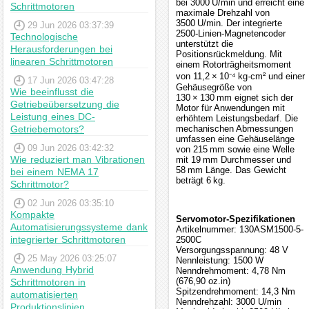
bei 3000 U/min und erreicht eine
Schrittmotoren
maximale Drehzahl von
3500 U/min. Der integrierte
29 Jun 2026 03:37:39
2500-Linien-Magnetencoder
Technologische
unterstützt die
Herausforderungen bei
Positionsrückmeldung. Mit
linearen Schrittmotoren
einem Rotorträgheitsmoment
von 11,2 × 10⁻⁴ kg·cm² und einer
17 Jun 2026 03:47:28
Gehäusegröße von
Wie beeinflusst die
130 × 130 mm eignet sich der
Getriebeübersetzung die
Motor für Anwendungen mit
Leistung eines DC-
erhöhtem Leistungsbedarf. Die
Getriebemotors?
mechanischen Abmessungen
umfassen eine Gehäuselänge
09 Jun 2026 03:42:32
von 215 mm sowie eine Welle
Wie reduziert man Vibrationen
mit 19 mm Durchmesser und
58 mm Länge. Das Gewicht
bei einem NEMA 17
beträgt 6 kg.
Schrittmotor?
02 Jun 2026 03:35:10
Kompakte
Servomotor-Spezifikationen
Automatisierungssysteme dank
Artikelnummer: 130ASM1500-5-
integrierter Schrittmotoren
2500C
Versorgungsspannung: 48 V
25 May 2026 03:25:07
Nennleistung: 1500 W
Anwendung Hybrid
Nenndrehmoment: 4,78 Nm
(676,90 oz.in)
Schrittmotoren in
Spitzendrehmoment: 14,3 Nm
automatisierten
Nenndrehzahl: 3000 U/min
Produktionslinien