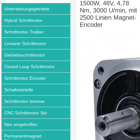
1500W, 48V, 4,78
Untersetzungsgetriebe
Nm, 3000 U/min, mit
2500 Linien Magnet-
Hybrid Schrittmotor
Encoder
Schrittmotor Treiber
Linearer Schrittmotor
Getriebeschrittmotor
Closed Loop Schrittmotor
Schrittmotor Encoder
Schaltnetzteile
Schrittmotor bremse
CNC Schrittmotor Set
Neu eingetroffen
Permanentmagnet