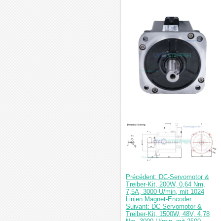
Précédent: DC-Servomotor &
Treiber-Kit, 200W, 0,64 Nm,
7,5A, 3000 U/min, mit 1024
Linien Magnet-Encoder
Suivant: DC-Servomotor &
Treiber-Kit, 1500W, 48V, 4,78