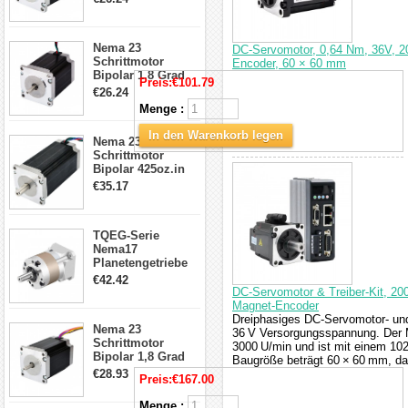
4-Draht-
Schrittmotor
23HS30-2804S
Nema 23
DC-Servomotor, 0,64 Nm, 36V, 20
Schrittmotor
Encoder, 60 × 60 mm
Bipolar 1.8 Grad
Preis:
€101.79
1.9Nm 3A 3.36V 4
€26.24
Drähte CNC
Menge :
Schrittmotor DIY
CNC Fräse
In den Warenkorb legen
Nema 23
Schrittmotor
Bipolar 425oz.in
4.2A 57x57x114mm
€35.17
4 Draht Hybrid
Schrittmotor
TQEG-Serie
Nema17
Planetengetriebe
5:1 Spiel 15Arc-
€42.42
min für Nema 17
DC-Servomotor & Treiber-Kit, 20
Getriebe
Magnet-Encoder
Schrittmotor
Dreiphasiges DC-Servomotor- und 
Nema 23
36 V Versorgungsspannung. Der M
Schrittmotor
3000 U/min und ist mit einem 102
Bipolar 1,8 Grad
Baugröße beträgt 60 × 60 mm, da
2,83Nm 4 A 2,26V
€28.93
Preis:
€167.00
CNC Hybrid-
Schrittmotor mit 8
Menge :