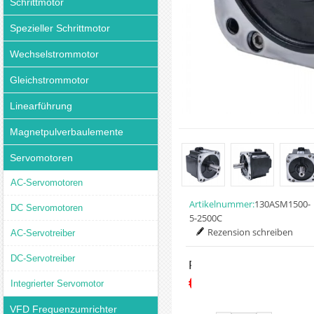
Schrittmotor
Spezieller Schrittmotor
Wechselstrommotor
Gleichstrommotor
Linearführung
Magnetpulverbaulemente
Servomotoren
AC-Servomotoren
Artikelnummer:
130ASM1500-
DC Servomotoren
5-2500C
Rezension schreiben
AC-Servotreiber
DC-Servotreiber
Preis:
€199.00
Integrierter Servomotor
VFD Frequenzumrichter