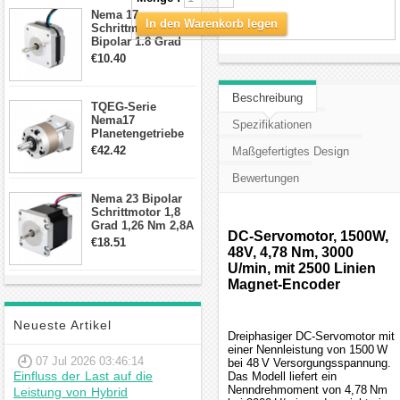
Anschlüssen
Nema 17
In den Warenkorb legen
Schrittmotor
Bipolar 1.8 Grad
8.7Ncm 1A 3.5V 4
€10.40
Draden Hybrid-
Schrittmotor
Beschreibung
TQEG-Serie
Nema17
Spezifikationen
Planetengetriebe
10:1 Spiel 15Arc-
€42.42
Maßgefertigtes Design
min für Nema 17
Getriebe
Bewertungen
Schrittmotor
Nema 23 Bipolar
Schrittmotor 1,8
Grad 1,26 Nm 2,8A
DC-Servomotor, 1500W,
2,5V 4 Drähte
€18.51
48V, 4,78 Nm, 3000
23hs22-2804s
Hybrid-
U/min, mit 2500 Linien
Schrittmotor
Magnet-Encoder
Neueste Artikel
Dreiphasiger DC-Servomotor mit
einer Nennleistung von 1500 W
07 Jul 2026 03:46:14
bei 48 V Versorgungsspannung.
Einfluss der Last auf die
Das Modell liefert ein
Nenndrehmoment von 4,78 Nm
Leistung von Hybrid