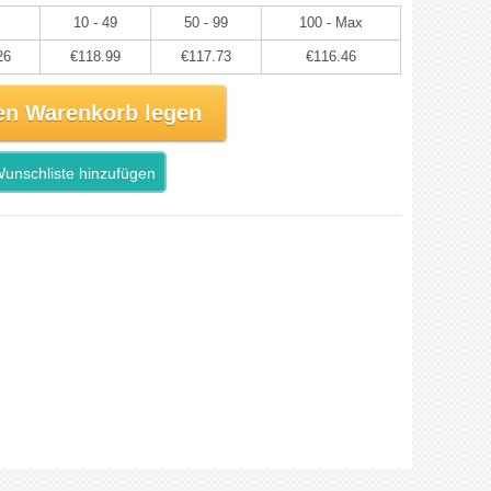
10 - 49
50 - 99
100 - Max
26
€118.99
€117.73
€116.46
en Warenkorb legen
unschliste hinzufügen