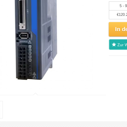
5 - 9
€120.
In d
Zur W