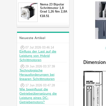
Schrittmotor
Nema 23 Bipolar
Schrittmotor 1,8
Grad 1,26 Nm 2,8A
2,5V 4 Drähte
€18.51
23hs22-2804s
Hybrid-
Schrittmotor
Neueste Artikel
07 Jul 2026 03:46:14
Einfluss der Last auf die
Leistung von Hybrid
Schrittmotoren
29 Jun 2026 03:37:39
Technologische
Herausforderungen bei
linearen Schrittmotoren
17 Jun 2026 03:47:28
Wie beeinflusst die
Getriebeübersetzung die
Leistung eines DC-
Getriebemotors?