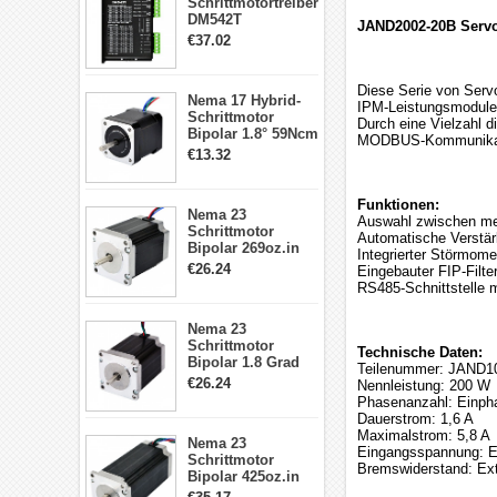
Schrittmotortreiber
DM542T
JAND2002-20B Servo
Schrittmotor
€37.02
Treiber 1.0-4.2A 20-
50VDC für Nema
17, 23, 24
Diese Serie von Serv
Nema 17 Hybrid-
Schrittmotor
IPM-Leistungsmodule.
Schrittmotor
Durch eine Vielzahl d
Bipolar 1.8° 59Ncm
MODBUS-Kommunikation
2A 4 Drähte mit 1m
€13.32
Kabel & Stecker
für 3D
Drucker/CNC
Funktionen:
Nema 23
Auswahl zwischen me
Schrittmotor
Automatische Verstä
Bipolar 269oz.in
Integrierter Störmom
2,8A 57x57x76mm
€26.24
Eingebauter FIP-Filte
4-Draht-
RS485-Schnittstelle
Schrittmotor
23HS30-2804S
Nema 23
Schrittmotor
Technische Daten:
Bipolar 1.8 Grad
Teilenummer: JAND1
1.9Nm 3A 3.36V 4
€26.24
Nennleistung: 200 W
Drähte CNC
Phasenanzahl: Einph
Schrittmotor DIY
Dauerstrom: 1,6 A
CNC Fräse
Maximalstrom: 5,8 A
Nema 23
Eingangsspannung: E
Schrittmotor
Bremswiderstand: Ext
Bipolar 425oz.in
4.2A 57x57x114mm