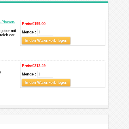
3-Phasen-
Preis:
€199.00
tgeber mit
Menge :
reich der
In den Warenkorb legen
Preis:
€212.49
,
M-
Menge :
In den Warenkorb legen