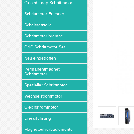
Closed Loop Schrittmotor
Schrittmotor Encoder
Schaltnetzteile
Schrittmotor bremse
CNC Schrittmotor Set
Neu eingetroffen
Permanentmagnet
Schrittmotor
Spezieller Schrittmotor
Wechselstrommotor
Gleichstrommotor
Linearführung
Magnetpulverbaulemente