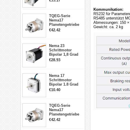
€35.17
4 Draht Hybrid
Schrittmotor
Kommunikation:
RS232 für Parametere
TQEG-Serie
RS485 unterstützt M
Nema17
Abmessungen: 150 ×
Planetengetriebe
Gewicht: ca. 2 kg
5:1 Spiel 15Arc-
€42.42
min für Nema 17
Getriebe
Schrittmotor
Nema 23
Schrittmotor
Bipolar 1,8 Grad
2,83Nm 4 A 2,26V
€28.93
CNC Hybrid-
Schrittmotor mit 8
Anschlüssen
Nema 17
Schrittmotor
Bipolar 1.8 Grad
8.7Ncm 1A 3.5V 4
€10.40
Draden Hybrid-
Schrittmotor
TQEG-Serie
Nema17
Planetengetriebe
10:1 Spiel 15Arc-
€42.42
min für Nema 17
Getriebe