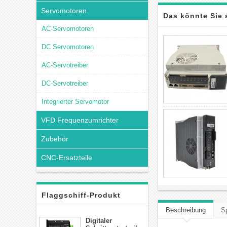
Servomotoren
Das könnte Sie 
AC-Servomotoren
DC Servomotoren
AC-Servotreiber
DC-Servotreiber
Integrierter Servomotor
VFD Frequenzumrichter
Zubehör
CNC-Ersatzteile
Flaggschiff-Produkt
Beschreibung
Sp
Digitaler