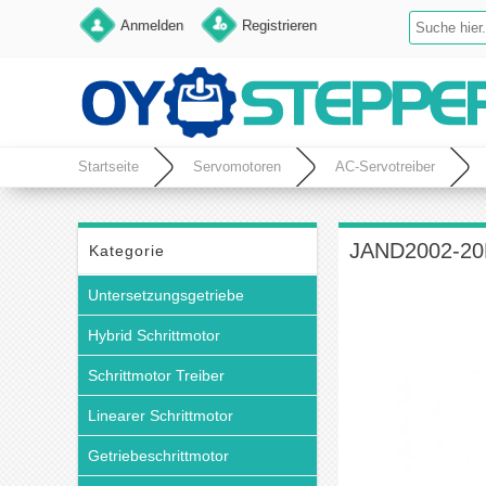
Anmelden
Registrieren
Startseite
Servomotoren
AC-Servotreiber
JAND2002-20B
Kategorie
Untersetzungsgetriebe
Hybrid Schrittmotor
Schrittmotor Treiber
Linearer Schrittmotor
Getriebeschrittmotor