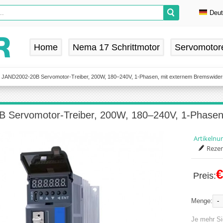
Deu
En
De
Home
Nema 17 Schrittmotor
Servomotor
Fr
Es
JAND2002-20B Servomotor-Treiber, 200W, 180–240V, 1-Phasen, mit externem Bremswider
 Servomotor-Treiber, 200W, 180–240V, 1-Phasen
Artikeln
Rezen
€
Preis:
-
Menge:
Je mehr Si