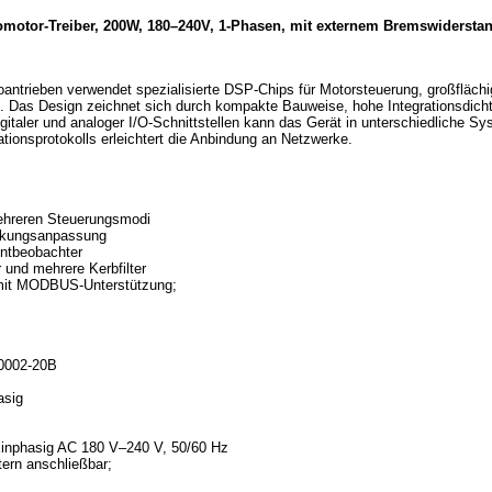
motor-Treiber, 200W, 180–240V, 1-Phasen, mit externem Bremswidersta
oantrieben verwendet spezialisierte DSP-Chips für Motorsteuerung, großfläch
 Das Design zeichnet sich durch kompakte Bauweise, hohe Integrationsdich
igitaler und analoger I/O-Schnittstellen kann das Gerät in unterschiedliche 
sprotokolls erleichtert die Anbindung an Netzwerke.
hreren Steuerungsmodi
rkungsanpassung
entbeobachter
r und mehrere Kerbfilter
 mit MODBUS-Unterstützung;
0002-20B
asig
inphasig AC 180 V–240 V, 50/60 Hz
ern anschließbar;