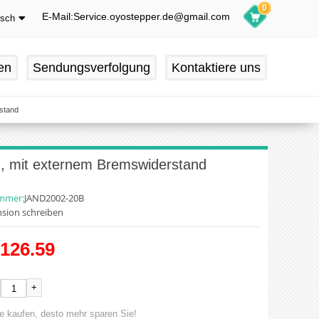
0
E-Mail:Service.oyostepper.de@gmail.com
tsch
glish
utsch
en
Sendungsverfolgung
Kontaktiere uns
ançais
pañol
stand
, mit externem Bremswiderstand
ummer:
JAND2002-20B
sion schreiben
126.59
+
e kaufen, desto mehr sparen Sie!