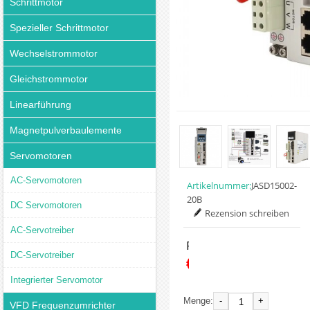
Schrittmotor
Spezieller Schrittmotor
Wechselstrommotor
Gleichstrommotor
Linearführung
Magnetpulverbaulemente
Servomotoren
AC-Servomotoren
Artikelnummer:
JASD15002-
20B
DC Servomotoren
Rezension schreiben
AC-Servotreiber
Preis:
DC-Servotreiber
€172.59
Integrierter Servomotor
-
+
Menge:
VFD Frequenzumrichter