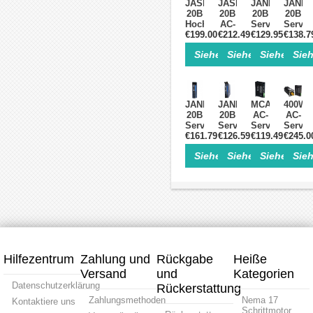
JASD20002-
JASD30002-
JAND4002-
JAND7
20B
20B
20B
20B
Hochspannungs-
AC-
Servotreiber,
Servom
€199.00
AC-
Servomotor-
€212.49
400W,
€129.95
Treiber
€138.7
Servomotor-
Treiber,
180–
750W,
Siehe Einzelheiten>
Siehe Einzelheite
Siehe Einz
Sieh
Treiber,
3KW,
240V,
180–
2
220V,
1-
240V,
kW,
3-
Phasen,
1-
220V,
Phasen-
mit
Phase
1-/3-
Steuerung
RS485-
mit
JAND10002-
JAND2002-
MCAC806
400W
Phasen-
Schnittstelle
einge
20B
20B
AC-
AC-
Controller
Brems
Servomotor-
Servomotor-
Servotreiber,
Servo
Treiber,
€161.79
Treiber,
€126.59
400W,
€119.49
€245.0
&
1000W,
200W,
36–
Treiber
Siehe Einzelheiten>
Siehe Einzelheite
Siehe Einz
Sieh
180–
180–
80V,
Kit,
240V,
240V,
8A
60V,
1-
1-
Servomotor
8,4A,
Phasen,
Phasen,
Controller
1,27
mit
mit
für
Nm,
integriertem
externem
Niederspannu
3000
Bremswiderstand
Bremswiderstand
U/min,
mit
2500
Linien
Hilfezentrum
Zahlung und
Rückgabe
Heiße
Encode
Versand
und
Kategorien
60 ×
60
Datenschutzerklärung
Rückerstattung
mm
Zahlungsmethoden
Nema 17
Kontaktiere uns
Schrittmotor