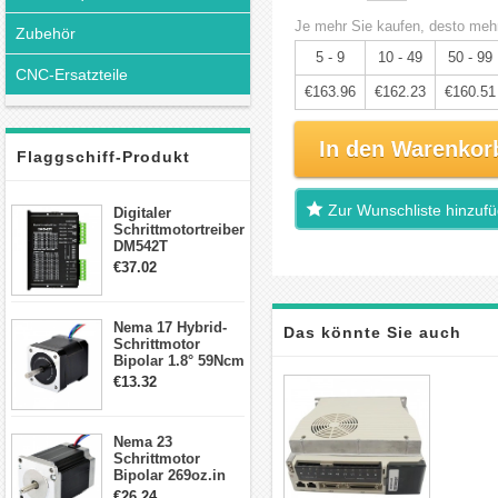
Je mehr Sie kaufen, desto mehr
Zubehör
5 - 9
10 - 49
50 - 99
CNC-Ersatzteile
€163.96
€162.23
€160.51
In den Warenkor
Flaggschiff-Produkt
Zur Wunschliste hinzuf
Digitaler
Schrittmotortreiber
DM542T
Schrittmotor
€37.02
Treiber 1.0-4.2A 20-
50VDC für Nema
17, 23, 24
Nema 17 Hybrid-
Schrittmotor
Das könnte Sie auch
Schrittmotor
Bipolar 1.8° 59Ncm
2A 4 Drähte mit 1m
interessieren
€13.32
Kabel & Stecker
für 3D
Drucker/CNC
Nema 23
Schrittmotor
Bipolar 269oz.in
2,8A 57x57x76mm
€26.24