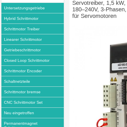
Servotreiber, 1,5 kW,
Untersetzungsgetriebe
180–240V, 3-Phasen,
für Servomotoren
Hybrid Schrittmotor
Schrittmotor Treiber
Linearer Schrittmotor
Getriebeschrittmotor
Closed Loop Schrittmotor
Schrittmotor Encoder
Schaltnetzteile
Schrittmotor bremse
CNC Schrittmotor Set
Neu eingetroffen
Permanentmagnet