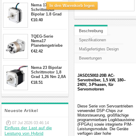
Anschlüssen
Nema 17
In den Warenkorb legen
Schrittmotor
Bipolar 1.8 Grad
8.7Ncm 1A 3.5V 4
€10.40
Draden Hybrid-
Schrittmotor
Beschreibung
TQEG-Serie
Spezifikationen
Nema17
Planetengetriebe
Maßgefertigtes Design
10:1 Spiel 15Arc-
€42.42
min für Nema 17
Bewertungen
Getriebe
Schrittmotor
Nema 23 Bipolar
Schrittmotor 1,8
JASD15002-20B AC-
Grad 1,26 Nm 2,8A
Servotreiber, 1,5 kW, 180–
2,5V 4 Drähte
€18.51
240V, 3-Phasen, für
23hs22-2804s
Servomotoren
Hybrid-
Schrittmotor
Diese Serie von Servoantrieben
Neueste Artikel
verwendet DSP-Chips zur
Motorsteuerung, großflächige
programmierbare Logikbausteine
07 Jul 2026 03:46:14
(FPGAs) sowie integrierte PIM-
Einfluss der Last auf die
Leistungsmodule. Die Geräte
Leistung von Hybrid
verfügen über hohe