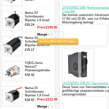
4-Draht-
Schrittmotor
JASD20002-20B Hochspannungs-A
23HS30-2804S
Controller
Nema 23
Der Antrieb unterstützt Inkremen
Schrittmotor
17 Bit und 20 Bit, was zur Erfüll
Bipolar 1.8 Grad
Motorregelung beiträgt.
1.9Nm 3A 3.36V 4
€26.24
Drähte CNC
Preis:
€199.00
Schrittmotor DIY
Menge :
CNC Fräse
Nema 23
Schrittmotor
In den Warenkorb legen
Bipolar 425oz.in
4.2A 57x57x114mm
€35.17
4 Draht Hybrid
Schrittmotor
TQEG-Serie
Nema17
Planetengetriebe
5:1 Spiel 15Arc-
€42.42
min für Nema 17
Getriebe
JASD30002-20B AC-Servomotor-T
Schrittmotor
Diese Serie von Servoantrieben 
Nema 23
großflächige programmierbare Lo
Schrittmotor
Leistungsmodule.
Bipolar 1,8 Grad
2,83Nm 4 A 2,26V
Preis:
€212.49
€28.93
CNC Hybrid-
Schrittmotor mit 8
Menge :