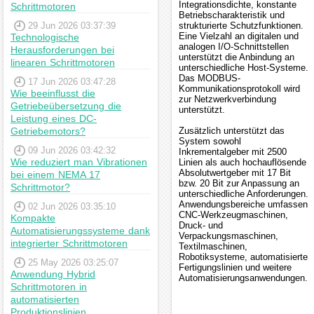
Integrationsdichte, konstante
Schrittmotoren
Betriebscharakteristik und
29 Jun 2026 03:37:39
strukturierte Schutzfunktionen.
Eine Vielzahl an digitalen und
Technologische
analogen I/O-Schnittstellen
Herausforderungen bei
unterstützt die Anbindung an
linearen Schrittmotoren
unterschiedliche Host-Systeme.
Das MODBUS-
17 Jun 2026 03:47:28
Kommunikationsprotokoll wird
Wie beeinflusst die
zur Netzwerkverbindung
Getriebeübersetzung die
unterstützt.
Leistung eines DC-
Getriebemotors?
Zusätzlich unterstützt das
System sowohl
09 Jun 2026 03:42:32
Inkrementalgeber mit 2500
Wie reduziert man Vibrationen
Linien als auch hochauflösende
Absolutwertgeber mit 17 Bit
bei einem NEMA 17
bzw. 20 Bit zur Anpassung an
Schrittmotor?
unterschiedliche Anforderungen.
Anwendungsbereiche umfassen
02 Jun 2026 03:35:10
CNC-Werkzeugmaschinen,
Kompakte
Druck- und
Automatisierungssysteme dank
Verpackungsmaschinen,
integrierter Schrittmotoren
Textilmaschinen,
Robotiksysteme, automatisierte
25 May 2026 03:25:07
Fertigungslinien und weitere
Anwendung Hybrid
Automatisierungsanwendungen.
Schrittmotoren in
automatisierten
Produktionslinien