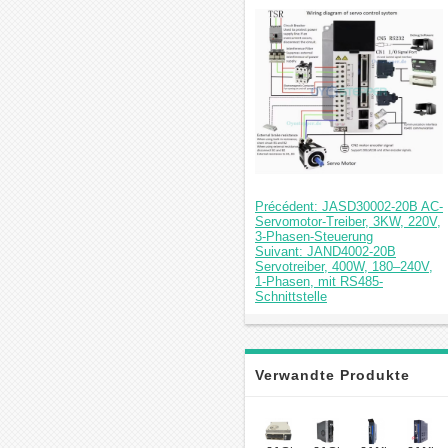
Précédent: JASD30002-20B AC-
Servomotor-Treiber, 3KW, 220V,
3-Phasen-Steuerung
Suivant: JAND4002-20B
Servotreiber, 400W, 180–240V,
1-Phasen, mit RS485-
Schnittstelle
Verwandte Produkte