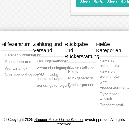
Siehe Einzelheiten>
Siehe Einzelheite
Siehe Einz
Sieh
24–
Kit,
Servomotor,
3000r
Motoren
Servomotor
50V
60V,
52W,
0.45N
für
8,4A,
24V,
20-
AC-
1,27
12,5
50VDC
Servomotoren
Nm,
Ncm
Bürste
3000
(17,70
DC-
U/min,
oz.in),
Servo
mit
52000
2500
U/min,
Linien
42 ×
Hilfezentrum
Zahlung und
Rückgabe
Heiße
Encoder,
42
Versand
und
60 ×
Kategorien
mm
60
Datenschutzerklärung
Rückerstattung
mm
Zahlungsmethoden
Nema 17
Kontaktiere uns
Schrittmotor
Rückerstattung-
Versandbedingungen
Wer wir sind?
Politik
Nema 23
FAQ - Häufig
Nutzungsbedingungen
Schrittmotor
Rückgaberecht
gestellte Fragen
VFD
Produktgarantie
Sendungsverfolgung
Frequenzumrichte
Oyostepper
English
Steppermotorfr
© Copyright 2025
Stepper Motor Online Kaufen
, oyostepper.de. All rights
reserved.