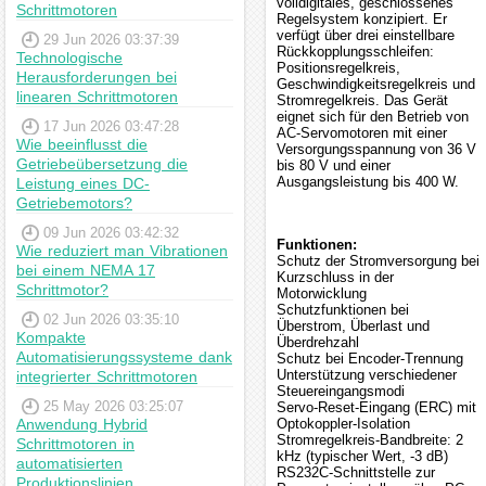
volldigitales, geschlossenes
Schrittmotoren
Regelsystem konzipiert. Er
verfügt über drei einstellbare
29 Jun 2026 03:37:39
Rückkopplungsschleifen:
Technologische
Positionsregelkreis,
Herausforderungen bei
Geschwindigkeitsregelkreis und
linearen Schrittmotoren
Stromregelkreis. Das Gerät
eignet sich für den Betrieb von
17 Jun 2026 03:47:28
AC-Servomotoren mit einer
Wie beeinflusst die
Versorgungsspannung von 36 V
Getriebeübersetzung die
bis 80 V und einer
Ausgangsleistung bis 400 W.
Leistung eines DC-
Getriebemotors?
09 Jun 2026 03:42:32
Funktionen:
Wie reduziert man Vibrationen
Schutz der Stromversorgung bei
bei einem NEMA 17
Kurzschluss in der
Schrittmotor?
Motorwicklung
Schutzfunktionen bei
02 Jun 2026 03:35:10
Überstrom, Überlast und
Kompakte
Überdrehzahl
Automatisierungssysteme dank
Schutz bei Encoder-Trennung
Unterstützung verschiedener
integrierter Schrittmotoren
Steuereingangsmodi
25 May 2026 03:25:07
Servo-Reset-Eingang (ERC) mit
Anwendung Hybrid
Optokoppler-Isolation
Stromregelkreis-Bandbreite: 2
Schrittmotoren in
kHz (typischer Wert, -3 dB)
automatisierten
RS232C-Schnittstelle zur
Produktionslinien