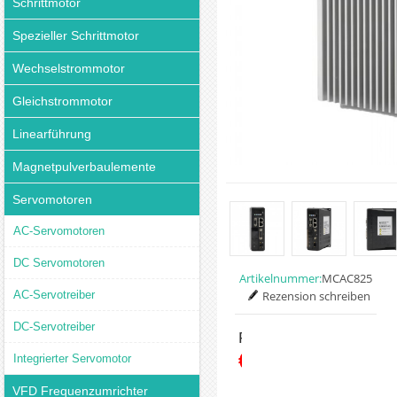
Schrittmotor
Spezieller Schrittmotor
Wechselstrommotor
Gleichstrommotor
Linearführung
Magnetpulverbaulemente
Servomotoren
AC-Servomotoren
DC Servomotoren
Artikelnummer:
MCAC825
AC-Servotreiber
Rezension schreiben
DC-Servotreiber
Preis:
€83.55
Integrierter Servomotor
VFD Frequenzumrichter