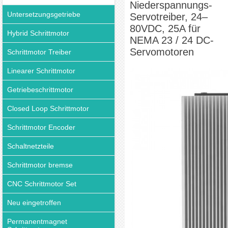
Niederspannungs-
Untersetzungsgetriebe
Servotreiber, 24–
80VDC, 25A für
Hybrid Schrittmotor
NEMA 23 / 24 DC-
Servomotoren
Schrittmotor Treiber
Linearer Schrittmotor
Getriebeschrittmotor
Closed Loop Schrittmotor
Schrittmotor Encoder
Schaltnetzteile
Schrittmotor bremse
CNC Schrittmotor Set
Neu eingetroffen
Permanentmagnet