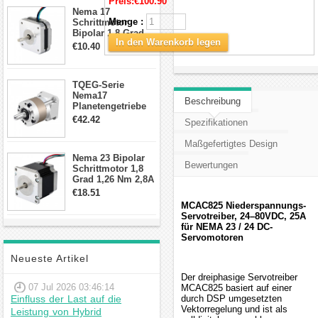
Preis:
€100.90
Anschlüssen
Nema 17
Menge :
Schrittmotor
Bipolar 1.8 Grad
In den Warenkorb legen
8.7Ncm 1A 3.5V 4
€10.40
Draden Hybrid-
Schrittmotor
TQEG-Serie
Nema17
Beschreibung
Planetengetriebe
10:1 Spiel 15Arc-
€42.42
Spezifikationen
min für Nema 17
Getriebe
Maßgefertigtes Design
Schrittmotor
Nema 23 Bipolar
Bewertungen
Schrittmotor 1,8
Grad 1,26 Nm 2,8A
2,5V 4 Drähte
€18.51
23hs22-2804s
MCAC825 Niederspannungs-
Hybrid-
Servotreiber, 24–80VDC, 25A
Schrittmotor
für NEMA 23 / 24 DC-
Servomotoren
Neueste Artikel
Der dreiphasige Servotreiber
07 Jul 2026 03:46:14
MCAC825 basiert auf einer
Einfluss der Last auf die
durch DSP umgesetzten
Vektorregelung und ist als
Leistung von Hybrid