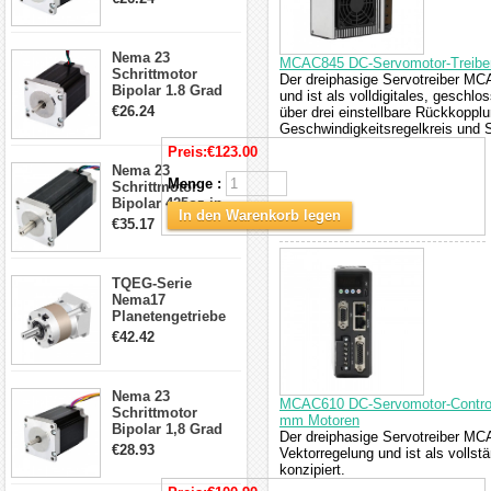
4-Draht-
Schrittmotor
23HS30-2804S
Nema 23
MCAC845 DC-Servomotor-Treibe
Schrittmotor
Der dreiphasige Servotreiber MC
Bipolar 1.8 Grad
und ist als volldigitales, geschl
1.9Nm 3A 3.36V 4
€26.24
über drei einstellbare Rückkopplu
Drähte CNC
Geschwindigkeitsregelkreis und 
Schrittmotor DIY
Preis:
€123.00
CNC Fräse
Nema 23
Menge :
Schrittmotor
Bipolar 425oz.in
In den Warenkorb legen
4.2A 57x57x114mm
€35.17
4 Draht Hybrid
Schrittmotor
TQEG-Serie
Nema17
Planetengetriebe
5:1 Spiel 15Arc-
€42.42
min für Nema 17
Getriebe
Schrittmotor
Nema 23
MCAC610 DC-Servomotor-Controlle
Schrittmotor
mm Motoren
Bipolar 1,8 Grad
Der dreiphasige Servotreiber MC
2,83Nm 4 A 2,26V
€28.93
Vektorregelung und ist als volls
CNC Hybrid-
konzipiert.
Schrittmotor mit 8