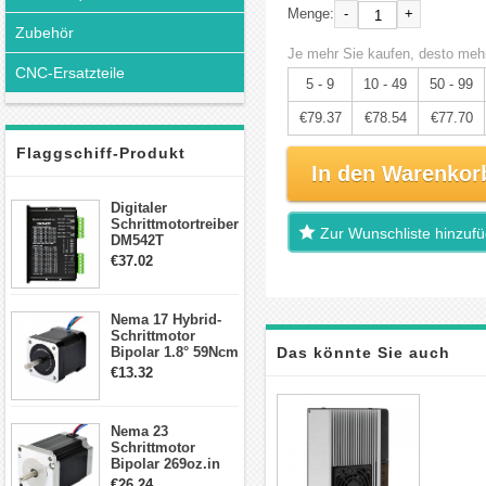
-
+
Menge:
Zubehör
Je mehr Sie kaufen, desto mehr
CNC-Ersatzteile
5 - 9
10 - 49
50 - 99
€79.37
€78.54
€77.70
Flaggschiff-Produkt
In den Warenkor
Digitaler
Schrittmotortreiber
Zur Wunschliste hinzuf
DM542T
Schrittmotor
€37.02
Treiber 1.0-4.2A 20-
50VDC für Nema
17, 23, 24
Nema 17 Hybrid-
Schrittmotor
Schrittmotor
Bipolar 1.8° 59Ncm
Das könnte Sie auch
2A 4 Drähte mit 1m
€13.32
Kabel & Stecker
interessieren
für 3D
Drucker/CNC
Nema 23
Schrittmotor
Bipolar 269oz.in
2,8A 57x57x76mm
€26.24