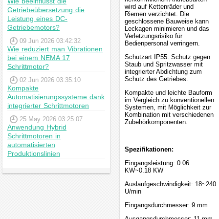
Wie beeinflusst die
wird auf Kettenräder und
Getriebeübersetzung die
Riemen verzichtet. Die
Leistung eines DC-
geschlossene Bauweise kann
Getriebemotors?
Leckagen minimieren und das
Verletzungsrisiko für
09 Jun 2026 03:42:32
Bedienpersonal verringern.
Wie reduziert man Vibrationen
Schutzart IP55: Schutz gegen
bei einem NEMA 17
Staub und Spritzwasser mit
Schrittmotor?
integrierter Abdichtung zum
Schutz des Getriebes.
02 Jun 2026 03:35:10
Kompakte
Kompakte und leichte Bauform
Automatisierungssysteme dank
im Vergleich zu konventionellen
integrierter Schrittmotoren
Systemen, mit Möglichkeit zur
Kombination mit verschiedenen
25 May 2026 03:25:07
Zubehörkomponenten.
Anwendung Hybrid
Schrittmotoren in
automatisierten
Spezifikationen:
Produktionslinien
Eingangsleistung: 0.06
KW~0.18 KW
Auslaufgeschwindigkeit: 18~240
U/min
Eingangsdurchmesser: 9 mm
Ausgangsdurchmesser: 11 mm