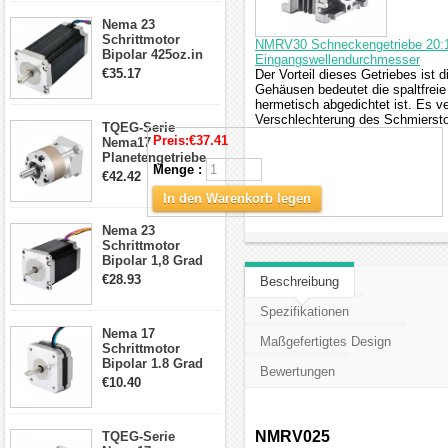
CNC Fräse
Nema 23
Schrittmotor
NMRV30 Schneckengetriebe 20:1
Bipolar 425oz.in
Eingangswellendurchmesser
4.2A 57x57x114mm
€35.17
Der Vorteil dieses Getriebes ist
4 Draht Hybrid
Gehäusen bedeutet die spaltfreie
Schrittmotor
hermetisch abgedichtet ist. Es ve
Verschlechterung des Schmiersto
TQEG-Serie
Preis:
€37.41
Nema17
Planetengetriebe
Menge :
5:1 Spiel 15Arc-
€42.42
min für Nema 17
In den Warenkorb legen
Getriebe
Schrittmotor
Nema 23
Schrittmotor
Bipolar 1,8 Grad
2,83Nm 4 A 2,26V
€28.93
Beschreibung
CNC Hybrid-
Schrittmotor mit 8
Spezifikationen
Anschlüssen
Nema 17
Maßgefertigtes Design
Schrittmotor
Bipolar 1.8 Grad
Bewertungen
8.7Ncm 1A 3.5V 4
€10.40
Draden Hybrid-
Schrittmotor
NMRV025
TQEG-Serie