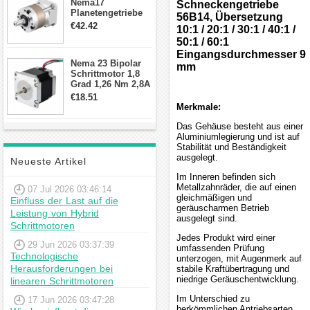
Nema17
Schneckengetriebe
Planetengetriebe
56B14, Übersetzung
10:1 Spiel 15Arc-
€42.42
10:1 / 20:1 / 30:1 / 40:1 /
min für Nema 17
50:1 / 60:1
Getriebe
Eingangsdurchmesser 9
Schrittmotor
Nema 23 Bipolar
mm
Schrittmotor 1,8
Grad 1,26 Nm 2,8A
2,5V 4 Drähte
€18.51
23hs22-2804s
Merkmale:
Hybrid-
Schrittmotor
Das Gehäuse besteht aus einer
Aluminiumlegierung und ist auf
Stabilität und Beständigkeit
ausgelegt.
Neueste Artikel
Im Inneren befinden sich
Metallzahnräder, die auf einen
07 Jul 2026 03:46:14
gleichmäßigen und
Einfluss der Last auf die
geräuscharmen Betrieb
Leistung von Hybrid
ausgelegt sind.
Schrittmotoren
Jedes Produkt wird einer
29 Jun 2026 03:37:39
umfassenden Prüfung
Technologische
unterzogen, mit Augenmerk auf
Herausforderungen bei
stabile Kraftübertragung und
niedrige Geräuschentwicklung.
linearen Schrittmotoren
Im Unterschied zu
17 Jun 2026 03:47:28
herkömmlichen Antriebsarten