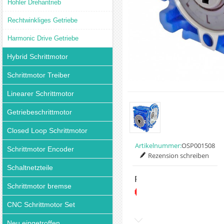
Hohler Drehantrieb
Rechtwinkliges Getriebe
Harmonic Drive Getriebe
Hybrid Schrittmotor
Schrittmotor Treiber
Linearer Schrittmotor
Getriebeschrittmotor
Closed Loop Schrittmotor
Artikelnummer:
OSP001508
Schrittmotor Encoder
Rezension schreiben
Schaltnetzteile
Preis:
Schrittmotor bremse
€35.00
CNC Schrittmotor Set
Neu eingetroffen