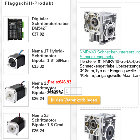
Flaggschiff-Produkt
interessieren
Digitaler
Schrittmotortreiber
DM542T
Schrittmotor
€37.02
Treiber 1.0-4.2A 20-
50VDC für Nema
17, 23, 24
Nema 17 Hybrid-
Schrittmotor
NMRV40 Schneckenuntersetzungsg
Schrittmotor
Schneckengetriebe
Bipolar 1.8° 59Ncm
Hersteller #: NMRV40-G5-D14;Get
2A 4 Drähte mit 1m
Schneckengetriebe;Übersetzungsv
€13.32
Kabel & Stecker
Φ18mm;Typ der Eingangswelle: P
für 3D
Φ14mm;Eingangswelle Max. Län
Drucker/CNC
Preis:
€46.93
Nema 23
Schrittmotor
Menge :
Bipolar 269oz.in
2,8A 57x57x76mm
€26.24
In den Warenkorb legen
4-Draht-
Schrittmotor
23HS30-2804S
Nema 23
Schrittmotor
Bipolar 1.8 Grad
1.9Nm 3A 3.36V 4
€26.24
Drähte CNC
Schrittmotor DIY