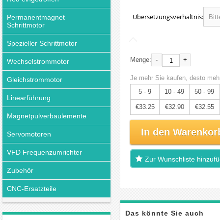
Übersetzungsverhältnis:
Permanentmagnet
Schrittmotor
Spezieller Schrittmotor
-
+
Menge:
Wechselstrommotor
Je mehr Sie kaufen, desto mehr
Gleichstrommotor
5 - 9
10 - 49
50 - 99
Linearführung
€33.25
€32.90
€32.55
Magnetpulverbaulemente
In den Warenkor
Servomotoren
VFD Frequenzumrichter
Zur Wunschliste hinzuf
Zubehör
CNC-Ersatzteile
Das könnte Sie auch