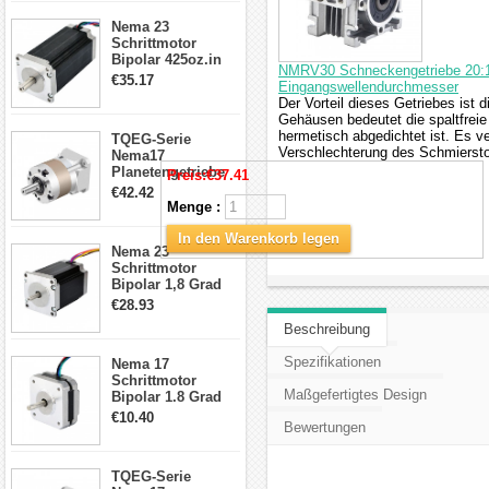
CNC Fräse
Nema 23
Schrittmotor
Bipolar 425oz.in
NMRV30 Schneckengetriebe 20:1
4.2A 57x57x114mm
€35.17
Eingangswellendurchmesser
4 Draht Hybrid
Der Vorteil dieses Getriebes ist
Schrittmotor
Gehäusen bedeutet die spaltfreie
hermetisch abgedichtet ist. Es ve
TQEG-Serie
Verschlechterung des Schmiersto
Nema17
Planetengetriebe
Preis:
€37.41
5:1 Spiel 15Arc-
€42.42
min für Nema 17
Menge :
Getriebe
Schrittmotor
In den Warenkorb legen
Nema 23
Schrittmotor
Bipolar 1,8 Grad
2,83Nm 4 A 2,26V
€28.93
CNC Hybrid-
Beschreibung
Schrittmotor mit 8
Anschlüssen
Spezifikationen
Nema 17
Schrittmotor
Maßgefertigtes Design
Bipolar 1.8 Grad
8.7Ncm 1A 3.5V 4
€10.40
Bewertungen
Draden Hybrid-
Schrittmotor
TQEG-Serie