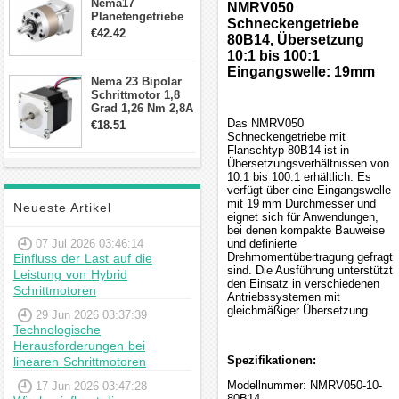
Nema17
NMRV050
Planetengetriebe
Schneckengetriebe
10:1 Spiel 15Arc-
€42.42
80B14, Übersetzung
min für Nema 17
10:1 bis 100:1
Getriebe
Schrittmotor
Eingangswelle: 19mm
Nema 23 Bipolar
Schrittmotor 1,8
Grad 1,26 Nm 2,8A
2,5V 4 Drähte
Das NMRV050
€18.51
23hs22-2804s
Schneckengetriebe mit
Hybrid-
Flanschtyp 80B14 ist in
Schrittmotor
Übersetzungsverhältnissen von
10:1 bis 100:1 erhältlich. Es
verfügt über eine Eingangswelle
mit 19 mm Durchmesser und
Neueste Artikel
eignet sich für Anwendungen,
bei denen kompakte Bauweise
07 Jul 2026 03:46:14
und definierte
Drehmomentübertragung gefragt
Einfluss der Last auf die
sind. Die Ausführung unterstützt
Leistung von Hybrid
den Einsatz in verschiedenen
Schrittmotoren
Antriebssystemen mit
gleichmäßiger Übersetzung.
29 Jun 2026 03:37:39
Technologische
Herausforderungen bei
Spezifikationen:
linearen Schrittmotoren
Modellnummer: NMRV050-10-
17 Jun 2026 03:47:28
80B14