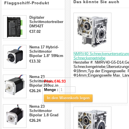
Das könnte Sie auch
Flaggschiff-Produkt
interessieren
Digitaler
Schrittmotortreiber
DM542T
Schrittmotor
€37.02
Treiber 1.0-4.2A 20-
50VDC für Nema
17, 23, 24
Nema 17 Hybrid-
Schrittmotor
Schrittmotor
NMRV40 Schneckenuntersetzungsg
Bipolar 1.8° 59Ncm
Schneckengetriebe
2A 4 Drähte mit 1m
€13.32
Hersteller #: NMRV40-G5-D14;Get
Kabel & Stecker
Schneckengetriebe;Übersetzungsv
für 3D
Φ18mm;Typ der Eingangswelle: P
Drucker/CNC
Φ14mm;Eingangswelle Max. Län
Nema 23
Schrittmotor
Preis:
€46.93
Bipolar 269oz.in
2,8A 57x57x76mm
Menge :
€26.24
4-Draht-
In den Warenkorb legen
Schrittmotor
23HS30-2804S
Nema 23
Schrittmotor
Bipolar 1.8 Grad
1.9Nm 3A 3.36V 4
€26.24
Drähte CNC
Schrittmotor DIY