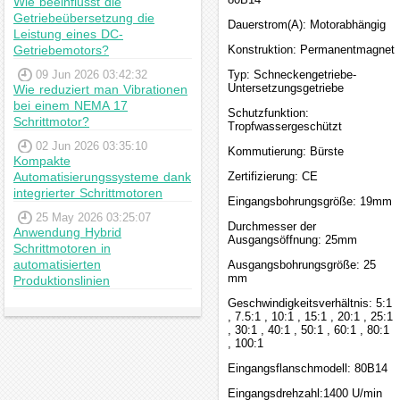
Wie beeinflusst die
Getriebeübersetzung die
Dauerstrom(A): Motorabhängig
Leistung eines DC-
Getriebemotors?
Konstruktion: Permanentmagnet
09 Jun 2026 03:42:32
Typ: Schneckengetriebe-
Untersetzungsgetriebe
Wie reduziert man Vibrationen
bei einem NEMA 17
Schutzfunktion:
Schrittmotor?
Tropfwassergeschützt
02 Jun 2026 03:35:10
Kommutierung: Bürste
Kompakte
Automatisierungssysteme dank
Zertifizierung: CE
integrierter Schrittmotoren
Eingangsbohrungsgröße: 19mm
25 May 2026 03:25:07
Durchmesser der
Anwendung Hybrid
Ausgangsöffnung: 25mm
Schrittmotoren in
automatisierten
Ausgangsbohrungsgröße: 25
mm
Produktionslinien
Geschwindigkeitsverhältnis: 5:1
, 7.5:1 , 10:1 , 15:1 , 20:1 , 25:1
, 30:1 , 40:1 , 50:1 , 60:1 , 80:1
, 100:1
Eingangsflanschmodell: 80B14
Eingangsdrehzahl:1400 U/min