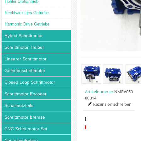
Hohler Drehantrieb
Rechtwinkliges Getriebe
Harmonic Drive Getriebe
Hybrid Schrittmotor
Schrittmotor Treiber
Linearer Schrittmotor
Getriebeschrittmotor
Closed Loop Schrittmotor
Artikelnummer:
NMRV050
Schrittmotor Encoder
80B14
Rezension schreiben
Schaltnetzteile
Schrittmotor bremse
Preis:
€69.00
CNC Schrittmotor Set
Neu eingetroffen