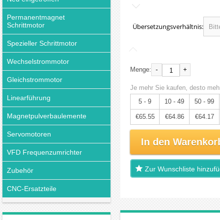
Permanentmagnet
Schrittmotor
Übersetzungsverhältnis:
Spezieller Schrittmotor
Wechselstrommotor
-
+
Menge:
Gleichstrommotor
Je mehr Sie kaufen, desto mehr
Linearführung
5 - 9
10 - 49
50 - 99
Magnetpulverbaulemente
€65.55
€64.86
€64.17
Servomotoren
In den Warenkor
VFD Frequenzumrichter
Zur Wunschliste hinzuf
Zubehör
CNC-Ersatzteile