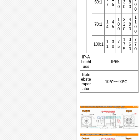
50:1
1
3
8
7
5
0
0
0
0
0
1
1
2
4
1
4
1
70:1
0
2
8
4
5
0
0
0
0
0
1
3
7
1
3
7
100:1
7
6
7
1
0
5
5
0
0
IP-A
bschl
IP65
uss
Betri
ebste
-10℃~~90℃
mper
atur