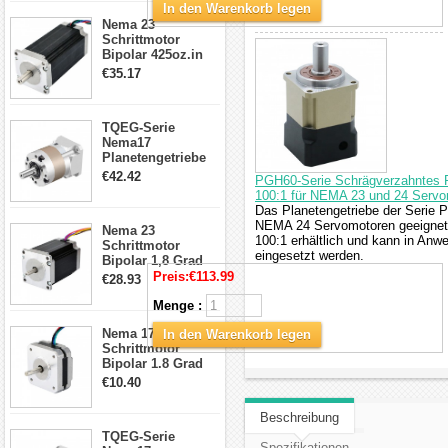
In den Warenkorb legen
CNC Fräse
Nema 23
Schrittmotor
Bipolar 425oz.in
4.2A 57x57x114mm
€35.17
4 Draht Hybrid
Schrittmotor
TQEG-Serie
Nema17
Planetengetriebe
5:1 Spiel 15Arc-
€42.42
PGH60-Serie Schrägverzahntes Pl
min für Nema 17
100:1 für NEMA 23 und 24 Servo
Getriebe
Das Planetengetriebe der Serie
Schrittmotor
NEMA 24 Servomotoren geeignet. 
Nema 23
100:1 erhältlich und kann in An
Schrittmotor
eingesetzt werden.
Bipolar 1,8 Grad
2,83Nm 4 A 2,26V
Preis:
€113.99
€28.93
CNC Hybrid-
Schrittmotor mit 8
Menge :
Anschlüssen
Nema 17
In den Warenkorb legen
Schrittmotor
Bipolar 1.8 Grad
8.7Ncm 1A 3.5V 4
€10.40
Draden Hybrid-
Schrittmotor
Beschreibung
TQEG-Serie
Spezifikationen