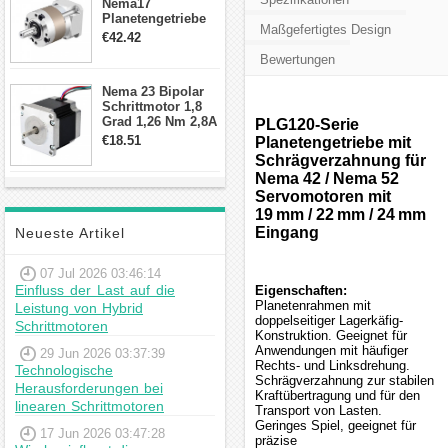
Nema17
Planetengetriebe
Maßgefertigtes Design
10:1 Spiel 15Arc-
€42.42
min für Nema 17
Bewertungen
Getriebe
Schrittmotor
Nema 23 Bipolar
Schrittmotor 1,8
Grad 1,26 Nm 2,8A
PLG120-Serie
2,5V 4 Drähte
€18.51
Planetengetriebe mit
23hs22-2804s
Schrägverzahnung für
Hybrid-
Nema 42 / Nema 52
Schrittmotor
Servomotoren mit
19 mm / 22 mm / 24 mm
Eingang
Neueste Artikel
07 Jul 2026 03:46:14
Einfluss der Last auf die
Eigenschaften:
Planetenrahmen mit
Leistung von Hybrid
doppelseitiger Lagerkäfig-
Schrittmotoren
Konstruktion. Geeignet für
Anwendungen mit häufiger
29 Jun 2026 03:37:39
Rechts- und Linksdrehung.
Technologische
Schrägverzahnung zur stabilen
Herausforderungen bei
Kraftübertragung und für den
linearen Schrittmotoren
Transport von Lasten.
Geringes Spiel, geeignet für
17 Jun 2026 03:47:28
präzise