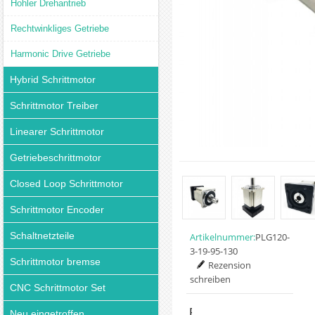
Hohler Drehantrieb
Rechtwinkliges Getriebe
Harmonic Drive Getriebe
Hybrid Schrittmotor
Schrittmotor Treiber
Linearer Schrittmotor
Getriebeschrittmotor
Closed Loop Schrittmotor
Schrittmotor Encoder
Schaltnetzteile
Artikelnummer:
PLG120-
3-19-95-130
Schrittmotor bremse
Rezension
schreiben
CNC Schrittmotor Set
Preis:
Neu eingetroffen