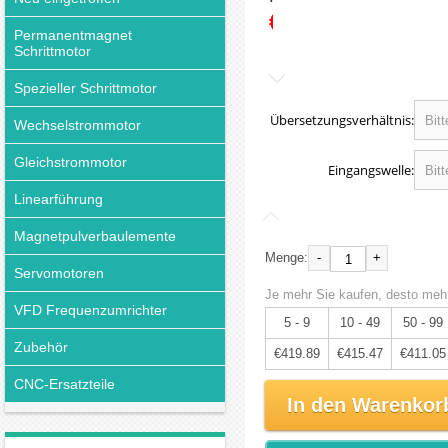
€441.99
Permanentmagnet
Schrittmotor
Spezieller Schrittmotor
Übersetzungsverhältnis:
Wechselstrommotor
Gleichstrommotor
Eingangswelle:
Linearführung
Magnetpulverbaulemente
-
+
Menge:
Servomotoren
Je mehr Sie kaufen, desto mehr
VFD Frequenzumrichter
5 - 9
10 - 49
50 - 99
Zubehör
€419.89
€415.47
€411.05
CNC-Ersatzteile
In den Warenkor