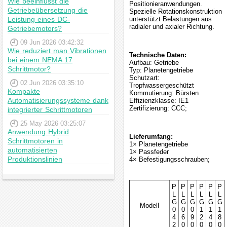
Wie beeinflusst die
Positionieranwendungen.
Getriebeübersetzung die
Spezielle Rotationskonstruktion
Leistung eines DC-
unterstützt Belastungen aus
radialer und axialer Richtung.
Getriebemotors?
09 Jun 2026 03:42:32
Wie reduziert man Vibrationen
Technische Daten:
bei einem NEMA 17
Aufbau: Getriebe
Schrittmotor?
Typ: Planetengetriebe
Schutzart:
02 Jun 2026 03:35:10
Tropfwassergeschützt
Kompakte
Kommutierung: Bürsten
Automatisierungssysteme dank
Effizienzklasse: IE1
Zertifizierung: CCC;
integrierter Schrittmotoren
25 May 2026 03:25:07
Anwendung Hybrid
Lieferumfang:
Schrittmotoren in
1× Planetengetriebe
automatisierten
1× Passfeder
Produktionslinien
4× Befestigungsschrauben;
P
P
P
P
P
P
L
L
L
L
L
L
G
G
G
G
G
G
Modell
0
0
0
1
1
1
4
6
9
2
4
8
2
0
0
0
0
0