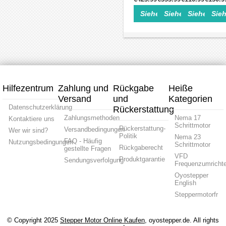
Welle
Servo
für
für
für
Schrä
Siehe Einzelheiten>
Siehe Einzelheite
Siehe Einz
Sieh
NEMA
NEMA
NEMA
für
42
34
23
NEMA
Schrittmotor
(86mm)
Schrittmotor
23
&
Schrittmotor
/
Schrit
110mm/130mm
/
60mm
/
Servomotor
90mm
Servomotor
60mm
Servomotor
Servo
Hilfezentrum
Zahlung und
Rückgabe
Heiße
Versand
und
Kategorien
Datenschutzerklärung
Rückerstattung
Zahlungsmethoden
Nema 17
Kontaktiere uns
Schrittmotor
Rückerstattung-
Versandbedingungen
Wer wir sind?
Politik
Nema 23
FAQ - Häufig
Nutzungsbedingungen
Schrittmotor
Rückgaberecht
gestellte Fragen
VFD
Produktgarantie
Sendungsverfolgung
Frequenzumrichte
Oyostepper
English
Steppermotorfr
© Copyright 2025
Stepper Motor Online Kaufen
, oyostepper.de. All rights