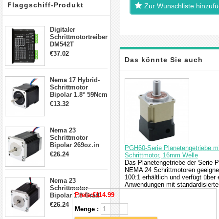
Flaggschiff-Produkt
Zur Wunschliste hinzuf
Digitaler
Schrittmotortreiber
DM542T
Schrittmotor
€37.02
Treiber 1.0-4.2A 20-
Das könnte Sie auch
50VDC für Nema
17, 23, 24
Nema 17 Hybrid-
interessieren
Schrittmotor
Schrittmotor
Bipolar 1.8° 59Ncm
2A 4 Drähte mit 1m
€13.32
Kabel & Stecker
für 3D
Drucker/CNC
Nema 23
Schrittmotor
Bipolar 269oz.in
PGH60-Serie Planetengetriebe m
2,8A 57x57x76mm
€26.24
Schrittmotor, 16mm Welle
4-Draht-
Das Planetengetriebe der Serie
Schrittmotor
NEMA 24 Schrittmotoren geeignet
23HS30-2804S
100:1 erhältlich und verfügt über
Nema 23
Anwendungen mit standardisiert
Schrittmotor
Preis:
€114.99
Bipolar 1.8 Grad
1.9Nm 3A 3.36V 4
€26.24
Menge :
Drähte CNC
Schrittmotor DIY