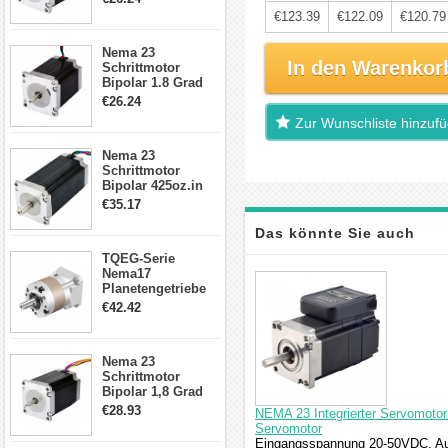
4-Draht-
€123.39
€122.09
€120.79
Schrittmotor
23HS30-2804S
Nema 23
In den Warenkor
Schrittmotor
Bipolar 1.8 Grad
1.9Nm 3A 3.36V 4
€26.24
Drähte CNC
Zur Wunschliste hinzuf
Schrittmotor DIY
CNC Fräse
Nema 23
Schrittmotor
Bipolar 425oz.in
4.2A 57x57x114mm
€35.17
4 Draht Hybrid
Schrittmotor
Das könnte Sie auch
TQEG-Serie
Nema17
interessieren
Planetengetriebe
5:1 Spiel 15Arc-
€42.42
min für Nema 17
Getriebe
Schrittmotor
Nema 23
Schrittmotor
Bipolar 1,8 Grad
2,83Nm 4 A 2,26V
€28.93
NEMA 23 Integrierter Servomot
CNC Hybrid-
Servomotor
Schrittmotor mit 8
Eingangsspannung 20-50VDC, Au