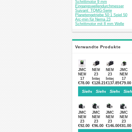
Schrittmotor 9 mm
Eingangswellendurchmesser
Suivant: TQMG-Serie
Planetengetriebe 50:1 Spiel 50
Arc-min für Nema 23
Schrittmotor mit 8 mm Welle
Verwandte Produkte
JMC
NEMA
NEMA
JMC
NEMA
23
23
NEMA
17
Integrierter
Integrierter
17
€78.00
AC-
Servomotor
€128.21
Servomotor18
€137.85
Integri
€79.00
Integrierter
130W
W
AC-
Siehe Einzelheiten>
Siehe Einzelheite
Siehe Einz
Sieh
Servomotor,
3000rpm
3000
Servom
52W,
0.45Nm
U/min
78W,
24V,
20-
0.6Nm
24V,
12,5
50VDC
20-
0,185
Ncm
Bürstenloser
50VDC
Nm
JMC
JMC
JMC
JMC
(17,70
DC-
Bürstenloser
(26,19
NEMA
NEMA
NEMA
NEMA
oz.in),
Servomotor
DC-
oz.in),
23
23
23
23
52000
Servomotor
52000
Integrierter
€92.00
Integrierter
€96.00
€146.00
AC-
Integri
€81.00
U/min,
U/min,
AC-
AC-
Servomotor
AC-
42 ×
42 ×