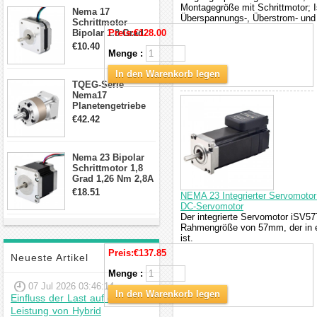
Anschlüssen
Montagegröße mit Schrittmotor; I
Nema 17
Überspannungs-, Überstrom- und 
Schrittmotor
Bipolar 1.8 Grad
Preis:
€128.00
8.7Ncm 1A 3.5V 4
€10.40
Menge :
Draden Hybrid-
Schrittmotor
In den Warenkorb legen
TQEG-Serie
Nema17
Planetengetriebe
10:1 Spiel 15Arc-
€42.42
min für Nema 17
Getriebe
Schrittmotor
Nema 23 Bipolar
Schrittmotor 1,8
Grad 1,26 Nm 2,8A
2,5V 4 Drähte
€18.51
NEMA 23 Integrierter Servomoto
23hs22-2804s
DC-Servomotor
Hybrid-
Der integrierte Servomotor iSV57T
Schrittmotor
Rahmengröße von 57mm, der in ei
ist.
Preis:
€137.85
Neueste Artikel
Menge :
07 Jul 2026 03:46:14
In den Warenkorb legen
Einfluss der Last auf die
Leistung von Hybrid