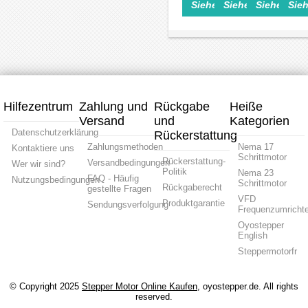
Siehe Einzelheiten>
Siehe Einzelheite
Siehe Einz
Sieh
Servomotor,
Servomotor
mit
Servom
42
42
140W,
mit
integriertem
100W,
mm
mm
36V,
Treiber,
Treiber,
36V,
0,45
180W,
200W,
0,29
Nm,
36V,
36V,
Nm,
5,4A,
0,6
0,65
3,5A,
3-
Nm,
Nm,
3-
Phasen,
3-
3-
Phase
3000
Phasen,
Phasen,
3000
U/min,
3000
3000
U/min,
Hilfezentrum
Zahlung und
Rückgabe
Heiße
57 ×
U/min,
U/min,
57 ×
Versand
und
57
60 ×
Kategorien
60 ×
57
mm
60
60
mm
Datenschutzerklärung
Rückerstattung
mm
mm
Zahlungsmethoden
Nema 17
Kontaktiere uns
Schrittmotor
Rückerstattung-
Versandbedingungen
Wer wir sind?
Politik
Nema 23
FAQ - Häufig
Nutzungsbedingungen
Schrittmotor
Rückgaberecht
gestellte Fragen
VFD
Produktgarantie
Sendungsverfolgung
Frequenzumrichte
Oyostepper
English
Steppermotorfr
© Copyright 2025
Stepper Motor Online Kaufen
, oyostepper.de. All rights
reserved.