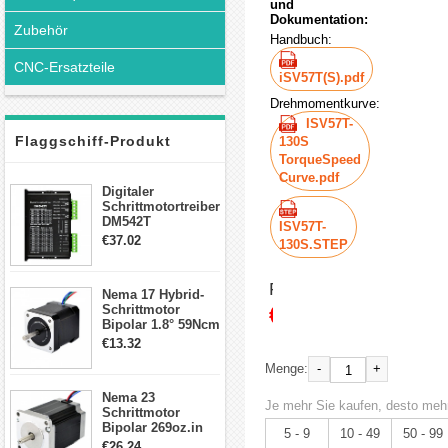
und
Dokumentation:
Zubehör
Handbuch:
CNC-Ersatzteile
iSV57T(S).pdf
Drehmomentkurve:
ISV57T-
Flaggschiff-Produkt
130S
TorqueSpeed
Curve.pdf
Digitaler
Schrittmotortreiber
DM542T
ISV57T-
Schrittmotor
€37.02
130S.STEP
Treiber 1.0-4.2A 20-
50VDC für Nema
17, 23, 24
Preis:
Nema 17 Hybrid-
Schrittmotor
€129.88
Schrittmotor
Bipolar 1.8° 59Ncm
2A 4 Drähte mit 1m
€13.32
Kabel & Stecker
-
+
Menge:
für 3D
Drucker/CNC
Nema 23
Je mehr Sie kaufen, desto mehr
Schrittmotor
Bipolar 269oz.in
5 - 9
10 - 49
50 - 99
2,8A 57x57x76mm
€26.24