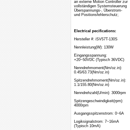
an externe Motion Controller zur
vollständigen Systemsteuerung
Überspannungs-, Überstrom-
und Positionsfehlerschutz;
Electrical pecifications:
Hersteller #: iSV57T-130S
Nennleistung(W): 130W
Eingangsspannung:
+20~50VDC (Typisch 36VDC)
Nenndrehmoment(Nm/oz.in):
0.45/63.73(Nm/oz.in)
Spitzendrehmoment(Nm/oz.in):
1.1/155.80(Nm/oz.in)
Nenndrehzahl(U/min): 3000rpm
Spitzengeschwindigkeit(rpm):
4000rpm
Ausgangsspitzenstrom: 0~6A
Logiksignalstrom: 7~16mA
(Typisch 10mA)