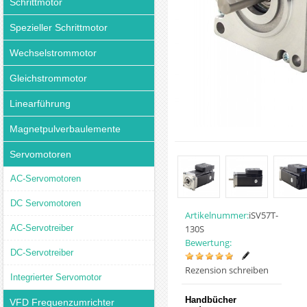
Schrittmotor
Spezieller Schrittmotor
Wechselstrommotor
Gleichstrommotor
Linearführung
Magnetpulverbaulemente
Servomotoren
AC-Servomotoren
DC Servomotoren
Artikelnummer:
iSV57T-
AC-Servotreiber
130S
Bewertung:
DC-Servotreiber
Rezension schreiben
Integrierter Servomotor
Handbücher
VFD Frequenzumrichter