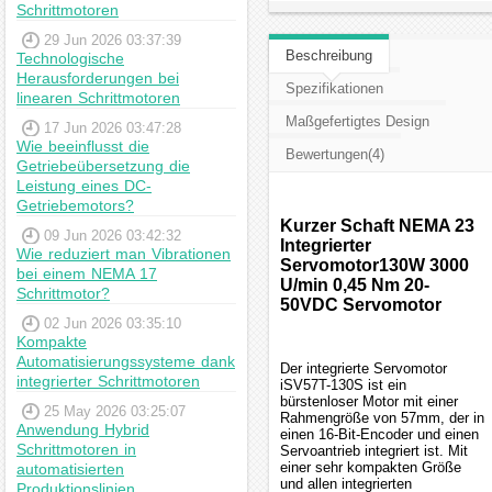
Schrittmotoren
29 Jun 2026 03:37:39
Beschreibung
Technologische
Herausforderungen bei
Spezifikationen
linearen Schrittmotoren
Maßgefertigtes Design
17 Jun 2026 03:47:28
Wie beeinflusst die
Bewertungen(4)
Getriebeübersetzung die
Leistung eines DC-
Getriebemotors?
Kurzer Schaft NEMA 23
09 Jun 2026 03:42:32
Integrierter
Wie reduziert man Vibrationen
Servomotor130W 3000
bei einem NEMA 17
U/min 0,45 Nm 20-
Schrittmotor?
50VDC Servomotor
02 Jun 2026 03:35:10
Kompakte
Automatisierungssysteme dank
Der integrierte Servomotor
integrierter Schrittmotoren
iSV57T-130S ist ein
bürstenloser Motor mit einer
25 May 2026 03:25:07
Rahmengröße von 57mm, der in
Anwendung Hybrid
einen 16-Bit-Encoder und einen
Schrittmotoren in
Servoantrieb integriert ist. Mit
einer sehr kompakten Größe
automatisierten
und allen integrierten
Produktionslinien