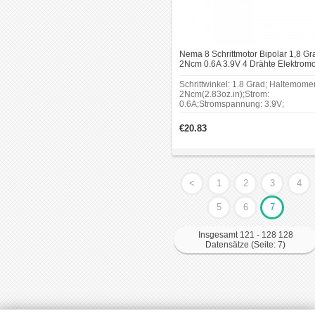
Nema 8 Schrittmotor Bipolar 1,8 Gr
2Ncm 0.6A 3.9V 4 Drähte Elektromo
Mini Schrittmotor
Schrittwinkel: 1.8 Grad; Haltemomen
2Ncm(2.83oz.in);Strom:
0.6A;Stromspannung: 3.9V;
Rahmengröße: 20 x 20mm;Körper
Länge: 33mm; Schaftlänge: 10mm;
€20.83
Doppel-D-Schnittlänge: 7mm; Anza
Leiter: 4;Leitungslänge:
300mm;Gewicht: 70g.
<
1
2
3
4
5
6
7
Insgesamt 121 - 128 128
Datensätze (Seite: 7)