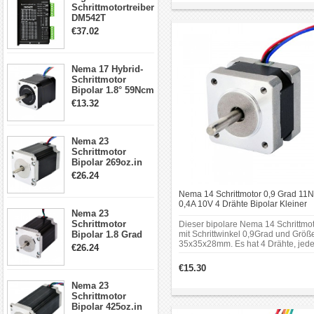
Schrittmotortreiber
Haltemoment: 8Ncm(11.3oz.in);
Rahmengröße: 39 x 39mm.
DM542T
Schrittmotor
€37.02
Treiber 1.0-4.2A 20-
50VDC für Nema
17, 23, 24
Nema 17 Hybrid-
Schrittmotor
Schrittmotor
Bipolar 1.8° 59Ncm
2A 4 Drähte mit 1m
€13.32
Kabel & Stecker
für 3D
Drucker/CNC
Nema 23
Schrittmotor
Bipolar 269oz.in
2,8A 57x57x76mm
€26.24
4-Draht-
Schrittmotor
Nema 14 Schrittmotor 0,9 Grad 11
23HS30-2804S
0,4A 10V 4 Drähte Bipolar Kleiner
Nema 23
Hybrid-Schrittmotor
Schrittmotor
Dieser bipolare Nema 14 Schrittmo
Bipolar 1.8 Grad
mit Schrittwinkel 0,9Grad und Größ
35x35x28mm. Es hat 4 Drähte, jed
1.9Nm 3A 3.36V 4
€26.24
Phase zieht 0.4A bei 10V, mit
Drähte CNC
Haltemoment 11Ncm.Es kann in ein
Schrittmotor DIY
€15.30
Vielzahl von Anwendungen eingese
CNC Fräse
werden, die eine präzise Steuerun
Nema 23
erfordern.
Schrittmotor
Bipolar 425oz.in