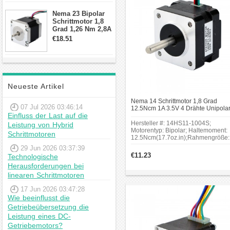
Schrittmotor
Nema 23 Bipolar
Schrittmotor 1,8
Grad 1,26 Nm 2,8A
2,5V 4 Drähte
€18.51
23hs22-2804s
Hybrid-
Schrittmotor
Neueste Artikel
Nema 14 Schrittmotor 1,8 Grad
07 Jul 2026 03:46:14
12.5Ncm 1A 3.5V 4 Drähte Unipola
Einfluss der Last auf die
Kleiner Hybrid-Schrittmotor
Hersteller #: 14HS11-1004S;
Leistung von Hybrid
Motorentyp: Bipolar; Haltemoment:
Schrittmotoren
12.5Ncm(17.7oz.in);Rahmengröße:
x 35mm.Ein NEMA14-Schrittmotor i
29 Jun 2026 03:37:39
geeignet für den Antrieb einer
€11.23
Technologische
Gewindespindelbaugruppe, eines
Herausforderungen bei
Räderwerks oder eines Riemen- u
Riemenscheibenmechanismus.
linearen Schrittmotoren
17 Jun 2026 03:47:28
Wie beeinflusst die
Getriebeübersetzung die
Leistung eines DC-
Getriebemotors?