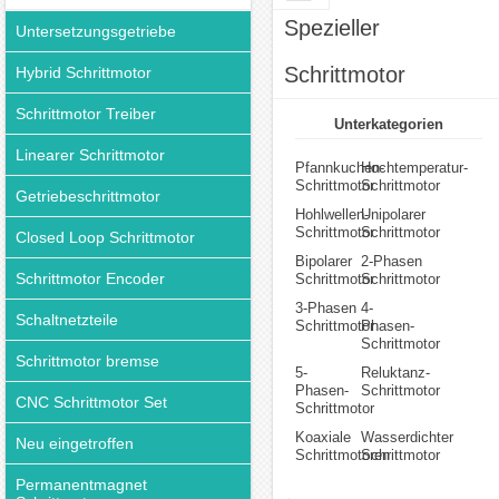
Spezieller
Untersetzungsgetriebe
Schrittmotor
Hybrid Schrittmotor
Schrittmotor Treiber
Unterkategorien
Linearer Schrittmotor
Pfannkuchen-
Hochtemperatur-
Schrittmotor
Schrittmotor
Getriebeschrittmotor
Hohlwellen-
Unipolarer
Schrittmotor
Schrittmotor
Closed Loop Schrittmotor
Bipolarer
2-Phasen
Schrittmotor Encoder
Schrittmotor
Schrittmotor
3-Phasen
4-
Schaltnetzteile
Schrittmotor
Phasen-
Schrittmotor
Schrittmotor bremse
5-
Reluktanz-
Phasen-
Schrittmotor
CNC Schrittmotor Set
Schrittmotor
Koaxiale
Wasserdichter
Neu eingetroffen
Schrittmotoren
Schrittmotor
Permanentmagnet