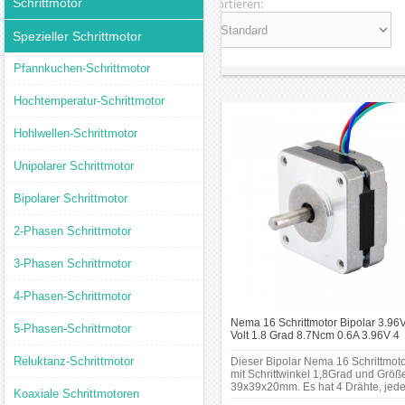
Schrittmotor
Sortieren:
Spezieller Schrittmotor
Pfannkuchen-Schrittmotor
Hochtemperatur-Schrittmotor
Hohlwellen-Schrittmotor
Unipolarer Schrittmotor
Bipolarer Schrittmotor
2-Phasen Schrittmotor
3-Phasen Schrittmotor
4-Phasen-Schrittmotor
Nema 16 Schrittmotor Bipolar 3.96
5-Phasen-Schrittmotor
Volt 1.8 Grad 8.7Ncm 0.6A 3.96V 4
Draden Hybrid-Schrittmotor
Reluktanz-Schrittmotor
Dieser Bipolar Nema 16 Schrittmot
mit Schrittwinkel 1,8Grad und Größ
39x39x20mm. Es hat 4 Drähte, jed
Koaxiale Schrittmotoren
Phase zieht 0.6A bei 3.96V, mit