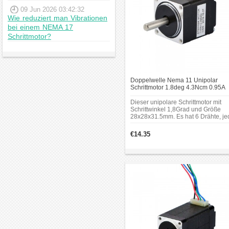
09 Jun 2026 03:42:32
Wie reduziert man Vibrationen
bei einem NEMA 17
Schrittmotor?
Doppelwelle Nema 11 Unipolar
Schrittmotor 1.8deg 4.3Ncm 0.95A
2.7V 28x31mm 6 Drähte Kleiner
Hybrid-Schrittmotor
Dieser unipolare Schrittmotor mit
Schrittwinkel 1,8Grad und Größe
28x28x31.5mm. Es hat 6 Drähte, je
Phase zieht 0.95A bei 2.66V, mit
Haltemoment 4.3Ncm (6.1oz.in). Ei
€14.35
10mm Hinten Schaft war für Encod
oder gleich.