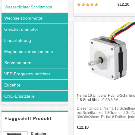
Haltemoment 8.7Ncm
€12.10
(12.3oz.in).Hersteller #: 16HS08-
Wasserdichter Schrittmotor
0604S; Motorentyp: Bipolar;
Schrittwinkel: 1.8 Grad;Haltemomen
Wechselstrommotor
8.7Ncm(12.3oz.in);Rahmengröße: 3
39mm.
Gleichstrommotor
Linearführung
Magnetpulverbaulemente
Servomotoren
VFD Frequenzumrichter
Zubehör
Nema 16 Unipolar Hybrid-Schrittmo
CNC-Ersatzteile
1.8 Grad 8Ncm 0.5A 6.5V
39x39x20mm 6 Drähte
Dieser Unipolar Nema 16 Schrittmo
mit Schrittwinkel 1,8Grad und Größ
39x39x20mm. Es hat 6 Drähte, jed
Flaggschiff-Produkt
Phase zieht 0.5A bei 6.5V, mit
Haltemoment 8Ncm
€12.10
(11.3oz.in).Motorentyp: Unipolar
Digitaler
Stepper; Schrittwinkel: 1.8 Grad;