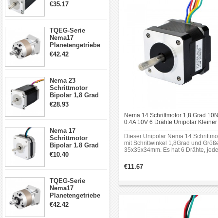
4.2A 57x57x114mm
€35.17
4 Draht Hybrid
Schrittmotor
TQEG-Serie
Nema17
Planetengetriebe
5:1 Spiel 15Arc-
€42.42
min für Nema 17
Getriebe
Schrittmotor
Nema 23
Schrittmotor
Bipolar 1,8 Grad
2,83Nm 4 A 2,26V
€28.93
CNC Hybrid-
Nema 14 Schrittmotor 1,8 Grad 10
Schrittmotor mit 8
0.4A 10V 6 Drähte Unipolar Kleiner
Anschlüssen
Hybrid-Schrittmotor
Nema 17
Dieser Unipolar Nema 14 Schrittmo
Schrittmotor
mit Schrittwinkel 1,8Grad und Größ
Bipolar 1.8 Grad
35x35x34mm. Es hat 6 Drähte, jed
8.7Ncm 1A 3.5V 4
€10.40
Phase zieht 0,4A bei 10V, mit
Draden Hybrid-
Haltemoment 10Ncm (14.2oz.in).Es
€11.67
Schrittmotor
kann in einer Vielzahl von
Anwendungen eingesetzt werden, 
TQEG-Serie
eine präzise Steuerung erfordern.
Nema17
Planetengetriebe
10:1 Spiel 15Arc-
€42.42
min für Nema 17
Getriebe