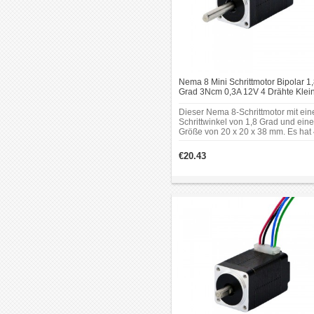
Nema 8 Mini Schrittmotor Bipolar 1
Grad 3Ncm 0,3A 12V 4 Drähte Klei
Hybrid-Schrittmotor
Dieser Nema 8-Schrittmotor mit ei
Schrittwinkel von 1,8 Grad und eine
Größe von 20 x 20 x 38 mm. Es hat
Drähte, jede Phase zieht 0,3 A bei 
V, mit einem Haltemoment von 3 N
€20.43
(4,25 oz.in).