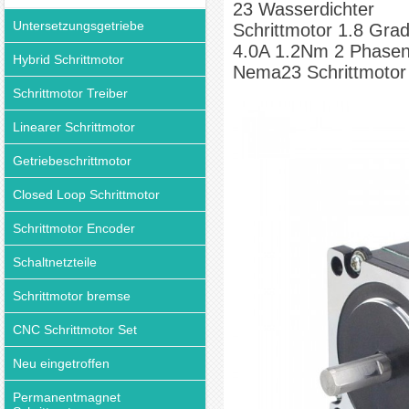
23 Wasserdichter
Untersetzungsgetriebe
Schrittmotor 1.8 Gra
4.0A 1.2Nm 2 Phase
Hybrid Schrittmotor
Nema23 Schrittmotor
Schrittmotor Treiber
Linearer Schrittmotor
Getriebeschrittmotor
Closed Loop Schrittmotor
Schrittmotor Encoder
Schaltnetzteile
Schrittmotor bremse
CNC Schrittmotor Set
Neu eingetroffen
Permanentmagnet