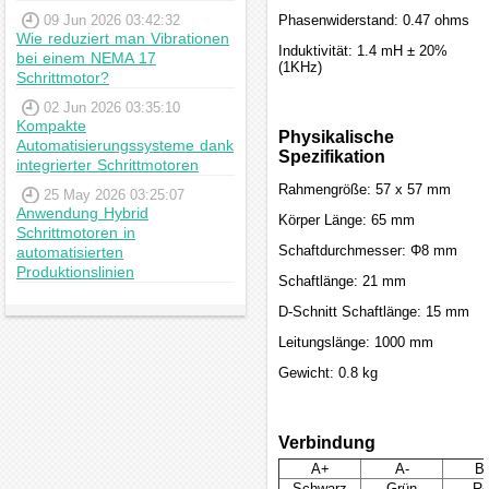
09 Jun 2026 03:42:32
Phasenwiderstand: 0.47 ohms
Wie reduziert man Vibrationen
Induktivität: 1.4 mH ± 20%
bei einem NEMA 17
(1KHz)
Schrittmotor?
02 Jun 2026 03:35:10
Kompakte
Physikalische
Automatisierungssysteme dank
Spezifikation
integrierter Schrittmotoren
Rahmengröße: 57 x 57 mm
25 May 2026 03:25:07
Anwendung Hybrid
Körper Länge: 65 mm
Schrittmotoren in
Schaftdurchmesser: Φ8 mm
automatisierten
Produktionslinien
Schaftlänge: 21 mm
D-Schnitt Schaftlänge: 15 mm
Leitungslänge: 1000 mm
Gewicht: 0.8 kg
Verbindung
A+
A-
B
Schwarz
Grün
Ro