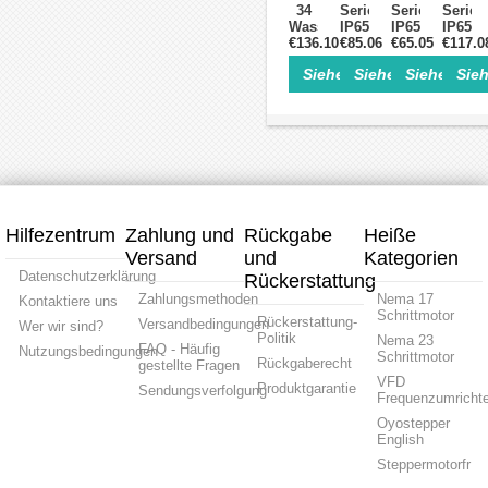
34
Serie
Serie
Serie
86×86mm
8.5
12
Grad
Wasserdichter
IP65
IP65
IP65
Nm
Nm
12Nm
Closed-
€136.10
Wasserdichter
€85.06
Wasserdichter
€65.05
Nema
€117.0
6.0A
6.0A
6.0A
Loop-
Nema
Nema
34
Hybrid
Hybrid
mit
Siehe Einzelheiten>
Siehe Einzelheite
Siehe Einz
Sieh
Schrittmotor
34
24
Wasser
Schrittmotor
Schrittmotor
Encod
8,5
Schrittmotor
Schrittmotor
Closed
4
4
1000C
Nm
1.8
1,8
Loop
Drähte
Drähte
2
Grad
Grad
Schrit
Phasen
6.0A
5.0A
1,8
6.0
4.5Nm
3Nm
Grad
A
2
2
4,5
mit
Phasen
Phasen
Nm
Encoder
Hybrid
Hybrid
2
1000CPR
Schrittmotor
Schrittmotor
Phase
Hilfezentrum
Zahlung und
Rückgabe
Heiße
mit
Versand
und
Kategorien
Encod
1000C
Datenschutzerklärung
Rückerstattung
Zahlungsmethoden
Nema 17
Kontaktiere uns
Schrittmotor
Rückerstattung-
Versandbedingungen
Wer wir sind?
Politik
Nema 23
FAQ - Häufig
Nutzungsbedingungen
Schrittmotor
Rückgaberecht
gestellte Fragen
VFD
Produktgarantie
Sendungsverfolgung
Frequenzumrichte
Oyostepper
English
Steppermotorfr