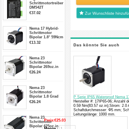
Schrittmotortreiber
DM542T
Schrittmotor
€37.02
Zur Wunschliste hinzuf
Treiber 1.0-4.2A 20-
50VDC für Nema
17, 23, 24
Nema 17 Hybrid-
Schrittmotor
Schrittmotor
Bipolar 1.8° 59Ncm
2A 4 Drähte mit 1m
€13.32
Das könnte Sie auch
Kabel & Stecker
für 3D
Drucker/CNC
interessieren
Nema 23
Schrittmotor
Bipolar 269oz.in
2,8A 57x57x76mm
€26.24
4-Draht-
Schrittmotor
23HS30-2804S
Nema 23
Schrittmotor
Bipolar 1.8 Grad
P Serie IP65 Waterproof Nema 1
1.9Nm 3A 3.36V 4
Hersteller #: 17IP65-06; Anzahl 
€26.24
Drähte CNC
0.59 Nm(83.57 oz.in);Strom: 2.
Schrittmotor DIY
Schaftdurchmesser: Φ5 mm; Scha
CNC Fräse
Leitungslänge: 1000 mm.
Nema 23
Preis:
€25.03
Schrittmotor
Bipolar 425oz.in
Menge :