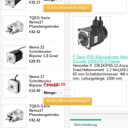
4.2A 57x57x114mm
€35.17
4 Draht Hybrid
In den Warenkorb legen
Schrittmotor
TQEG-Serie
Nema17
Planetengetriebe
5:1 Spiel 15Arc-
€42.42
min für Nema 17
Getriebe
Schrittmotor
Nema 23
Schrittmotor
Bipolar 1,8 Grad
P Serie IP65 Wasserdichter Nema
2,83Nm 4 A 2,26V
€28.93
Encoder 1000CPR 2 Phasen
CNC Hybrid-
Hersteller #: 23E1KIP65-12;Anzah
Schrittmotor mit 8
Grad;Haltemoment: 1.2 Nm(169.9
Anschlüssen
65 mm;Schaftdurchmesser: Φ8 mm
Nema 17
mm; Leitungslänge: 1000 mm.
Schrittmotor
Preis:
€81.55
Bipolar 1.8 Grad
8.7Ncm 1A 3.5V 4
€10.40
Menge :
Draden Hybrid-
Schrittmotor
In den Warenkorb legen
TQEG-Serie
Nema17
Planetengetriebe
10:1 Spiel 15Arc-
€42.42
min für Nema 17
Beschreibung
Getriebe