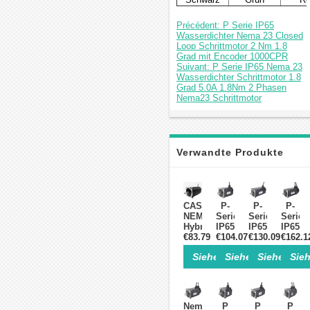
Précédent: P Serie IP65
Wasserdichter Nema 23 Closed
Loop Schrittmotor 2 Nm 1.8
Grad mit Encoder 1000CPR
Suivant: P Serie IP65 Nema 23
Wasserdichter Schrittmotor 1.8
Grad 5.0A 1.8Nm 2 Phasen
Nema23 Schrittmotor
Verwandte Produkte
CASUN
P-
P-
P-
NEMA34
Serie
Serie
Serie
Hybrid
IP65
IP65
IP65
Wasserdichter
€83.79
Nema
€104.07
Nema
€130.09
Nema
€162.1
Schrittmotor
34
34
34
Siehe Einzelheiten>
Siehe Einzelheite
Siehe Einz
Sieh
IP67
Wasserdichter
Wasserdichter
Wasser
9Nm
Schrittmotor
Schrittmotor
Schrit
1,8°
2
2
mit
12,95V
Phasen
Phasen
Gesch
2
1.8
1.8
Regelk
Nema
P
P
P
Phasen
Grad
Grad
1.8