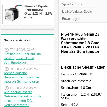
Schrittmotor
Spezifikationen
Nema 23 Bipolar
Schrittmotor 1,8
Maßgefertigtes Design
Grad 1,26 Nm 2,8A
2,5V 4 Drähte
€18.51
Bewertungen
23hs22-2804s
Hybrid-
Schrittmotor
P Serie IP65 Nema 23
Wasserdichter
Neueste Artikel
Schrittmotor 1.8 Grad
4.0A 1.2Nm 2 Phasen
07 Jul 2026 03:46:14
Nema23 Schrittmotor
Einfluss der Last auf die
Leistung von Hybrid
Schrittmotoren
Elektrische Spezifikation
29 Jun 2026 03:37:39
Technologische
Hersteller #: 23IP65-12
Herausforderungen bei
Anzahl der Phasen: 2
linearen Schrittmotoren
Schrittwinkel: 1.8 Grad
17 Jun 2026 03:47:28
Wie beeinflusst die
Haltemoment: 1.2 Nm(169.97
Getriebeübersetzung die
oz.in)
Leistung eines DC-
Getriebemotors?
Strom: 4.0 A