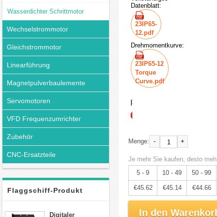
Datenblatt:
Wasserdichter Schrittmotor
23IP65-
Wechselstrommotor
12.pdf
Drehmomentkurve:
Gleichstrommotor
23IP65-12
Linearführung
Torque
Curve.pdf
Magnetpulverbaulemente
Servomotoren
Preis:
€48.02
VFD Frequenzumrichter
Zubehör
-
+
Menge:
CNC-Ersatzteile
Je mehr Sie kaufen, desto mehr
5 - 9
10 - 49
50 - 99
€45.62
€45.14
€44.66
Flaggschiff-Produkt
In den Warenkor
Digitaler