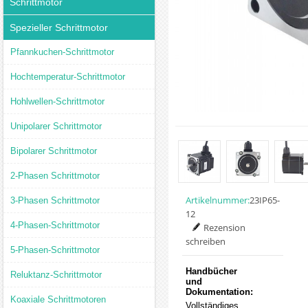
Schrittmotor
Spezieller Schrittmotor
Pfannkuchen-Schrittmotor
Hochtemperatur-Schrittmotor
Hohlwellen-Schrittmotor
Unipolarer Schrittmotor
Bipolarer Schrittmotor
2-Phasen Schrittmotor
Artikelnummer:
23IP65-
3-Phasen Schrittmotor
12
4-Phasen-Schrittmotor
Rezension
schreiben
5-Phasen-Schrittmotor
Handbücher
Reluktanz-Schrittmotor
und
Dokumentation:
Koaxiale Schrittmotoren
Vollständiges