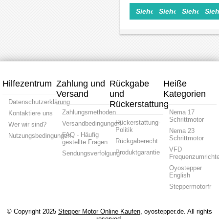
A
0,23
2
0,167
x
Siehe Einzelheiten>
Siehe Einzelheite
Siehe Einz
Sieh
Leitung
A
Phasen
A
16,5
0,5
Leitung
0,5
Leitun
mm
mm/0,0197"
1
A
0,4
Länge
mm/0,039"
Leitung
mm/0,
21,5
Länge
1,22
Hublä
mm
50
mm/0,048"
12
mm
Hublänge
mm
13,5
mm
Hilfezentrum
Zahlung und
Rückgabe
Heiße
Versand
und
Kategorien
Datenschutzerklärung
Rückerstattung
Zahlungsmethoden
Nema 17
Kontaktiere uns
Schrittmotor
Rückerstattung-
Versandbedingungen
Wer wir sind?
Politik
Nema 23
FAQ - Häufig
Nutzungsbedingungen
Schrittmotor
Rückgaberecht
gestellte Fragen
VFD
Produktgarantie
Sendungsverfolgung
Frequenzumrichte
Oyostepper
English
Steppermotorfr
© Copyright 2025
Stepper Motor Online Kaufen
, oyostepper.de. All rights
reserved.