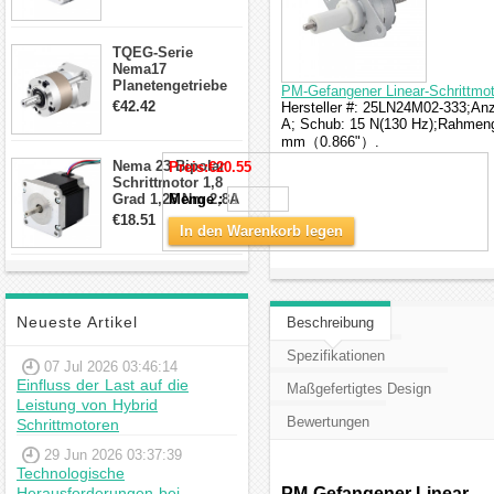
Draden Hybrid-
Schrittmotor
TQEG-Serie
Nema17
Planetengetriebe
PM-Gefangener Linear-Schrittmo
10:1 Spiel 15Arc-
€42.42
Hersteller #: 25LN24M02-333;Anz
min für Nema 17
A; Schub: 15 N(130 Hz);Rahmeng
Getriebe
mm（0.866"）.
Schrittmotor
Nema 23 Bipolar
Preis:
€20.55
Schrittmotor 1,8
Grad 1,26 Nm 2,8A
Menge :
2,5V 4 Drähte
€18.51
In den Warenkorb legen
23hs22-2804s
Hybrid-
Schrittmotor
Neueste Artikel
Beschreibung
Spezifikationen
07 Jul 2026 03:46:14
Einfluss der Last auf die
Maßgefertigtes Design
Leistung von Hybrid
Bewertungen
Schrittmotoren
29 Jun 2026 03:37:39
Technologische
Herausforderungen bei
PM-Gefangener Linear