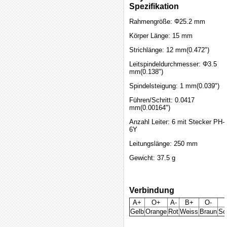
Spezifikation
Rahmengröße: Φ25.2 mm
Körper Länge: 15 mm
Strichlänge: 12 mm(0.472")
Leitspindeldurchmesser: Φ3.5
mm(0.138")
Spindelsteigung: 1 mm(0.039")
Führen/Schritt: 0.0417
mm(0.00164")
Anzahl Leiter: 6 mit Stecker PH-
6Y
Leitungslänge: 250 mm
Gewicht: 37.5 g
Verbindung
A+
O+
A-
B+
O-
Gelb
Orange
Rot
Weiss
Braun
Sc