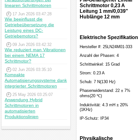
linearen Schrittmotoren
Schrittmotor 0,23 A
Leitung 1 mm/0,039"
17 Jun 2026 03:47:28
Hublänge 12 mm
Wie beeinflusst die
Getriebeübersetzung die
Leistung eines DC-
Getriebemotors?
Elektrische Spezifikation
09 Jun 2026 03:42:32
Hersteller #: 25LN24M01-333
Wie reduziert man Vibrationen
bei einem NEMA 17
Anzahl der Phasen: 4
Schrittmotor?
Schrittwinkel: 15 Grad
02 Jun 2026 03:35:10
Strom: 0.23 A
Kompakte
Automatisierungssysteme dank
Schub: 7 N(130 Hz)
integrierter Schrittmotoren
Phasenwiderstand: 22 ± 7%
25 May 2026 03:25:07
ohms(20 ℃)
Anwendung Hybrid
Induktivität: 4.3 mH ± 20%
Schrittmotoren in
(1KHz)
automatisierten
Produktionslinien
IP-Schutz: IP34
Physikalische