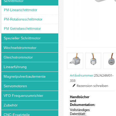
Schrittmotor
PM-Linearschrittmotor
PM-Rotationsschrittmotor
PM Getriebeschrittmotor
Spezieller Schrittmotor
Wechselstrommotor
Gleichstrommotor
Linearführung
Artikelnummer:
25LN24M01-
Magnetpulverbaulemente
333
Rezension schreiben
Servomotoren
VFD Frequenzumrichter
Handbücher
und
Dokumentation:
Zubehör
Vollständiges
Datenblatt:
CNC-Ersatzteile