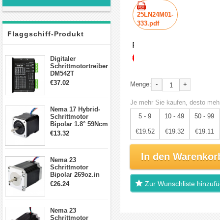
25LN24M01-
333.pdf
Flaggschiff-Produkt
Preis:
€20.55
Digitaler
Schrittmotortreiber
DM542T
Schrittmotor
€37.02
-
+
Menge:
Treiber 1.0-4.2A 20-
50VDC für Nema
Je mehr Sie kaufen, desto mehr
17, 23, 24
Nema 17 Hybrid-
Schrittmotor
5 - 9
10 - 49
50 - 99
Schrittmotor
Bipolar 1.8° 59Ncm
2A 4 Drähte mit 1m
€19.52
€19.32
€19.11
€13.32
Kabel & Stecker
für 3D
Drucker/CNC
In den Warenkor
Nema 23
Schrittmotor
Bipolar 269oz.in
2,8A 57x57x76mm
Zur Wunschliste hinzuf
€26.24
4-Draht-
Schrittmotor
23HS30-2804S
Nema 23
Schrittmotor