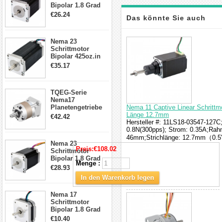
Bipolar 1.8 Grad
1.9Nm 3A 3.36V 4
€26.24
Das könnte Sie auch
Drähte CNC
Schrittmotor DIY
CNC Fräse
interessieren
Nema 23
Schrittmotor
Bipolar 425oz.in
4.2A 57x57x114mm
€35.17
4 Draht Hybrid
Schrittmotor
TQEG-Serie
Nema17
Planetengetriebe
Nema 11 Captive Linear Schritt
5:1 Spiel 15Arc-
Länge 12.7mm
€42.42
min für Nema 17
Hersteller #: 11LS18-03547-127C;
Getriebe
0.8N(300pps); Strom: 0.35A;Rah
Schrittmotor
46mm;Strichlänge: 12.7mm（0.5
Nema 23
Preis:
€108.02
Schrittmotor
Bipolar 1,8 Grad
Menge :
2,83Nm 4 A 2,26V
€28.93
CNC Hybrid-
In den Warenkorb legen
Schrittmotor mit 8
Anschlüssen
Nema 17
Schrittmotor
Bipolar 1.8 Grad
8.7Ncm 1A 3.5V 4
€10.40