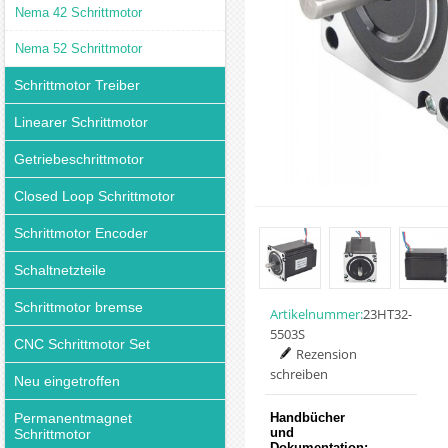
Nema 42 Schrittmotor
Nema 52 Schrittmotor
Schrittmotor Treiber
Linearer Schrittmotor
Getriebeschrittmotor
Closed Loop Schrittmotor
Schrittmotor Encoder
Schaltnetzteile
Schrittmotor bremse
Artikelnummer:
23HT32-
5503S
CNC Schrittmotor Set
Rezension
schreiben
Neu eingetroffen
Permanentmagnet
Handbücher
und
Schrittmotor
Dokumentation: