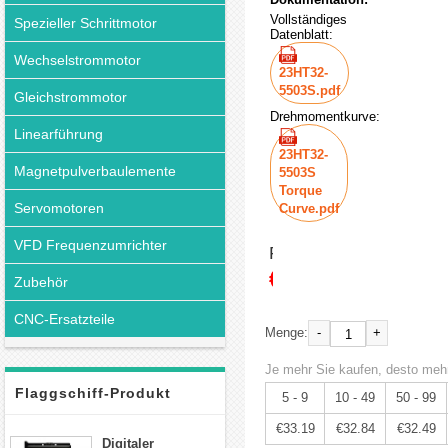
Vollständiges
Spezieller Schrittmotor
Datenblatt:
Wechselstrommotor
23HT32-
5503S.pdf
Gleichstrommotor
Drehmomentkurve:
Linearführung
23HT32-
Magnetpulverbaulemente
5503S
Torque
Servomotoren
Curve.pdf
VFD Frequenzumrichter
Preis:
€34.94
Zubehör
CNC-Ersatzteile
-
+
Menge:
Je mehr Sie kaufen, desto mehr
Flaggschiff-Produkt
5 - 9
10 - 49
50 - 99
€33.19
€32.84
€32.49
Digitaler