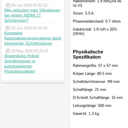
Haltemoment: 1.8 Nm(254.95
09 Jun 2026 03:42:32
oz.in)
Wie reduziert man Vibrationen
Strom: 5.5 A
bei einem NEMA 17
Schrittmotor?
Phasenwiderstand: 0.7 ohms
02 Jun 2026 03:35:10
Induktivität: 1.8 mH ± 20%
Kompakte
(1KHz)
Automatisierungssysteme dank
integrierter Schrittmotoren
25 May 2026 03:25:07
Physikalische
Anwendung Hybrid
Spezifikation
Schrittmotoren in
Rahmengröße: 57 x 57 mm
automatisierten
Produktionslinien
Körper Länge: 80.5 mm
Schaftdurchmesser: Φ8 mm
Schaftlänge: 21 mm
D-Schnitt Schaftlänge: 15 mm
Leitungslänge: 500 mm
Gewicht: 1.3 kg