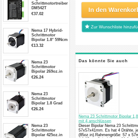
Schrittmotortreiber
DM542T
In den Warenkor
Schrittmotor
€37.02
Treiber 1.0-4.2A 20-
50VDC für Nema
17, 23, 24
Zur Wunschliste hinzuf
Nema 17 Hybrid-
Schrittmotor
Schrittmotor
Bipolar 1.8° 59Ncm
2A 4 Drähte mit 1m
€13.32
Kabel & Stecker
für 3D
Drucker/CNC
Das könnte Sie auch
Nema 23
Schrittmotor
Bipolar 269oz.in
interessieren
2,8A 57x57x76mm
€26.24
4-Draht-
Schrittmotor
23HS30-2804S
Nema 23
Schrittmotor
Bipolar 1.8 Grad
1.9Nm 3A 3.36V 4
€26.24
Drähte CNC
Nema 23 Schrittmotor Bipolar 1,
Schrittmotor DIY
mit 4 anschlüssen
CNC Fräse
Nema 23
Dieser Bipolar Nema 23 Schrittmo
Schrittmotor
57x57x41mm. Es hat 4 Drähte, j
Bipolar 425oz.in
(85oz.in).Rahmengröße: 57 x 5