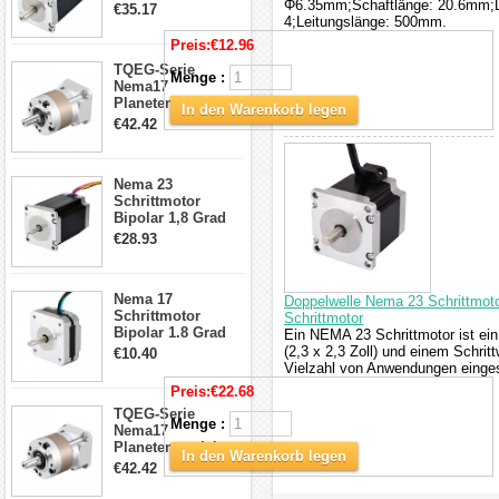
4.2A 57x57x114mm
Φ6.35mm;Schaftlänge: 20.6mm;Do
€35.17
4 Draht Hybrid
4;Leitungslänge: 500mm.
Schrittmotor
Preis:
€12.96
TQEG-Serie
Menge :
Nema17
Planetengetriebe
In den Warenkorb legen
5:1 Spiel 15Arc-
€42.42
min für Nema 17
Getriebe
Schrittmotor
Nema 23
Schrittmotor
Bipolar 1,8 Grad
2,83Nm 4 A 2,26V
€28.93
CNC Hybrid-
Schrittmotor mit 8
Anschlüssen
Nema 17
Doppelwelle Nema 23 Schrittmoto
Schrittmotor
Schrittmotor
Bipolar 1.8 Grad
Ein NEMA 23 Schrittmotor ist ein
8.7Ncm 1A 3.5V 4
(2,3 x 2,3 Zoll) und einem Schrit
€10.40
Draden Hybrid-
Vielzahl von Anwendungen eingese
Schrittmotor
Preis:
€22.68
TQEG-Serie
Menge :
Nema17
Planetengetriebe
In den Warenkorb legen
10:1 Spiel 15Arc-
€42.42
min für Nema 17
Getriebe