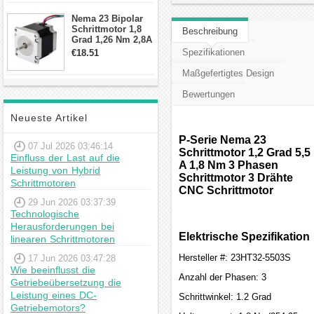
Schrittmotor
Nema 23 Bipolar
Schrittmotor 1,8
Beschreibung
Grad 1,26 Nm 2,8A
2,5V 4 Drähte
Spezifikationen
€18.51
23hs22-2804s
Hybrid-
Maßgefertigtes Design
Schrittmotor
Bewertungen
Neueste Artikel
P-Serie Nema 23
07 Jul 2026 03:46:14
Schrittmotor 1,2 Grad 5,5
Einfluss der Last auf die
A 1,8 Nm 3 Phasen
Leistung von Hybrid
Schrittmotor 3 Drähte
Schrittmotoren
CNC Schrittmotor
29 Jun 2026 03:37:39
Technologische
Herausforderungen bei
Elektrische Spezifikation
linearen Schrittmotoren
Hersteller #: 23HT32-5503S
17 Jun 2026 03:47:28
Wie beeinflusst die
Anzahl der Phasen: 3
Getriebeübersetzung die
Leistung eines DC-
Schrittwinkel: 1.2 Grad
Getriebemotors?