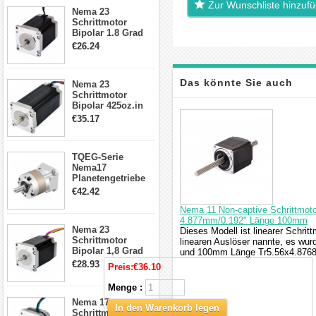
23HS30-2804S
Zur Wunschliste hinzuf
Nema 23
Schrittmotor
Bipolar 1.8 Grad
1.9Nm 3A 3.36V 4
€26.24
Drähte CNC
Schrittmotor DIY
CNC Fräse
Das könnte Sie auch
Nema 23
Schrittmotor
Bipolar 425oz.in
interessieren
4.2A 57x57x114mm
€35.17
4 Draht Hybrid
Schrittmotor
TQEG-Serie
Nema17
Planetengetriebe
5:1 Spiel 15Arc-
€42.42
min für Nema 17
Getriebe
Nema 11 Non-captive Schrittmoto
Schrittmotor
4.877mm/0.192" Länge 100mm
Nema 23
Dieses Modell ist linearer Schrit
Schrittmotor
linearen Auslöser nannte, es wu
Bipolar 1,8 Grad
und 100mm Länge Tr5.56x4.8768 
2,83Nm 4 A 2,26V
€28.93
Preis:
€36.10
CNC Hybrid-
Schrittmotor mit 8
Menge :
Anschlüssen
Nema 17
In den Warenkorb legen
Schrittmotor