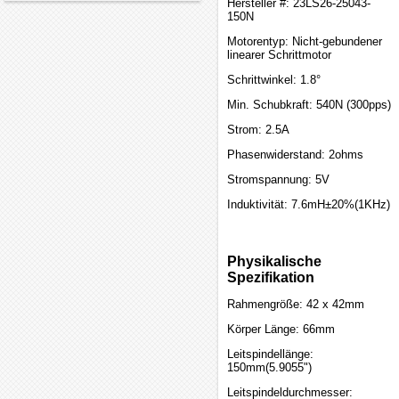
Hersteller #: 23LS26-25043-
150N
Motorentyp: Nicht-gebundener
linearer Schrittmotor
Schrittwinkel: 1.8°
Min. Schubkraft: 540N (300pps)
Strom: 2.5A
Phasenwiderstand: 2ohms
Stromspannung: 5V
Induktivität: 7.6mH±20%(1KHz)
Physikalische
Spezifikation
Rahmengröße: 42 x 42mm
Körper Länge: 66mm
Leitspindellänge:
150mm(5.9055")
Leitspindeldurchmesser: