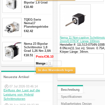
Bipolar 1.8 Grad
8.7Ncm 1A 3.5V 4
€10.40
Draden Hybrid-
Schrittmotor
TQEG-Serie
Nema17
Planetengetriebe
10:1 Spiel 15Arc-
€42.42
min für Nema 17
Getriebe
Nema 11 Non-captive Schrittmoto
Schrittmotor
2mm/0.07874" Länge 100mm
Nema 23 Bipolar
Hersteller #: 11LS13-0754N-100B
Schrittmotor 1,8
8.0Ncm(11.1oz.in); Strom: 0.75
Grad 1,26 Nm 2,8A
Körper Länge: 34mm.
2,5V 4 Drähte
€18.51
Preis:
€36.10
23hs22-2804s
Hybrid-
Menge :
Schrittmotor
In den Warenkorb legen
Neueste Artikel
07 Jul 2026 03:46:14
Beschreibung
Einfluss der Last auf die
Leistung von Hybrid
Spezifikationen
Schrittmotoren
Maßgefertigtes Design