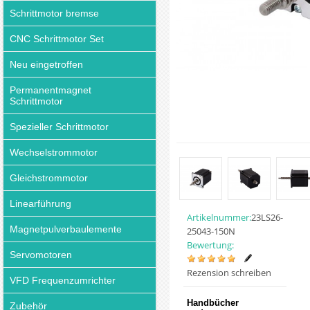
Schrittmotor bremse
CNC Schrittmotor Set
Neu eingetroffen
Permanentmagnet
Schrittmotor
Spezieller Schrittmotor
Wechselstrommotor
Gleichstrommotor
Linearführung
Artikelnummer:
23LS26-
Magnetpulverbaulemente
25043-150N
Bewertung:
Servomotoren
Rezension schreiben
VFD Frequenzumrichter
Handbücher
Zubehör