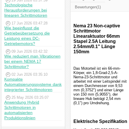
29 Jun 2026 03:37:39
Technologische
Bewertungen(1)
Herausforderungen bei
linearen Schrittmotoren
17 Jun 2026 03:47:28
Nema 23 Non-captive
Wie beeinflusst die
Schrittmotor
Getriebeübersetzung die
Linearaktuator 66mm
Leistung eines DC-
Stapel 2.5A Leitung
Getriebemotors?
2.54mm/0.1" Länge
09 Jun 2026 03:42:32
150mm
Wie reduziert man Vibrationen
bei einem NEMA 17
Schrittmotor?
Das Motorteil ist ein 66-mm-
Körper, ein 1,8-Grad-2,5-A-
02 Jun 2026 03:35:10
Nema-23-Schrittmotor und
Kompakte
arbeitet mit einer Leitspindel mit
Automatisierungssysteme dank
einem Durchmesser von 9,53
integrierter Schrittmotoren
mm (0,3752") und einer Länge
von 150 mm (5,9055"), der
25 May 2026 03:25:07
lineare Hub beträgt 2,54 mm
Anwendung Hybrid
(0,1") pro Umdrehung.
Schrittmotoren in
automatisierten
Produktionslinien
Elektrische Spezifikation