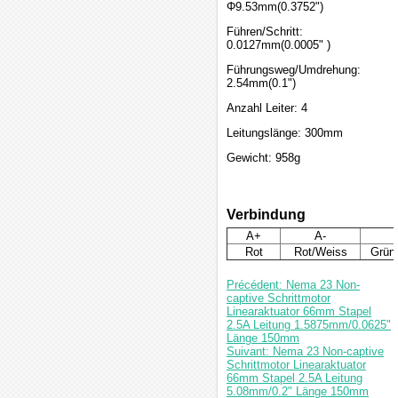
Φ9.53mm(0.3752")
Führen/Schritt:
0.0127mm(0.0005" )
Führungsweg/Umdrehung:
2.54mm(0.1")
Anzahl Leiter: 4
Leitungslänge: 300mm
Gewicht: 958g
Verbindung
A+
A-
Rot
Rot/Weiss
Grün
Précédent: Nema 23 Non-
captive Schrittmotor
Linearaktuator 66mm Stapel
2.5A Leitung 1.5875mm/0.0625"
Länge 150mm
Suivant: Nema 23 Non-captive
Schrittmotor Linearaktuator
66mm Stapel 2.5A Leitung
5.08mm/0.2" Länge 150mm