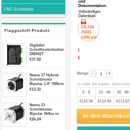
und
Dokumentation:
CNC-Ersatzteile
Vollständiges
Datenblatt:
23LS26-
Flaggschiff-Produkt
25043-
150N.pdf
Digitaler
Schrittmotortreiber
Preis:
DM542T
€122.17
Schrittmotor
€37.02
Treiber 1.0-4.2A 20-
50VDC für Nema
17, 23, 24
-
+
Menge:
Nema 17 Hybrid-
Schrittmotor
Schrittmotor
Bipolar 1.8° 59Ncm
Je mehr Sie kaufen, desto mehr
2A 4 Drähte mit 1m
€13.32
5 - 9
10 - 49
50 - 99
Kabel & Stecker
für 3D
Drucker/CNC
€116.06
€114.84
€113.62
Nema 23
Schrittmotor
Bipolar 269oz.in
In den Warenkor
2,8A 57x57x76mm
€26.24
4-Draht-
Schrittmotor