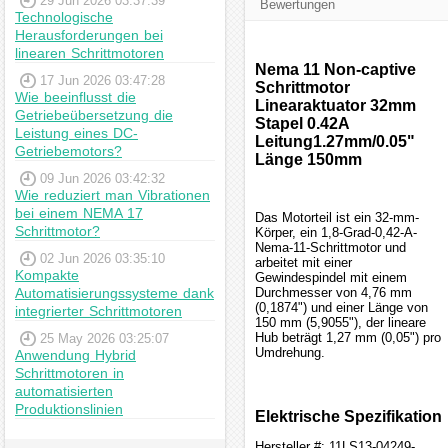
29 Jun 2026 03:37:39
Bewertungen
Technologische
Herausforderungen bei
linearen Schrittmotoren
Nema 11 Non-captive
17 Jun 2026 03:47:28
Schrittmotor
Wie beeinflusst die
Linearaktuator 32mm
Getriebeübersetzung die
Stapel 0.42A
Leistung eines DC-
Leitung1.27mm/0.05"
Getriebemotors?
Länge 150mm
09 Jun 2026 03:42:32
Wie reduziert man Vibrationen
bei einem NEMA 17
Das Motorteil ist ein 32-mm-
Schrittmotor?
Körper, ein 1,8-Grad-0,42-A-
Nema-11-Schrittmotor und
02 Jun 2026 03:35:10
arbeitet mit einer
Kompakte
Gewindespindel mit einem
Automatisierungssysteme dank
Durchmesser von 4,76 mm
(0,1874") und einer Länge von
integrierter Schrittmotoren
150 mm (5,9055"), der lineare
Hub beträgt 1,27 mm (0,05") pro
25 May 2026 03:25:07
Umdrehung.
Anwendung Hybrid
Schrittmotoren in
automatisierten
Produktionslinien
Elektrische Spezifikation
Hersteller #: 11LS13-04249-