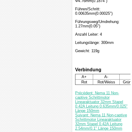
Φ4.76mm(0.1874")
Führen/Schritt:
0.00635mm(0.00025")
Führungsweg/Umdrehung:
1.27mm(0.05")
Anzahl Leiter: 4
Leitungslänge: 300mm
Gewicht: 119g
Verbindung
A+
A-
Rot
Rot/Weiss
Grün
Précédent: Nema 11 Non-
captive Schrittmotor
Linearaktuator 32mm Stapel
0.42A Leitung 0.635mm/0.025"
Länge 150mm
Suivant: Nema 11 Non-captive
Schrittmotor Linearaktuator
32mm Stapel 0.42A Leitung
2.54mm/0.1" Länge 150mm