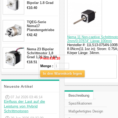
Bipolar 1.8 Grad
8.7Ncm 1A 3.5V 4
€10.40
Draden Hybrid-
Schrittmotor
TQEG-Serie
Nema17
Planetengetriebe
10:1 Spiel 15Arc-
€42.42
Nema 11 Non-captive Schrittmoto
min für Nema 17
2mm/0.07874" Länge 100mm
Getriebe
Hersteller #: 11LS13-0754N-100B
Schrittmotor
8.0Ncm(11.1oz.in); Strom: 0.75
Nema 23 Bipolar
Körper Länge: 34mm.
Schrittmotor 1,8
Grad 1,26 Nm 2,8A
Preis:
€36.10
2,5V 4 Drähte
€18.51
23hs22-2804s
Menge :
Hybrid-
Schrittmotor
In den Warenkorb legen
Neueste Artikel
Beschreibung
07 Jul 2026 03:46:14
Einfluss der Last auf die
Spezifikationen
Leistung von Hybrid
Schrittmotoren
Maßgefertigtes Design