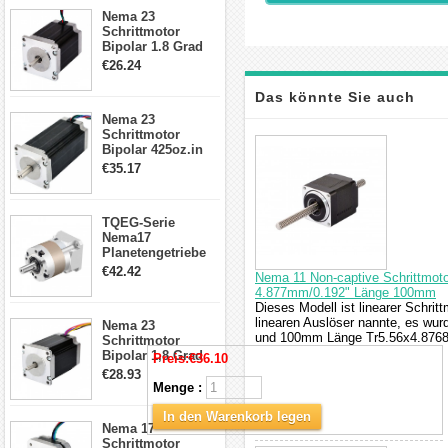
23HS30-2804S
Nema 23
Schrittmotor
Bipolar 1.8 Grad
1.9Nm 3A 3.36V 4
€26.24
Drähte CNC
Schrittmotor DIY
Das könnte Sie auch
CNC Fräse
Nema 23
Schrittmotor
interessieren
Bipolar 425oz.in
4.2A 57x57x114mm
€35.17
4 Draht Hybrid
Schrittmotor
TQEG-Serie
Nema17
Planetengetriebe
5:1 Spiel 15Arc-
€42.42
Nema 11 Non-captive Schrittmoto
min für Nema 17
4.877mm/0.192" Länge 100mm
Getriebe
Dieses Modell ist linearer Schrit
Schrittmotor
linearen Auslöser nannte, es wu
Nema 23
und 100mm Länge Tr5.56x4.8768 
Schrittmotor
Bipolar 1,8 Grad
Preis:
€36.10
2,83Nm 4 A 2,26V
€28.93
CNC Hybrid-
Menge :
Schrittmotor mit 8
Anschlüssen
In den Warenkorb legen
Nema 17
Schrittmotor