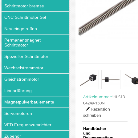
Schrittmotor bremse
CNC Schrittmotor Set
Neu eingetroffen
Permanentmagnet
Schrittmotor
Spezieller Schrittmotor
Wechselstrommotor
Gleichstrommotor
Linearführung
Artikelnummer:
11LS13-
Magnetpulverbaulemente
04249-150N
Rezension
Servomotoren
schreiben
VFD Frequenzumrichter
Handbücher
und
Zubehör
Dokumentation: