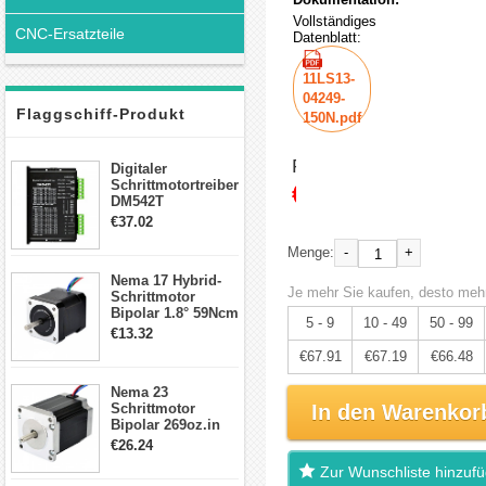
Vollständiges
CNC-Ersatzteile
Datenblatt:
11LS13-
04249-
Flaggschiff-Produkt
150N.pdf
Preis:
Digitaler
Schrittmotortreiber
€71.48
DM542T
Schrittmotor
€37.02
Treiber 1.0-4.2A 20-
50VDC für Nema
-
+
Menge:
17, 23, 24
Nema 17 Hybrid-
Schrittmotor
Je mehr Sie kaufen, desto mehr
Schrittmotor
Bipolar 1.8° 59Ncm
5 - 9
10 - 49
50 - 99
2A 4 Drähte mit 1m
€13.32
Kabel & Stecker
€67.91
€67.19
€66.48
für 3D
Drucker/CNC
Nema 23
Schrittmotor
In den Warenkor
Bipolar 269oz.in
2,8A 57x57x76mm
€26.24
4-Draht-
Zur Wunschliste hinzuf
Schrittmotor