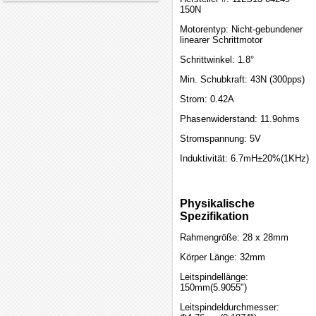
150N
Motorentyp: Nicht-gebundener
linearer Schrittmotor
Schrittwinkel: 1.8°
Min. Schubkraft: 43N (300pps)
Strom: 0.42A
Phasenwiderstand: 11.9ohms
Stromspannung: 5V
Induktivität: 6.7mH±20%(1KHz)
Physikalische
Spezifikation
Rahmengröße: 28 x 28mm
Körper Länge: 32mm
Leitspindellänge:
150mm(5.9055")
Leitspindeldurchmesser: