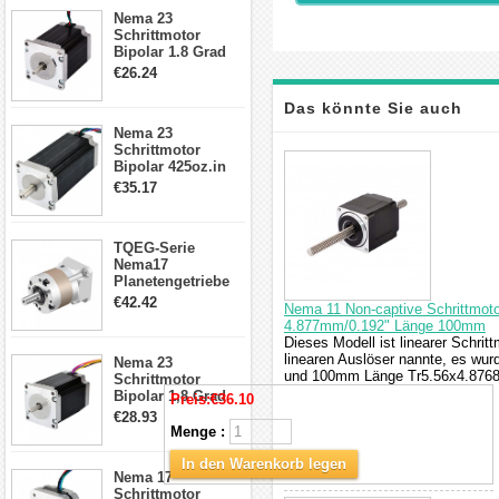
23HS30-2804S
Nema 23
Schrittmotor
Bipolar 1.8 Grad
1.9Nm 3A 3.36V 4
€26.24
Drähte CNC
Schrittmotor DIY
Das könnte Sie auch
CNC Fräse
Nema 23
Schrittmotor
interessieren
Bipolar 425oz.in
4.2A 57x57x114mm
€35.17
4 Draht Hybrid
Schrittmotor
TQEG-Serie
Nema17
Planetengetriebe
5:1 Spiel 15Arc-
€42.42
Nema 11 Non-captive Schrittmoto
min für Nema 17
4.877mm/0.192" Länge 100mm
Getriebe
Dieses Modell ist linearer Schrit
Schrittmotor
linearen Auslöser nannte, es wu
Nema 23
und 100mm Länge Tr5.56x4.8768 
Schrittmotor
Bipolar 1,8 Grad
Preis:
€36.10
2,83Nm 4 A 2,26V
€28.93
CNC Hybrid-
Menge :
Schrittmotor mit 8
Anschlüssen
In den Warenkorb legen
Nema 17
Schrittmotor