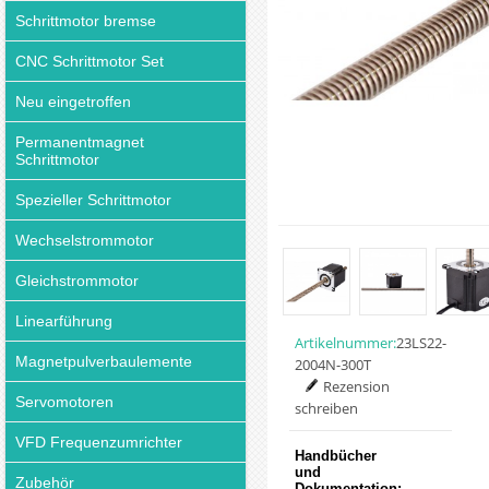
Schrittmotor bremse
CNC Schrittmotor Set
Neu eingetroffen
Permanentmagnet
Schrittmotor
Spezieller Schrittmotor
Wechselstrommotor
Gleichstrommotor
Linearführung
Artikelnummer:
23LS22-
Magnetpulverbaulemente
2004N-300T
Rezension
Servomotoren
schreiben
VFD Frequenzumrichter
Handbücher
und
Zubehör
Dokumentation: