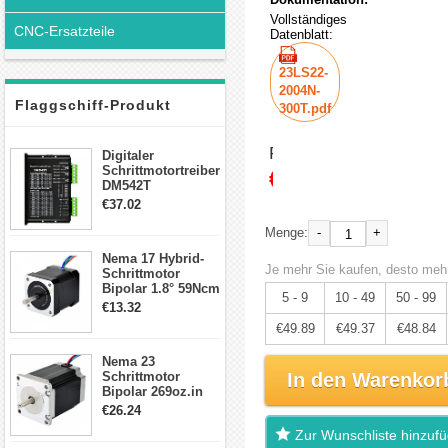
Vollständiges
CNC-Ersatzteile
Datenblatt:
23LS22-
2004N-
Flaggschiff-Produkt
300T.pdf
Preis:
Digitaler
Schrittmotortreiber
€52.52
DM542T
Schrittmotor
€37.02
Treiber 1.0-4.2A 20-
50VDC für Nema
-
+
Menge:
17, 23, 24
Nema 17 Hybrid-
Schrittmotor
Je mehr Sie kaufen, desto mehr
Schrittmotor
Bipolar 1.8° 59Ncm
5 - 9
10 - 49
50 - 99
2A 4 Drähte mit 1m
€13.32
Kabel & Stecker
€49.89
€49.37
€48.84
für 3D
Drucker/CNC
Nema 23
Schrittmotor
In den Warenkor
Bipolar 269oz.in
2,8A 57x57x76mm
€26.24
4-Draht-
Zur Wunschliste hinzuf
Schrittmotor