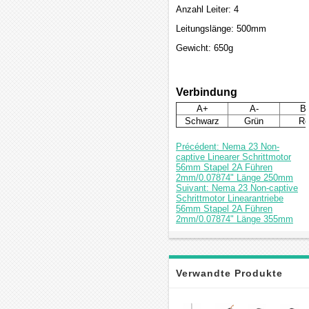
Anzahl Leiter: 4
Leitungslänge: 500mm
Gewicht: 650g
Verbindung
A+
A-
B
Schwarz
Grün
Ro
Précédent: Nema 23 Non-
captive Linearer Schrittmotor
56mm Stapel 2A Führen
2mm/0.07874" Länge 250mm
Suivant: Nema 23 Non-captive
Schrittmotor Linearantriebe
56mm Stapel 2A Führen
2mm/0.07874" Länge 355mm
Verwandte Produkte