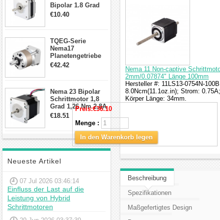
Bipolar 1.8 Grad
8.7Ncm 1A 3.5V 4
€10.40
Draden Hybrid-
Schrittmotor
TQEG-Serie
Nema17
Planetengetriebe
10:1 Spiel 15Arc-
€42.42
Nema 11 Non-captive Schrittmoto
min für Nema 17
2mm/0.07874" Länge 100mm
Getriebe
Hersteller #: 11LS13-0754N-100B
Schrittmotor
8.0Ncm(11.1oz.in); Strom: 0.75
Nema 23 Bipolar
Körper Länge: 34mm.
Schrittmotor 1,8
Grad 1,26 Nm 2,8A
Preis:
€36.10
2,5V 4 Drähte
€18.51
23hs22-2804s
Menge :
Hybrid-
Schrittmotor
In den Warenkorb legen
Neueste Artikel
Beschreibung
07 Jul 2026 03:46:14
Einfluss der Last auf die
Spezifikationen
Leistung von Hybrid
Schrittmotoren
Maßgefertigtes Design