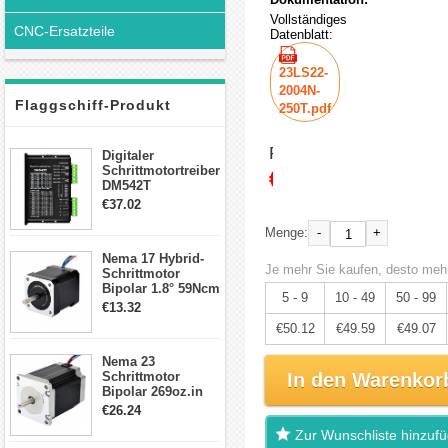
Vollständiges
CNC-Ersatzteile
Datenblatt:
23LS22-
2004N-
Flaggschiff-Produkt
250T.pdf
Preis:
Digitaler
Schrittmotortreiber
€52.76
DM542T
Schrittmotor
€37.02
Treiber 1.0-4.2A 20-
50VDC für Nema
-
+
Menge:
17, 23, 24
Nema 17 Hybrid-
Schrittmotor
Je mehr Sie kaufen, desto mehr
Schrittmotor
Bipolar 1.8° 59Ncm
5 - 9
10 - 49
50 - 99
2A 4 Drähte mit 1m
€13.32
Kabel & Stecker
€50.12
€49.59
€49.07
für 3D
Drucker/CNC
Nema 23
Schrittmotor
In den Warenkor
Bipolar 269oz.in
2,8A 57x57x76mm
€26.24
4-Draht-
Zur Wunschliste hinzuf
Schrittmotor