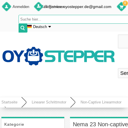
0
E-Mail:Service.oyostepper.de@gmail.com
Anmelden
Registrieren
Deutsch
English
Deutsch
Français
Español
Se
Startseite
Linearer Schrittmotor
Non-Captive Linearmotor
Nema 23 Non-captive Linearer Schrittmotor 56mm Stapel 2A Führen
2mm/0.07874" Länge 250mm
Nema 23 Non-captive
Kategorie