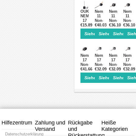
OUKEDA
Nema
Nema
Nema
NEMA
11
11
11
17
Non-
Non-
Non-
Non-
€15.89
captive
€40.03
captive
€36.10
captiv
€36.10
Captive
Schrittmotor
Schrittmotor
Schrit
Siehe Einzelheiten>
Siehe Einzelheite
Siehe Einz
Sieh
Schrittmotor,
Linearaktuator
Linearaktuator
Linear
1,8°,
34
34mm
45mm
49
mm
Stapel
Stapel
Ncm,
Stapel
0.75A
0.75A
40mm
0,75
Führen
Führe
Nema
Nema
Nema
Nema
Stack,
A
4.877mm/0.19
2mm/0
17
17
17
17
Leitspindel
Führen
Länge
Länge
Non-
Non-
Non-
Non-
110mm
4,877
100mm
100m
captive
€41.66
captive
€32.09
captive
€32.09
captiv
€32.09
mm
Schrittmotor
Schrittmotor
Schrittmotor
Schrit
Länge
Siehe Einzelheiten>
Siehe Einzelheite
Siehe Einz
Sieh
Linearaktuator
Linearaktuator
Linearaktuator
Linear
150
6.2V
12V
12V
12V
mm
1.8
1.8
1.8
1.8
Grad
Grad
Grad
Grad
12.0Ncm
26Ncm
26Ncm
26Ncm
34mm
34mm
34mm
34mm
Stapel
Stapel
Stapel
Stapel
0.67A
0.4A
0.4A
0.4A
Führen
Führen
Führen
Führe
2mm/0.07874"
2mm/0.07874"
2mm/0.07874"
8mm/0
Hilfezentrum
Zahlung und
Rückgabe
Heiße
Länge
Länge
Länge
Länge
Versand
und
100mm
100mm
Kategorien
150mm
150m
Datenschutzerklärung
Rückerstattung