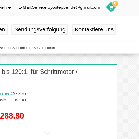
0
E-Mail:Service.oyostepper.de@gmail.com
tsch
glish
utsch
en
Sendungsverfolgung
Kontaktiere uns
ançais
pañol
:1, für Schrittmotor / Servomotoren
is 120:1, für Schrittmotor /
ummer:
CSF Series
sion schreiben
288.80