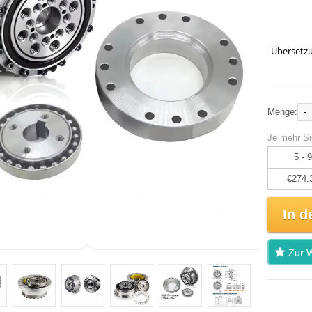
Übersetzu
-
Menge:
Je mehr Si
5 - 9
€274.
In d
Zur W