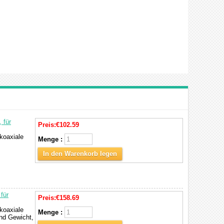
 für
Preis:
€102.59
koaxiale
Menge :
In den Warenkorb legen
für
Preis:
€158.69
koaxiale
Menge :
nd Gewicht,