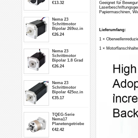
2A 4 Drähte mit 1m
€13.32
Geeignet für Bewegun
Kabel & Stecker
Laserbeschriftungsger
für 3D
Papiermaschinen, Wic
Drucker/CNC
Nema 23
Schrittmotor
Bipolar 269oz.in
Lieferumfang:
2,8A 57x57x76mm
€26.24
4-Draht-
1 × Oberwellenreduzie
Schrittmotor
23HS30-2804S
1 × Motorflanschhalt
Nema 23
Schrittmotor
Bipolar 1.8 Grad
1.9Nm 3A 3.36V 4
€26.24
Drähte CNC
Schrittmotor DIY
CNC Fräse
Nema 23
Schrittmotor
Bipolar 425oz.in
4.2A 57x57x114mm
€35.17
4 Draht Hybrid
Schrittmotor
TQEG-Serie
Nema17
Planetengetriebe
5:1 Spiel 15Arc-
€42.42
min für Nema 17
Getriebe