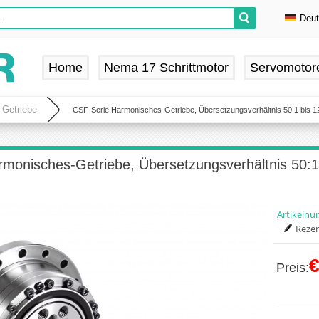
Deu
En
De
Home
Nema 17 Schrittmotor
Servomotor
Fr
Es
 Getriebe
CSF-Serie,Harmonisches-Getriebe, Übersetzungsverhältnis 50:1 bis 120
monisches-Getriebe, Übersetzungsverhältnis 50:1 b
Artikeln
Rezen
€
Preis: