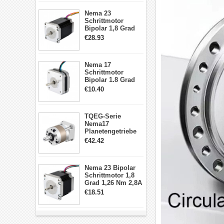
Schrittmotor
Nema 23
Schrittmotor
Bipolar 1,8 Grad
2,83Nm 4 A 2,26V
€28.93
CNC Hybrid-
Schrittmotor mit 8
Anschlüssen
Nema 17
Schrittmotor
Bipolar 1.8 Grad
8.7Ncm 1A 3.5V 4
€10.40
Draden Hybrid-
Schrittmotor
TQEG-Serie
Nema17
Planetengetriebe
10:1 Spiel 15Arc-
€42.42
min für Nema 17
Getriebe
Schrittmotor
Nema 23 Bipolar
Schrittmotor 1,8
Grad 1,26 Nm 2,8A
2,5V 4 Drähte
€18.51
23hs22-2804s
Hybrid-
Schrittmotor