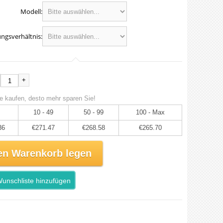
Modell:
ngsverhältnis:
+
e kaufen, desto mehr sparen Sie!
10 - 49
50 - 99
100 - Max
36
€271.47
€268.58
€265.70
en Warenkorb legen
unschliste hinzufügen