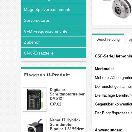
Magnetpulverbaulemente
Servomotoren
VFD Frequenzumrichter
Beschreibung
Sp
Zubehör
CNC-Ersatzteile
CSF-Serie,Harmonisc
Merkmale:
Flaggschiff-Produkt
Mehrere Zähne greifen
Der einstufige Harmon
Digitaler
Schrittmotortreiber
Die flächige Berührun
DM542T
Schrittmotor
€37.02
Gegenüber konvention
Treiber 1.0-4.2A 20-
50VDC für Nema
Der Eingriffsprozess
17, 23, 24
Nema 17 Hybrid-
Schrittmotor
Schrittmotor
Bipolar 1.8° 59Ncm
Anwendungen: