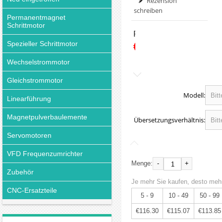
Rezension
schreiben
Permanentmagnet
Schrittmotor
Preis:
€122.42
Spezieller Schrittmotor
Wechselstrommotor
Gleichstrommotor
Modell:
Linearführung
Magnetpulverbaulemente
Übersetzungsverhältnis:
Servomotoren
VFD Frequenzumrichter
-
+
Menge:
Zubehör
Je mehr Sie kaufen, desto mehr
CNC-Ersatzteile
5 - 9
10 - 49
50 - 99
€116.30
€115.07
€113.85