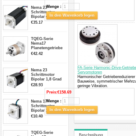
CNC Fräse
Menge :
Nema 23
Schrittmotor
In den Warenkorb legen
Bipolar 425oz.in
4.2A 57x57x114mm
€35.17
4 Draht Hybrid
Schrittmotor
TQEG-Serie
Nema17
Planetengetriebe
5:1 Spiel 15Arc-
€42.42
min für Nema 17
Getriebe
Schrittmotor
FA-Serie Harmonic-Drive-Getriebe
Nema 23
Servomotoren
Schrittmotor
Harmonischer Getriebereduzierer
Bipolar 1,8 Grad
Bauweise, symmetrischer Mehrzah
2,83Nm 4 A 2,26V
€28.93
geringe Vibration.
CNC Hybrid-
Preis:
€158.69
Schrittmotor mit 8
Anschlüssen
Menge :
Nema 17
Schrittmotor
In den Warenkorb legen
Bipolar 1.8 Grad
8.7Ncm 1A 3.5V 4
€10.40
Draden Hybrid-
Schrittmotor
TQEG-Serie
Beschreibung