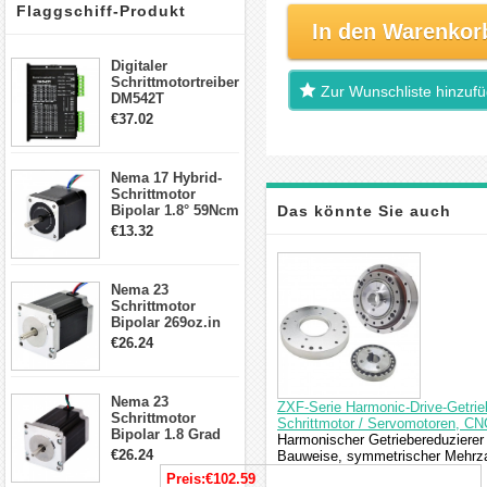
Flaggschiff-Produkt
In den Warenkor
Digitaler
Schrittmotortreiber
Zur Wunschliste hinzuf
DM542T
Schrittmotor
€37.02
Treiber 1.0-4.2A 20-
50VDC für Nema
17, 23, 24
Nema 17 Hybrid-
Schrittmotor
Schrittmotor
Bipolar 1.8° 59Ncm
Das könnte Sie auch
2A 4 Drähte mit 1m
€13.32
Kabel & Stecker
interessieren
für 3D
Drucker/CNC
Nema 23
Schrittmotor
Bipolar 269oz.in
2,8A 57x57x76mm
€26.24
4-Draht-
Schrittmotor
23HS30-2804S
Nema 23
ZXF-Serie Harmonic-Drive-Getrieb
Schrittmotor
Schrittmotor / Servomotoren, C
Bipolar 1.8 Grad
Harmonischer Getriebereduzierer
1.9Nm 3A 3.36V 4
€26.24
Bauweise, symmetrischer Mehrzah
Drähte CNC
Preis:
€102.59
Schrittmotor DIY