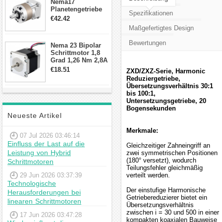
Nema17
Planetengetriebe
Spezifikationen
10:1 Spiel 15Arc-
€42.42
min für Nema 17
Maßgefertigtes Design
Getriebe
Schrittmotor
Bewertungen
Nema 23 Bipolar
Schrittmotor 1,8
Grad 1,26 Nm 2,8A
2,5V 4 Drähte
€18.51
ZXD/ZXZ-Serie, Harmonic
23hs22-2804s
Reduziergetriebe,
Hybrid-
Übersetzungsverhältnis 30:1
Schrittmotor
bis 100:1,
Untersetzungsgetriebe, 20
Bogensekunden
Neueste Artikel
Merkmale:
07 Jul 2026 03:46:14
Einfluss der Last auf die
Gleichzeitiger Zahneingriff an
Leistung von Hybrid
zwei symmetrischen Positionen
(180° versetzt), wodurch
Schrittmotoren
Teilungsfehler gleichmäßig
29 Jun 2026 03:37:39
verteilt werden.
Technologische
Der einstufige Harmonische
Herausforderungen bei
Getriebereduzierer bietet ein
linearen Schrittmotoren
Übersetzungsverhältnis
zwischen i = 30 und 500 in einer
17 Jun 2026 03:47:28
kompakten koaxialen Bauweise