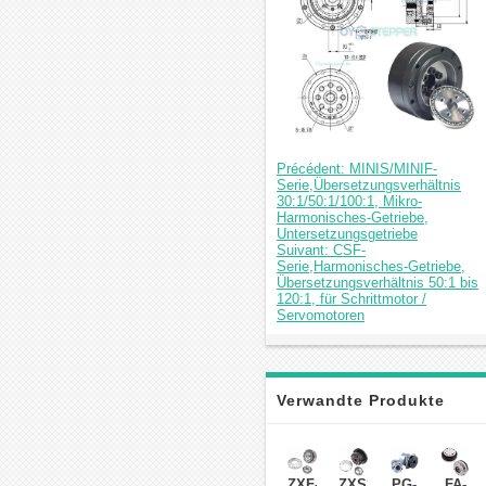
Précédent: MINIS/MINIF-
Serie,Übersetzungsverhältnis
30:1/50:1/100:1, Mikro-
Harmonisches-Getriebe,
Untersetzungsgetriebe
Suivant: CSF-
Serie,Harmonisches-Getriebe,
Übersetzungsverhältnis 50:1 bis
120:1, für Schrittmotor /
Servomotoren
Verwandte Produkte
ZXF-
ZXS20-
PG-
FA-