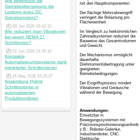
Wie beeinflusst die
mit drei Hauptkomponenten.
Getriebeübersetzung die
Leistung eines DC-
Der flächige Mehrzahneingriff
Getriebemotors?
verringert die Belastung pro
Flächeneinheit.
09 Jun 2026 03:42:32
Wie reduziert man Vibrationen
Im Vergleich zu herkömmlichen
Zahnradsystemen reduziert die
bei einem NEMA 17
Bauweise das Gesamtvolumen
Schrittmotor?
und Gewicht.
02 Jun 2026 03:35:10
Der Mechanismus ermöglicht
Kompakte
dauerhafte
Automatisierungssysteme dank
Drehmomentübertragung unter
integrierter Schrittmotoren
geeigneten
Betriebsbedingungen.
25 May 2026 03:25:07
Anwendung Hybrid
Der Eingriffsprozess mindert
Schrittmotoren in
Vibrationen und Geräusche
automatisierten
während der Bewegung.
Produktionslinien
Anwendungen:
Einsetzbar in
Bewegungssystemen mit
Präzisionspositionierungsanforde
z.B.: Roboter-Gelenke,
Industrieroboter, CNC-
Drehtische,