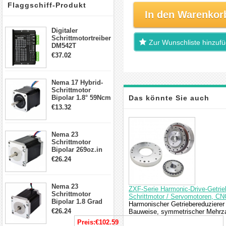
Flaggschiff-Produkt
In den Warenkor
Digitaler
Schrittmotortreiber
Zur Wunschliste hinzuf
DM542T
Schrittmotor
€37.02
Treiber 1.0-4.2A 20-
50VDC für Nema
17, 23, 24
Nema 17 Hybrid-
Schrittmotor
Schrittmotor
Bipolar 1.8° 59Ncm
Das könnte Sie auch
2A 4 Drähte mit 1m
€13.32
Kabel & Stecker
interessieren
für 3D
Drucker/CNC
Nema 23
Schrittmotor
Bipolar 269oz.in
2,8A 57x57x76mm
€26.24
4-Draht-
Schrittmotor
23HS30-2804S
Nema 23
ZXF-Serie Harmonic-Drive-Getrieb
Schrittmotor
Schrittmotor / Servomotoren, C
Bipolar 1.8 Grad
Harmonischer Getriebereduzierer
1.9Nm 3A 3.36V 4
€26.24
Bauweise, symmetrischer Mehrzah
Drähte CNC
Preis:
€102.59
Schrittmotor DIY