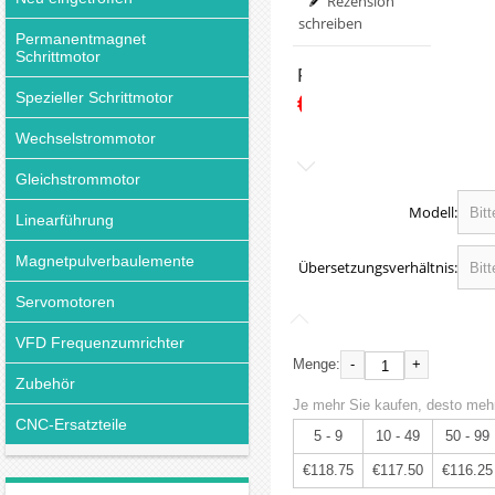
Rezension
schreiben
Permanentmagnet
Schrittmotor
Preis:
€125.00
Spezieller Schrittmotor
Wechselstrommotor
Gleichstrommotor
Modell:
Linearführung
Magnetpulverbaulemente
Übersetzungsverhältnis:
Servomotoren
VFD Frequenzumrichter
-
+
Menge:
Zubehör
Je mehr Sie kaufen, desto mehr
CNC-Ersatzteile
5 - 9
10 - 49
50 - 99
€118.75
€117.50
€116.25