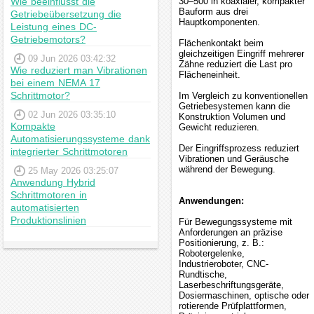
Wie beeinflusst die
30–500 in koaxialer, kompakter
Bauform aus drei
Getriebeübersetzung die
Hauptkomponenten.
Leistung eines DC-
Getriebemotors?
Flächenkontakt beim
gleichzeitigen Eingriff mehrerer
09 Jun 2026 03:42:32
Zähne reduziert die Last pro
Wie reduziert man Vibrationen
Flächeneinheit.
bei einem NEMA 17
Schrittmotor?
Im Vergleich zu konventionellen
Getriebesystemen kann die
02 Jun 2026 03:35:10
Konstruktion Volumen und
Kompakte
Gewicht reduzieren.
Automatisierungssysteme dank
Der Eingriffsprozess reduziert
integrierter Schrittmotoren
Vibrationen und Geräusche
während der Bewegung.
25 May 2026 03:25:07
Anwendung Hybrid
Schrittmotoren in
Anwendungen:
automatisierten
Produktionslinien
Für Bewegungssysteme mit
Anforderungen an präzise
Positionierung, z. B.:
Robotergelenke,
Industrieroboter, CNC-
Rundtische,
Laserbeschriftungsgeräte,
Dosiermaschinen, optische oder
rotierende Prüfplattformen,