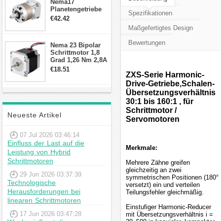
Nema17
Planetengetriebe
Spezifikationen
10:1 Spiel 15Arc-
€42.42
min für Nema 17
Maßgefertigtes Design
Getriebe
Schrittmotor
Bewertungen
Nema 23 Bipolar
Schrittmotor 1,8
Grad 1,26 Nm 2,8A
2,5V 4 Drähte
€18.51
ZXS-Serie Harmonic-
23hs22-2804s
Hybrid-
Drive-Getriebe,Schalen-
Schrittmotor
Übersetzungsverhältnis
30:1 bis 160:1 , für
Schrittmotor /
Neueste Artikel
Servomotoren
07 Jul 2026 03:46:14
Einfluss der Last auf die
Merkmale:
Leistung von Hybrid
Schrittmotoren
Mehrere Zähne greifen
gleichzeitig an zwei
29 Jun 2026 03:37:39
symmetrischen Positionen (180°
Technologische
versetzt) ein und verteilen
Herausforderungen bei
Teilungsfehler gleichmäßig.
linearen Schrittmotoren
Einstufiger Harmonic-Reducer
17 Jun 2026 03:47:28
mit Übersetzungsverhältnis i =