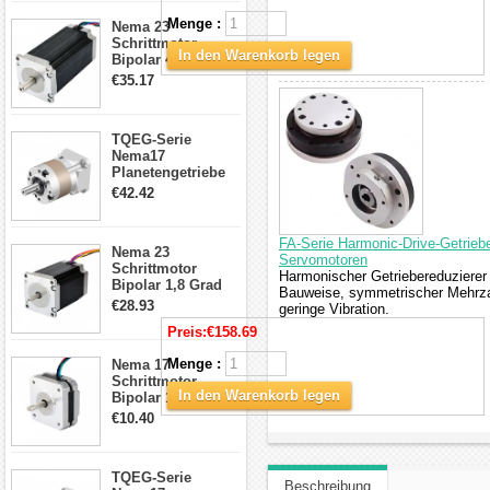
CNC Fräse
Menge :
Nema 23
Schrittmotor
In den Warenkorb legen
Bipolar 425oz.in
4.2A 57x57x114mm
€35.17
4 Draht Hybrid
Schrittmotor
TQEG-Serie
Nema17
Planetengetriebe
5:1 Spiel 15Arc-
€42.42
min für Nema 17
Getriebe
Schrittmotor
FA-Serie Harmonic-Drive-Getriebe
Nema 23
Servomotoren
Schrittmotor
Harmonischer Getriebereduzierer
Bipolar 1,8 Grad
Bauweise, symmetrischer Mehrzah
2,83Nm 4 A 2,26V
€28.93
geringe Vibration.
CNC Hybrid-
Preis:
€158.69
Schrittmotor mit 8
Anschlüssen
Menge :
Nema 17
Schrittmotor
In den Warenkorb legen
Bipolar 1.8 Grad
8.7Ncm 1A 3.5V 4
€10.40
Draden Hybrid-
Schrittmotor
TQEG-Serie
Beschreibung