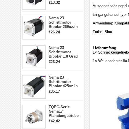
2A 4 Drähte mit 1m
€13.32
Kabel & Stecker
Ausgangsbohrungsdu
für 3D
Drucker/CNC
Eingangsflanschtyp:
Nema 23
Schrittmotor
Anwendung: Kompatib
Bipolar 269oz.in
2,8A 57x57x76mm
Farbe: Blau
€26.24
4-Draht-
Schrittmotor
23HS30-2804S
Nema 23
Lieferumfang:
Schrittmotor
1× Schneckengetrieb
Bipolar 1.8 Grad
1.9Nm 3A 3.36V 4
1× Wellenadapter 8×
€26.24
Drähte CNC
Schrittmotor DIY
CNC Fräse
Nema 23
Schrittmotor
Bipolar 425oz.in
4.2A 57x57x114mm
€35.17
4 Draht Hybrid
Schrittmotor
TQEG-Serie
Nema17
Planetengetriebe
5:1 Spiel 15Arc-
€42.42
min für Nema 17
Getriebe