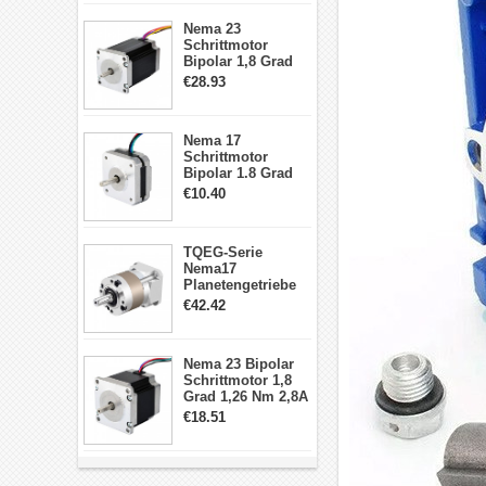
Schrittmotor
Nema 23
Schrittmotor
Bipolar 1,8 Grad
2,83Nm 4 A 2,26V
€28.93
CNC Hybrid-
Schrittmotor mit 8
Anschlüssen
Nema 17
Schrittmotor
Bipolar 1.8 Grad
8.7Ncm 1A 3.5V 4
€10.40
Draden Hybrid-
Schrittmotor
TQEG-Serie
Nema17
Planetengetriebe
10:1 Spiel 15Arc-
€42.42
min für Nema 17
Getriebe
Schrittmotor
Nema 23 Bipolar
Schrittmotor 1,8
Grad 1,26 Nm 2,8A
2,5V 4 Drähte
€18.51
23hs22-2804s
Hybrid-
Schrittmotor