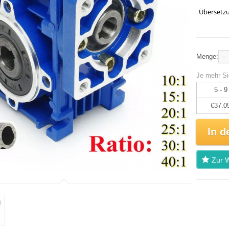
Übersetzu
-
Menge:
Je mehr Si
5 - 9
€37.0
In d
Zur W