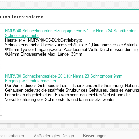
auch interessieren
NMRV40 Schneckenuntersetzungsgetriebe 5:1 für Nema 34 Schrittmotor
Schneckengetriebe
Hersteller #: NMRV40-G5-D14;Getriebetyp:
Schneckengetriebe;Übersetzungsverhältnis: 5:1;Durchmesser der Abtriebs
Φ18mm;Typ der Eingangswelle: Passfedernut Welle;Durchmesser der Eing
Φ14mm;Eingangswelle Max. Länge: 35mm.
NMRV30 Schneckengetriebe 20:1 für Nema 23 Schrittmotor 9mm
Eingangswellendurchmesser
Der Vorteil dieses Getriebes ist die Effizienz und Selbsthemmung. Neben
Gehäusen bedeutet die spaltfreie Struktur des Gehäuses, dass es wartung
hermetisch abgedichtet ist. Es verhindert den leichten Verlust und die
Verschlechterung des Schmierstoffs und kann ersetzt werden.
ezifikationen
Maßgefertigtes Design
Bewertungen