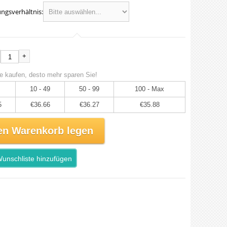
ngsverhältnis:
+
e kaufen, desto mehr sparen Sie!
10 - 49
50 - 99
100 - Max
5
€36.66
€36.27
€35.88
en Warenkorb legen
unschliste hinzufügen