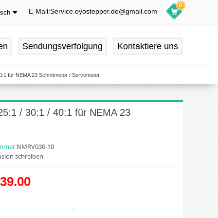
0
E-Mail:Service.oyostepper.de@gmail.com
tsch
glish
utsch
en
Sendungsverfolgung
Kontaktiere uns
ançais
pañol
0:1 für NEMA 23 Schrittmotor / Servomotor
5:1 / 30:1 / 40:1 für NEMA 23
ummer:
NMRV030-10
sion schreiben
39.00