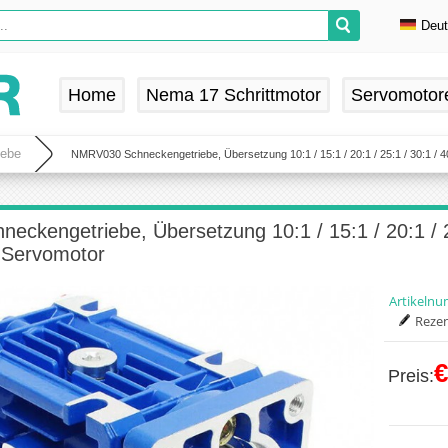
Deu
En
De
Home
Nema 17 Schrittmotor
Servomotor
Fr
Es
iebe
NMRV030 Schneckengetriebe, Übersetzung 10:1 / 15:1 / 20:1 / 25:1 / 30:1 / 4
ckengetriebe, Übersetzung 10:1 / 15:1 / 20:1 / 2
/ Servomotor
Artikeln
Rezen
€
Preis: