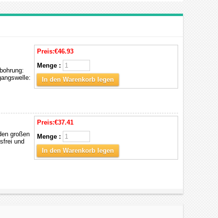
Preis:
€46.93
Menge :
bohrung:
angswelle:
In den Warenkorb legen
Preis:
€37.41
 den großen
Menge :
sfrei und
In den Warenkorb legen