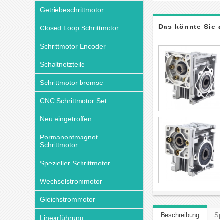
Getriebeschrittmotor
Das könnte Sie 
Closed Loop Schrittmotor
Schrittmotor Encoder
Schaltnetzteile
Schrittmotor bremse
CNC Schrittmotor Set
Neu eingetroffen
Permanentmagnet
Schrittmotor
Spezieller Schrittmotor
Wechselstrommotor
Gleichstrommotor
Beschreibung
Sp
Linearführung