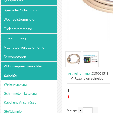
Schrittmotor
Spezieller Schrittmotor
Wechselstrommotor
Gleichstrommotor
Linearführung
Magnetpulverbaulemente
Servomotoren
VFD Frequenzumrichter
Artikelnummer:
OSP001513
Zubehör
Rezension schreiben
Wellenkupplung
Preis:
Schrittmotor Halterung
€4.55
Kabel und Anschlüsse
-
+
Menge:
Stoßdämpfer