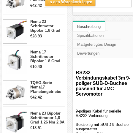
In den Warenkorb legen
5:1 Spiel 15Arc-
€42.42
min für Nema 17
Getriebe
Schrittmotor
Nema 23
Schrittmotor
Beschreibung
Bipolar 1,8 Grad
2,83Nm 4 A 2,26V
Spezifikationen
€28.93
CNC Hybrid-
Schrittmotor mit 8
Maßgefertigtes Design
Anschlüssen
Nema 17
Bewertungen
Schrittmotor
Bipolar 1.8 Grad
8.7Ncm 1A 3.5V 4
€10.40
Draden Hybrid-
RS232-
Schrittmotor
Verbindungskabel 3m 9-
TQEG-Serie
poliger SUB-D-Buchse
Nema17
passend für JMC
Planetengetriebe
Servomotor
10:1 Spiel 15Arc-
€42.42
min für Nema 17
Getriebe
Schrittmotor
9-poliges Kabel für serielle
Nema 23 Bipolar
RS232-Verbindung
Schrittmotor 1,8
Grad 1,26 Nm 2,8A
Beidseitig mit SUBD-9-Buchse
2,5V 4 Drähte
€18.51
ausgestattet
23hs22-2804s