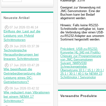
Kabellänge: 3,0 m
Hybrid-
Schrittmotor
Geeignet zur Verwendung mit
JMC-Servomotoren. Eine der
Buchsen kann bei Bedarf
Neueste Artikel
abgetrennt werden.
Hinweis: Falls keine RS232-
07 Jul 2026 03:46:14
Schnittstelle verfügbar ist, kann
Einfluss der Last auf die
die Verbindung über einen USB-
Leistung von Hybrid
zu-RS232-Adapter aus unserem
Sortiment hergestellt werden.
Schrittmotoren
29 Jun 2026 03:37:39
Précédent: USB-zu-RS232-
Technologische
Konverter HL-340 mit Prolific-
Herausforderungen bei
Chipsatz zur Programmierung
linearen Schrittmotoren
von JMC-Servomotoren
Suivant: NMRV030
17 Jun 2026 03:47:28
Schneckengetriebe,
Wie beeinflusst die
Übersetzung 10:1 / 15:1 / 20:1 /
Getriebeübersetzung die
25:1 / 30:1 / 40:1 für NEMA 23
Schrittmotor / Servomotor
Leistung eines DC-
Getriebemotors?
09 Jun 2026 03:42:32
Wie reduziert man Vibrationen
Verwandte Produkte
bei einem NEMA 17
Schrittmotor?