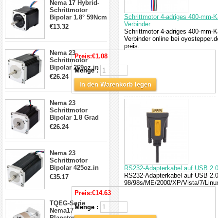
Nema 17 Hybrid-
Schrittmotor
Schrittmotor
Schrittmotor 4-adriges 400-mm-K
Bipolar 1.8° 59Ncm
Verbinder
2A 4 Drähte mit 1m
€13.32
Schrittmotor 4-adriges 400-mm-K
Kabel & Stecker
Verbinder online bei oyostepper.d
für 3D
preis.
Drucker/CNC
Nema 23
Preis:
€1.08
Schrittmotor
Bipolar 269oz.in
Menge :
2,8A 57x57x76mm
€26.24
4-Draht-
In den Warenkorb legen
Schrittmotor
23HS30-2804S
Nema 23
Schrittmotor
Bipolar 1.8 Grad
1.9Nm 3A 3.36V 4
€26.24
Drähte CNC
Schrittmotor DIY
CNC Fräse
Nema 23
Schrittmotor
Bipolar 425oz.in
RS232-Adapterkabel auf USB 2.
4.2A 57x57x114mm
RS232-Adapterkabel auf USB 2.0
€35.17
4 Draht Hybrid
98/98s/ME/2000/XP/Vista/7/Linu
Schrittmotor
Preis:
€14.63
TQEG-Serie
Menge :
Nema17
Planetengetriebe