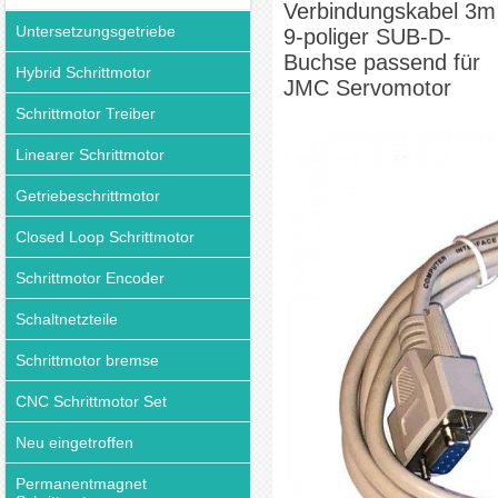
Verbindungskabel 3m
Untersetzungsgetriebe
9-poliger SUB-D-
Buchse passend für
Hybrid Schrittmotor
JMC Servomotor
Schrittmotor Treiber
Linearer Schrittmotor
Getriebeschrittmotor
Closed Loop Schrittmotor
Schrittmotor Encoder
Schaltnetzteile
Schrittmotor bremse
CNC Schrittmotor Set
Neu eingetroffen
Permanentmagnet