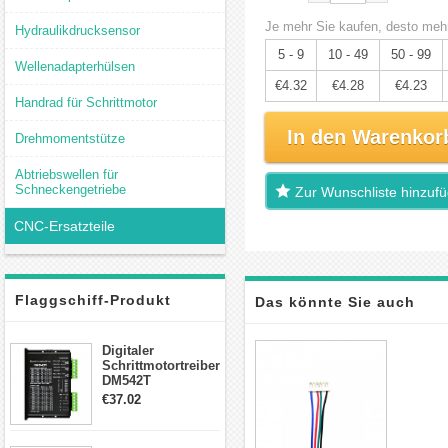
Je mehr Sie kaufen, desto mehr
Hydraulikdrucksensor
5 - 9
10 - 49
50 - 99
Wellenadapterhülsen
€4.32
€4.28
€4.23
Handrad für Schrittmotor
In den Warenkor
Drehmomentstütze
Abtriebswellen für
Schneckengetriebe
Zur Wunschliste hinzuf
CNC-Ersatzteile
Flaggschiff-Produkt
Das könnte Sie auch
interessieren
Digitaler
Schrittmotortreiber
DM542T
Schrittmotor
€37.02
Treiber 1.0-4.2A 20-
50VDC für Nema
17, 23, 24