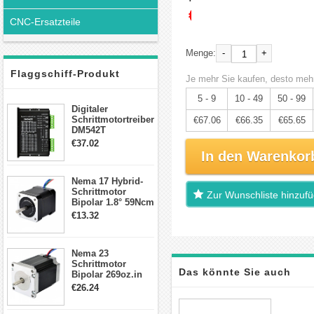
€70.59
CNC-Ersatzteile
-
+
Menge:
Flaggschiff-Produkt
Je mehr Sie kaufen, desto mehr
5 - 9
10 - 49
50 - 99
Digitaler
Schrittmotortreiber
€67.06
€66.35
€65.65
DM542T
Schrittmotor
€37.02
Treiber 1.0-4.2A 20-
In den Warenkor
50VDC für Nema
17, 23, 24
Nema 17 Hybrid-
Schrittmotor
Schrittmotor
Zur Wunschliste hinzuf
Bipolar 1.8° 59Ncm
2A 4 Drähte mit 1m
€13.32
Kabel & Stecker
für 3D
Drucker/CNC
Nema 23
Schrittmotor
Das könnte Sie auch
Bipolar 269oz.in
2,8A 57x57x76mm
€26.24
4-Draht-
interessieren
Schrittmotor