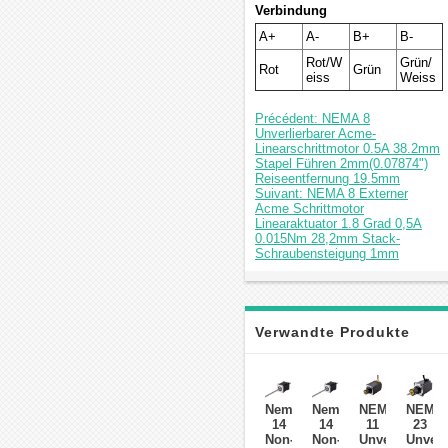
Verbindung
A+
A-
B+
B-
Rot/W
Grün/
Rot
Grün
eiss
Weiss
Précédent: NEMA 8
Unverlierbarer Acme-
Linearschrittmotor 0.5A 38.2mm
Stapel Führen 2mm(0.07874")
Reiseentfernung 19.5mm
Suivant: NEMA 8 Externer
Acme Schrittmotor
Linearaktuator 1.8 Grad 0,5A
0.015Nm 28,2mm Stack-
Schraubensteigung 1mm
Verwandte Produkte
Nema
Nema
NEMA
NEMA
14
14
11
23
Non-
Non-
Unverlierbarer
Unverl