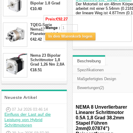
Bipolar 1.8 Grad
Der Motorteil ist ein 48mm Körpe
8.7Ncm 1A 3.5V 4
arbeitet mit einer 5.54mm (0.21
€10.40
Draden Hybrid-
der lineare Weg ist 4.877mm (0.1
Schrittmotor
Preis:
€92.27
TQEG-Serie
Menge :
Nema17
Planetengetriebe
In den Warenkorb legen
10:1 Spiel 15Arc-
€42.42
min für Nema 17
Getriebe
Schrittmotor
Nema 23 Bipolar
Schrittmotor 1,8
Beschreibung
Grad 1,26 Nm 2,8A
2,5V 4 Drähte
€18.51
Spezifikationen
23hs22-2804s
Hybrid-
Maßgefertigtes Design
Schrittmotor
Bewertungen(2)
Neueste Artikel
NEMA 8 Unverlierbarer
07 Jul 2026 03:46:14
Linearer Schrittmotor
Einfluss der Last auf die
0.5A 1,8 Grad 38.2mm
Leistung von Hybrid
Stapel Führen
Schrittmotoren
2mm(0.07874")