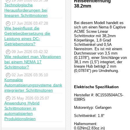
29 Jun 2026 03:37:39
Reiseentfernung
Technologische
38.2mm
Herausforderungen bei
linearen Schrittmotoren
Bei diesem Modell handelt es
17 Jun 2026 03:47:28
sich um einen Nema 8 Captive
Wie beeinflusst die
ACME Screw Linear
Getriebeübersetzung die
Schrittmotor mit 38,2mm
Leistung eines DC-
Körperlänge, 1,8 Grad
Getriebemotors?
Schrittwinkel und 0,5A
Nennstrom. Es ist mit einem
09 Jun 2026 03:42:32
Durchmesser von 3,5 mm
Wie reduziert man Vibrationen
(0,1378"), einer Strichlänge von
bei einem NEMA 17
38,1 mm (1,5") integriert, der
lineare Hub beträgt 2 mm
Schrittmotor?
(0,07874") pro Umdrehung.
02 Jun 2026 03:35:10
Kompakte
Automatisierungssysteme dank
Elektrische Spezifikation
integrierter Schrittmotoren
Hersteller #: 8C15S0504AC5-
25 May 2026 03:25:07
038RS
Anwendung Hybrid
Motorentyp: Gefangen
Schrittmotoren in
automatisierten
Schrittwinkel: 1.8°
Produktionslinien
Haltemoment:
0.02Nm(2.83oz.in)