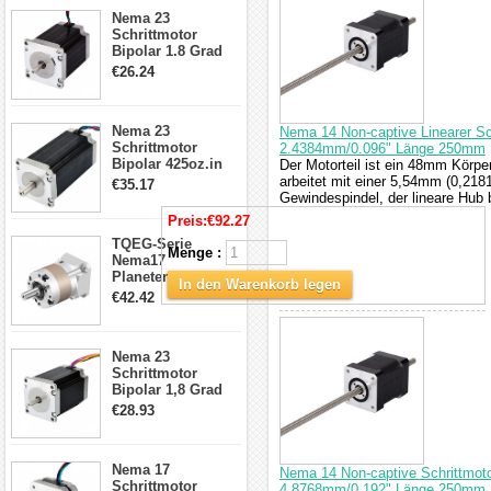
23HS30-2804S
Nema 23
Schrittmotor
Bipolar 1.8 Grad
1.9Nm 3A 3.36V 4
€26.24
Drähte CNC
Schrittmotor DIY
CNC Fräse
Nema 23
Nema 14 Non-captive Linearer Sc
Schrittmotor
2.4384mm/0.096" Länge 250mm
Bipolar 425oz.in
Der Motorteil ist ein 48mm Körpe
4.2A 57x57x114mm
arbeitet mit einer 5,54mm (0,21
€35.17
4 Draht Hybrid
Gewindespindel, der lineare Hub 
Schrittmotor
Preis:
€92.27
TQEG-Serie
Menge :
Nema17
Planetengetriebe
In den Warenkorb legen
5:1 Spiel 15Arc-
€42.42
min für Nema 17
Getriebe
Schrittmotor
Nema 23
Schrittmotor
Bipolar 1,8 Grad
2,83Nm 4 A 2,26V
€28.93
CNC Hybrid-
Schrittmotor mit 8
Anschlüssen
Nema 17
Nema 14 Non-captive Schrittmoto
Schrittmotor
4.8768mm/0.192" Länge 250mm