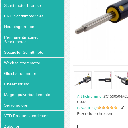
Schrittmotor bremse
CNC Schrittmotor Set
Neu eingetroffen
Permanentmagnet
Schrittmotor
Spezieller Schrittmotor
Wechselstrommotor
Gleichstrommotor
Linearführung
Magnetpulverbaulemente
Artikelnummer:
8C15S0504AC5
038RS
Servomotoren
Bewertung:
Rezension schreiben
VFD Frequenzumrichter
Zubehör
Preis: