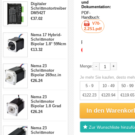
und
Digitaler
Dokumentation:
Schrittmotortreiber
DM542T
PDF-
Schrittmotor
Handbuch:
€37.02
Treiber 1.0-4.2A 20-
V70-
50VDC für Nema
2.2S1.pdf
17, 23, 24
Nema 17 Hybrid-
Schrittmotor
Schrittmotor
Preis:
Bipolar 1.8° 59Ncm
€128.66
2A 4 Drähte mit 1m
€13.32
Kabel & Stecker
für 3D
Drucker/CNC
Nema 23
-
+
Menge:
Schrittmotor
Bipolar 269oz.in
Je mehr Sie kaufen, desto mehr
2,8A 57x57x76mm
€26.24
4-Draht-
5 - 9
10 - 49
50 - 99
Schrittmotor
23HS30-2804S
€122.23
€120.94
€119.65
Nema 23
Schrittmotor
Bipolar 1.8 Grad
In den Warenkor
1.9Nm 3A 3.36V 4
€26.24
Drähte CNC
Schrittmotor DIY
CNC Fräse
Zur Wunschliste hinzuf
Nema 23
Schrittmotor