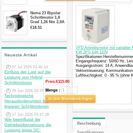
min für Nema 17
Getriebe
Schrittmotor
Nema 23 Bipolar
Schrittmotor 1,8
Grad 1,26 Nm 2,8A
2,5V 4 Drähte
€18.51
23hs22-2804s
Hybrid-
Schrittmotor
VFD Antriebsmotor mit variabler 
KW 2PS 14A 110V
Neueste Artikel
Spezifikationen:Herstellernumme
Eingangsfrequenz: 50/60 Hz; Lei
Ausgangsstrom: 14 A; Anwendbar
07 Jul 2026 03:46:14
Vektorsteuerung; Kommunikations
Einfluss der Last auf die
Luftfeuchtigkeit: 0 - 95 % (ohne 
Leistung von Hybrid
Preis:
€115.80
Schrittmotoren
Menge :
29 Jun 2026 03:37:39
Technologische
In den Warenkorb legen
Herausforderungen bei
linearen Schrittmotoren
17 Jun 2026 03:47:28
Wie beeinflusst die
Beschreibung
Getriebeübersetzung die
Leistung eines DC-
Spezifikationen