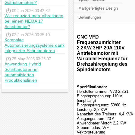
Getriebemotors?
Maßgefertigtes Design
09 Jun 2026 03:42:32
Wie reduziert man Vibrationen
Bewertungen
bei einem NEMA 17
Schrittmotor?
02 Jun 2026 03:35:10
CNC VFD
Kompakte
Frequenzumrichter
Automatisierungssysteme dank
2.2KW 3HP 20A 110V
integrierter Schrittmotoren
Antriebsmotor mit
Variabler Frequenz für
25 May 2026 03:25:07
Anwendung Hybrid
Drehzahlregelung des
Schrittmotoren in
Spindelmotors
automatisierten
Produktionslinien
Spezifikationen:
Herstellernummer: V70-2.2S1
Eingangsspannung: 110 V
(einphasig)
Eingangsfrequenz: 50/60 Hz
Leistung: 2,2 KW
Kapazität des Treibers: 4,4 KVA
Ausgangsstrom: 20 A
Anwendbarer Motor: 2,2 KW
Steuermodus: V/F,
Vektorsteuerung