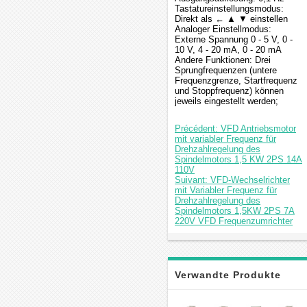
Tastatureinstellungsmodus:
Direkt als ← ▲ ▼ einstellen
Analoger Einstellmodus:
Externe Spannung 0 - 5 V, 0 -
10 V, 4 - 20 mA, 0 - 20 mA
Andere Funktionen: Drei
Sprungfrequenzen (untere
Frequenzgrenze, Startfrequenz
und Stoppfrequenz) können
jeweils eingestellt werden;
Précédent: VFD Antriebsmotor
mit variabler Frequenz für
Drehzahlregelung des
Spindelmotors 1,5 KW 2PS 14A
110V
Suivant: VFD-Wechselrichter
mit Variabler Frequenz für
Drehzahlregelung des
Spindelmotors 1,5KW 2PS 7A
220V VFD Frequenzumrichter
Verwandte Produkte