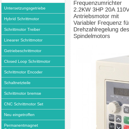
Frequenzumrichter
Untersetzungsgetriebe
2.2KW 3HP 20A 110
Antriebsmotor mit
Hybrid Schrittmotor
Variabler Frequenz fü
Drehzahlregelung de
Schrittmotor Treiber
Spindelmotors
Linearer Schrittmotor
Getriebeschrittmotor
Closed Loop Schrittmotor
Schrittmotor Encoder
Schaltnetzteile
Schrittmotor bremse
CNC Schrittmotor Set
Neu eingetroffen
Permanentmagnet