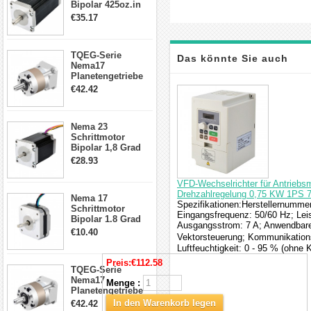
Bipolar 425oz.in
4.2A 57x57x114mm
€35.17
4 Draht Hybrid
Schrittmotor
TQEG-Serie
Das könnte Sie auch
Nema17
Planetengetriebe
5:1 Spiel 15Arc-
interessieren
€42.42
min für Nema 17
Getriebe
Schrittmotor
Nema 23
Schrittmotor
Bipolar 1,8 Grad
2,83Nm 4 A 2,26V
€28.93
CNC Hybrid-
Schrittmotor mit 8
VFD-Wechselrichter für Antriebsm
Anschlüssen
Drehzahlregelung 0,75 KW 1PS 
Nema 17
Spezifikationen:Herstellernumme
Schrittmotor
Eingangsfrequenz: 50/60 Hz; Lei
Bipolar 1.8 Grad
Ausgangsstrom: 7 A; Anwendbare
8.7Ncm 1A 3.5V 4
€10.40
Vektorsteuerung; Kommunikations
Draden Hybrid-
Luftfeuchtigkeit: 0 - 95 % (ohne 
Schrittmotor
Preis:
€112.58
TQEG-Serie
Nema17
Menge :
Planetengetriebe
10:1 Spiel 15Arc-
In den Warenkorb legen
€42.42