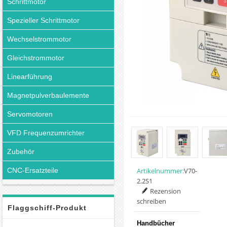
Schrittmotor
Spezieller Schrittmotor
Wechselstrommotor
Gleichstrommotor
Linearführung
Magnetpulverbaulemente
Servomotoren
VFD Frequenzumrichter
Zubehör
CNC-Ersatzteile
Artikelnummer:
V70-
2.2S1
Rezension
schreiben
Flaggschiff-Produkt
Handbücher