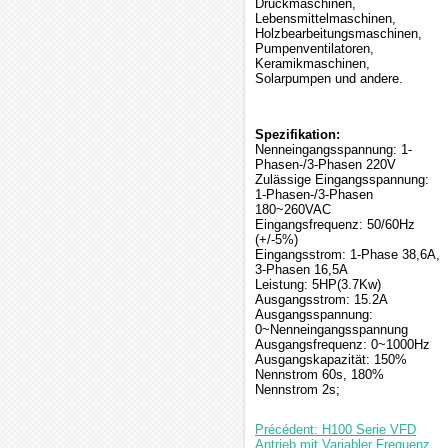
Druckmaschinen,
Lebensmittelmaschinen,
Holzbearbeitungsmaschinen,
Pumpenventilatoren,
Keramikmaschinen,
Solarpumpen und andere.
Spezifikation:
Nenneingangsspannung: 1-
Phasen-/3-Phasen 220V
Zulässige Eingangsspannung:
1-Phasen-/3-Phasen
180~260VAC
Eingangsfrequenz: 50/60Hz
(+/-5%)
Eingangsstrom: 1-Phase 38,6A,
3-Phasen 16,5A
Leistung: 5HP(3.7Kw)
Ausgangsstrom: 15.2A
Ausgangsspannung:
0~Nenneingangsspannung
Ausgangsfrequenz: 0~1000Hz
Ausgangskapazität: 150%
Nennstrom 60s, 180%
Nennstrom 2s;
Précédent: H100 Serie VFD
Antrieb mit Variabler Frequenz