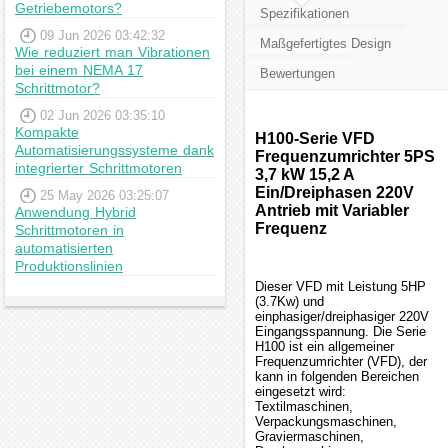
Getriebemotors?
Spezifikationen
09 Jun 2026 03:42:32
Maßgefertigtes Design
Wie reduziert man Vibrationen
bei einem NEMA 17
Bewertungen
Schrittmotor?
02 Jun 2026 03:35:10
Kompakte
H100-Serie VFD
Automatisierungssysteme dank
Frequenzumrichter 5PS
integrierter Schrittmotoren
3,7 kW 15,2 A
Ein/Dreiphasen 220V
25 May 2026 03:25:07
Antrieb mit Variabler
Anwendung Hybrid
Frequenz
Schrittmotoren in
automatisierten
Produktionslinien
Dieser VFD mit Leistung 5HP
(3.7Kw) und
einphasiger/dreiphasiger 220V
Eingangsspannung. Die Serie
H100 ist ein allgemeiner
Frequenzumrichter (VFD), der
kann in folgenden Bereichen
eingesetzt wird:
Textilmaschinen,
Verpackungsmaschinen,
Graviermaschinen,