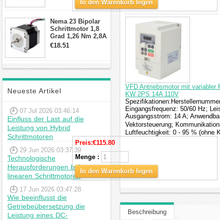
min für Nema 17
In den Warenkorb legen
Getriebe
Schrittmotor
Nema 23 Bipolar
Schrittmotor 1,8
Grad 1,26 Nm 2,8A
2,5V 4 Drähte
€18.51
23hs22-2804s
Hybrid-
Schrittmotor
VFD Antriebsmotor mit variabler 
Neueste Artikel
KW 2PS 14A 110V
Spezifikationen:Herstellernumme
Eingangsfrequenz: 50/60 Hz; Lei
07 Jul 2026 03:46:14
Ausgangsstrom: 14 A; Anwendbar
Einfluss der Last auf die
Vektorsteuerung; Kommunikations
Leistung von Hybrid
Luftfeuchtigkeit: 0 - 95 % (ohne 
Schrittmotoren
Preis:
€115.80
29 Jun 2026 03:37:39
Menge :
Technologische
Herausforderungen bei
In den Warenkorb legen
linearen Schrittmotoren
17 Jun 2026 03:47:28
Wie beeinflusst die
Getriebeübersetzung die
Beschreibung
Leistung eines DC-