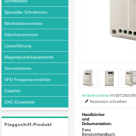
Schrittmotor
Spezieller Schrittmotor
Wechselstrommotor
Gleichstrommotor
Linearführung
Magnetpulverbaulemente
Servomotoren
VFD Frequenzumrichter
Zubehör
Artikelnummer:
H100T20037B
Rezension schreiben
CNC-Ersatzteile
Handbücher
und
Dokumentation:
Flaggschiff-Produkt
Easy
Benutzerhandbuch: