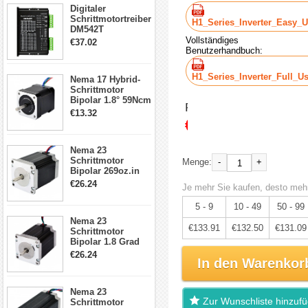
Digitaler
Schrittmotortreiber
H1_Series_Inverter_Easy_
DM542T
Schrittmotor
Vollständiges
€37.02
Treiber 1.0-4.2A 20-
Benutzerhandbuch:
50VDC für Nema
17, 23, 24
H1_Series_Inverter_Full_U
Nema 17 Hybrid-
Schrittmotor
Schrittmotor
Bipolar 1.8° 59Ncm
Preis:
2A 4 Drähte mit 1m
€13.32
€140.96
Kabel & Stecker
für 3D
Drucker/CNC
Nema 23
Schrittmotor
-
+
Menge:
Bipolar 269oz.in
2,8A 57x57x76mm
€26.24
Je mehr Sie kaufen, desto mehr
4-Draht-
Schrittmotor
5 - 9
10 - 49
50 - 99
23HS30-2804S
Nema 23
€133.91
€132.50
€131.09
Schrittmotor
Bipolar 1.8 Grad
1.9Nm 3A 3.36V 4
€26.24
In den Warenkor
Drähte CNC
Schrittmotor DIY
CNC Fräse
Nema 23
Zur Wunschliste hinzuf
Schrittmotor