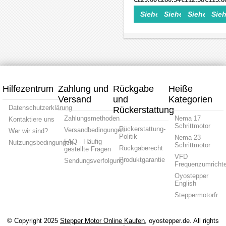
220V
7,5
17,5A
mit
Frequ
Siehe Einzelheiten>
Siehe Einzelheite
Siehe Einz
Sieh
PS
380V
variabler
für
5,5
Antriebsmotor
Frequenz
Drehza
kW
mit
für
des
23 A
variabler
Spindelmotor-
Spind
Dreiphasen
Frequenz
Drehzahlrege
1,5
220V-
für
0,75
KW
Antrieb
Drehzahlregelung
KW
2PS
mit
des
1PS
14A
Variabler
Spindelmotors
7A
110V
Frequenz
110V
Hilfezentrum
Zahlung und
Rückgabe
Heiße
Versand
und
Kategorien
Datenschutzerklärung
Rückerstattung
Zahlungsmethoden
Nema 17
Kontaktiere uns
Schrittmotor
Rückerstattung-
Versandbedingungen
Wer wir sind?
Politik
Nema 23
FAQ - Häufig
Nutzungsbedingungen
Schrittmotor
Rückgaberecht
gestellte Fragen
VFD
Produktgarantie
Sendungsverfolgung
Frequenzumrichte
Oyostepper
English
Steppermotorfr
© Copyright 2025
Stepper Motor Online Kaufen
, oyostepper.de. All rights