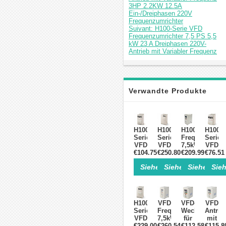
3HP 2.2KW 12.5A
Ein-/Dreiphasen 220V
Frequenzumrichter
Suivant: H100-Serie VFD
Frequenzumrichter 7,5 PS 5,5
kW 23 A Dreiphasen 220V-
Antrieb mit Variabler Frequenz
Verwandte Produkte
H100
H100-
H100
H100
Serie
Serie
Frequenzumri
Serie
VFD
VFD
7,5kW
VFD
Antrieb
€104.75
Antrieb
€250.80
220V/380V
€209.99
Freque
€76.51
mit
mit
Drehstrom
2HP
Siehe Einzelheiten>
Siehe Einzelheite
Siehe Einz
Sieh
Variabler
variabler
für
1.5KW
Frequenz
Frequenz
CNC
7A
3HP
10
Spindeln
Einpha
2.2KW
PS
220V
12.5A
7,5
Antrie
H100-
VFD
VFD-
VFD
Ein-/Dreiphasen
kW
mit
Serie
Frequenzumrichter
Wechselrichte
Antrie
220V
31 A
Variab
VFD
7,5kW
für
mit
Frequenzumrichter
Dreiphasen
Frequ
Frequenzumrichter
€229.00
10PS
€260.54
Antriebsmoto
€112.58
variabl
€115.8