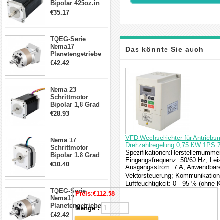
Bipolar 425oz.in
4.2A 57x57x114mm
€35.17
4 Draht Hybrid
Schrittmotor
TQEG-Serie
Nema17
Das könnte Sie auch
Planetengetriebe
5:1 Spiel 15Arc-
€42.42
min für Nema 17
interessieren
Getriebe
Schrittmotor
Nema 23
Schrittmotor
Bipolar 1,8 Grad
2,83Nm 4 A 2,26V
€28.93
CNC Hybrid-
Schrittmotor mit 8
Anschlüssen
VFD-Wechselrichter für Antriebsm
Nema 17
Drehzahlregelung 0,75 KW 1PS 
Schrittmotor
Spezifikationen:Herstellernumme
Bipolar 1.8 Grad
Eingangsfrequenz: 50/60 Hz; Lei
8.7Ncm 1A 3.5V 4
€10.40
Ausgangsstrom: 7 A; Anwendbare
Draden Hybrid-
Vektorsteuerung; Kommunikations
Schrittmotor
Luftfeuchtigkeit: 0 - 95 % (ohne 
TQEG-Serie
Preis:
€112.58
Nema17
Planetengetriebe
Menge :
10:1 Spiel 15Arc-
€42.42