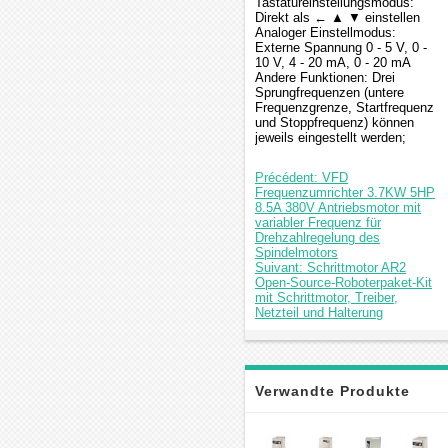
Tastatureinstellungsmodus:
Direkt als ← ▲ ▼ einstellen
Analoger Einstellmodus:
Externe Spannung 0 - 5 V, 0 -
10 V, 4 - 20 mA, 0 - 20 mA
Andere Funktionen: Drei
Sprungfrequenzen (untere
Frequenzgrenze, Startfrequenz
und Stoppfrequenz) können
jeweils eingestellt werden;
Précédent: VFD
Frequenzumrichter 3.7KW 5HP
8.5A 380V Antriebsmotor mit
variabler Frequenz für
Drehzahlregelung des
Spindelmotors
Suivant: Schrittmotor AR2
Open-Source-Roboterpaket-Kit
mit Schrittmotor, Treiber,
Netzteil und Halterung
Verwandte Produkte