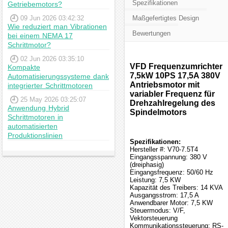
Spezifikationen
Getriebemotors?
09 Jun 2026 03:42:32
Maßgefertigtes Design
Wie reduziert man Vibrationen
Bewertungen
bei einem NEMA 17
Schrittmotor?
02 Jun 2026 03:35:10
VFD Frequenzumrichter
Kompakte
7,5kW 10PS 17,5A 380V
Automatisierungssysteme dank
Antriebsmotor mit
integrierter Schrittmotoren
variabler Frequenz für
25 May 2026 03:25:07
Drehzahlregelung des
Anwendung Hybrid
Spindelmotors
Schrittmotoren in
automatisierten
Produktionslinien
Spezifikationen:
Hersteller #: V70-7.5T4
Eingangsspannung: 380 V
(dreiphasig)
Eingangsfrequenz: 50/60 Hz
Leistung: 7,5 KW
Kapazität des Treibers: 14 KVA
Ausgangsstrom: 17,5 A
Anwendbarer Motor: 7,5 KW
Steuermodus: V/F,
Vektorsteuerung
Kommunikationssteuerung: RS-