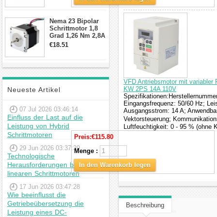
min für Nema 17
Getriebe
Schrittmotor
Nema 23 Bipolar
Schrittmotor 1,8
Grad 1,26 Nm 2,8A
2,5V 4 Drähte
€18.51
23hs22-2804s
Hybrid-
Schrittmotor
VFD Antriebsmotor mit variabler 
KW 2PS 14A 110V
Neueste Artikel
Spezifikationen:Herstellernumme
Eingangsfrequenz: 50/60 Hz; Lei
07 Jul 2026 03:46:14
Ausgangsstrom: 14 A; Anwendbar
Einfluss der Last auf die
Vektorsteuerung; Kommunikations
Leistung von Hybrid
Luftfeuchtigkeit: 0 - 95 % (ohne 
Schrittmotoren
Preis:
€115.80
29 Jun 2026 03:37:39
Menge :
Technologische
Herausforderungen bei
In den Warenkorb legen
linearen Schrittmotoren
17 Jun 2026 03:47:28
Wie beeinflusst die
Getriebeübersetzung die
Beschreibung
Leistung eines DC-