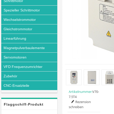
Schrittmotor
Spezieller Schrittmotor
Wechselstrommotor
Gleichstrommotor
Linearführung
Magnetpulverbaulemente
Servomotoren
VFD Frequenzumrichter
Zubehör
CNC-Ersatzteile
Artikelnummer:
V70-
7.5T4
Rezension
Flaggschiff-Produkt
schreiben