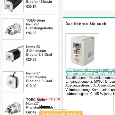
Bipolar 425oz.in
4.2A 57x57x114mm
€35.17
4 Draht Hybrid
Schrittmotor
TQEG-Serie
Das könnte Sie auch
Nema17
Planetengetriebe
5:1 Spiel 15Arc-
€42.42
interessieren
min für Nema 17
Getriebe
Schrittmotor
Nema 23
Schrittmotor
Bipolar 1,8 Grad
2,83Nm 4 A 2,26V
€28.93
CNC Hybrid-
Schrittmotor mit 8
Anschlüssen
VFD-Wechselrichter für Antriebsm
Nema 17
Drehzahlregelung 0,75 KW 1PS 
Schrittmotor
Spezifikationen:Herstellernumme
Bipolar 1.8 Grad
Eingangsfrequenz: 50/60 Hz; Lei
8.7Ncm 1A 3.5V 4
Ausgangsstrom: 7 A; Anwendbare
€10.40
Draden Hybrid-
Vektorsteuerung; Kommunikations
Schrittmotor
Luftfeuchtigkeit: 0 - 95 % (ohne 
Preis:
€112.58
TQEG-Serie
Nema17
Menge :
Planetengetriebe
10:1 Spiel 15Arc-
€42.42
In den Warenkorb legen