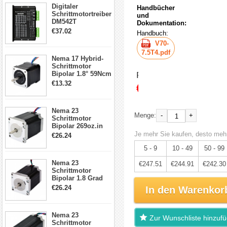
Digitaler
Handbücher
Schrittmotortreiber
und
DM542T
Dokumentation:
Schrittmotor
€37.02
Handbuch:
Treiber 1.0-4.2A 20-
V70-
50VDC für Nema
17, 23, 24
7.5T4.pdf
Nema 17 Hybrid-
Schrittmotor
Schrittmotor
Bipolar 1.8° 59Ncm
Preis:
2A 4 Drähte mit 1m
€13.32
€260.54
Kabel & Stecker
für 3D
Drucker/CNC
Nema 23
-
+
Menge:
Schrittmotor
Bipolar 269oz.in
2,8A 57x57x76mm
Je mehr Sie kaufen, desto mehr
€26.24
4-Draht-
5 - 9
10 - 49
50 - 99
Schrittmotor
23HS30-2804S
Nema 23
€247.51
€244.91
€242.30
Schrittmotor
Bipolar 1.8 Grad
1.9Nm 3A 3.36V 4
€26.24
In den Warenkor
Drähte CNC
Schrittmotor DIY
CNC Fräse
Nema 23
Zur Wunschliste hinzuf
Schrittmotor