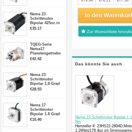
€79.04
€78.21
€77.38
Drähte CNC
Schrittmotor DIY
CNC Fräse
Nema 23
In den Warenkor
Schrittmotor
Bipolar 425oz.in
4.2A 57x57x114mm
€35.17
Zur Wunschliste hinzuf
4 Draht Hybrid
Schrittmotor
TQEG-Serie
Nema17
Planetengetriebe
5:1 Spiel 15Arc-
€42.42
min für Nema 17
Das könnte Sie auch
Getriebe
Schrittmotor
Nema 23
interessieren
Schrittmotor
Bipolar 1,8 Grad
2,83Nm 4 A 2,26V
€28.93
CNC Hybrid-
Schrittmotor mit 8
Anschlüssen
Nema 17
Schrittmotor
Bipolar 1.8 Grad
Nema 23 Schrittmotor Bipolar 1
8.7Ncm 1A 3.5V 4
€10.40
Nm
Draden Hybrid-
Hersteller #: 23HS22-2804D;Motor
Schrittmotor
1.26Nm(178.4oz.in);Stromspann