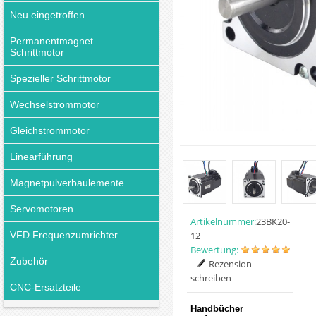
Neu eingetroffen
Permanentmagnet
Schrittmotor
Spezieller Schrittmotor
Wechselstrommotor
Gleichstrommotor
Linearführung
Magnetpulverbaulemente
Servomotoren
Artikelnummer:
23BK20-
VFD Frequenzumrichter
12
Bewertung:
Zubehör
Rezension
schreiben
CNC-Ersatzteile
Handbücher