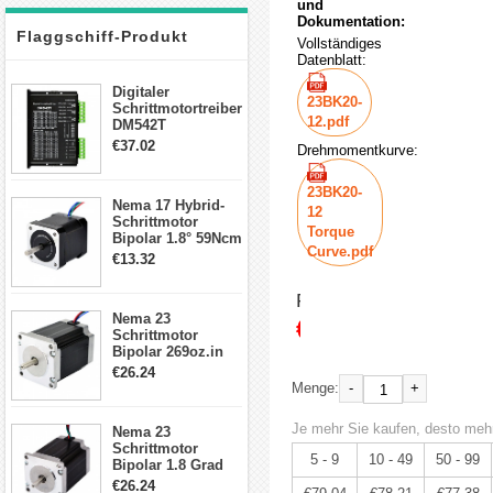
und
Dokumentation:
Flaggschiff-Produkt
Vollständiges
Datenblatt:
Digitaler
23BK20-
Schrittmotortreiber
12.pdf
DM542T
Schrittmotor
€37.02
Drehmomentkurve:
Treiber 1.0-4.2A 20-
50VDC für Nema
17, 23, 24
23BK20-
Nema 17 Hybrid-
Schrittmotor
12
Schrittmotor
Torque
Bipolar 1.8° 59Ncm
Curve.pdf
2A 4 Drähte mit 1m
€13.32
Kabel & Stecker
für 3D
Preis:
Drucker/CNC
Nema 23
€83.20
Schrittmotor
Bipolar 269oz.in
2,8A 57x57x76mm
€26.24
4-Draht-
-
+
Menge:
Schrittmotor
23HS30-2804S
Je mehr Sie kaufen, desto mehr
Nema 23
Schrittmotor
5 - 9
10 - 49
50 - 99
Bipolar 1.8 Grad
1.9Nm 3A 3.36V 4
€26.24