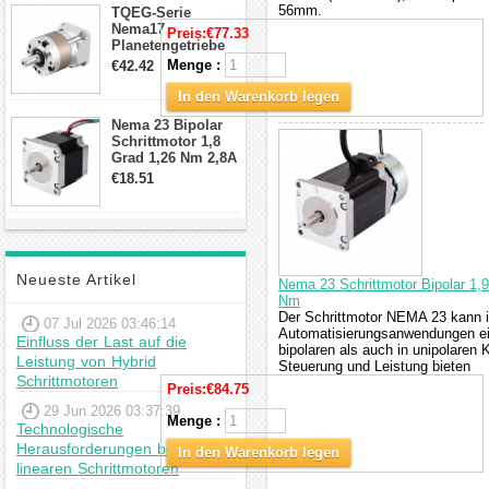
56mm.
TQEG-Serie
Nema17
Preis:
€77.33
Planetengetriebe
10:1 Spiel 15Arc-
Menge :
€42.42
min für Nema 17
Getriebe
In den Warenkorb legen
Schrittmotor
Nema 23 Bipolar
Schrittmotor 1,8
Grad 1,26 Nm 2,8A
2,5V 4 Drähte
€18.51
23hs22-2804s
Hybrid-
Schrittmotor
Neueste Artikel
Nema 23 Schrittmotor Bipolar 1
Nm
Der Schrittmotor NEMA 23 kann i
07 Jul 2026 03:46:14
Automatisierungsanwendungen ein
Einfluss der Last auf die
bipolaren als auch in unipolaren K
Leistung von Hybrid
Steuerung und Leistung bieten
Schrittmotoren
Preis:
€84.75
29 Jun 2026 03:37:39
Menge :
Technologische
Herausforderungen bei
In den Warenkorb legen
linearen Schrittmotoren