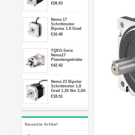
2,83Nm 4 A 2,26V
€28.93
CNC Hybrid-
Schrittmotor mit 8
Anschlüssen
Nema 17
Schrittmotor
Bipolar 1.8 Grad
8.7Ncm 1A 3.5V 4
€10.40
Draden Hybrid-
Schrittmotor
TQEG-Serie
Nema17
Planetengetriebe
10:1 Spiel 15Arc-
€42.42
min für Nema 17
Getriebe
Schrittmotor
Nema 23 Bipolar
Schrittmotor 1,8
Grad 1,26 Nm 2,8A
2,5V 4 Drähte
€18.51
23hs22-2804s
Hybrid-
Schrittmotor
Neueste Artikel