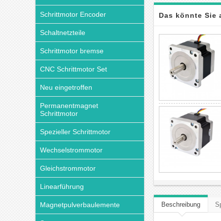
Schrittmotor Encoder
Das könnte Sie 
Schaltnetzteile
Schrittmotor bremse
CNC Schrittmotor Set
Neu eingetroffen
Permanentmagnet
Schrittmotor
Spezieller Schrittmotor
Wechselstrommotor
Gleichstrommotor
Linearführung
Magnetpulverbaulemente
Beschreibung
Sp