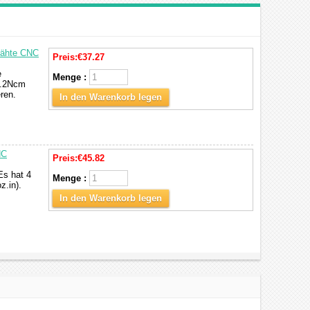
rähte CNC
Preis:
€37.27
e
Menge :
2.2Ncm
ren.
In den Warenkorb legen
NC
Preis:
€45.82
Es hat 4
Menge :
z.in).
In den Warenkorb legen