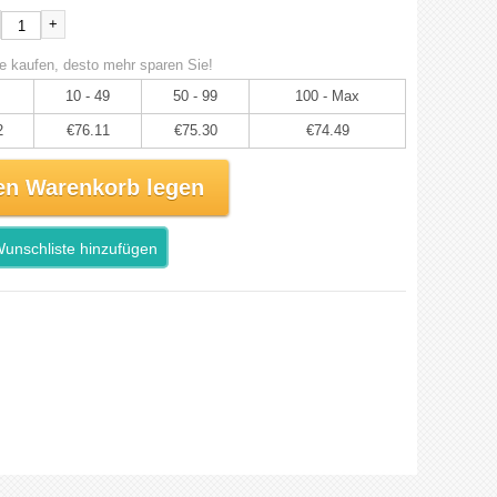
+
e kaufen, desto mehr sparen Sie!
10 - 49
50 - 99
100 - Max
2
€76.11
€75.30
€74.49
en Warenkorb legen
unschliste hinzufügen