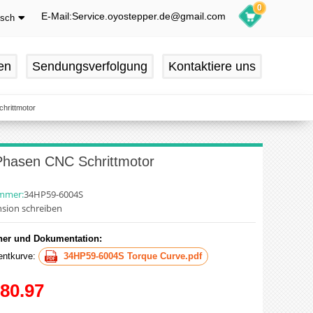
0
E-Mail:Service.oyostepper.de@gmail.com
tsch
glish
utsch
en
Sendungsverfolgung
Kontaktiere uns
ançais
pañol
hrittmotor
 Phasen CNC Schrittmotor
ummer:
34HP59-6004S
sion schreiben
er und Dokumentation:
ntkurve:
34HP59-6004S Torque Curve.pdf
80.97