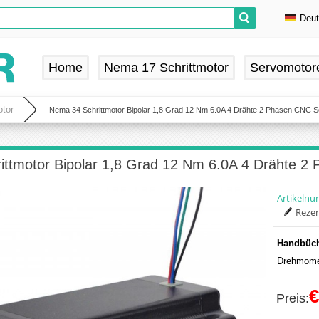
Deu
En
De
Home
Nema 17 Schrittmotor
Servomotor
Fr
Es
tor
Nema 34 Schrittmotor Bipolar 1,8 Grad 12 Nm 6.0A 4 Drähte 2 Phasen CNC Sc
ttmotor Bipolar 1,8 Grad 12 Nm 6.0A 4 Drähte 2
Artikeln
Rezen
Handbüch
Drehmome
€
Preis: