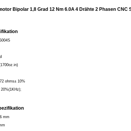
motor Bipolar 1,8 Grad 12 Nm 6.0A 4 Drähte 2 Phasen CNC 
ifikation
-6004S
ad
1700oz.in)
.72 ohms± 10%
 ± 20%(1KHz);
ezifikation
86 mm
 mm