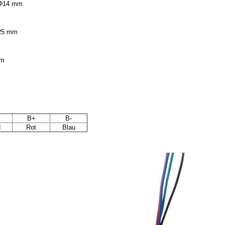
 Φ14 mm
 25 mm
mm
B+
B-
N
Rot
Blau