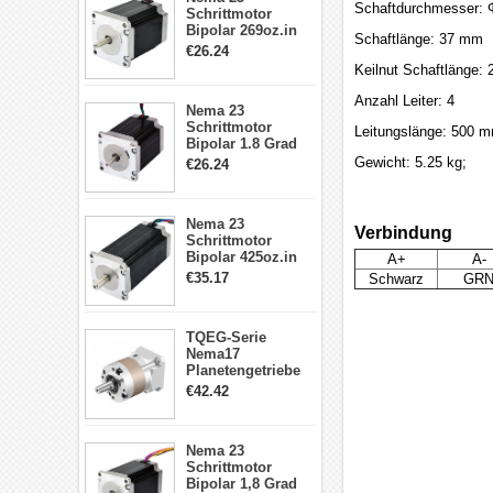
Schaftdurchmesser:
Schrittmotor
Bipolar 269oz.in
Schaftlänge: 37 mm
2,8A 57x57x76mm
€26.24
4-Draht-
Keilnut Schaftlänge:
Schrittmotor
23HS30-2804S
Anzahl Leiter: 4
Nema 23
Schrittmotor
Leitungslänge: 500 
Bipolar 1.8 Grad
1.9Nm 3A 3.36V 4
Gewicht: 5.25 kg;
€26.24
Drähte CNC
Schrittmotor DIY
CNC Fräse
Nema 23
Verbindung
Schrittmotor
Bipolar 425oz.in
A+
A-
4.2A 57x57x114mm
€35.17
Schwarz
GR
4 Draht Hybrid
Schrittmotor
TQEG-Serie
Nema17
Planetengetriebe
5:1 Spiel 15Arc-
€42.42
min für Nema 17
Getriebe
Schrittmotor
Nema 23
Schrittmotor
Bipolar 1,8 Grad