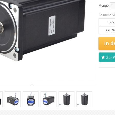
-
Menge:
Je mehr Si
5 - 9
€76.9
In d
Zur W