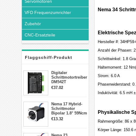
Servomotoren
Nema 34 Schritt
VFD Frequenzumrichter
Zubehör
Elektrische Spez
CNC-Ersatzteile
Hersteller #: 34HP59
Anzahl der Phasen: 2
Flaggschiff-Produkt
Schrittwinkel: 1.8 Gr
Haltemoment: 12 Nm(
Digitaler
Strom: 6.0 A
Schrittmotortreiber
DM542T
Phasenwiderstand: 0
Schrittmotor
€37.02
Treiber 1.0-4.2A 20-
Induktivität: 6.5 mH
50VDC für Nema
17, 23, 24
Nema 17 Hybrid-
Schrittmotor
Schrittmotor
Physikalische Sp
Bipolar 1.8° 59Ncm
2A 4 Drähte mit 1m
€13.32
Rahmengröße: 86 x 
Kabel & Stecker
für 3D
Körper Länge: 150.6
Drucker/CNC
Nema 23