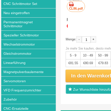
CNC Schrittmotor Set
CL86.pdf
Neu eingetroffen
Preis:
Permanentmagnet
€85.84
Schrittmotor
Spezieller Schrittmotor
-
+
Menge:
Wechselstrommotor
Je mehr Sie kaufen, desto mehr
Gleichstrommotor
5 - 9
10 - 49
50 - 99
Linearführung
€81.55
€80.69
€79.83
Magnetpulverbaulemente
In den Warenkor
Servomotoren
Zur Wunschliste hinzuf
VFD Frequenzumrichter
Zubehör
CNC-Ersatzteile