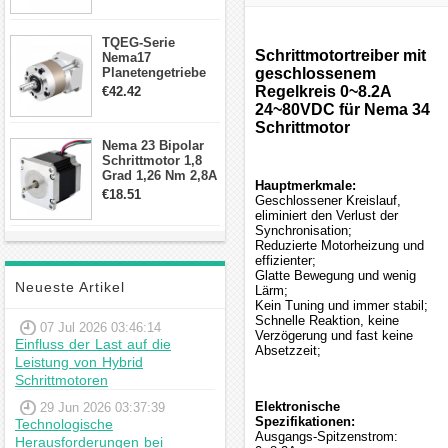
Schrittmotor
TQEG-Serie
Schrittmotortreiber mit
Nema17
Planetengetriebe
geschlossenem
10:1 Spiel 15Arc-
Regelkreis 0~8.2A
€42.42
min für Nema 17
24~80VDC für Nema 34
Getriebe
Schrittmotor
Schrittmotor
Nema 23 Bipolar
Schrittmotor 1,8
Grad 1,26 Nm 2,8A
Hauptmerkmale:
2,5V 4 Drähte
€18.51
Geschlossener Kreislauf,
23hs22-2804s
eliminiert den Verlust der
Hybrid-
Synchronisation;
Schrittmotor
Reduzierte Motorheizung und
effizienter;
Glatte Bewegung und wenig
Neueste Artikel
Lärm;
Kein Tuning und immer stabil;
Schnelle Reaktion, keine
07 Jul 2026 03:46:14
Verzögerung und fast keine
Einfluss der Last auf die
Absetzzeit;
Leistung von Hybrid
Schrittmotoren
Elektronische
29 Jun 2026 03:37:39
Spezifikationen:
Technologische
Ausgangs-Spitzenstrom:
Herausforderungen bei