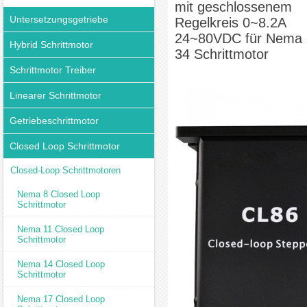
mit geschlossenem
Untersetzungsgetriebe
Regelkreis 0~8.2A
24~80VDC für Nema
Hybrid Schrittmotor
34 Schrittmotor
Schrittmotor Treiber
Linearer Schrittmotor
Getriebeschrittmotor
Closed Loop Schrittmotor
Closed-Loop Schrittmotoren
Nema 8 Closed Loop
Schrittmotor
Nema 11 Closed Loop
Schrittmotor
Nema 14 Closed Loop
Schrittmotor
Nema 17 Closed Loop