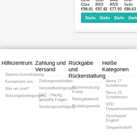
NEMA
Motoren
VDC
Closed-
RS57
RS556
Schritt
34
für
Loop-
€58.01
€97.42
0–7
€77.93
2,1-
0~8,2A
€80.63
Schrittmotoren
Nema
Schritttreiber
A
5,6
18~70
17,
Siehe Einzelheiten>
Siehe Einzelheite
Siehe Einz
Sieh
0~2,5A
20–
A
für
Nema
24~48VDC
50
20-
Nema
23,
für
VDC
50
34
Nema
Nema
Nema
VDC
Schrit
24
17
23
Integrierter
Schrit
Schrittmotor
RS485
Schritttreiber
Closed-
für
Loop-
Nema
Schritttreiber
17,
23,
Hilfezentrum
Zahlung und
Rückgabe
Heiße
24
Versand
und
Kategorien
Schrittmotor
Datenschutzerklärung
Rückerstattung
Zahlungsmethoden
Nema 17
Kontaktiere uns
Schrittmotor
Rückerstattung-
Versandbedingungen
Wer wir sind?
Politik
Nema 23
FAQ - Häufig
Nutzungsbedingungen
Schrittmotor
Rückgaberecht
gestellte Fragen
VFD
Produktgarantie
Sendungsverfolgung
Frequenzumrichte
Oyostepper
English
Steppermotorfr