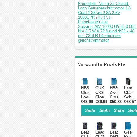
Précédent: Nema 23 Closed-
Loop Getriebeschrittmotor 1.8
Grad 1.25Nm 2.8A 2.6V
1000CPR mit 47:1
Planetengetriebe
Suivant: 24V 10000 U/min 0,008
Nm 8,5 W 0,72 A rund Ф22 x 40
mm 22BLR bürstenloser
gleichstrommotor
Verwandte Produkte
HBS86H
OUKEDA
HB808C
Leads
Closed
OK2D86ECS
Zweiphasen
CL57
Loop
Closed
Closed
Schritt
Schrittmotortreiber
€43.99
Loop
€69.99
Loop
€50.86
€68.57
mit
für
Schrittmotortreiber
Schrittmotortr
gesch
Siehe Einzelheiten>
Siehe Einzelheite
Siehe Einz
Sieh
NEMA
0–
18–
Regelk
34
8A
80V
0–
86mm
18–
mit
8,0
Schrittmotoren
80V
für
A,
Hybrid-
DC
NEMA
24–
Leadshine
Leadshine
Leadshine
Gesch
Servoantrieb
für
17/23/24
48
CL42
CL2C-
DM2C-
Kreisla