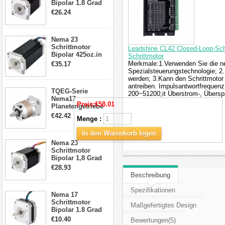
Bipolar 1.8 Grad
1.9Nm 3A 3.36V 4
€26.24
Drähte CNC
Schrittmotor DIY
CNC Fräse
Nema 23
Schrittmotor
Leadshine CL42 Closed-Loop-Sch
Bipolar 425oz.in
Schrittmotor
4.2A 57x57x114mm
Merkmale:1.Verwenden Sie die ne
€35.17
4 Draht Hybrid
Spezialsteuerungstechnologie; 2.
Schrittmotor
werden; 3.Kann den Schrittmotor
antreiben. Impulsantwortfrequenz 
TQEG-Serie
200~51200;it Überstrom-, Übersp
Nema17
Preis:
€58.01
Planetengetriebe
5:1 Spiel 15Arc-
€42.42
Menge :
min für Nema 17
Getriebe
In den Warenkorb legen
Schrittmotor
Nema 23
Schrittmotor
Bipolar 1,8 Grad
2,83Nm 4 A 2,26V
€28.93
CNC Hybrid-
Beschreibung
Schrittmotor mit 8
Anschlüssen
Spezifikationen
Nema 17
Schrittmotor
Maßgefertigtes Design
Bipolar 1.8 Grad
8.7Ncm 1A 3.5V 4
€10.40
Bewertungen(5)
Draden Hybrid-