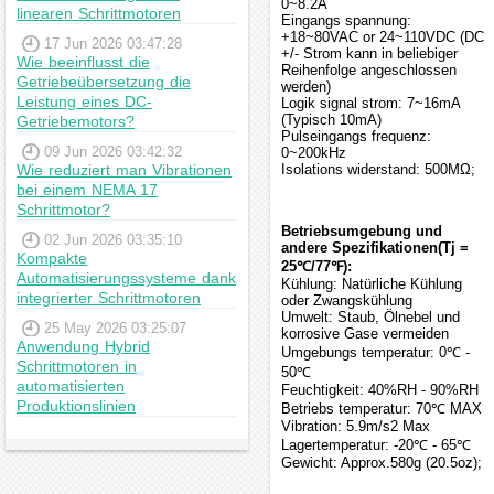
0~8.2A
linearen Schrittmotoren
Eingangs spannung:
+18~80VAC or 24~110VDC (DC
17 Jun 2026 03:47:28
+/- Strom kann in beliebiger
Wie beeinflusst die
Reihenfolge angeschlossen
Getriebeübersetzung die
werden)
Leistung eines DC-
Logik signal strom: 7~16mA
(Typisch 10mA)
Getriebemotors?
Pulseingangs frequenz:
09 Jun 2026 03:42:32
0~200kHz
Wie reduziert man Vibrationen
Isolations widerstand: 500MΩ;
bei einem NEMA 17
Schrittmotor?
Betriebsumgebung und
02 Jun 2026 03:35:10
andere Spezifikationen(Tj =
Kompakte
25℃/77℉):
Automatisierungssysteme dank
Kühlung: Natürliche Kühlung
integrierter Schrittmotoren
oder Zwangskühlung
Umwelt: Staub, Ölnebel und
25 May 2026 03:25:07
korrosive Gase vermeiden
Anwendung Hybrid
Umgebungs temperatur: 0℃ -
Schrittmotoren in
50℃
automatisierten
Feuchtigkeit: 40%RH - 90%RH
Produktionslinien
Betriebs temperatur: 70℃ MAX
Vibration: 5.9m/s2 Max
Lagertemperatur: -20℃ - 65℃
Gewicht: Approx.580g (20.5oz);