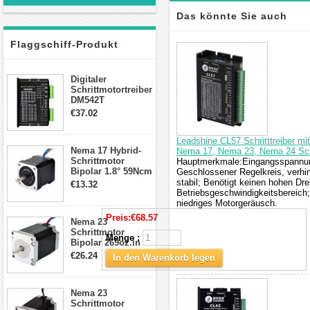
Das könnte Sie auch
Flaggschiff-Produkt
interessieren
Digitaler
Schrittmotortreiber
DM542T
Schrittmotor
€37.02
Treiber 1.0-4.2A 20-
50VDC für Nema
Leadshine CL57 Schritttreiber m
17, 23, 24
Nema 17 Hybrid-
Nema 17, Nema 23, Nema 24 Sch
Schrittmotor
Schrittmotor
Hauptmerkmale:Eingangsspannun
Bipolar 1.8° 59Ncm
Geschlossener Regelkreis, verhi
2A 4 Drähte mit 1m
stabil; Benötigt keinen hohen Dr
€13.32
Kabel & Stecker
Betriebsgeschwindigkeitsbereic
für 3D
niedriges Motorgeräusch.
Drucker/CNC
Preis:
€68.57
Nema 23
Schrittmotor
Menge :
Bipolar 269oz.in
2,8A 57x57x76mm
€26.24
In den Warenkorb legen
4-Draht-
Schrittmotor
23HS30-2804S
Nema 23
Schrittmotor