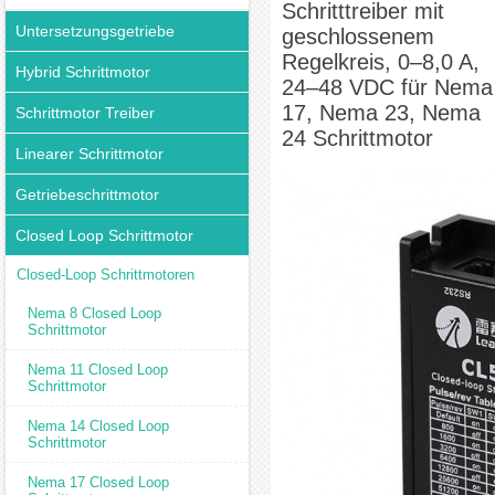
Schritttreiber mit
Schrittmotor
Untersetzungsgetriebe
geschlossenem
Regelkreis, 0–8,0 A,
Hybrid Schrittmotor
24–48 VDC für Nema
17, Nema 23, Nema
Schrittmotor Treiber
24 Schrittmotor
Linearer Schrittmotor
Getriebeschrittmotor
Closed Loop Schrittmotor
Closed-Loop Schrittmotoren
Nema 8 Closed Loop
Schrittmotor
Nema 11 Closed Loop
Schrittmotor
Nema 14 Closed Loop
Schrittmotor
Nema 17 Closed Loop