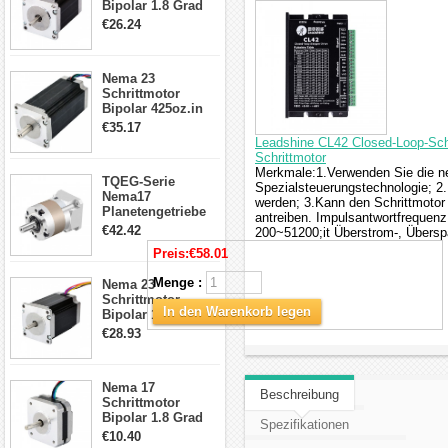
Bipolar 1.8 Grad
1.9Nm 3A 3.36V 4
€26.24
Drähte CNC
Schrittmotor DIY
CNC Fräse
Nema 23
Schrittmotor
Bipolar 425oz.in
4.2A 57x57x114mm
€35.17
4 Draht Hybrid
Leadshine CL42 Closed-Loop-Sch
Schrittmotor
Schrittmotor
Merkmale:1.Verwenden Sie die ne
TQEG-Serie
Spezialsteuerungstechnologie; 2.
Nema17
werden; 3.Kann den Schrittmotor
Planetengetriebe
antreiben. Impulsantwortfrequenz 
5:1 Spiel 15Arc-
€42.42
200~51200;it Überstrom-, Übersp
min für Nema 17
Preis:
€58.01
Getriebe
Schrittmotor
Menge :
Nema 23
Schrittmotor
In den Warenkorb legen
Bipolar 1,8 Grad
2,83Nm 4 A 2,26V
€28.93
CNC Hybrid-
Schrittmotor mit 8
Anschlüssen
Nema 17
Beschreibung
Schrittmotor
Bipolar 1.8 Grad
Spezifikationen
8.7Ncm 1A 3.5V 4
€10.40
Draden Hybrid-