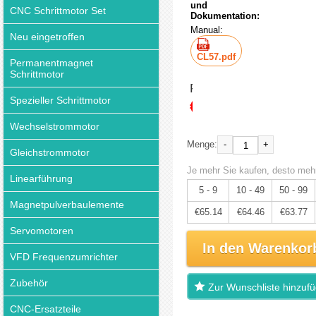
und
CNC Schrittmotor Set
Dokumentation:
Manual:
Neu eingetroffen
CL57.pdf
Permanentmagnet
Schrittmotor
Preis:
Spezieller Schrittmotor
€68.57
Wechselstrommotor
-
+
Menge:
Gleichstrommotor
Je mehr Sie kaufen, desto mehr
Linearführung
5 - 9
10 - 49
50 - 99
Magnetpulverbaulemente
€65.14
€64.46
€63.77
Servomotoren
In den Warenkor
VFD Frequenzumrichter
Zubehör
Zur Wunschliste hinzuf
CNC-Ersatzteile