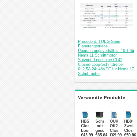
Précédent: TQEG-Serie
Planetengetriebe
Übersetzungsverhältnis 10:1 für
Nema 11 Schrittmotor
Suivant: Leadshine CL42
Closed-Loop-Schritttreiber
0~2,5A 24~48VDC für Nema 17
Schrittmotor
Verwandte Produkte
HBS86H
Schrittmotortreiber
OUKEDA
HB808
Closed
mit
OK2D86ECS
Zweip
Loop
geschlossenem
Closed
Close
Schrittmotortreiber
€43.99
Regelkreis
€85.84
Loop
€69.99
Loop
€50.86