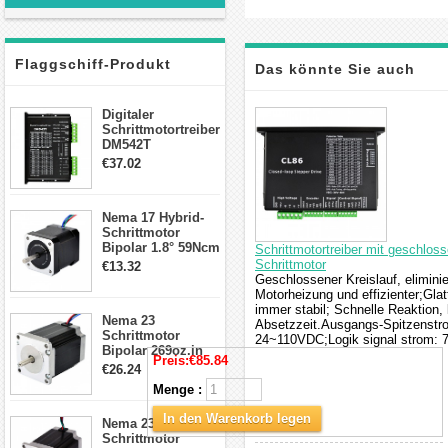
Flaggschiff-Produkt
Das könnte Sie auch
interessieren
Digitaler
Schrittmotortreiber
DM542T
Schrittmotor
€37.02
Treiber 1.0-4.2A 20-
50VDC für Nema
17, 23, 24
Nema 17 Hybrid-
Schrittmotor
Schrittmotor
Bipolar 1.8° 59Ncm
Schrittmotortreiber mit geschl
2A 4 Drähte mit 1m
Schrittmotor
€13.32
Kabel & Stecker
Geschlossener Kreislauf, eliminie
für 3D
Motorheizung und effizienter;Gl
Drucker/CNC
immer stabil; Schnelle Reaktion,
Nema 23
Absetzzeit.Ausgangs-Spitzenst
Schrittmotor
24~110VDC;Logik signal strom: 
Bipolar 269oz.in
Preis:
€85.84
2,8A 57x57x76mm
€26.24
4-Draht-
Menge :
Schrittmotor
23HS30-2804S
In den Warenkorb legen
Nema 23
Schrittmotor