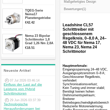
Maßgefertigtes Design
Schrittmotor
Bewertungen(1)
TQEG-Serie
Nema17
Planetengetriebe
10:1 Spiel 15Arc-
€42.42
Leadshine CL57
min für Nema 17
Getriebe
Schritttreiber mit
Schrittmotor
geschlossenem
Nema 23 Bipolar
Regelkreis, 0–8,0 A, 24–
Schrittmotor 1,8
48 VDC für Nema 17,
Grad 1,26 Nm 2,8A
2,5V 4 Drähte
Nema 23, Nema 24
€18.51
23hs22-2804s
Schrittmotor
Hybrid-
Schrittmotor
Hauptmerkmale:
Eingangsspannung 24–48 VDC,
Neueste Artikel
Ausgangsspitzenstrom 0–8 A;
Geschlossener Regelkreis,
07 Jul 2026 03:46:14
verhindert
Synchronisationsverlust;
Einfluss der Last auf die
Kein Tuning und immer stabil;
Leistung von Hybrid
Benötigt keinen hohen
Schrittmotoren
Drehmomentspielraum;
Breiterer
29 Jun 2026 03:37:39
Betriebsgeschwindigkeitsbereich;
Technologische
Reduzierte Motorerwärmung;
Herausforderungen bei
Sanfte Bewegung und niedriges