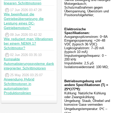
linearen Schrittmotoren
Motorgeräusch;
Schutzmaßnahmen gegen
17 Jun 2026 03:47:28
Überspannung, Überstrom und
Wie beeinflusst die
Positionsfolgefehler;
Getriebeübersetzung die
Leistung eines DC-
Getriebemotors?
Elektronische
Spezifikationen:
09 Jun 2026 03:42:32
Ausgangsspitzenstrom: 0~8A
Wie reduziert man Vibrationen
Eingangsspannung: +24~48
bei einem NEMA 17
VDC (typisch 36 VDC)
Schrittmotor?
Logiksignalstrom: 7–20 mA
(typisch 10 mA)
02 Jun 2026 03:35:10
Impulseingangsfrequenz: 0 ~
Kompakte
200 kHz
Impulsbreite: 2,5 μS
Automatisierungssysteme dank
Isolationswiderstand: 100 MΩ;
integrierter Schrittmotoren
25 May 2026 03:25:07
Anwendung Hybrid
Betriebsumgebung und
Schrittmotoren in
andere Spezifikationen (Tj =
automatisierten
25℃/77℉):
Produktionslinien
Kühlung: Natürliche Kühlung
oder Zwangskühlung
Umgebung: Staub, Ölnebel und
korrosive Gase vermeiden
Umgebungstemperatur: 0℃ –