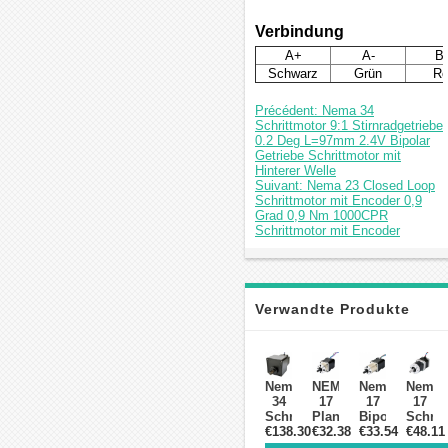
Verbindung
A+
A-
B
Schwarz
Grün
Ro
Précédent: Nema 34
Schrittmotor 9:1 Stirnradgetriebe
0.2 Deg L=97mm 2.4V Bipolar
Getriebe Schrittmotor mit
Hinterer Welle
Suivant: Nema 23 Closed Loop
Schrittmotor mit Encoder 0,9
Grad 0,9 Nm 1000CPR
Schrittmotor mit Encoder
Verwandte Produkte
Nema
NEMA
Nema
Nema
34
17
17
17
Schrittmotor
Planetengetriebe
Bipolarer
Schrit
€138.30
9:1
Schrittmotor
€32.38
Schrittmotor
€33.54
€48.11
0.36
Stirnradgetriebe
5:1
17HS19-
Grad