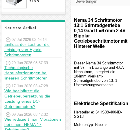
€18.51
Bewertungen
23hs22-2804s
Hybrid-
Schrittmotor
Nema 34 Schrittmotor
13:1 Stirnradgetriebe
Neueste Artikel
0,14 Grad L=97mm 2.4V
Bipolar
07 Jul 2026 03:46:14
Getriebeschrittmotor mit
Einfluss der Last auf die
Hinterer Welle
Leistung von Hybrid
Schrittmotoren
29 Jun 2026 03:37:39
Dieser Nema 34 Schrittmotor
Technologische
mit 97mm Baulänge und 4,0A
Nennstrom, integriert ein
Herausforderungen bei
104mm Vierkant-
linearen Schrittmotoren
Stirnradgetriebe von 13: 1
Übersetzungsverhältnis.
17 Jun 2026 03:47:28
Wie beeinflusst die
Getriebeübersetzung die
Leistung eines DC-
Elektrische Spezifikation
Getriebemotors?
Hersteller #: 34HS38-4004D-
09 Jun 2026 03:42:32
SG13
Wie reduziert man Vibrationen
bei einem NEMA 17
Motorentyp: Bipolar
Schrittmotor?