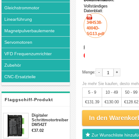
Vollständiges
Gleichstrommotor
Datenblatt:
Linearführung
34HS38-
4004D-
Magnetpulverbaulemente
SG13.pdf
Servomotoren
Preis:
€138.30
VFD Frequenzumrichter
Zubehör
-
+
Menge:
CNC-Ersatzteile
Je mehr Sie kaufen, desto mehr
5 - 9
10 - 49
50 - 99
Flaggschiff-Produkt
€131.39
€130.00
€128.62
Digitaler
In den Warenkor
Schrittmotortreiber
DM542T
Schrittmotor
€37.02
Treiber 1.0-4.2A 20-
Zur Wunschliste hinzuf
50VDC für Nema