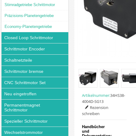
Stirnradgetriebe Schrittmotor
Präzisions-Planetengetriebe
Economy-Planetengetriebe
Closed Loop Schrittmotor
Schrittmotor Encoder
Schaltnetzteile
Schrittmotor bremse
CNC Schrittmotor Set
Neu eingetroffen
Artikelnummer:
34HS38-
4004D-SG13
Permanentmagnet
Rezension
Schrittmotor
schreiben
Spezieller Schrittmotor
Handbücher
und
Wechselstrommotor
Dokumentation: