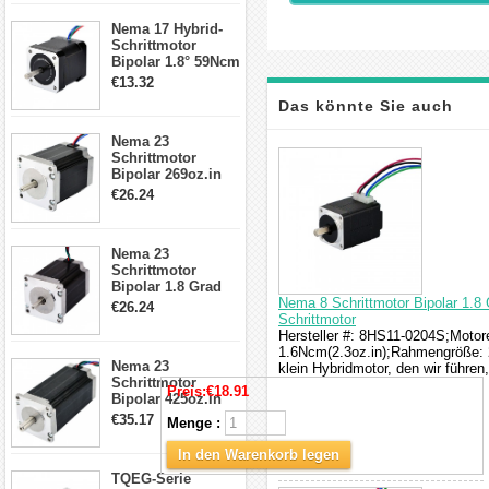
17, 23, 24
Nema 17 Hybrid-
Schrittmotor
Schrittmotor
Bipolar 1.8° 59Ncm
2A 4 Drähte mit 1m
€13.32
Kabel & Stecker
Das könnte Sie auch
für 3D
Drucker/CNC
Nema 23
interessieren
Schrittmotor
Bipolar 269oz.in
2,8A 57x57x76mm
€26.24
4-Draht-
Schrittmotor
23HS30-2804S
Nema 23
Schrittmotor
Bipolar 1.8 Grad
1.9Nm 3A 3.36V 4
Nema 8 Schrittmotor Bipolar 1.8 
€26.24
Drähte CNC
Schrittmotor
Schrittmotor DIY
Hersteller #: 8HS11-0204S;Motore
CNC Fräse
1.6Ncm(2.3oz.in);Rahmengröße: 2
Nema 23
klein Hybridmotor, den wir führe
Schrittmotor
Preis:
€18.91
Bipolar 425oz.in
4.2A 57x57x114mm
€35.17
Menge :
4 Draht Hybrid
Schrittmotor
In den Warenkorb legen
TQEG-Serie