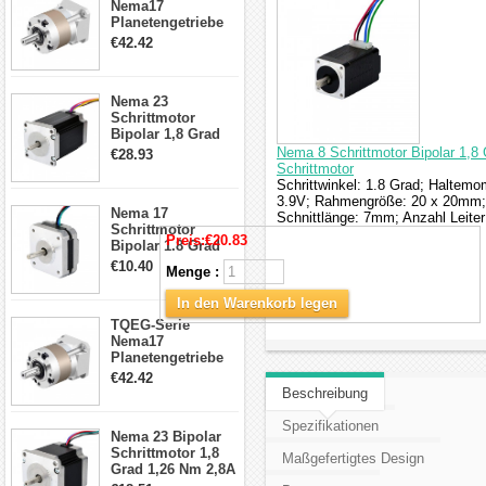
Nema17
Planetengetriebe
5:1 Spiel 15Arc-
€42.42
min für Nema 17
Getriebe
Schrittmotor
Nema 23
Schrittmotor
Bipolar 1,8 Grad
2,83Nm 4 A 2,26V
Nema 8 Schrittmotor Bipolar 1,8
€28.93
CNC Hybrid-
Schrittmotor
Schrittmotor mit 8
Schrittwinkel: 1.8 Grad; Haltem
Anschlüssen
3.9V; Rahmengröße: 20 x 20mm;
Nema 17
Schnittlänge: 7mm; Anzahl Leite
Schrittmotor
Preis:
€20.83
Bipolar 1.8 Grad
8.7Ncm 1A 3.5V 4
€10.40
Menge :
Draden Hybrid-
Schrittmotor
In den Warenkorb legen
TQEG-Serie
Nema17
Planetengetriebe
10:1 Spiel 15Arc-
€42.42
min für Nema 17
Beschreibung
Getriebe
Schrittmotor
Spezifikationen
Nema 23 Bipolar
Schrittmotor 1,8
Maßgefertigtes Design
Grad 1,26 Nm 2,8A
2,5V 4 Drähte