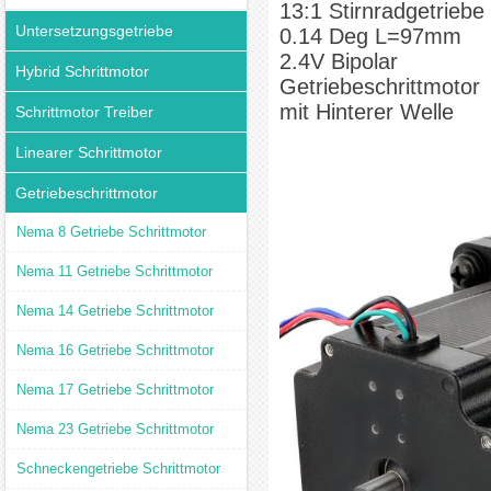
13:1 Stirnradgetriebe
Untersetzungsgetriebe
0.14 Deg L=97mm
2.4V Bipolar
Hybrid Schrittmotor
Getriebeschrittmotor
mit Hinterer Welle
Schrittmotor Treiber
Linearer Schrittmotor
Getriebeschrittmotor
Nema 8 Getriebe Schrittmotor
Nema 11 Getriebe Schrittmotor
Nema 14 Getriebe Schrittmotor
Nema 16 Getriebe Schrittmotor
Nema 17 Getriebe Schrittmotor
Nema 23 Getriebe Schrittmotor
Schneckengetriebe Schrittmotor