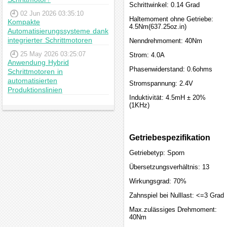
Schrittwinkel: 0.14 Grad
02 Jun 2026 03:35:10
Haltemoment ohne Getriebe:
Kompakte
4.5Nm(637.25oz.in)
Automatisierungssysteme dank
integrierter Schrittmotoren
Nenndrehmoment: 40Nm
25 May 2026 03:25:07
Strom: 4.0A
Anwendung Hybrid
Phasenwiderstand: 0.6ohms
Schrittmotoren in
automatisierten
Stromspannung: 2.4V
Produktionslinien
Induktivität: 4.5mH ± 20%
(1KHz)
Getriebespezifikation
Getriebetyp: Sporn
Übersetzungsverhältnis: 13
Wirkungsgrad: 70%
Zahnspiel bei Nulllast: <=3 Grad
Max.zulässiges Drehmoment:
40Nm