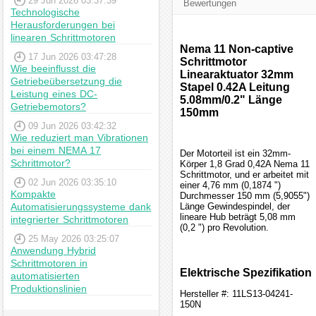
29 Jun 2026 03:37:39
Bewertungen
Technologische
Herausforderungen bei
linearen Schrittmotoren
Nema 11 Non-captive
17 Jun 2026 03:47:28
Schrittmotor
Wie beeinflusst die
Linearaktuator 32mm
Getriebeübersetzung die
Stapel 0.42A Leitung
Leistung eines DC-
5.08mm/0.2" Länge
Getriebemotors?
150mm
09 Jun 2026 03:42:32
Wie reduziert man Vibrationen
bei einem NEMA 17
Der Motorteil ist ein 32mm-
Schrittmotor?
Körper 1,8 Grad 0,42A Nema 11
Schrittmotor, und er arbeitet mit
02 Jun 2026 03:35:10
einer 4,76 mm (0,1874 ")
Kompakte
Durchmesser 150 mm (5,9055")
Automatisierungssysteme dank
Länge Gewindespindel, der
lineare Hub beträgt 5,08 mm
integrierter Schrittmotoren
(0,2 ") pro Revolution.
25 May 2026 03:25:07
Anwendung Hybrid
Schrittmotoren in
Elektrische Spezifikation
automatisierten
Produktionslinien
Hersteller #: 11LS13-04241-
150N