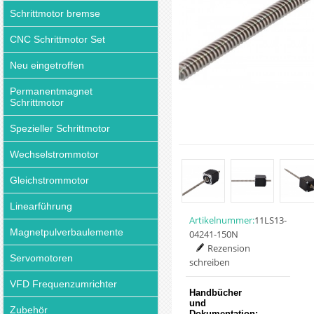
Schrittmotor bremse
CNC Schrittmotor Set
Neu eingetroffen
Permanentmagnet
Schrittmotor
Spezieller Schrittmotor
Wechselstrommotor
Gleichstrommotor
Linearführung
Artikelnummer:
11LS13-
Magnetpulverbaulemente
04241-150N
Rezension
Servomotoren
schreiben
VFD Frequenzumrichter
Handbücher
und
Zubehör
Dokumentation: