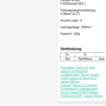
Führen/Schritt:
0.0254mm(0.001")
Führungsweg/Umdrehung:
5.08mm (0.2")
Anzahl Leiter: 4
Leitungslänge: 300mm
Gewicht: 119g
Verbindung
A+
A-
Rot
Rot/Weiss
Grün
Précédent: Nema 11 Non-
captive Schrittmotor
Linearaktuator 32mm Stapel
0.42A Leitung 2.54mm/0.1"
Länge 150mm
Suivant: Nema 11 Externer
Schrittmotor Linearaktuator
32mm Stapel 0.42A Leitung
0.635mm/0.025" Länge 150mm