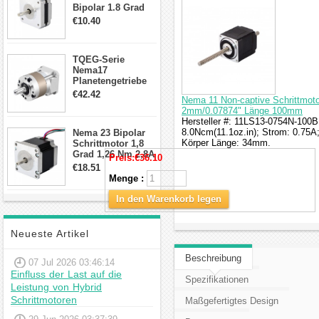
Bipolar 1.8 Grad
8.7Ncm 1A 3.5V 4
€10.40
Draden Hybrid-
Schrittmotor
TQEG-Serie
Nema17
Planetengetriebe
10:1 Spiel 15Arc-
€42.42
Nema 11 Non-captive Schrittmoto
min für Nema 17
2mm/0.07874" Länge 100mm
Getriebe
Hersteller #: 11LS13-0754N-100B
Schrittmotor
8.0Ncm(11.1oz.in); Strom: 0.75
Nema 23 Bipolar
Körper Länge: 34mm.
Schrittmotor 1,8
Grad 1,26 Nm 2,8A
Preis:
€36.10
2,5V 4 Drähte
€18.51
23hs22-2804s
Menge :
Hybrid-
Schrittmotor
In den Warenkorb legen
Neueste Artikel
Beschreibung
07 Jul 2026 03:46:14
Einfluss der Last auf die
Spezifikationen
Leistung von Hybrid
Schrittmotoren
Maßgefertigtes Design