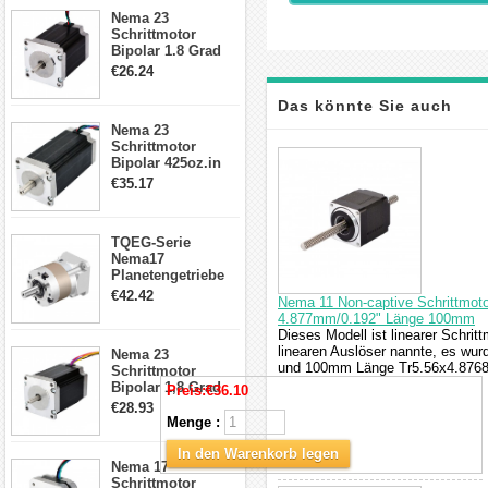
23HS30-2804S
Nema 23
Schrittmotor
Bipolar 1.8 Grad
1.9Nm 3A 3.36V 4
€26.24
Drähte CNC
Schrittmotor DIY
Das könnte Sie auch
CNC Fräse
Nema 23
Schrittmotor
interessieren
Bipolar 425oz.in
4.2A 57x57x114mm
€35.17
4 Draht Hybrid
Schrittmotor
TQEG-Serie
Nema17
Planetengetriebe
5:1 Spiel 15Arc-
€42.42
Nema 11 Non-captive Schrittmoto
min für Nema 17
4.877mm/0.192" Länge 100mm
Getriebe
Dieses Modell ist linearer Schrit
Schrittmotor
linearen Auslöser nannte, es wu
Nema 23
und 100mm Länge Tr5.56x4.8768 
Schrittmotor
Bipolar 1,8 Grad
Preis:
€36.10
2,83Nm 4 A 2,26V
€28.93
CNC Hybrid-
Menge :
Schrittmotor mit 8
Anschlüssen
In den Warenkorb legen
Nema 17
Schrittmotor