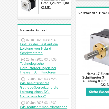
Grad 1,26 Nm 2,8A
2,5V 4 Drähte
€18.51
23hs22-2804s
Verwandte Prod
Hybrid-
Schrittmotor
Neueste Artikel
07 Jul 2026 03:46:14
Einfluss der Last auf die
Leistung von Hybrid
Schrittmotoren
29 Jun 2026 03:37:39
Technologische
Herausforderungen bei
linearen Schrittmotoren
Nema 17 Exter
Schrittmotor 34 
17 Jun 2026 03:47:28
A Leitung 8 mm 
Wie beeinflusst die
für DIY 3D Dru
€22.2
Getriebeübersetzung die
Leistung eines DC-
Siehe Einze
Getriebemotors?
09 Jun 2026 03:42:32
Wie reduziert man Vibrationen