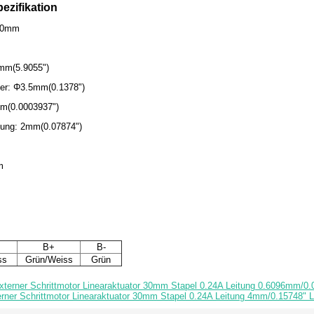
ezifikation
20mm
0mm(5.9055")
ser: Φ3.5mm(0.1378")
mm(0.0003937")
ung: 2mm(0.07874")
m
B+
B-
ss
Grün/Weiss
Grün
xterner Schrittmotor Linearaktuator 30mm Stapel 0.24A Leitung 0.6096mm/
erner Schrittmotor Linearaktuator 30mm Stapel 0.24A Leitung 4mm/0.15748"