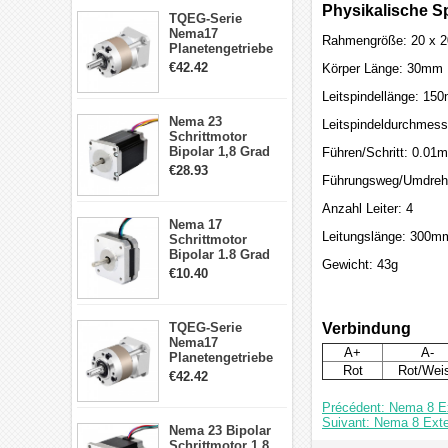
Physikalische Sp
TQEG-Serie
Nema17
Rahmengröße: 20 x 
Planetengetriebe
5:1 Spiel 15Arc-
€42.42
Körper Länge: 30mm
min für Nema 17
Getriebe
Leitspindellänge: 15
Schrittmotor
Nema 23
Leitspindeldurchmes
Schrittmotor
Bipolar 1,8 Grad
Führen/Schritt: 0.01
2,83Nm 4 A 2,26V
€28.93
Führungsweg/Umdreh
CNC Hybrid-
Schrittmotor mit 8
Anzahl Leiter: 4
Anschlüssen
Nema 17
Leitungslänge: 300m
Schrittmotor
Bipolar 1.8 Grad
Gewicht: 43g
8.7Ncm 1A 3.5V 4
€10.40
Draden Hybrid-
Schrittmotor
TQEG-Serie
Verbindung
Nema17
A+
A-
Planetengetriebe
Rot
Rot/Wei
10:1 Spiel 15Arc-
€42.42
min für Nema 17
Getriebe
Précédent: Nema 8 E
Schrittmotor
Suivant: Nema 8 Ext
Nema 23 Bipolar
Schrittmotor 1,8