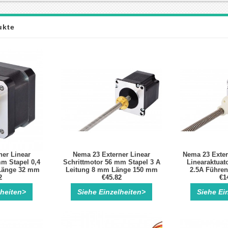
ukte
ner Linear
Nema 23 Externer Linear
Nema 23 Exter
mm Stapel 0,4
Schrittmotor 56 mm Stapel 3 A
Linearaktuat
Länge 32 mm
Leitung 8 mm Länge 150 mm
2.5A Führen
cker Kits
2
Bipolar 1.3Nm 3.3V
€45.82
Läng
€1
Schrittmotor Linearaktuator
lheiten>
Siehe Einzelheiten>
Siehe Ei