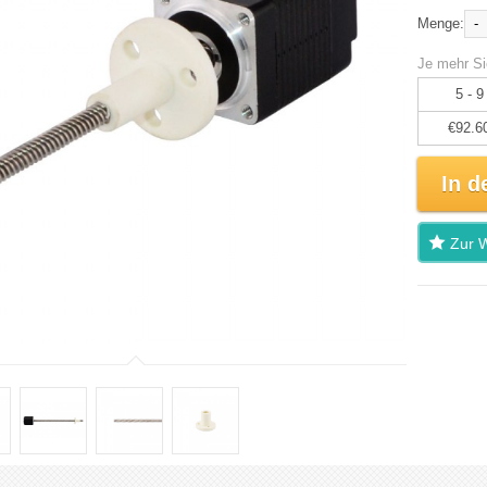
-
Menge:
Je mehr Si
5 - 9
€92.6
In d
Zur W