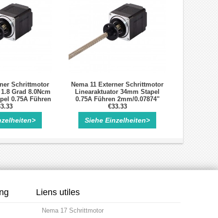
ner Schrittmotor
Nema 11 Externer Schrittmotor
 1.8 Grad 8.0Ncm
Linearaktuator 34mm Stapel
pel 0.75A Führen
0.75A Führen 2mm/0.07874"
5" Länge 100mm
3.33
Länge 100mm
€33.33
nzelheiten>
Siehe Einzelheiten>
ung
Liens utiles
Nema 17 Schrittmotor