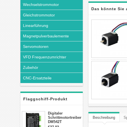
Wechselstrommotor
Das könnte Sie 
Gleichstrommotor
Linearführung
Magnetpulverbaulemente
Servomotoren
VFD Frequenzumrichter
Zubehör
CNC-Ersatzteile
Flaggschiff-Produkt
Digitaler
Schrittmotortreiber
Beschreibung
Sp
DM542T
Schrittmotor