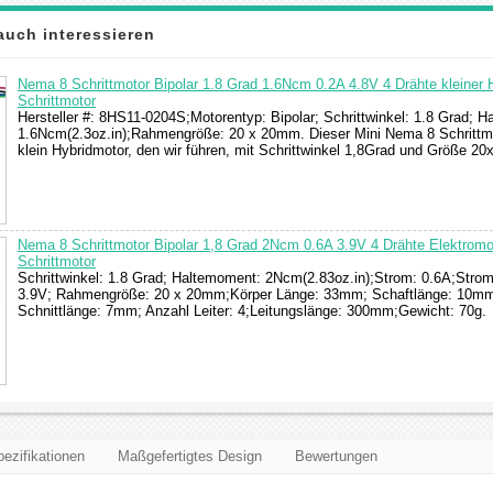
auch interessieren
Nema 8 Schrittmotor Bipolar 1.8 Grad 1.6Ncm 0.2A 4.8V 4 Drähte kleiner H
Schrittmotor
Hersteller #: 8HS11-0204S;Motorentyp: Bipolar; Schrittwinkel: 1.8 Grad; 
1.6Ncm(2.3oz.in);Rahmengröße: 20 x 20mm. Dieser Mini Nema 8 Schrittmo
klein Hybridmotor, den wir führen, mit Schrittwinkel 1,8Grad und Größe 
Nema 8 Schrittmotor Bipolar 1,8 Grad 2Ncm 0.6A 3.9V 4 Drähte Elektromo
Schrittmotor
Schrittwinkel: 1.8 Grad; Haltemoment: 2Ncm(2.83oz.in);Strom: 0.6A;Stro
3.9V; Rahmengröße: 20 x 20mm;Körper Länge: 33mm; Schaftlänge: 10mm
Schnittlänge: 7mm; Anzahl Leiter: 4;Leitungslänge: 300mm;Gewicht: 70g.
ezifikationen
Maßgefertigtes Design
Bewertungen