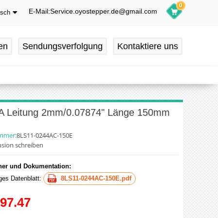
0
E-Mail:Service.oyostepper.de@gmail.com
tsch
glish
utsch
en
Sendungsverfolgung
Kontaktiere uns
ançais
pañol
24A Leitung 2mm/0.07874" Länge 150mm
ummer:
8LS11-0244AC-150E
sion schreiben
er und Dokumentation:
iges Datenblatt:
8LS11-0244AC-150E.pdf
97.47