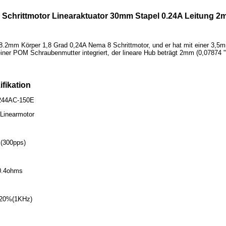
 Schrittmotor Linearaktuator 30mm Stapel 0.24A Leitung
n 28.2mm Körper 1,8 Grad 0,24A Nema 8 Schrittmotor, und er hat mit einer 3
iner POM Schraubenmutter integriert, der lineare Hub beträgt 2mm (0,07874
ifikation
0244AC-150E
 Linearmotor
 (300pps)
0.4ohms
H±20%(1KHz)