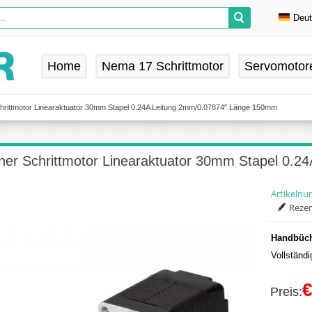
Deu
En
De
Home
Nema 17 Schrittmotor
Servomotor
Fr
Es
hrittmotor Linearaktuator 30mm Stapel 0.24A Leitung 2mm/0.07874" Länge 150mm
ner Schrittmotor Linearaktuator 30mm Stapel 0.
Artikeln
Rezen
Handbüch
Vollständ
€
Preis: