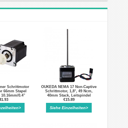
ner Schrittmotor
OUKEDA NEMA 17 Non-Captive
or 66mm Stapel
Schrittmotor, 1,8°, 49 Ncm,
 10.16mm/0.4"
40mm Stack, Leitspindel
e 250mm
41.93
110mm
€15.89
nzelheiten>
Siehe Einzelheiten>