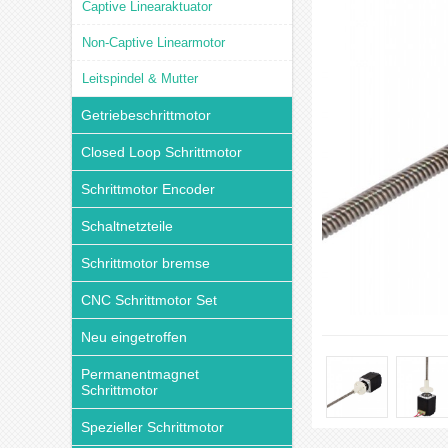
Captive Linearaktuator
Non-Captive Linearmotor
Leitspindel & Mutter
Getriebeschrittmotor
Closed Loop Schrittmotor
Schrittmotor Encoder
Schaltnetzteile
Schrittmotor bremse
CNC Schrittmotor Set
Neu eingetroffen
Permanentmagnet
Schrittmotor
Spezieller Schrittmotor