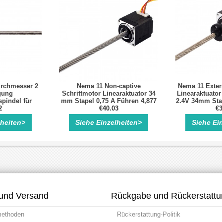
rchmesser 2
Nema 11 Non-captive
Nema 11 Exter
gung
Schrittmotor Linearaktuator 34
Linearaktuator
pindel für
mm Stapel 0,75 A Führen 4,877
2.4V 34mm Sta
otor
2
mm Länge 150 mm
€40.03
0.635mm/0.02
€3
lheiten>
Siehe Einzelheiten>
Siehe Ei
und Versand
Rückgabe und Rückerstatt
methoden
Rückerstattung-Politik