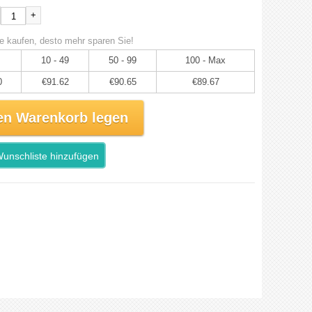
+
e kaufen, desto mehr sparen Sie!
10 - 49
50 - 99
100 - Max
0
€91.62
€90.65
€89.67
en Warenkorb legen
unschliste hinzufügen