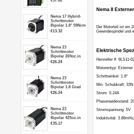
€37.02
Treiber 1.0-4.2A 20-
50VDC für Nema
Nema 8 Externer
17, 23, 24
Nema 17 Hybrid-
Schrittmotor
Schrittmotor
Bipolar 1.8° 59Ncm
Der Motorteil ist ei
2A 4 Drähte mit 1m
€13.32
Gewindespindel und e
Kabel & Stecker
für 3D
Drucker/CNC
Nema 23
Elektrische Spez
Schrittmotor
Bipolar 269oz.in
Hersteller #: 8LS11-
2,8A 57x57x76mm
€26.24
4-Draht-
Motorentyp: Externer
Schrittmotor
23HS30-2804S
Schrittwinkel: 1.8°
Nema 23
Schrittmotor
Min. Schubkraft: 33N
Bipolar 1.8 Grad
1.9Nm 3A 3.36V 4
€26.24
Strom: 0.24A
Drähte CNC
Schrittmotor DIY
Phasenwiderstand: 2
CNC Fräse
Nema 23
Stromspannung: 5V
Schrittmotor
Bipolar 425oz.in
Induktivität: 3.88m
4.2A 57x57x114mm
€35.17
4 Draht Hybrid
Schrittmotor