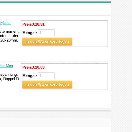
ybrid-
Preis:
€18.91
Haltemoment:
Menge :
tor ist der
20x20x28mm.
In den Warenkorb legen
tor Mini
Preis:
€20.83
mspannung:
Menge :
; Doppel-D-
In den Warenkorb legen