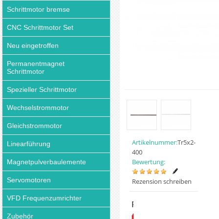
Schrittmotor bremse
CNC Schrittmotor Set
Neu eingetroffen
Permanentmagnet
Schrittmotor
Spezieller Schrittmotor
Wechselstrommotor
Gleichstrommotor
Artikelnummer:
Tr5x2-
Linearführung
400
Bewertung:
Magnetpulverbaulemente
Servomotoren
Rezension schreiben
VFD Frequenzumrichter
Preis:
€15.02
Zubehör