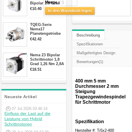
Menge :
Bipolar 1.8 Grad
8.7Ncm 1A 3.5V 4
€10.40
In den Warenkorb legen
Draden Hybrid-
Schrittmotor
TQEG-Serie
Nema17
Planetengetriebe
Beschreibung
10:1 Spiel 15Arc-
€42.42
min für Nema 17
Spezifikationen
Getriebe
Schrittmotor
Maßgefertigtes Design
Nema 23 Bipolar
Schrittmotor 1,8
Bewertungen(1)
Grad 1,26 Nm 2,8A
2,5V 4 Drähte
€18.51
23hs22-2804s
Hybrid-
400 mm 5 mm
Schrittmotor
Durchmesser 2 mm
Steigung
Neueste Artikel
Trapezgewindespindel
für Schrittmotor
07 Jul 2026 03:46:14
Einfluss der Last auf die
Leistung von Hybrid
Spezifikation
Schrittmotoren
Hersteller #: Tr5x2-400