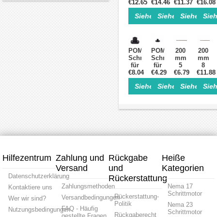
€12.65
mm
€14.46
mm
8mm
€11.37
8mm
€16.08
Durchmesser
Durchmesser
Steigung
Steigu
Siehe Einzelheiten>
Siehe Einzelheite
Siehe Einz
Sieh
2
2
Trapezgewind
Trapez
mm
mm
für
für
Steigung
Steigung
Linearer
Linear
Trapezgewindespindel
Trapezgewindespinde
Schrittmotor
Schrit
POM-
POM-
200
200
Schraubmutter
Schraubmutter
mm
mm
für
für
5
8
Tr11x2-
€8.04
Tr5x2-
€4.29
€6.79
mm
€11.88
mm
Gewindestange
Gewindestange
Durchmesser
Durch
Siehe Einzelheiten>
Siehe Einzelheite
Siehe Einz
Sieh
für
für
2
8
Linearer
Schrittmotor
mm
mm
Schrittmotor
Linearaktuator
Steigung
Steigu
Trapezgewind
Trapez
für
für
Schrittmotor
Schrit
Linearaktuator
Linear
Hilfezentrum
Zahlung und
Rückgabe
Heiße
Versand
und
Kategorien
Datenschutzerklärung
Rückerstattung
Zahlungsmethoden
Nema 17
Kontaktiere uns
Schrittmotor
Rückerstattung-
Versandbedingungen
Wer wir sind?
Politik
Nema 23
FAQ - Häufig
Nutzungsbedingungen
Schrittmotor
Rückgaberecht
gestellte Fragen