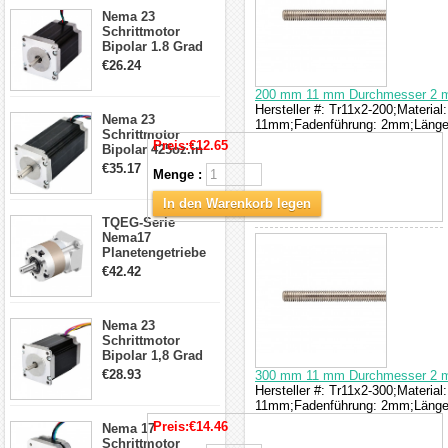
23HS30-2804S
Nema 23
Schrittmotor
Bipolar 1.8 Grad
1.9Nm 3A 3.36V 4
€26.24
Drähte CNC
Schrittmotor DIY
200 mm 11 mm Durchmesser 2 m
CNC Fräse
Hersteller #: Tr11x2-200;Materia
Nema 23
11mm;Fadenführung: 2mm;Läng
Schrittmotor
Preis:
€12.65
Bipolar 425oz.in
4.2A 57x57x114mm
€35.17
Menge :
4 Draht Hybrid
Schrittmotor
In den Warenkorb legen
TQEG-Serie
Nema17
Planetengetriebe
5:1 Spiel 15Arc-
€42.42
min für Nema 17
Getriebe
Schrittmotor
Nema 23
Schrittmotor
Bipolar 1,8 Grad
2,83Nm 4 A 2,26V
€28.93
300 mm 11 mm Durchmesser 2 m
CNC Hybrid-
Hersteller #: Tr11x2-300;Materia
Schrittmotor mit 8
11mm;Fadenführung: 2mm;Läng
Anschlüssen
Preis:
€14.46
Nema 17
Schrittmotor