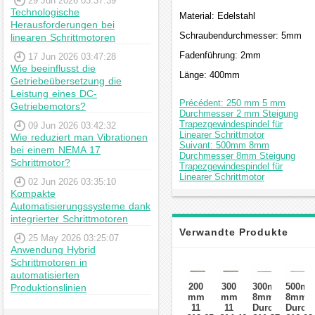
29 Jun 2026 03:37:39
Technologische
Material: Edelstahl
Herausforderungen bei
Schraubendurchmesser: 5mm
linearen Schrittmotoren
Fadenführung: 2mm
17 Jun 2026 03:47:28
Wie beeinflusst die
Länge: 400mm
Getriebeübersetzung die
Leistung eines DC-
Précédent: 250 mm 5 mm
Getriebemotors?
Durchmesser 2 mm Steigung
Trapezgewindespindel für
09 Jun 2026 03:42:32
Linearer Schrittmotor
Wie reduziert man Vibrationen
Suivant: 500mm 8mm
bei einem NEMA 17
Durchmesser 8mm Steigung
Schrittmotor?
Trapezgewindespindel für
Linearer Schrittmotor
02 Jun 2026 03:35:10
Kompakte
Automatisierungssysteme dank
integrierter Schrittmotoren
Verwandte Produkte
25 May 2026 03:25:07
Anwendung Hybrid
Schrittmotoren in
automatisierten
200
300
300mm
500m
Produktionslinien
mm
mm
8mm
8mm
11
11
Durchmesser
Durch