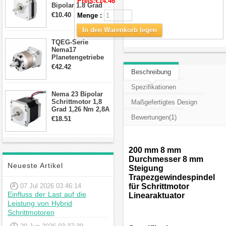
Preis:
€14.46
Bipolar 1.8 Grad
8.7Ncm 1A 3.5V 4
€10.40
Menge :
Draden Hybrid-
Schrittmotor
In den Warenkorb legen
TQEG-Serie
Nema17
Planetengetriebe
10:1 Spiel 15Arc-
€42.42
Beschreibung
min für Nema 17
Getriebe
Spezifikationen
Schrittmotor
Nema 23 Bipolar
Schrittmotor 1,8
Maßgefertigtes Design
Grad 1,26 Nm 2,8A
2,5V 4 Drähte
Bewertungen(1)
€18.51
23hs22-2804s
Hybrid-
Schrittmotor
200 mm 8 mm
Durchmesser 8 mm
Neueste Artikel
Steigung
Trapezgewindespindel
07 Jul 2026 03:46:14
für Schrittmotor
Einfluss der Last auf die
Linearaktuator
Leistung von Hybrid
Schrittmotoren