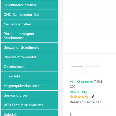
Schrittmotor bremse
CNC Schrittmotor Set
Neu eingetroffen
Permanentmagnet
Schrittmotor
Spezieller Schrittmotor
Wechselstrommotor
Gleichstrommotor
Linearführung
Artikelnummer:
Tr8x8-
Magnetpulverbaulemente
200
Bewertung:
Servomotoren
Rezension schreiben
VFD Frequenzumrichter
Preis:
Zubehör