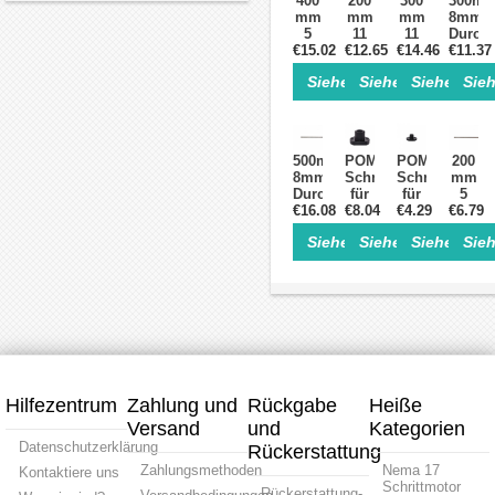
400
200
300
300m
mm
mm
mm
8mm
5
11
11
Durch
€15.02
mm
€12.65
mm
€14.46
mm
8mm
€11.37
Durchmesser
Durchmesser
Durchmesser
Steigu
Siehe Einzelheiten>
Siehe Einzelheite
Siehe Einz
Sieh
2
2
2
Trapez
mm
mm
mm
für
Steigung
Steigung
Steigung
Linear
Trapezgewindespindel
Trapezgewindespinde
Trapezgewind
Schrit
für
500mm
POM-
POM-
200
Schrittmotor
8mm
Schraubmutter
Schraubmutte
mm
Durchmesser
für
für
5
8mm
€16.08
Tr11x2-
€8.04
Tr5x2-
€4.29
€6.79
mm
Steigung
Gewindestange
Gewindestang
Durch
Siehe Einzelheiten>
Siehe Einzelheite
Siehe Einz
Sieh
Trapezgewindespindel
für
für
2
für
Linearer
Schrittmotor
mm
Linearer
Schrittmotor
Linearaktuator
Steigu
Schrittmotor
Trapez
für
Schrit
Linear
Hilfezentrum
Zahlung und
Rückgabe
Heiße
Versand
und
Kategorien
Datenschutzerklärung
Rückerstattung
Zahlungsmethoden
Nema 17
Kontaktiere uns
Schrittmotor
Rückerstattung-