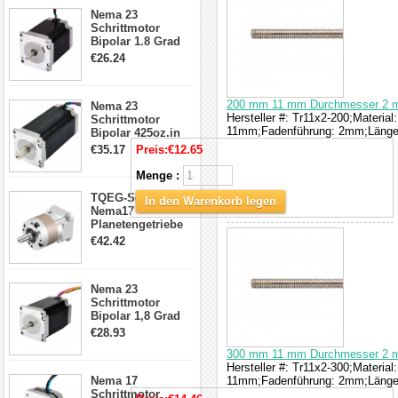
23HS30-2804S
Nema 23
Schrittmotor
Bipolar 1.8 Grad
1.9Nm 3A 3.36V 4
€26.24
Drähte CNC
Schrittmotor DIY
CNC Fräse
200 mm 11 mm Durchmesser 2 m
Nema 23
Hersteller #: Tr11x2-200;Materia
Schrittmotor
11mm;Fadenführung: 2mm;Läng
Bipolar 425oz.in
4.2A 57x57x114mm
€35.17
Preis:
€12.65
4 Draht Hybrid
Schrittmotor
Menge :
TQEG-Serie
In den Warenkorb legen
Nema17
Planetengetriebe
5:1 Spiel 15Arc-
€42.42
min für Nema 17
Getriebe
Schrittmotor
Nema 23
Schrittmotor
Bipolar 1,8 Grad
2,83Nm 4 A 2,26V
€28.93
CNC Hybrid-
300 mm 11 mm Durchmesser 2 m
Schrittmotor mit 8
Hersteller #: Tr11x2-300;Materia
Anschlüssen
Nema 17
11mm;Fadenführung: 2mm;Läng
Schrittmotor