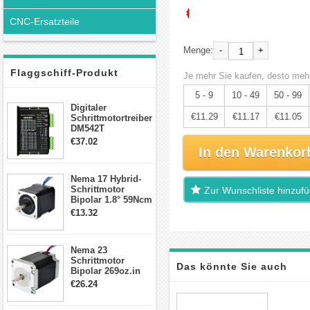
€11.88
CNC-Ersatzteile
-
+
Menge:
Flaggschiff-Produkt
Je mehr Sie kaufen, desto mehr
5 - 9
10 - 49
50 - 99
Digitaler
€11.29
€11.17
€11.05
Schrittmotortreiber
DM542T
Schrittmotor
€37.02
Treiber 1.0-4.2A 20-
In den Warenkor
50VDC für Nema
17, 23, 24
Nema 17 Hybrid-
Schrittmotor
Schrittmotor
Zur Wunschliste hinzuf
Bipolar 1.8° 59Ncm
2A 4 Drähte mit 1m
€13.32
Kabel & Stecker
für 3D
Drucker/CNC
Nema 23
Schrittmotor
Das könnte Sie auch
Bipolar 269oz.in
2,8A 57x57x76mm
€26.24
4-Draht-
interessieren
Schrittmotor