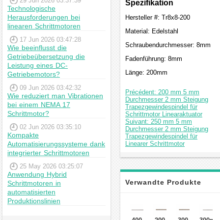
29 Jun 2026 03:37:39
Spezifikation
Technologische
Herausforderungen bei
Hersteller #: Tr8x8-200
linearen Schrittmotoren
Material: Edelstahl
17 Jun 2026 03:47:28
Schraubendurchmesser: 8mm
Wie beeinflusst die
Getriebeübersetzung die
Fadenführung: 8mm
Leistung eines DC-
Länge: 200mm
Getriebemotors?
09 Jun 2026 03:42:32
Précédent: 200 mm 5 mm
Wie reduziert man Vibrationen
Durchmesser 2 mm Steigung
bei einem NEMA 17
Trapezgewindespindel für
Schrittmotor?
Schrittmotor Linearaktuator
Suivant: 250 mm 5 mm
02 Jun 2026 03:35:10
Durchmesser 2 mm Steigung
Kompakte
Trapezgewindespindel für
Automatisierungssysteme dank
Linearer Schrittmotor
integrierter Schrittmotoren
25 May 2026 03:25:07
Anwendung Hybrid
Verwandte Produkte
Schrittmotoren in
automatisierten
Produktionslinien