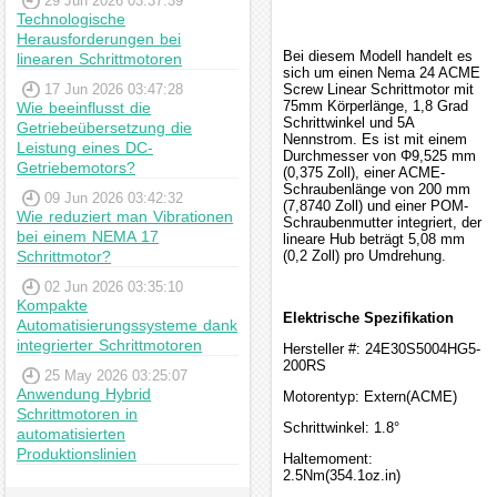
29 Jun 2026 03:37:39
Technologische
Herausforderungen bei
Bei diesem Modell handelt es
linearen Schrittmotoren
sich um einen Nema 24 ACME
17 Jun 2026 03:47:28
Screw Linear Schrittmotor mit
75mm Körperlänge, 1,8 Grad
Wie beeinflusst die
Schrittwinkel und 5A
Getriebeübersetzung die
Nennstrom. Es ist mit einem
Leistung eines DC-
Durchmesser von Φ9,525 mm
Getriebemotors?
(0,375 Zoll), einer ACME-
Schraubenlänge von 200 mm
09 Jun 2026 03:42:32
(7,8740 Zoll) und einer POM-
Wie reduziert man Vibrationen
Schraubenmutter integriert, der
bei einem NEMA 17
lineare Hub beträgt 5,08 mm
Schrittmotor?
(0,2 Zoll) pro Umdrehung.
02 Jun 2026 03:35:10
Kompakte
Elektrische Spezifikation
Automatisierungssysteme dank
integrierter Schrittmotoren
Hersteller #: 24E30S5004HG5-
200RS
25 May 2026 03:25:07
Anwendung Hybrid
Motorentyp: Extern(ACME)
Schrittmotoren in
Schrittwinkel: 1.8°
automatisierten
Produktionslinien
Haltemoment:
2.5Nm(354.1oz.in)