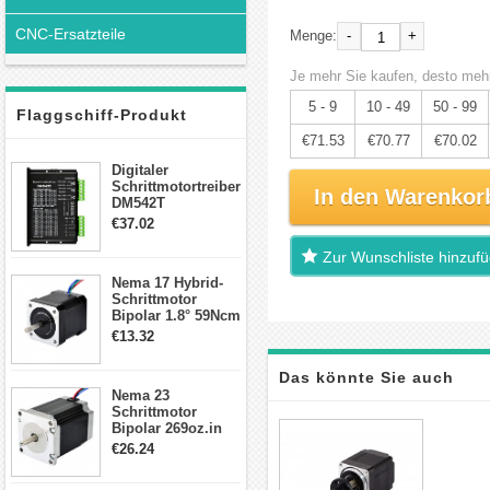
CNC-Ersatzteile
-
+
Menge:
Je mehr Sie kaufen, desto mehr
5 - 9
10 - 49
50 - 99
Flaggschiff-Produkt
€71.53
€70.77
€70.02
Digitaler
Schrittmotortreiber
In den Warenkor
DM542T
Schrittmotor
€37.02
Treiber 1.0-4.2A 20-
50VDC für Nema
Zur Wunschliste hinzuf
17, 23, 24
Nema 17 Hybrid-
Schrittmotor
Schrittmotor
Bipolar 1.8° 59Ncm
2A 4 Drähte mit 1m
€13.32
Kabel & Stecker
für 3D
Das könnte Sie auch
Drucker/CNC
Nema 23
Schrittmotor
interessieren
Bipolar 269oz.in
2,8A 57x57x76mm
€26.24
4-Draht-
Schrittmotor