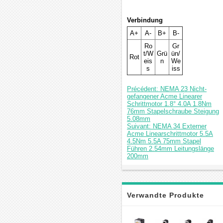
Verbindung
A+
A-
B+
B-
Ro
Gr
t/W
Grü
ün/
Rot
eis
n
We
s
iss
Précédent: NEMA 23 Nicht-
gefangener Acme Linearer
Schrittmotor 1.8° 4.0A 1.8Nm
76mm Stapelschraube Steigung
5.08mm
Suivant: NEMA 34 Externer
Acme Linearschrittmotor 5.5A
4.5Nm 5.5A 75mm Stapel
Führen 2.54mm Leitungslänge
200mm
Verwandte Produkte