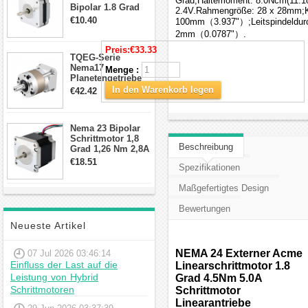
Grad;Haltemoment: 8.0Ncm(11.1o
Bipolar 1.8 Grad
2.4V.Rahmengröße: 28 x 28mm;Kö
8.7Ncm 1A 3.5V 4
€10.40
100mm（3.937"）;Leitspindeldur
Draden Hybrid-
2mm（0.0787"）.
Schrittmotor
Preis:
€33.33
TQEG-Serie
Nema17
Menge :
Planetengetriebe
10:1 Spiel 15Arc-
In den Warenkorb legen
€42.42
min für Nema 17
Getriebe
Schrittmotor
Nema 23 Bipolar
Schrittmotor 1,8
Beschreibung
Grad 1,26 Nm 2,8A
2,5V 4 Drähte
€18.51
Spezifikationen
23hs22-2804s
Hybrid-
Maßgefertigtes Design
Schrittmotor
Bewertungen
Neueste Artikel
NEMA 24 Externer Acme
07 Jul 2026 03:46:14
Einfluss der Last auf die
Linearschrittmotor 1.8
Leistung von Hybrid
Grad 4.5Nm 5.0A
Schrittmotoren
Schrittmotor
Linearantriebe