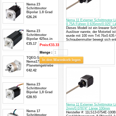
23HS30-2804S
Nema 23
Schrittmotor
Bipolar 1.8 Grad
1.9Nm 3A 3.36V 4
€26.24
Drähte CNC
Nema 11 Externer Schrittmotor 
Schrittmotor DIY
0.75A Führen 0.635mm/0.025" 
CNC Fräse
Dieses Modell ist ein linearer Sc
Nema 23
Auslöser nannte, der Motorteil i
Schrittmotor
wurde mit 100 mm Tr4.76x0.635 
Bipolar 425oz.in
Schraubenmutter bewegt sich en
4.2A 57x57x114mm
€35.17
Preis:
€33.33
4 Draht Hybrid
Schrittmotor
Menge :
TQEG-Serie
In den Warenkorb legen
Nema17
Planetengetriebe
5:1 Spiel 15Arc-
€42.42
min für Nema 17
Getriebe
Schrittmotor
Nema 23
Schrittmotor
Bipolar 1,8 Grad
2,83Nm 4 A 2,26V
€28.93
CNC Hybrid-
Schrittmotor mit 8
Nema 11 Externer Schrittmotor L
Anschlüssen
2mm/0.07874" Länge 100mm
Nema 17
Hersteller #: 11LS13-0754E-100B;
Schrittmotor