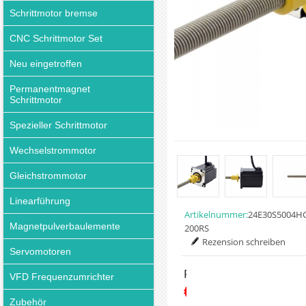
Schrittmotor bremse
CNC Schrittmotor Set
Neu eingetroffen
Permanentmagnet
Schrittmotor
Spezieller Schrittmotor
Wechselstrommotor
Gleichstrommotor
Linearführung
Artikelnummer:
24E30S5004H
Magnetpulverbaulemente
200RS
Rezension schreiben
Servomotoren
Preis:
VFD Frequenzumrichter
€75.29
Zubehör