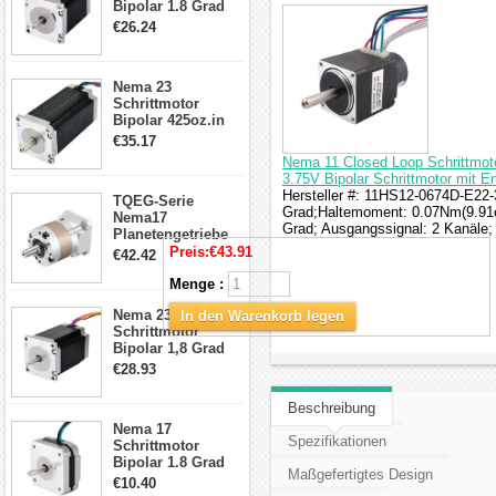
Bipolar 1.8 Grad
1.9Nm 3A 3.36V 4
€26.24
Drähte CNC
Schrittmotor DIY
CNC Fräse
Nema 23
Schrittmotor
Bipolar 425oz.in
4.2A 57x57x114mm
€35.17
4 Draht Hybrid
Nema 11 Closed Loop Schrittmot
Schrittmotor
3.75V Bipolar Schrittmotor mit E
Hersteller #: 11HS12-0674D-E22-3
TQEG-Serie
Grad;Haltemoment: 0.07Nm(9.91o
Nema17
Grad; Ausgangssignal: 2 Kanäle; 
Planetengetriebe
5:1 Spiel 15Arc-
Preis:
€43.91
€42.42
min für Nema 17
Getriebe
Menge :
Schrittmotor
Nema 23
In den Warenkorb legen
Schrittmotor
Bipolar 1,8 Grad
2,83Nm 4 A 2,26V
€28.93
CNC Hybrid-
Schrittmotor mit 8
Beschreibung
Anschlüssen
Nema 17
Spezifikationen
Schrittmotor
Bipolar 1.8 Grad
Maßgefertigtes Design
8.7Ncm 1A 3.5V 4
€10.40
Draden Hybrid-