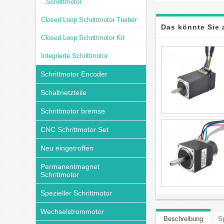
Schrittmotor
Closed Loop Schrittmotor Treiber
Das könnte Sie 
Closed Loop Schrittmotor Kit
Integrierte Schrittmotor
Schrittmotor Encoder
Schaltnetzteile
Schrittmotor bremse
CNC Schrittmotor Set
Neu eingetroffen
Permanentmagnet
Schrittmotor
Spezieller Schrittmotor
Wechselstrommotor
Beschreibung
Sp