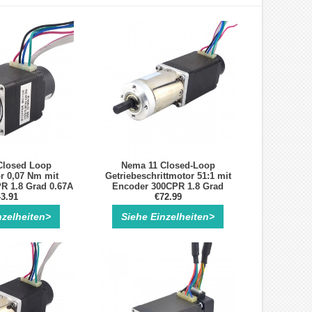
Closed Loop
Nema 11 Closed-Loop
r 0,07 Nm mit
Getriebeschrittmotor 51:1 mit
R 1.8 Grad 0.67A
Encoder 300CPR 1.8 Grad
Schrittmotor mit
3.91
Bipolar Schrittmotor mit
€72.99
coder
Encoder
nzelheiten>
Siehe Einzelheiten>