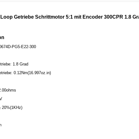
Loop Getriebe Schrittmotor 5:1 mit Encoder 300CPR 1.8 Gra
on
0-0674D-PG5-E22-300
triebe: 1.8 Grad
triebe: 0.12Nm(16.997oz.in)
2.00ohms
4V
 ± 20%(1KHz)
m