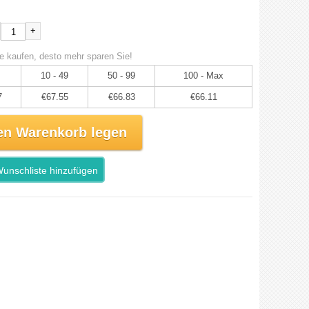
+
e kaufen, desto mehr sparen Sie!
10 - 49
50 - 99
100 - Max
7
€67.55
€66.83
€66.11
en Warenkorb legen
unschliste hinzufügen