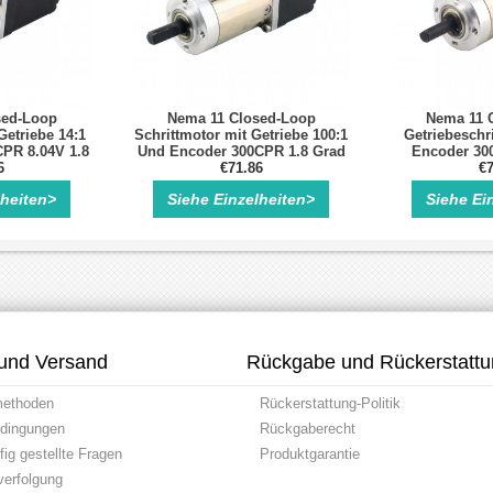
sed-Loop
Nema 11 Closed-Loop
Nema 11 
Getriebe 14:1
Schrittmotor mit Getriebe 100:1
Getriebeschri
PR 8.04V 1.8
Und Encoder 300CPR 1.8 Grad
Encoder 30
14Nm
6
0.07Nm Getriebeschrittmotor
€71.86
0.07Nm
€7
ittmotor
Getriebes
lheiten>
Siehe Einzelheiten>
Siehe Ei
und Versand
Rückgabe und Rückerstatt
methoden
Rückerstattung-Politik
dingungen
Rückgaberecht
ig gestellte Fragen
Produktgarantie
erfolgung