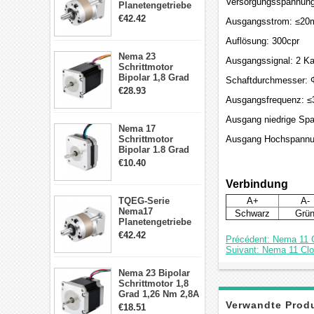
Versorgungsspannun
Planetengetriebe
5:1 Spiel 15Arc-
€42.42
Ausgangsstrom: ≤20
min für Nema 17
Getriebe
Auflösung: 300cpr
Schrittmotor
Nema 23
Ausgangssignal: 2 Ka
Schrittmotor
Bipolar 1,8 Grad
Schaftdurchmesser:
2,83Nm 4 A 2,26V
€28.93
CNC Hybrid-
Ausgangsfrequenz: 
Schrittmotor mit 8
Anschlüssen
Ausgang niedrige Sp
Nema 17
Schrittmotor
Ausgang Hochspannu
Bipolar 1.8 Grad
8.7Ncm 1A 3.5V 4
€10.40
Draden Hybrid-
Schrittmotor
Verbindung
TQEG-Serie
A+
A-
Nema17
Schwarz
Grü
Planetengetriebe
10:1 Spiel 15Arc-
€42.42
Précédent: Nema 11 C
min für Nema 17
Suivant: Nema 11 Clo
Getriebe
Schrittmotor
Nema 23 Bipolar
Schrittmotor 1,8
Grad 1,26 Nm 2,8A
2,5V 4 Drähte
Verwandte Prod
€18.51