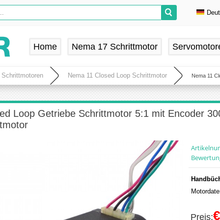
Deu
En
De
Home
Nema 17 Schrittmotor
Servomotor
Fr
Es
 Schrittmotoren
Nema 11 Closed Loop Schrittmotor
Nema 11 Clo
d Loop Getriebe Schrittmotor 5:1 mit Encoder 3
ttmotor
Artikeln
Bewertun
Handbüch
Motordate
€
Preis: