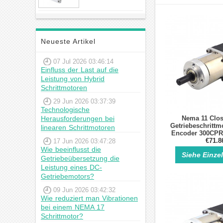
23hs22-2804s
Hybrid-
Schrittmotor
Neueste Artikel
07 Jul 2026 03:46:14
Einfluss der Last auf die
Leistung von Hybrid
Schrittmotoren
29 Jun 2026 03:37:39
Technologische
Herausforderungen bei
Nema 11 Clo
Getriebeschrittmo
linearen Schrittmotoren
Encoder 300CPR
Grad 0.67A 4 Drä
€71.8
17 Jun 2026 03:47:28
Schrittm
Wie beeinflusst die
Siehe Einze
Getriebeübersetzung die
Leistung eines DC-
Getriebemotors?
09 Jun 2026 03:42:32
Wie reduziert man Vibrationen
bei einem NEMA 17
Schrittmotor?