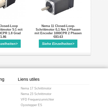
Closed-Loop
Nema 11 Closed-Loop-
ttmotor 5:1 mit
Schrittmotor 0,1 Nm 2 Phasen
0CPR 1.8 Grad
mit Encoder 1000CPR 2 Phasen
 Bipolar
1.86
€83.63
chrittmotor
nzelheiten>
Siehe Einzelheiten>
ung
Liens utiles
Nema 17 Schrittmotor
Nema 23 Schrittmotor
VFD Frequenzumrichter
Oyostepper ES