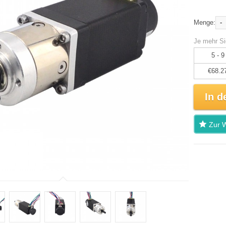
-
Menge:
Je mehr Si
5 - 9
€68.2
In d
Zur W