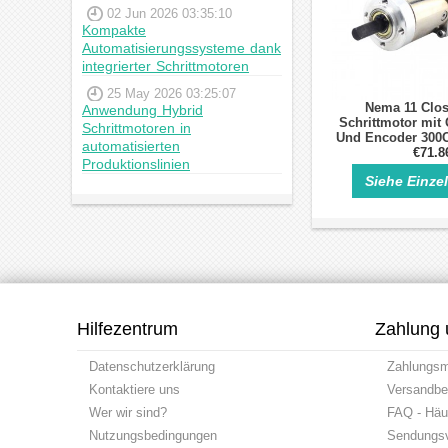
02 Jun 2026 03:35:10
Kompakte
Automatisierungssysteme dank
integrierter Schrittmotoren
25 May 2026 03:25:07
Nema 11 Clo
Anwendung Hybrid
Schrittmotor mit 
Schrittmotoren in
Und Encoder 300C
automatisierten
Grad 0.
€71.8
Produktionslinien
Getriebeschr
Siehe Einze
Hilfezentrum
Zahlung 
Datenschutzerklärung
Zahlungs
Kontaktiere uns
Versandbe
Wer wir sind?
FAQ - Häuf
Nutzungsbedingungen
Sendungsv