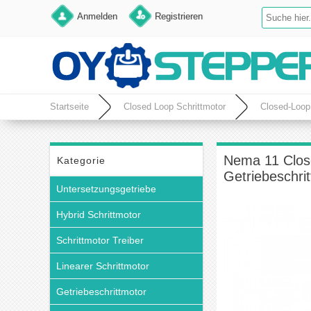
Anmelden
Registrieren
Startseite
Closed Loop Schrittmotor
Closed-Loop
0.67A 4 Drähte Getriebeschrittmotor
Nema 11 Close
Kategorie
Getriebeschri
Untersetzungsgetriebe
Hybrid Schrittmotor
Schrittmotor Treiber
Linearer Schrittmotor
Getriebeschrittmotor