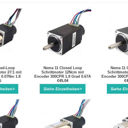
sed-Loop
Nema 11 Closed Loop
Nema 11 
tor 27:1 mit
Schrittmotor 12Ncm mit
Schrittmoto
 0.07Nm 1.8
Encoder 300CPR 1.8 Grad 0.67A
Encoder 300CP
hte Getriebe
6
6.20V Bipolar Schrittmotor mit
€45.04
3.75V Bipolar 
€4
otor
Encoder
En
lheiten>
Siehe Einzelheiten>
Siehe Ei