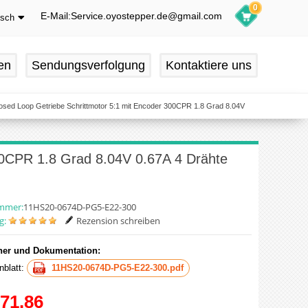
0
E-Mail:Service.oyostepper.de@gmail.com
tsch
glish
utsch
en
Sendungsverfolgung
Kontaktiere uns
ançais
pañol
sed Loop Getriebe Schrittmotor 5:1 mit Encoder 300CPR 1.8 Grad 8.04V
00CPR 1.8 Grad 8.04V 0.67A 4 Drähte
ummer:
11HS20-0674D-PG5-E22-300
g:
Rezension schreiben
er und Dokumentation:
nblatt:
11HS20-0674D-PG5-E22-300.pdf
71.86