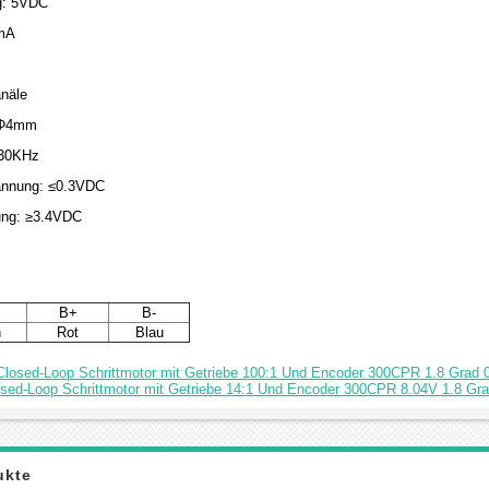
g: 5VDC
mA
näle
 Φ4mm
≤30KHz
annung: ≤0.3VDC
ng: ≥3.4VDC
B+
B-
n
Rot
Blau
losed-Loop Schrittmotor mit Getriebe 100:1 Und Encoder 300CPR 1.8 Grad 0
sed-Loop Schrittmotor mit Getriebe 14:1 Und Encoder 300CPR 8.04V 1.8 Gra
ukte