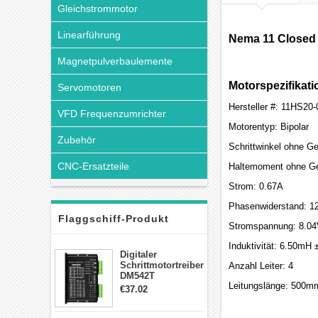
Gleichstrommotor
Linearführung
Nema 11 Closed 
Magnetpulverbaulemente
Motorspezifikati
Servomotoren
Hersteller #: 11HS2
VFD Frequenzumrichter
Motorentyp: Bipolar
Zubehör
Schrittwinkel ohne Ge
CNC-Ersatzteile
Haltemoment ohne Ge
Strom: 0.67A
Phasenwiderstand: 1
Flaggschiff-Produkt
Stromspannung: 8.0
Induktivität: 6.50mH
Digitaler
Schrittmotortreiber
Anzahl Leiter: 4
DM542T
Leitungslänge: 500m
Schrittmotor
€37.02
Treiber 1.0-4.2A 20-
50VDC für Nema