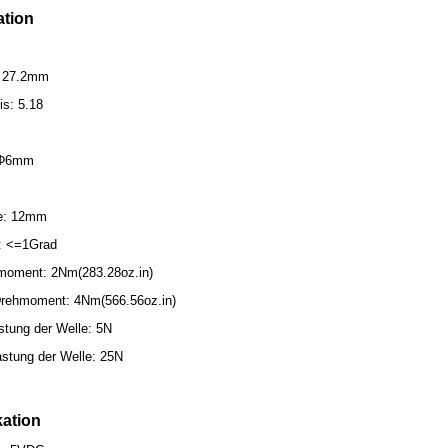
ation
: 27.2mm
is: 5.18
 Φ6mm
ge: 12mm
t: <=1Grad
moment: 2Nm(283.28oz.in)
rehmoment: 4Nm(566.56oz.in)
stung der Welle: 5N
astung der Welle: 25N
kation