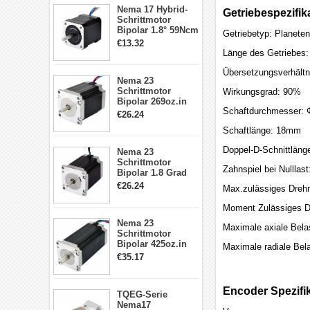
17, 23, 24
Nema 17 Hybrid-
Schrittmotor
Getriebespezifik
Schrittmotor
Bipolar 1.8° 59Ncm
Getriebetyp: Planeten
2A 4 Drähte mit 1m
€13.32
Kabel & Stecker
Länge des Getriebes
für 3D
Drucker/CNC
Übersetzungsverhältn
Nema 23
Schrittmotor
Wirkungsgrad: 90%
Bipolar 269oz.in
Schaftdurchmesser:
2,8A 57x57x76mm
€26.24
4-Draht-
Schaftlänge: 18mm
Schrittmotor
23HS30-2804S
Doppel-D-Schnittlän
Nema 23
Schrittmotor
Zahnspiel bei Nulllas
Bipolar 1.8 Grad
1.9Nm 3A 3.36V 4
€26.24
Max.zulässiges Dreh
Drähte CNC
Schrittmotor DIY
Moment Zulässiges D
CNC Fräse
Nema 23
Maximale axiale Bela
Schrittmotor
Bipolar 425oz.in
Maximale radiale Bel
4.2A 57x57x114mm
€35.17
4 Draht Hybrid
Schrittmotor
Encoder Spezifi
TQEG-Serie
Nema17