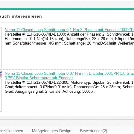
auch interessieren
Nema 11 Closed-Loop-Schrittmotor 0,1 Nm 2 Phasen mit Encoder 1000C
Hersteller #: 11HS18-0674D-E1000; Anzahl der Phasen: 2; Schrittwinkel: 1
Haltemoment: 0.1 Nm(14.16oz.in); Rahmengröße: 28 x 28 mm; Körper Län
mm;Schaftdurchmesser: Φ5 mm; Schaftlänge: 20 mm;D-Schnitt Wellenlä
Nema 11 Closed Loop Schrittmotor 0,07 Nm mit Encoder 300CPR 1.8 Gra
3.75V Bipolar Schrittmotor mit Encoder
Hersteller #: 11HS12-0674D-E22-300; Motorentyp: Bipolar; Schrittwinkel: 1
Grad;Haltemoment: 0.07Nm(9.91oz.in); Rahmengröße: 28 x 28mm; Schrittw
Grad; Ausgangssignal: 2 Kanäle; Auflösung: 300cpr.
ezifikationen
Maßgefertigtes Design
Bewertungen(2)