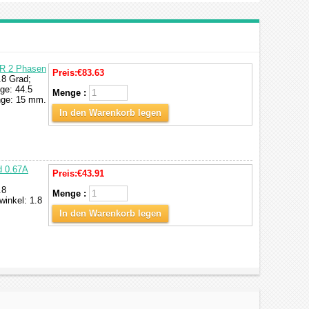
PR 2 Phasen
Preis:
€83.63
.8 Grad;
ge: 44.5
Menge :
nge: 15 mm.
In den Warenkorb legen
d 0.67A
Preis:
€43.91
.8
Menge :
inkel: 1.8
In den Warenkorb legen