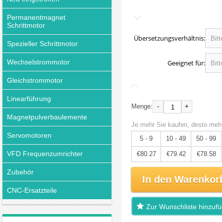
Permanentmagnet
Schrittmotor
Übersetzungsverhältnis:
Spezieller Schrittmotor
Wechselstrommotor
Geeignet für:
Gleichstrommotor
Linearführung
-
+
Menge:
Magnetpulverbaulemente
Je mehr Sie kaufen, desto mehr
Servomotoren
5 - 9
10 - 49
50 - 99
VFD Frequenzumrichter
€80.27
€79.42
€78.58
Zubehör
In den Warenkor
CNC-Ersatzteile
Zur Wunschliste hinzuf