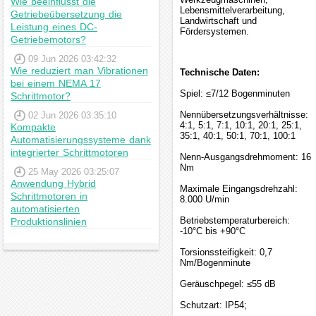
Wie beeinflusst die
Lebensmittelverarbeitung,
Getriebeübersetzung die
Landwirtschaft und
Leistung eines DC-
Fördersystemen.
Getriebemotors?
09 Jun 2026 03:42:32
Wie reduziert man Vibrationen
Technische Daten:
bei einem NEMA 17
Spiel: ≤7/12 Bogenminuten
Schrittmotor?
Nennübersetzungsverhältnisse:
02 Jun 2026 03:35:10
4:1, 5:1, 7:1, 10:1, 20:1, 25:1,
Kompakte
35:1, 40:1, 50:1, 70:1, 100:1
Automatisierungssysteme dank
integrierter Schrittmotoren
Nenn-Ausgangsdrehmoment: 16
Nm
25 May 2026 03:25:07
Anwendung Hybrid
Maximale Eingangsdrehzahl:
Schrittmotoren in
8.000 U/min
automatisierten
Betriebstemperaturbereich:
Produktionslinien
-10°C bis +90°C
Torsionssteifigkeit: 0,7
Nm/Bogenminute
Geräuschpegel: ≤55 dB
Schutzart: IP54;