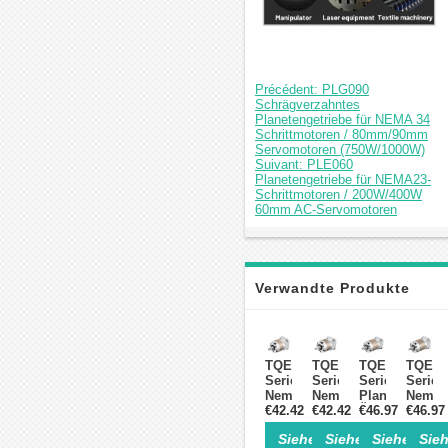
Précédent: PLG090
Schrägverzahntes
Planetengetriebe für NEMA 34
Schrittmotoren / 80mm/90mm
Servomotoren (750W/1000W)
Suivant: PLE060
Planetengetriebe für NEMA23-
Schrittmotoren / 200W/400W
60mm AC-Servomotoren
Verwandte Produkte
TQEG-
TQEG-
TQEG-
TQEG-
Serie
Serie
Serie
Serie
Nema17
Nema17
Planetengetri
Nema1
Planetengetriebe
€42.42
Planetengetriebe
€42.42
Übersetzungsv
€46.97
Planet
€46.97
5:1
10:1
50:1
100:1
Siehe Einzelheiten>
Siehe Einzelheite
Siehe Einz
Sieh
Spiel
Spiel
Spiel
Spiel