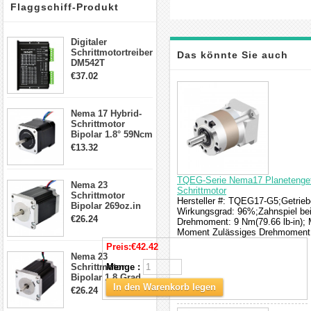
Flaggschiff-Produkt
Digitaler
Schrittmotortreiber
Das könnte Sie auch
DM542T
Schrittmotor
€37.02
Treiber 1.0-4.2A 20-
interessieren
50VDC für Nema
17, 23, 24
Nema 17 Hybrid-
Schrittmotor
Schrittmotor
Bipolar 1.8° 59Ncm
2A 4 Drähte mit 1m
€13.32
Kabel & Stecker
für 3D
Drucker/CNC
TQEG-Serie Nema17 Planetengetr
Nema 23
Schrittmotor
Schrittmotor
Hersteller #: TQEG17-G5;Getriebe
Bipolar 269oz.in
Wirkungsgrad: 96%;Zahnspiel bei
2,8A 57x57x76mm
€26.24
Drehmoment: 9 Nm(79.66 lb-in); 
4-Draht-
Moment Zulässiges Drehmoment: 
Schrittmotor
Preis:
€42.42
23HS30-2804S
Nema 23
Schrittmotor
Menge :
Bipolar 1.8 Grad
In den Warenkorb legen
1.9Nm 3A 3.36V 4
€26.24
Drähte CNC
Schrittmotor DIY