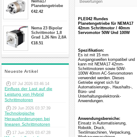
Nema17
Bewertungen
Planetengetriebe
10:1 Spiel 15Arc-
€42.42
min für Nema 17
PLE042 Rundes
Getriebe
Planetengetriebe für NEMA17
Schrittmotor
Nema 23 Bipolar
42mm Schrittmotor / 40mm
Schrittmotor 1,8
Servomotor 50W Und 100W
Grad 1,26 Nm 2,8A
2,5V 4 Drähte
€18.51
23hs22-2804s
Spezifikation:
Hybrid-
Es ist mit 15 mm
Schrittmotor
Ausgangswellen kompatibel und
kann mit NEMA17 42mm-
Schrittmotoren sowie 50W-
Neueste Artikel
100W 40mm AC-Servomotoren
verwendet werden. Dieses
Getriebe eignet sich für
07 Jul 2026 03:46:14
Automatisierungs-, Haushalts-,
Einfluss der Last auf die
Büro- und
Leistung von Hybrid
Unterhaltungselektronik-
Schrittmotoren
Anwendungen.
29 Jun 2026 03:37:39
Technologische
Herausforderungen bei
Anwendungsbereiche:
Einsatz in Automatisierung,
linearen Schrittmotoren
Robotik, Druck,
Textilmaschinen, Verpackung,
17 Jun 2026 03:47:28
Werkzeugmaschinen,