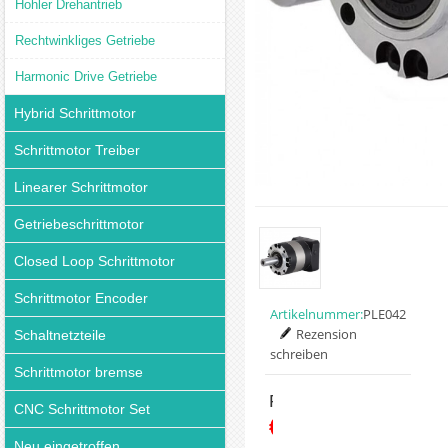
Hohler Drehantrieb
Rechtwinkliges Getriebe
Harmonic Drive Getriebe
Hybrid Schrittmotor
Schrittmotor Treiber
Linearer Schrittmotor
Getriebeschrittmotor
Closed Loop Schrittmotor
Schrittmotor Encoder
Artikelnummer:
PLE042
Rezension
Schaltnetzteile
schreiben
Schrittmotor bremse
Preis:
CNC Schrittmotor Set
€84.49
Neu eingetroffen