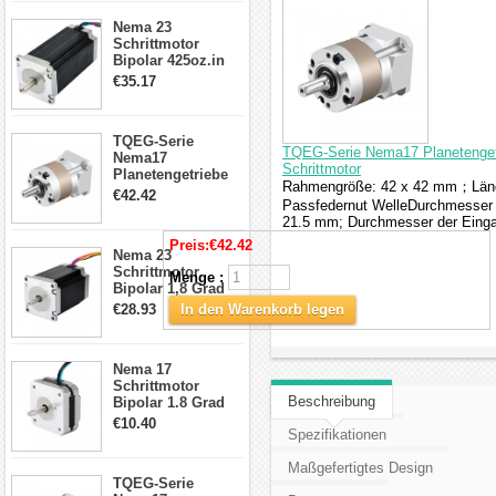
CNC Fräse
Nema 23
Schrittmotor
Bipolar 425oz.in
4.2A 57x57x114mm
€35.17
4 Draht Hybrid
Schrittmotor
TQEG-Serie
TQEG-Serie Nema17 Planetengetr
Nema17
Schrittmotor
Planetengetriebe
Rahmengröße: 42 x 42 mm；Länge
5:1 Spiel 15Arc-
€42.42
Passfedernut WelleDurchmesser d
min für Nema 17
21.5 mm; Durchmesser der Eing
Getriebe
Schrittmotor
Preis:
€42.42
Nema 23
Schrittmotor
Menge :
Bipolar 1,8 Grad
2,83Nm 4 A 2,26V
€28.93
In den Warenkorb legen
CNC Hybrid-
Schrittmotor mit 8
Anschlüssen
Nema 17
Schrittmotor
Beschreibung
Bipolar 1.8 Grad
8.7Ncm 1A 3.5V 4
€10.40
Spezifikationen
Draden Hybrid-
Schrittmotor
Maßgefertigtes Design
TQEG-Serie