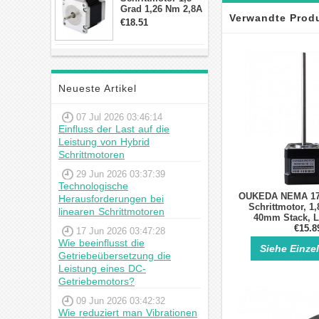
Grad 1,26 Nm 2,8A
Verwandte Prod
2,5V 4 Drähte
€18.51
23hs22-2804s
Hybrid-
Schrittmotor
Neueste Artikel
07 Jul 2026 03:46:14
Einfluss der Last auf die
Leistung von Hybrid
Schrittmotoren
29 Jun 2026 03:37:39
Technologische
OUKEDA NEMA 17 
Herausforderungen bei
Schrittmotor, 1,
linearen Schrittmotoren
40mm Stack, L
110m
€15.8
17 Jun 2026 03:47:28
Wie beeinflusst die
Siehe Einze
Getriebeübersetzung die
Leistung eines DC-
Getriebemotors?
09 Jun 2026 03:42:32
Wie reduziert man Vibrationen