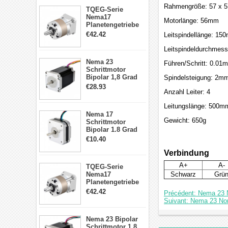
Rahmengröße: 57 x 
TQEG-Serie
Nema17
Motorlänge: 56mm
Planetengetriebe
5:1 Spiel 15Arc-
€42.42
Leitspindellänge: 15
min für Nema 17
Getriebe
Leitspindeldurchmes
Schrittmotor
Nema 23
Führen/Schritt: 0.01
Schrittmotor
Bipolar 1,8 Grad
Spindelsteigung: 2mm
2,83Nm 4 A 2,26V
€28.93
Anzahl Leiter: 4
CNC Hybrid-
Schrittmotor mit 8
Leitungslänge: 500m
Anschlüssen
Nema 17
Gewicht: 650g
Schrittmotor
Bipolar 1.8 Grad
8.7Ncm 1A 3.5V 4
€10.40
Draden Hybrid-
Schrittmotor
Verbindung
A+
A-
TQEG-Serie
Nema17
Schwarz
Grü
Planetengetriebe
10:1 Spiel 15Arc-
€42.42
Précédent: Nema 23 
min für Nema 17
Suivant: Nema 23 Non
Getriebe
Schrittmotor
Nema 23 Bipolar
Schrittmotor 1,8