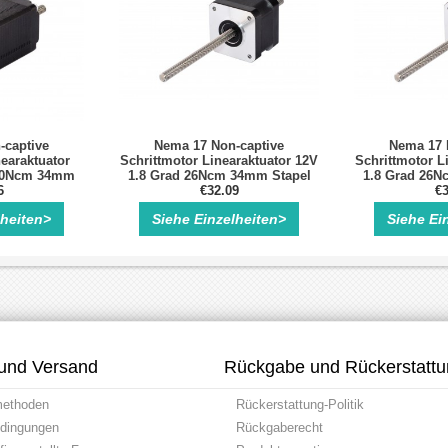
-captive
Nema 17 Non-captive
Nema 17 
earaktuator
Schrittmotor Linearaktuator 12V
Schrittmotor L
2.0Ncm 34mm
1.8 Grad 26Ncm 34mm Stapel
1.8 Grad 26N
A Führen
6
0.4A Führen 2mm/0.07874"
€32.09
0.4A Führen
€3
änge 100mm
Länge 100mm
Läng
lheiten>
Siehe Einzelheiten>
Siehe Ei
und Versand
Rückgabe und Rückerstatt
methoden
Rückerstattung-Politik
dingungen
Rückgaberecht