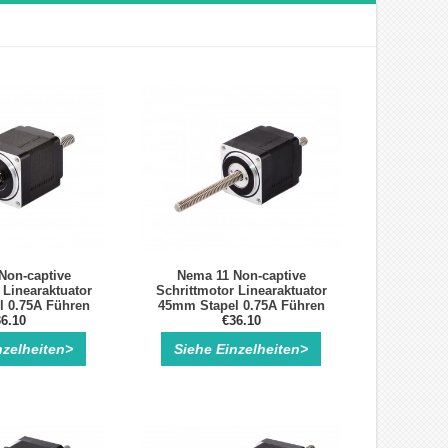
Non-captive
Nema 11 Non-captive
 Linearaktuator
Schrittmotor Linearaktuator
 0.75A Führen
45mm Stapel 0.75A Führen
2" Länge 100mm
6.10
2mm/0.07874" Länge 100mm
€36.10
nzelheiten>
Siehe Einzelheiten>