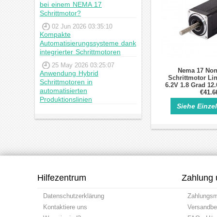
bei einem NEMA 17
Schrittmotor?
02 Jun 2026 03:35:10
Kompakte
Automatisierungssysteme dank
integrierter Schrittmotoren
25 May 2026 03:25:07
Nema 17 Non
Anwendung Hybrid
Schrittmotor Lin
Schrittmotoren in
6.2V 1.8 Grad 1
automatisierten
Stapel 0.67
€41.6
Produktionslinien
2mm/0.07874" L
Siehe Einze
Hilfezentrum
Zahlung 
Datenschutzerklärung
Zahlungs
Kontaktiere uns
Versandbe