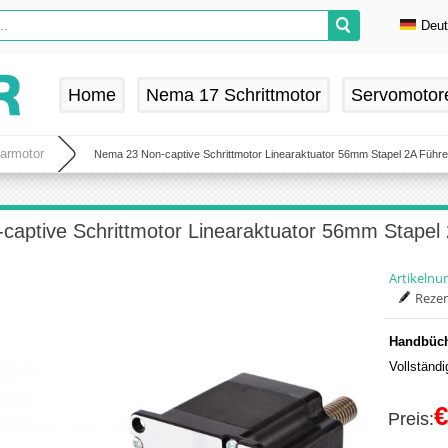
Deu
En
De
Home
Nema 17 Schrittmotor
Servomotor
Fr
Es
earmotor
Nema 23 Non-captive Schrittmotor Linearaktuator 56mm Stapel 2A Fü
captive Schrittmotor Linearaktuator 56mm Stap
Artikeln
Rezen
Handbüch
Vollständ
€
Preis: