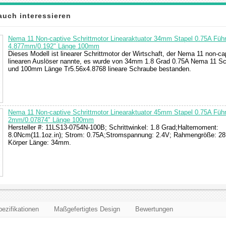
auch interessieren
Nema 11 Non-captive Schrittmotor Linearaktuator 34mm Stapel 0.75A Füh
4.877mm/0.192" Länge 100mm
Dieses Modell ist linearer Schrittmotor der Wirtschaft, der Nema 11 non-ca
linearen Auslöser nannte, es wurde von 34mm 1.8 Grad 0.75A Nema 11 Sc
und 100mm Länge Tr5.56x4.8768 lineare Schraube bestanden.
Nema 11 Non-captive Schrittmotor Linearaktuator 45mm Stapel 0.75A Füh
2mm/0.07874" Länge 100mm
Hersteller #: 11LS13-0754N-100B; Schrittwinkel: 1.8 Grad;Haltemoment:
8.0Ncm(11.1oz.in); Strom: 0.75A;Stromspannung: 2.4V; Rahmengröße: 2
Körper Länge: 34mm.
ezifikationen
Maßgefertigtes Design
Bewertungen