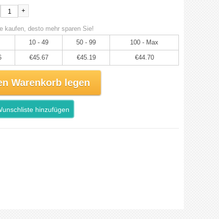
+
e kaufen, desto mehr sparen Sie!
10 - 49
50 - 99
100 - Max
6
€45.67
€45.19
€44.70
en Warenkorb legen
unschliste hinzufügen