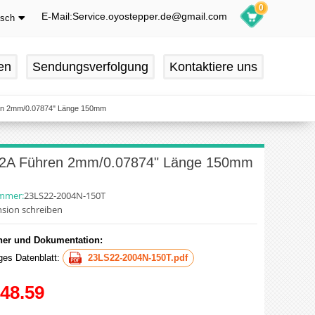
0
E-Mail:Service.oyostepper.de@gmail.com
tsch
glish
utsch
en
Sendungsverfolgung
Kontaktiere uns
ançais
pañol
hren 2mm/0.07874" Länge 150mm
el 2A Führen 2mm/0.07874" Länge 150mm
ummer:
23LS22-2004N-150T
sion schreiben
er und Dokumentation:
iges Datenblatt:
23LS22-2004N-150T.pdf
48.59