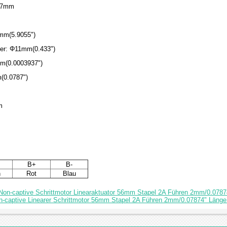
57mm
0mm(5.9055")
ser: Φ11mm(0.433")
mm(0.0003937")
(0.0787")
m
B+
B-
n
Rot
Blau
Non-captive Schrittmotor Linearaktuator 56mm Stapel 2A Führen 2mm/0.07
-captive Linearer Schrittmotor 56mm Stapel 2A Führen 2mm/0.07874" Länge