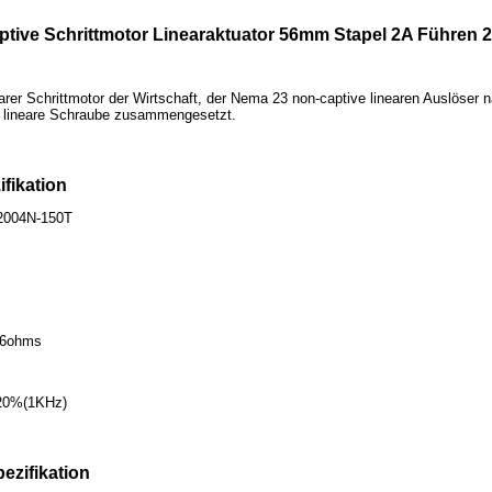
tive Schrittmotor Linearaktuator 56mm Stapel 2A Führe
earer Schrittmotor der Wirtschaft, der Nema 23 non-captive linearen Auslös
lineare Schraube zusammengesetzt.
ifikation
-2004N-150T
.6ohms
 20%(1KHz)
ezifikation