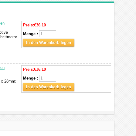
ren
Preis:
€36.10
ptive
Menge :
hrittmotor
In den Warenkorb legen
ren
Preis:
€36.10
Menge :
8 x 28mm;
In den Warenkorb legen