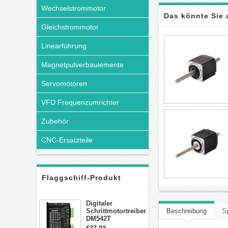
Wechselstrommotor
Das könnte Sie 
Gleichstrommotor
Linearführung
Magnetpulverbaulemente
Servomotoren
VFD Frequenzumrichter
Zubehör
CNC-Ersatzteile
Flaggschiff-Produkt
Digitaler
Schrittmotortreiber
Beschreibung
Sp
DM542T
Schrittmotor