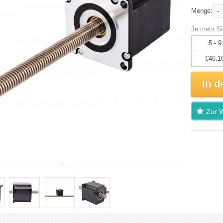
-
Menge:
Je mehr Si
5 - 9
€46.1
In d
Zur W