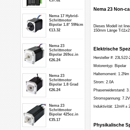
€37.02
Treiber 1.0-4.2A 20-
50VDC für Nema
Nema 23 Non-cap
17, 23, 24
Nema 17 Hybrid-
Schrittmotor
Schrittmotor
Bipolar 1.8° 59Ncm
Dieses Modell ist lin
2A 4 Drähte mit 1m
€13.32
150mm Länge Tr11x2 
Kabel & Stecker
für 3D
Drucker/CNC
Nema 23
Elektrische Spez
Schrittmotor
Bipolar 269oz.in
Hersteller #: 23LS22
2,8A 57x57x76mm
€26.24
4-Draht-
Motorentyp: Bipolar
Schrittmotor
23HS30-2804S
Haltemoment: 1.2Nm
Nema 23
Schrittmotor
Strom: 2.0A
Bipolar 1.8 Grad
1.9Nm 3A 3.36V 4
€26.24
Phasenwiderstand: 3
Drähte CNC
Schrittmotor DIY
Stromspannung: 7.2V
CNC Fräse
Nema 23
Induktivität: 12mH ±
Schrittmotor
Bipolar 425oz.in
4.2A 57x57x114mm
€35.17
4 Draht Hybrid
Physikalische Sp
Schrittmotor