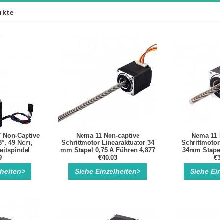
ukte
Non-Captive
Nema 11 Non-captive
Nema 11 
8°, 49 Ncm,
Schrittmotor Linearaktuator 34
Schrittmotor
eitspindel
mm Stapel 0,75 A Führen 4,877
34mm Stapel
m
9
mm Länge 150 mm
€40.03
4.877mm/0.19
€3
lheiten>
Siehe Einzelheiten>
Siehe Ei