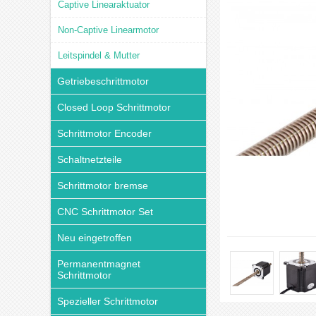
Captive Linearaktuator
Non-Captive Linearmotor
Leitspindel & Mutter
Getriebeschrittmotor
Closed Loop Schrittmotor
Schrittmotor Encoder
Schaltnetzteile
Schrittmotor bremse
CNC Schrittmotor Set
Neu eingetroffen
Permanentmagnet
Schrittmotor
Spezieller Schrittmotor