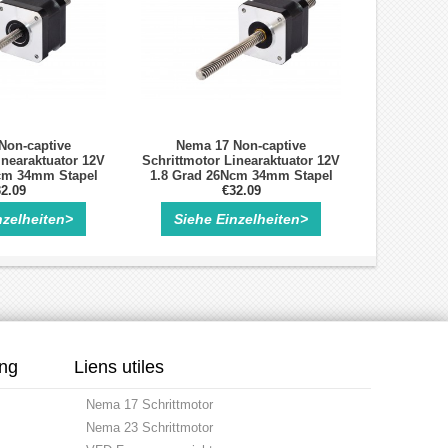
Non-captive
Nema 17 Non-captive
inearaktuator 12V
Schrittmotor Linearaktuator 12V
cm 34mm Stapel
1.8 Grad 26Ncm 34mm Stapel
 2mm/0.07874"
2.09
0.4A Führen 8mm/0.31496"
€32.09
e 150mm
Länge 150mm
nzelheiten>
Siehe Einzelheiten>
ung
Liens utiles
Nema 17 Schrittmotor
Nema 23 Schrittmotor