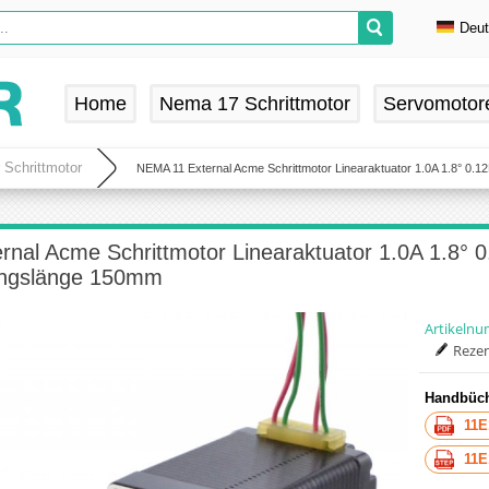
Deu
En
De
Home
Nema 17 Schrittmotor
Servomotor
Fr
Es
 Schrittmotor
NEMA 11 External Acme Schrittmotor Linearaktuator 1.0A 1.8° 
rnal Acme Schrittmotor Linearaktuator 1.0A 1.8
ungslänge 150mm
Artikeln
Rezen
Handbüch
11E
11E