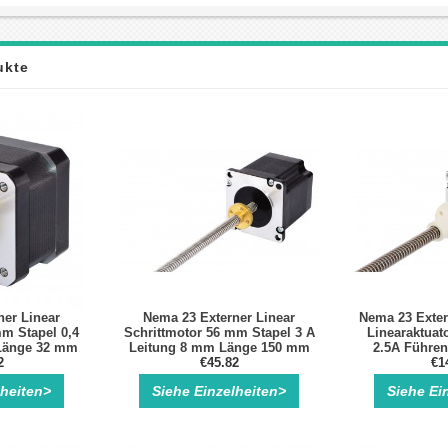
ukte
ner Linear
Nema 23 Externer Linear
Nema 23 Exter
mm Stapel 0,4
Schrittmotor 56 mm Stapel 3 A
Linearaktuat
Länge 32 mm
Leitung 8 mm Länge 150 mm
2.5A Führen
cker Kits
2
Bipolar 1.3Nm 3.3V
€45.82
Läng
€1
Schrittmotor Linearaktuator
lheiten>
Siehe Einzelheiten>
Siehe Ei