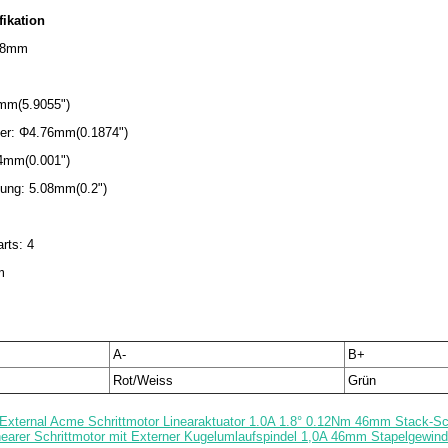
fikation
28mm
0mm(5.9055")
ser: Φ4.76mm(0.1874")
54mm(0.001")
ung: 5.08mm(0.2")
rts: 4
m
A-
B+
Rot/Weiss
Grün
External Acme Schrittmotor Linearaktuator 1.0A 1.8° 0.12Nm 46mm Stack-
nearer Schrittmotor mit Externer Kugelumlaufspindel 1,0A 46mm Stapelgewi