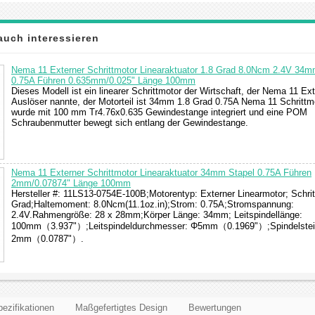
auch interessieren
Nema 11 Externer Schrittmotor Linearaktuator 1.8 Grad 8.0Ncm 2.4V 34m
0.75A Führen 0.635mm/0.025" Länge 100mm
Dieses Modell ist ein linearer Schrittmotor der Wirtschaft, der Nema 11 Ext
Auslöser nannte, der Motorteil ist 34mm 1.8 Grad 0.75A Nema 11 Schrittm
wurde mit 100 mm Tr4.76x0.635 Gewindestange integriert und eine POM
Schraubenmutter bewegt sich entlang der Gewindestange.
Nema 11 Externer Schrittmotor Linearaktuator 34mm Stapel 0.75A Führen
2mm/0.07874" Länge 100mm
Hersteller #: 11LS13-0754E-100B;Motorentyp: Externer Linearmotor; Schrit
Grad;Haltemoment: 8.0Ncm(11.1oz.in);Strom: 0.75A;Stromspannung:
2.4V.Rahmengröße: 28 x 28mm;Körper Länge: 34mm; Leitspindellänge:
100mm（3.937"）;Leitspindeldurchmesser: Φ5mm（0.1969"）;Spindelstei
2mm（0.0787"）.
ezifikationen
Maßgefertigtes Design
Bewertungen