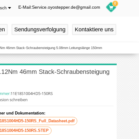
0
E-Mail:Service.oyostepper.de@gmail.com
tsch
glish
utsch
en
Sendungsverfolgung
Kontaktiere uns
ançais
pañol
0.12Nm 46mm Stack-Schraubensteigung 5.08mm Leitungslänge 150mm
° 0.12Nm 46mm Stack-Schraubensteigung
ummer:
11E18S1004HD5-150RS
sion schreiben
er und Dokumentation:
18S1004HD5-150RS_Full_Datasheet.pdf
18S1004HD5-150RS.STEP