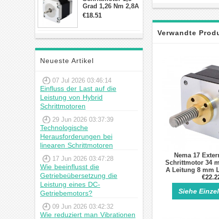
Grad 1,26 Nm 2,8A
2,5V 4 Drähte
€18.51
23hs22-2804s
Hybrid-
Verwandte Prod
Schrittmotor
Neueste Artikel
07 Jul 2026 03:46:14
Einfluss der Last auf die
Leistung von Hybrid
Schrittmotoren
29 Jun 2026 03:37:39
Technologische
Herausforderungen bei
linearen Schrittmotoren
Nema 17 Exter
17 Jun 2026 03:47:28
Schrittmotor 34 
Wie beeinflusst die
A Leitung 8 mm 
Getriebeübersetzung die
für DIY 3D Dru
€22.2
Leistung eines DC-
Siehe Einze
Getriebemotors?
09 Jun 2026 03:42:32
Wie reduziert man Vibrationen