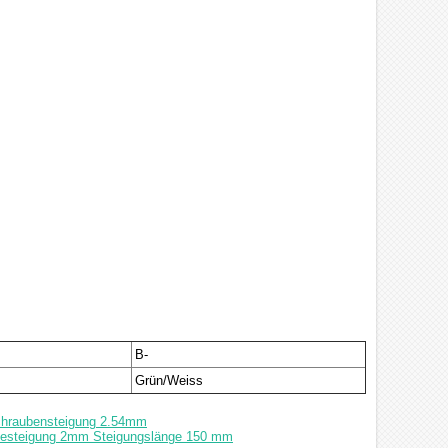
B-
Grün/Weiss
Schraubensteigung 2.54mm
ndesteigung 2mm Steigungslänge 150 mm