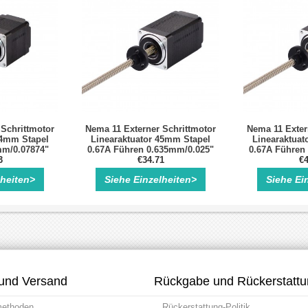
 Schrittmotor
Nema 11 Externer Schrittmotor
Nema 11 Exter
34mm Stapel
Linearaktuator 45mm Stapel
Linearaktuat
mm/0.07874"
0.67A Führen 0.635mm/0.025"
0.67A Führen
00mm
3
Länge 101mm
€34.71
Läng
€4
lheiten>
Siehe Einzelheiten>
Siehe Ei
und Versand
Rückgabe und Rückerstatt
methoden
Rückerstattung-Politik