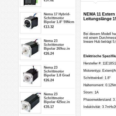
€37.02
Treiber 1.0-4.2A 20-
50VDC für Nema
17, 23, 24
NEMA 11 Extern 
Nema 17 Hybrid-
Schrittmotor
Schrittmotor
Leitungslänge 
Bipolar 1.8° 59Ncm
2A 4 Drähte mit 1m
€13.32
Kabel & Stecker
für 3D
Bei diesem Modell ha
Drucker/CNC
mit einem Durchmesse
Nema 23
lineare Hub beträgt 5
Schrittmotor
Bipolar 269oz.in
2,8A 57x57x76mm
€26.24
Elektrische Spezifik
4-Draht-
Schrittmotor
Hersteller #: 11E18
23HS30-2804S
Nema 23
Motorentyp: Extern(
Schrittmotor
Bipolar 1.8 Grad
Schrittwinkel: 1.8°
1.9Nm 3A 3.36V 4
€26.24
Drähte CNC
Haltemoment: 0.12Nm
Schrittmotor DIY
CNC Fräse
Strom: 1A
Nema 23
Schrittmotor
Phasenwiderstand: 3
Bipolar 425oz.in
4.2A 57x57x114mm
€35.17
Induktivität: 3.7mH
4 Draht Hybrid
Schrittmotor