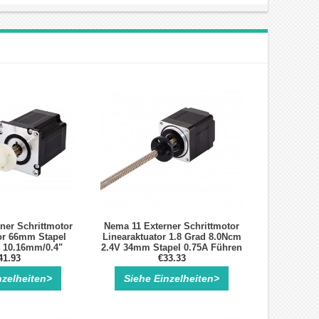
ner Schrittmotor
Nema 11 Externer Schrittmotor
or 66mm Stapel
Linearaktuator 1.8 Grad 8.0Ncm
 10.16mm/0.4"
2.4V 34mm Stapel 0.75A Führen
e 250mm
41.93
0.635mm/0.025" Länge 100mm
€33.33
nzelheiten>
Siehe Einzelheiten>