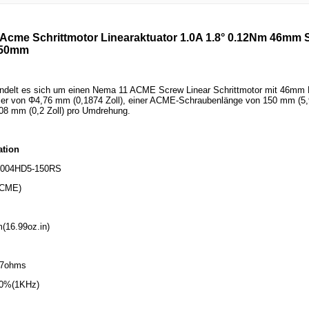
Acme Schrittmotor Linearaktuator 1.0A 1.8° 0.12Nm 46mm
150mm
ndelt es sich um einen Nema 11 ACME Screw Linear Schrittmotor mit 46mm Kö
r von Φ4,76 mm (0,1874 Zoll), einer ACME-Schraubenlänge von 150 mm (5,90
,08 mm (0,2 Zoll) pro Umdrehung.
ation
S1004HD5-150RS
ACME)
(16.99oz.in)
.7ohms
±20%(1KHz)