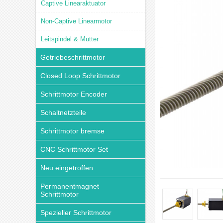
Captive Linearaktuator
Non-Captive Linearmotor
Leitspindel & Mutter
Getriebeschrittmotor
Closed Loop Schrittmotor
Schrittmotor Encoder
Schaltnetzteile
Schrittmotor bremse
CNC Schrittmotor Set
Neu eingetroffen
Permanentmagnet
Schrittmotor
Spezieller Schrittmotor