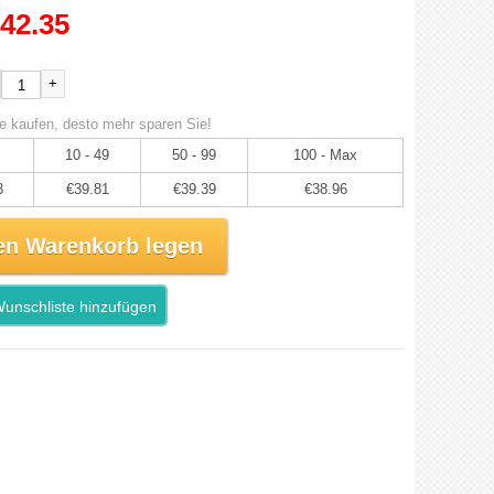
42.35
+
e kaufen, desto mehr sparen Sie!
10 - 49
50 - 99
100 - Max
3
€39.81
€39.39
€38.96
en Warenkorb legen
unschliste hinzufügen