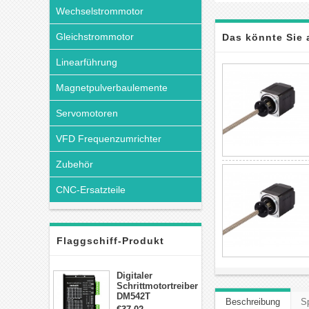
Wechselstrommotor
Gleichstrommotor
Das könnte Sie 
Linearführung
Magnetpulverbaulemente
Servomotoren
VFD Frequenzumrichter
Zubehör
CNC-Ersatzteile
Flaggschiff-Produkt
Digitaler
Schrittmotortreiber
DM542T
Beschreibung
Sp
Schrittmotor