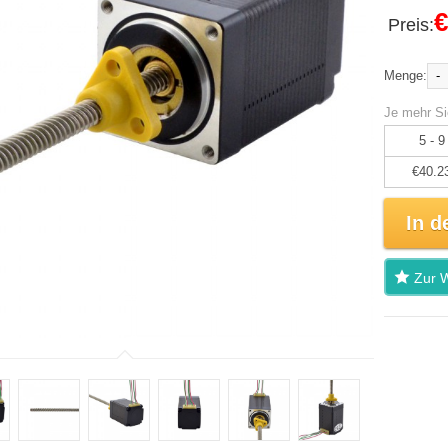
€
Preis:
-
Menge:
Je mehr Si
5 - 9
€40.2
In d
Zur W