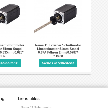
ner Schrittmotor
Nema 11 Externer Schrittmotor
or 51mm Stapel
Linearaktuator 51mm Stapel
 0.635mm/0.025"
0.67A Führen 2mm/0.07874
e 100mm
1.66
Länge 100mm
€38.88
nzelheiten>
Siehe Einzelheiten>
ung
Liens utiles
Nema 17 Schrittmotor