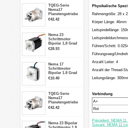
TQEG-Serie
Physikalische Spezi
Nema17
Planetengetriebe
Rahmengröße: 28 x 
5:1 Spiel 15Arc-
€42.42
Körper Länge: 46mm
min für Nema 17
Getriebe
Leitspindellänge: 15
Schrittmotor
Nema 23
Leitspindeldurchmes
Schrittmotor
Bipolar 1,8 Grad
Führen/Schritt: 0.02
2,83Nm 4 A 2,26V
€28.93
CNC Hybrid-
Führungsweg/Umdreh
Schrittmotor mit 8
Anschlüssen
Anzahl Leiter: 4
Nema 17
Schrittmotor
Anzahl der Thread-Sta
Bipolar 1.8 Grad
8.7Ncm 1A 3.5V 4
Leitungslänge: 300m
€10.40
Draden Hybrid-
Schrittmotor
TQEG-Serie
Verbindung
Nema17
A+
Planetengetriebe
10:1 Spiel 15Arc-
€42.42
Rot
min für Nema 17
Getriebe
Schrittmotor
Précédent: NEMA 11 
Nema 23 Bipolar
Suivant: NEMA 11 Li
Schrittmotor 1,8