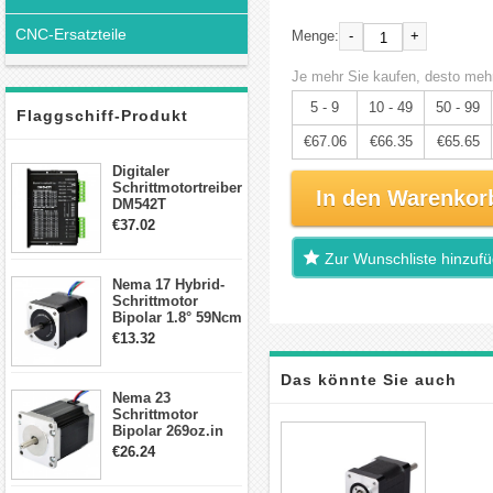
CNC-Ersatzteile
-
+
Menge:
Je mehr Sie kaufen, desto mehr
5 - 9
10 - 49
50 - 99
Flaggschiff-Produkt
€67.06
€66.35
€65.65
Digitaler
Schrittmotortreiber
In den Warenkor
DM542T
Schrittmotor
€37.02
Treiber 1.0-4.2A 20-
50VDC für Nema
Zur Wunschliste hinzuf
17, 23, 24
Nema 17 Hybrid-
Schrittmotor
Schrittmotor
Bipolar 1.8° 59Ncm
2A 4 Drähte mit 1m
€13.32
Kabel & Stecker
für 3D
Das könnte Sie auch
Drucker/CNC
Nema 23
Schrittmotor
interessieren
Bipolar 269oz.in
2,8A 57x57x76mm
€26.24
4-Draht-
Schrittmotor