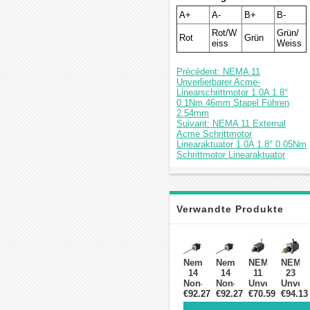
A+
A-
B+
B-
Rot/W
Grün/
Rot
Grün
eiss
Weiss
Précédent: NEMA 11
Unverlierbarer Acme-
Linearschrittmotor 1.0A 1.8°
0.1Nm 46mm Stapel Führen
2.54mm
Suivant: NEMA 11 External
Acme Schrittmotor
Linearaktuator 1.0A 1.8° 0.05Nm
Schrittmotor Linearaktuator
Verwandte Produkte
Nema
Nema
NEMA
NEMA
14
14
11
23
Non-
Non-
Unverlierbarer
Unverl
captive
€92.27
captive
€92.27
Acme-
€70.59
Acme-
€94.13
Linearer
Schrittmotor
Linearschritt
Linear