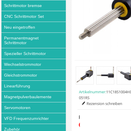
Schrittmotor bremse
CNC Schrittmotor Set
Neu eingetroffen
Permanentmagnet
Schrittmotor
Spezieller Schrittmotor
Wechselstrommotor
Gleichstrommotor
Linearführung
Artikelnummer:
11C18S1004H
Magnetpulverbaulemente
051RS
Rezension schreiben
Servomotoren
Preis:
VFD Frequenzumrichter
€70.59
Zubehör