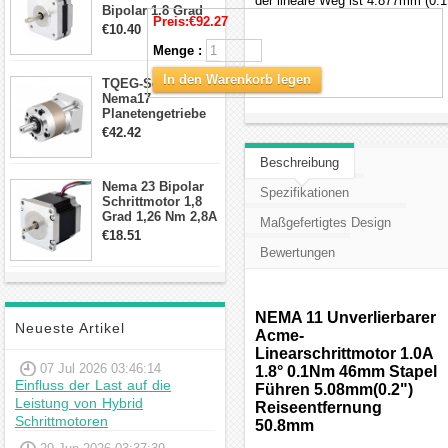
der lineare Weg ist 4.877mm (0.1
Bipolar 1.8 Grad
Preis:
€92.27
8.7Ncm 1A 3.5V 4
€10.40
Draden Hybrid-
Menge :
Schrittmotor
In den Warenkorb legen
TQEG-Serie
Nema17
Planetengetriebe
10:1 Spiel 15Arc-
€42.42
min für Nema 17
Getriebe
Beschreibung
Schrittmotor
Nema 23 Bipolar
Spezifikationen
Schrittmotor 1,8
Grad 1,26 Nm 2,8A
Maßgefertigtes Design
2,5V 4 Drähte
€18.51
23hs22-2804s
Bewertungen
Hybrid-
Schrittmotor
NEMA 11 Unverlierbarer
Neueste Artikel
Acme-
Linearschrittmotor 1.0A
07 Jul 2026 03:46:14
1.8° 0.1Nm 46mm Stapel
Einfluss der Last auf die
Führen 5.08mm(0.2")
Leistung von Hybrid
Reiseentfernung
Schrittmotoren
50.8mm