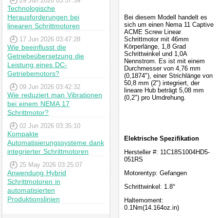
29 Jun 2026 03:37:39
Technologische
Herausforderungen bei
Bei diesem Modell handelt es
sich um einen Nema 11 Captive
linearen Schrittmotoren
ACME Screw Linear
17 Jun 2026 03:47:28
Schrittmotor mit 46mm
Körperlänge, 1,8 Grad
Wie beeinflusst die
Schrittwinkel und 1,0A
Getriebeübersetzung die
Nennstrom. Es ist mit einem
Leistung eines DC-
Durchmesser von 4,76 mm
Getriebemotors?
(0,1874"), einer Strichlänge von
50,8 mm (2") integriert, der
09 Jun 2026 03:42:32
lineare Hub beträgt 5,08 mm
Wie reduziert man Vibrationen
(0,2") pro Umdrehung.
bei einem NEMA 17
Schrittmotor?
02 Jun 2026 03:35:10
Kompakte
Elektrische Spezifikation
Automatisierungssysteme dank
integrierter Schrittmotoren
Hersteller #: 11C18S1004HD5-
051RS
25 May 2026 03:25:07
Anwendung Hybrid
Motorentyp: Gefangen
Schrittmotoren in
Schrittwinkel: 1.8°
automatisierten
Produktionslinien
Haltemoment:
0.1Nm(14.164oz.in)