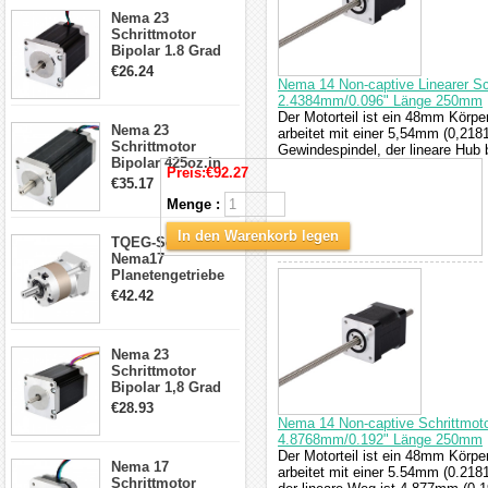
23HS30-2804S
Nema 23
Schrittmotor
Bipolar 1.8 Grad
1.9Nm 3A 3.36V 4
€26.24
Drähte CNC
Nema 14 Non-captive Linearer Sc
Schrittmotor DIY
2.4384mm/0.096" Länge 250mm
CNC Fräse
Der Motorteil ist ein 48mm Körpe
Nema 23
arbeitet mit einer 5,54mm (0,21
Schrittmotor
Gewindespindel, der lineare Hub 
Bipolar 425oz.in
Preis:
€92.27
4.2A 57x57x114mm
€35.17
4 Draht Hybrid
Menge :
Schrittmotor
In den Warenkorb legen
TQEG-Serie
Nema17
Planetengetriebe
5:1 Spiel 15Arc-
€42.42
min für Nema 17
Getriebe
Schrittmotor
Nema 23
Schrittmotor
Bipolar 1,8 Grad
2,83Nm 4 A 2,26V
€28.93
CNC Hybrid-
Nema 14 Non-captive Schrittmoto
Schrittmotor mit 8
4.8768mm/0.192" Länge 250mm
Anschlüssen
Der Motorteil ist ein 48mm Körpe
Nema 17
arbeitet mit einer 5.54mm (0.21
Schrittmotor