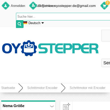
0
E-Mail:Service.oyostepper.de@gmail.com
Anmelden
Registrieren
Deutsch
English
Deutsch
Français
Español
Se
Startseite
Schrittmotor Encoder
Schrittmotor mit Encoder
Nema Größe