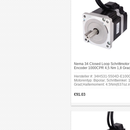
Nema 34 Closed Loop Schrittmotor 
Encoder 1000CPR 4,5 Nm 1,8 Gra
2.2V 5.5A Bipolar Schrittmotor
Hersteller #: 34HS31-5504D-E1000
Motorentyp: Bipolar; Schrittwinkel: 
Grad;Haltemoment: 4.5Nm(637oz.in
Rahmengröße: 86 x 86mm; Körper
Länge: 80mm; Schaftdurchmesser:
€91.03
Φ14mm; Auflösung: 1000ppr.