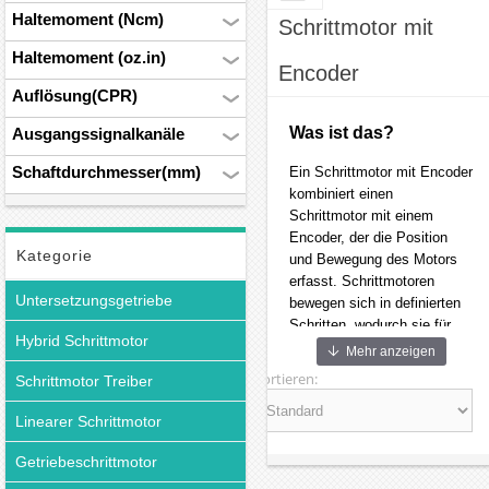
Haltemoment (Ncm)
Schrittmotor mit
Haltemoment (oz.in)
Encoder
Auflösung(CPR)
Was ist das?
Ausgangssignalkanäle
Schaftdurchmesser(mm)
Ein Schrittmotor mit Encoder
kombiniert einen
Schrittmotor mit einem
Encoder, der die Position
Kategorie
und Bewegung des Motors
erfasst. Schrittmotoren
Untersetzungsgetriebe
bewegen sich in definierten
Schritten, wodurch sie für
Hybrid Schrittmotor
Anwendungen mit
Mehr anzeigen
Anforderungen an präzise
Sortieren:
Schrittmotor Treiber
Positionierung eingesetzt
werden. Der Encoder
Linearer Schrittmotor
überwacht kontinuierlich die
Motorbewegung und liefert
Getriebeschrittmotor
dem Steuerungssystem