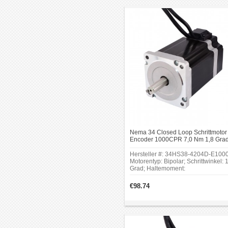
Keilnutlänge: 25mm; Anzahl Leiter:
4;Leitungslänge: 500mm.
Nema 34 Closed Loop Schrittmotor 
Encoder 1000CPR 7,0 Nm 1,8 Gra
Bipolar Nema34 Geschlossener
Regelkreis
Hersteller #: 34HS38-4204D-E1000
Motorentyp: Bipolar; Schrittwinkel: 
Grad; Haltemoment:
7.07Nm(1001oz.in);Antriebsspannu
5V; Ausgangsstrom: 55mA; Auflösu
€98.74
1000ppr.