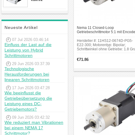
23hs22-2804s
Berücksichtigen Sie
Hybrid-
Drehmoment,
Schrittmotor
Geschwindigkeit und die Art
der Belastung, um einen
Neueste Artikel
Nema 11 Closed-Loop
geeigneten Antrieb
Getriebeschrittmotor 5:1 mit Encode
auszuwählen.
300CPR 1.8 Grad 0.07Nm Bipolar
07 Jul 2026 03:46:14
Getriebeschrittmotor
Hersteller #: 11HS12-0674D-PG5-
Bauform und Installation: Die
Einfluss der Last auf die
E22-300; Motorentyp: Bipolar;
physische Größe und die Art
Schrittwinkel ohne Getriebe: 1.8 Gr
Leistung von Hybrid
Haltemoment ohne Getriebe:
der Installation sind
Schrittmotoren
0.07Nm(9.91oz.in);Getriebetyp:
€71.86
ebenfalls wichtige Kriterien.
Planeten;Länge des Getriebes:
29 Jun 2026 03:37:39
Er sollte in die vorgesehene
27.2mm; Übersetzungsverhältnis:
Technologische
5.18;Schaftdurchmesser:
Anwendung und den
Herausforderungen bei
Φ6mm;Zahnsp
verfügbaren Raum passen.
linearen Schrittmotoren
Betriebsbedingungen:
17 Jun 2026 03:47:28
Überprüfen Sie, ob er für die
Wie beeinflusst die
speziellen
Getriebeübersetzung die
Betriebsbedingungen
Leistung eines DC-
geeignet ist, wie zum
Getriebemotors?
Beispiel Temperatur,
09 Jun 2026 03:42:32
Feuchtigkeit oder Staub.
Wie reduziert man Vibrationen
Einige Modelle sind speziell
bei einem NEMA 17
für industrielle oder raue
Schrittmotor?