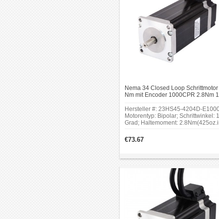
Nema 34 Closed Loop Schrittmotor
Nm mit Encoder 1000CPR 2.8Nm 1
Grad Bipolar Schrittmotor mit Enco
Hersteller #: 23HS45-4204D-E1000
Motorentyp: Bipolar; Schrittwinkel: 
Grad; Haltemoment: 2.8Nm(425oz.i
Rahmengröße: 57 x 57mm;
Ausgangssignal: 2 Kanäle; Auflösu
€73.67
1000ppr.