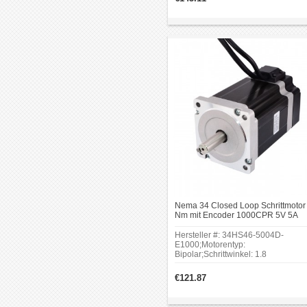
1000ppr.
Nema 34 Closed Loop Schrittmotor
Nm mit Encoder 1000CPR 5V 5A
8.5Nm 1.8 Grad Bipolar Schrittmoto
mit Encoder
Hersteller #: 34HS46-5004D-
E1000;Motorentyp:
Bipolar;Schrittwinkel: 1.8
Grad;Haltemoment:
8.5Nm(1204oz.in);Stromspannung:
€121.87
5V;Rahmengröße: 86 x 86mm;Körp
Länge: 114mm;Schaftdurchmesser:
Φ14mm; Schaftlänge: 37mm;