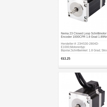
Nema 23 Closed Loop Schrittmotor 
Encoder 1000CPR 1.8 Grad 1.89N
2.8A 3.2V Bipolar Schrittmotor
Hersteller #: 23HS30-2804D-
E1000;Motorentyp:
Bipolar;Schrittwinkel: 1.8 Grad; Str
2.8A; Stromspannung: 3.2V.Auflösu
1000ppr.Es kann in einer Vielzahl 
€63.25
Anwendungen eingesetzt werden, 
eine präzise Steuerung erfordern.