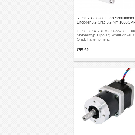
Nema 23 Closed Loop Schrittmotor 
Encoder 0,9 Grad 0,9 Nm 1000CP
Schrittmotor mit Encoder
Hersteller #: 23HM20-0384D-E100
Motorentyp: Bipolar; Schrittwinkel: 
Grad; Haltemoment:
0.9Nm(127.5oz.in); Rahmengröße:
x 57mm; Ausgangssignal: 2 Kanäle
€55.92
Auflösung: 1000ppr.