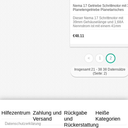
Nema 17 Getriebe Schrittmotor mit 
Planetengetriebe Planetarisches
Nema17-Getriebe
Dieser Nema 17 Schrittmotor mit
39mm Gehäuselänge und 1,68A
Nennstrom ist mit einem 41mm
Planetengetriebe von 3: 1 Getriebe
übersetzung integriert.Es kann in e
€48.11
Vielzahl von Anwendungen eingese
werden, die eine präzise Steuerun
erfordern.
<
1
2
Insgesamt 21 - 38 38 Datensätze
(Seite: 2)
Hilfezentrum
Zahlung und
Rückgabe
Heiße
Versand
und
Kategorien
Datenschutzerklärung
Rückerstattung