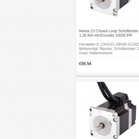
Nema 23 Closed Loop Schrittmotor
1,26 Nm mit Encoder 1000CPR
1.26Nm 1.8 Grad Bipolar Schrittmot
mit Encoder
Hersteller #: 23HS22-2804D-E1000
Motorentyp: Bipolar; Schrittwinkel: 
Grad; Haltemoment:
1.26Nm(178.4oz.in);Rahmengröße:
x 57mm; Körper Länge: 56mm;
€55.54
Schaftdurchmesser:
Φ8mm.Ausgangssignal: 2 Kanäle;
Auflösung: 1000ppr.