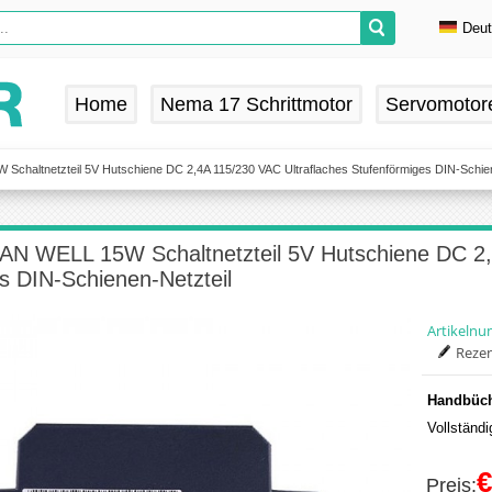
Deu
En
De
Home
Nema 17 Schrittmotor
Servomotor
Fr
Es
haltnetzteil 5V Hutschiene DC 2,4A 115/230 VAC Ultraflaches Stufenförmiges DIN-Schien
N WELL 15W Schaltnetzteil 5V Hutschiene DC 2,4
s DIN-Schienen-Netzteil
Artikeln
Rezen
Handbüch
Vollständ
€
Preis: