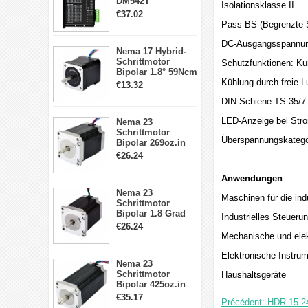
DM542T
Isolationsklasse II
Schrittmotor
€37.02
Treiber 1.0-4.2A 20-
Pass BS (Begrenzte 
50VDC für Nema
17, 23, 24
DC-Ausgangsspannung
Nema 17 Hybrid-
Schrittmotor
Schrittmotor
Schutzfunktionen: Ku
Bipolar 1.8° 59Ncm
2A 4 Drähte mit 1m
Kühlung durch freie L
€13.32
Kabel & Stecker
DIN-Schiene TS-35/7.
für 3D
Drucker/CNC
LED-Anzeige bei Str
Nema 23
Schrittmotor
Überspannungskatego
Bipolar 269oz.in
2,8A 57x57x76mm
€26.24
4-Draht-
Schrittmotor
Anwendungen
23HS30-2804S
Nema 23
Maschinen für die ind
Schrittmotor
Bipolar 1.8 Grad
Industrielles Steuer
1.9Nm 3A 3.36V 4
€26.24
Drähte CNC
Mechanische und elek
Schrittmotor DIY
CNC Fräse
Elektronische Instru
Nema 23
Schrittmotor
Haushaltsgeräte
Bipolar 425oz.in
4.2A 57x57x114mm
€35.17
Précédent: HDR-15-2
4 Draht Hybrid