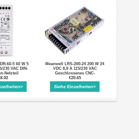
DR-60-5 60 W 5
Meanwell LRS-200-24 200 W 24
5/230 VAC DIN-
VDC 8,8 A 115/230 VAC
n-Netzteil
Geschlossenes CNC-
8.02
Schaltnetzteil
€20.65
nzelheiten>
Siehe Einzelheiten>