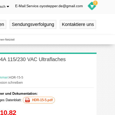
0
E-Mail:Service.oyostepper.de@gmail.com
tsch
glish
utsch
en
Sendungsverfolgung
Kontaktiere uns
ançais
pañol
en-Netzteil
A 115/230 VAC Ultraflaches
ummer:
HDR-15-5
sion schreiben
er und Dokumentation:
iges Datenblatt:
HDR-15-5.pdf
10.82