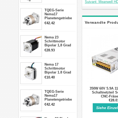
Suivant: Meanwell HD
Schrittmotor
TQEG-Serie
Nema17
Planetengetriebe
5:1 Spiel 15Arc-
Verwandte Prod
€42.42
min für Nema 17
Getriebe
Schrittmotor
Nema 23
Schrittmotor
Bipolar 1,8 Grad
2,83Nm 4 A 2,26V
€28.93
CNC Hybrid-
Schrittmotor mit 8
Anschlüssen
Nema 17
Schrittmotor
Bipolar 1.8 Grad
8.7Ncm 1A 3.5V 4
€10.40
Draden Hybrid-
Schrittmotor
350W 60V 5.9A 1
TQEG-Serie
Schaltnetzteil S
Nema17
CNC-Fräse
Planetengetriebe
€28.0
10:1 Spiel 15Arc-
€42.42
min für Nema 17
Siehe Einze
Getriebe
Schrittmotor