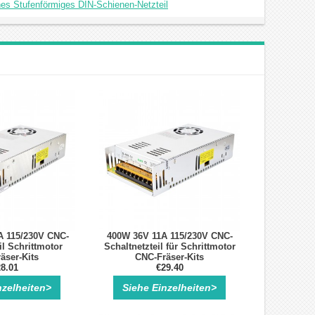
es Stufenförmiges DIN-Schienen-Netzteil
A 115/230V CNC-
400W 36V 11A 115/230V CNC-
il Schrittmotor
Schaltnetzteil für Schrittmotor
äser-Kits
CNC-Fräser-Kits
8.01
€29.40
nzelheiten>
Siehe Einzelheiten>