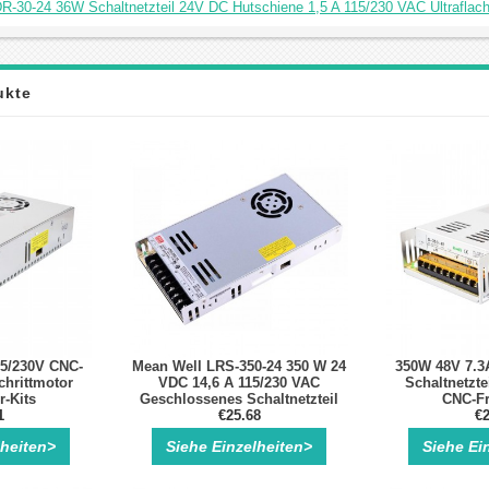
R-30-24 36W Schaltnetzteil 24V DC Hutschiene 1,5 A 115/230 VAC Ultraflach
ukte
15/230V CNC-
Mean Well LRS-350-24 350 W 24
350W 48V 7.3
chrittmotor
VDC 14,6 A 115/230 VAC
Schaltnetzte
r-Kits
Geschlossenes Schaltnetzteil
CNC-Fr
1
€25.68
€2
lheiten>
Siehe Einzelheiten>
Siehe Ei