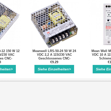
-12 150 W 12
Meanwell LRS-50-24 50 W 24
Mean Well M
5/230 VAC
VDC 2,2 A 115/230 VAC
VDC 10 A 11
es CNC-
Geschlossenes CNC-
Schiene
altnetzteil
8
Schaltnetzteil
€9.29
€1
lheiten>
Siehe Einzelheiten>
Siehe Ei