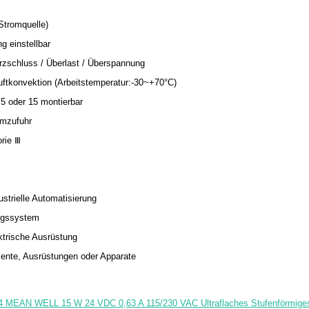
Stromquelle)
 einstellbar
rzschluss / Überlast / Überspannung
uftkonvektion (Arbeitstemperatur:-30~+70°C)
5 oder 15 montierbar
omzufuhr
rie Ⅲ
ustrielle Automatisierung
ungssystem
trische Ausrüstung
mente, Ausrüstungen oder Apparate
4 MEAN WELL 15 W 24 VDC 0,63 A 115/230 VAC Ultraflaches Stufenförmiges