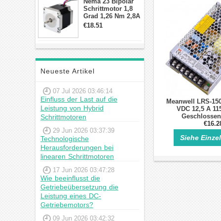
Nema 23 Bipolar
Schrittmotor 1,8
Grad 1,26 Nm 2,8A
2,5V 4 Drähte
€18.51
23hs22-2804s
Hybrid-
Schrittmotor
Neueste Artikel
07 Jul 2026 03:46:14
Einfluss der Last auf die
Meanwell LRS-150
Leistung von Hybrid
VDC 12,5 A 11
Geschlossen
Schrittmotoren
Schrittmotor-Sch
€16.2
29 Jun 2026 03:37:39
Siehe Einze
Technologische
Herausforderungen bei
linearen Schrittmotoren
17 Jun 2026 03:47:28
Wie beeinflusst die
Getriebeübersetzung die
Leistung eines DC-
Getriebemotors?
09 Jun 2026 03:42:32