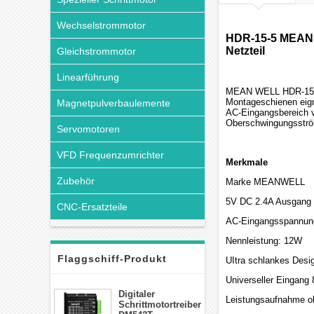
Wechselstrommotor
HDR-15-5 MEAN W
Netzteil
Gleichstrommotor
Linearführung
MEAN WELL HDR-15 ist
Montageschienen eign
Magnetpulverbaulemente
AC-Eingangsbereich v
Oberschwingungsströ
Servomotoren
VFD Frequenzumrichter
Merkmale
Zubehör
Marke MEANWELL
5V DC 2.4A Ausgang
CNC-Ersatzteile
AC-Eingangsspannun
Nennleistung: 12W
Flaggschiff-Produkt
UItra schlankes Desi
Universeller Eingang
Digitaler
Leistungsaufnahme o
Schrittmotortreiber