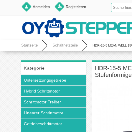
Anmelden
Registrieren
Startseite
Schaltnetzteile
HDR-15-5 MEAN WELL 15W Sc
HDR-15-5 MEA
Kategorie
Stufenförmige
Untersetzungsgetriebe
Hybrid Schrittmotor
Schrittmotor Treiber
Linearer Schrittmotor
Getriebeschrittmotor