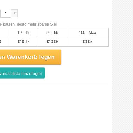
+
e kaufen, desto mehr sparen Sie!
10 - 49
50 - 99
100 - Max
8
€10.17
€10.06
€9.95
en Warenkorb legen
unschliste hinzufügen