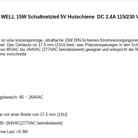
ELL 15W Schaltnetzteil 5V Hutschiene DC 2,4A 115/230 V
 eine kostengünstige, ultraflache 15W DIN-Schienen-Stromversorgungsserie, 
et. Das Gehäuse ist 17,5 mm (1SU) breit, was Platzeinsparungen in den Sch
on 85VAC bis 264VAC (277VAC betriebsbereit) geeignet und entspricht der 
me vorschreibt.
gsbereich: 85 ~ 264VAC
gn mit einer Breite von 17,5 mm (1SU)
 85~264VAC(277VAC betriebsbereit)
hne Last <0.3W