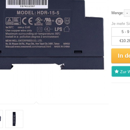
-
Menge:
Je mehr Si
5 - 9
€10.2
In d
Zur W