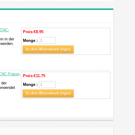
 CNC-
Preis:
€8.95
n in der
Menge :
 werden.
In den Warenkorb legen
 CNC-Fräser-
Preis:
€11.75
 der
Menge :
verwendet
In den Warenkorb legen