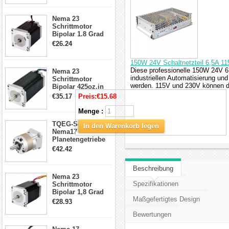
Schrittmotor
23HS30-2804S
Nema 23
Schrittmotor
Bipolar 1.8 Grad
1.9Nm 3A 3.36V 4
€26.24
Drähte CNC
Schrittmotor DIY
150W 24V Schaltnetzteil 6,5A 115
CNC Fräse
Diese professionelle 150W 24V 6
Nema 23
industriellen Automatisierung u
Schrittmotor
werden. 115V und 230V können d
Bipolar 425oz.in
4.2A 57x57x114mm
€35.17
Preis:
€15.68
4 Draht Hybrid
Schrittmotor
Menge :
TQEG-Serie
In den Warenkorb legen
Nema17
Planetengetriebe
5:1 Spiel 15Arc-
€42.42
min für Nema 17
Getriebe
Beschreibung
Schrittmotor
Nema 23
Spezifikationen
Schrittmotor
Bipolar 1,8 Grad
Maßgefertigtes Design
2,83Nm 4 A 2,26V
€28.93
CNC Hybrid-
Bewertungen
Schrittmotor mit 8
Anschlüssen