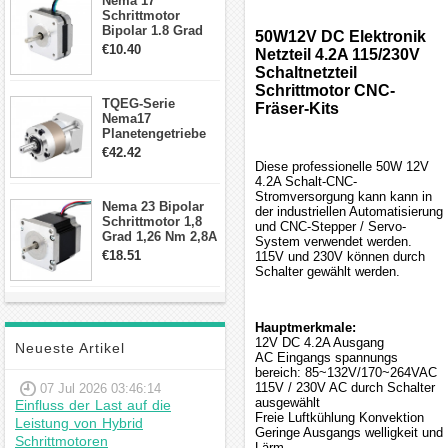
Nema 17
Schrittmotor
Bipolar 1.8 Grad
50W12V DC Elektronik
8.7Ncm 1A 3.5V 4
€10.40
Netzteil 4.2A 115/230V
Draden Hybrid-
Schaltnetzteil
Schrittmotor
Schrittmotor CNC-
TQEG-Serie
Fräser-Kits
Nema17
Planetengetriebe
10:1 Spiel 15Arc-
€42.42
min für Nema 17
Diese professionelle 50W 12V
Getriebe
4.2A Schalt-CNC-
Schrittmotor
Stromversorgung kann kann in
Nema 23 Bipolar
der industriellen Automatisierung
Schrittmotor 1,8
und CNC-Stepper / Servo-
Grad 1,26 Nm 2,8A
System verwendet werden.
2,5V 4 Drähte
€18.51
115V und 230V können durch
23hs22-2804s
Schalter gewählt werden.
Hybrid-
Schrittmotor
Hauptmerkmale:
12V DC 4.2A Ausgang
Neueste Artikel
AC Eingangs spannungs
bereich: 85~132V/170~264VAC
115V / 230V AC durch Schalter
07 Jul 2026 03:46:14
ausgewählt
Einfluss der Last auf die
Freie Luftkühlung Konvektion
Leistung von Hybrid
Geringe Ausgangs welligkeit und
Schrittmotoren
Lärm