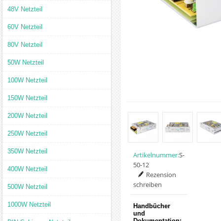
48V Netzteil
60V Netzteil
80V Netzteil
50W Netzteil
100W Netzteil
150W Netzteil
200W Netzteil
250W Netzteil
350W Netzteil
Artikelnummer:
S-
50-12
400W Netzteil
Rezension
schreiben
500W Netzteil
1000W Netzteil
Handbücher
und
Dokumentation: