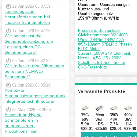
Überstrom-, Überspannungs-,
29 Jun 2026 03:37:39
Kurzschluss- und
Technologische
Überhitzungsschutz
Herausforderungen bei
159*97*38mm (L*W*H);
linearen Schrittmotoren
Précédent: Bürstenloser
17 Jun 2026 03:47:28
Gleichstrommotor 36V 4000
Wie beeinflusst die
U/min 0.44Nm 184W 7.3A
Getriebeübersetzung die
Ф57x109mm 57BLR 3 Phasen
Leistung eines DC-
BLDC-Motor
Getriebemotors?
Suivant: 100W 24V Elektronik
Netzteil 4,5A 115 / 230V
09 Jun 2026 03:42:32
Schaltnetzteil Schrittmotor
Wie reduziert man Vibrationen
CNC-Fräser-Kits
bei einem NEMA 17
Schrittmotor?
02 Jun 2026 03:35:10
Kompakte
Verwandte Produkte
Automatisierungssysteme dank
integrierter Schrittmotoren
25 May 2026 03:25:07
Anwendung Hybrid
350W
Mean
350W
400W
60V
Well
48V
36V
Schrittmotoren in
5.9A
LRS-
7.3A
11A
automatisierten
115/230V
€28.01
€25.68
350-
115/230V
€28.01
115/23
€29.40
Produktionslinien
CNC-
24
CNC-
CNC-