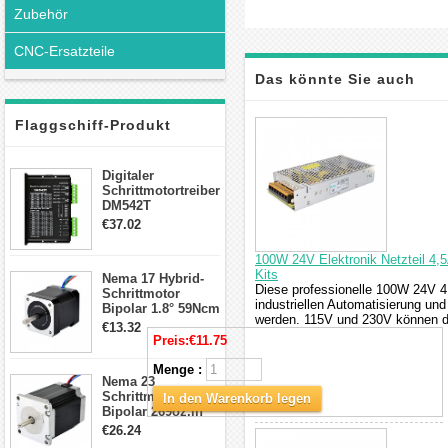
Zubehör
CNC-Ersatzteile
Das könnte Sie auch
interessieren
Flaggschiff-Produkt
Digitaler
Schrittmotortreiber
DM542T
Schrittmotor
€37.02
Treiber 1.0-4.2A 20-
50VDC für Nema
100W 24V Elektronik Netzteil 4,5
17, 23, 24
Kits
Nema 17 Hybrid-
Schrittmotor
Diese professionelle 100W 24V 4
Schrittmotor
industriellen Automatisierung u
Bipolar 1.8° 59Ncm
werden. 115V und 230V können d
2A 4 Drähte mit 1m
€13.32
Kabel & Stecker
Preis:
€11.75
für 3D
Drucker/CNC
Menge :
Nema 23
Schrittmotor
In den Warenkorb legen
Bipolar 269oz.in
2,8A 57x57x76mm
€26.24
4-Draht-